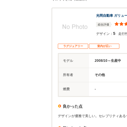
光岡自動車 ガリュー
総合評価
5
デザイン：
走行
ラグジュアリー
室内が広い
モデル
2008/10～生産中
所有者
その他
燃費
-
良かった点
デザインが優雅で美しい。セレブリティある