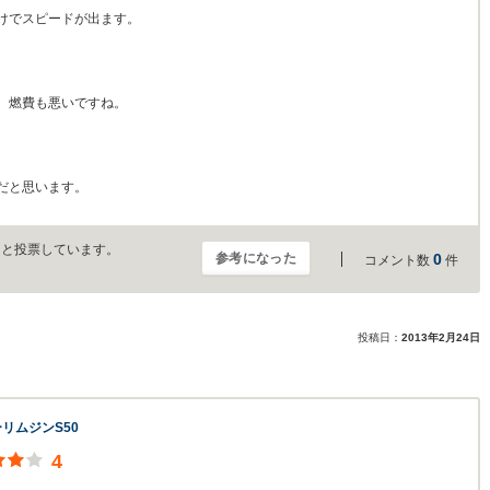
けでスピードが出ます。
。燃費も悪いですね。
だと思います。
」と投票しています。
参考になった
0
コメント数
件
投稿日：
2013年2月24日
リムジンS50
4