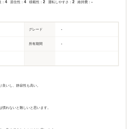
4
4
2
2
-
性：
居住性：
積載性：
運転しやすさ：
維持費：
グレード
-
所有期間
-
り良いし、静寂性も高い。
は慣れないと難しいと思います。