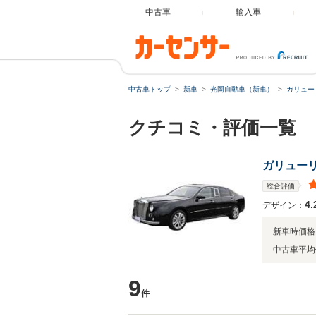
中古車
輸入車
中古車トップ
新車
光岡自動車（新車）
ガリュー
クチコミ・評価一覧
ガリューリ
総合評価
4.
デザイン：
新車時価格
中古車平均
9
件