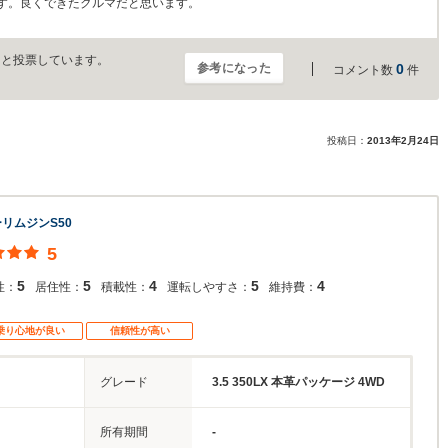
す。良くできたクルマだと思います。
」と投票しています。
参考になった
0
コメント数
件
投稿日：
2013年2月24日
リムジンS50
5
5
5
4
5
4
性：
居住性：
積載性：
運転しやすさ：
維持費：
乗り心地が良い
信頼性が高い
グレード
3.5 350LX 本革パッケージ 4WD
所有期間
-