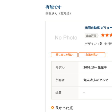
有能です
英龍さん（北海道）
光岡自動車 ガリュー
総合評価
5
デザイン：
走行
押し出しが強い
加速が良い
モデル
2008/10～生産中
所有者
知人/友人のクルマ
燃費
-
良かった点