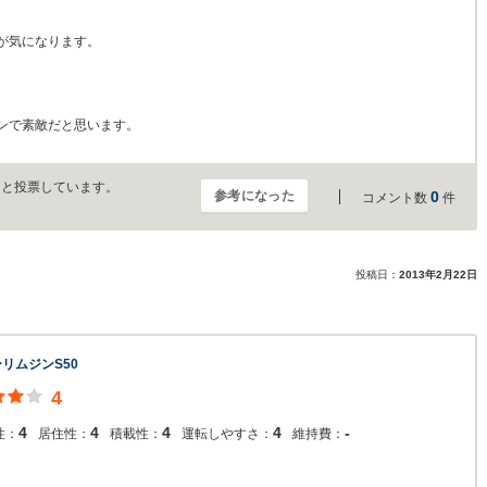
が気になります。
ンで素敵だと思います。
」と投票しています。
参考になった
0
コメント数
件
投稿日：
2013年2月22日
リムジンS50
4
4
4
4
4
-
性：
居住性：
積載性：
運転しやすさ：
維持費：