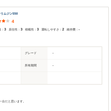
リムジンS50
4
3
3
3
2
-
性：
居住性：
積載性：
運転しやすさ：
維持費：
グレード
-
所有期間
-
一台だと思います。