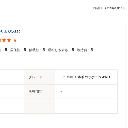
投稿日：
2013年3月10日
リムジンS50
5
5
5
5
5
5
性：
居住性：
積載性：
運転しやすさ：
維持費：
グレード
3.5 350LX 本革パッケージ 4WD
所有期間
-