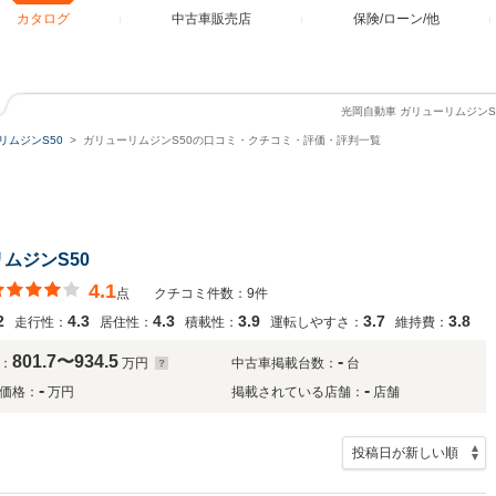
カタログ
中古車販売店
保険/ローン/他
光岡自動車 ガリューリムジン
リムジンS50
ガリューリムジンS50の口コミ・クチコミ・評価・評判一覧
ムジンS50
4.1
点
クチコミ件数：9件
2
4.3
4.3
3.9
3.7
3.8
走行性：
居住性：
積載性：
運転しやすさ：
維持費：
801.7〜934.5
-
：
万円
中古車掲載台数：
台
-
-
価格：
万円
掲載されている店舗：
店舗