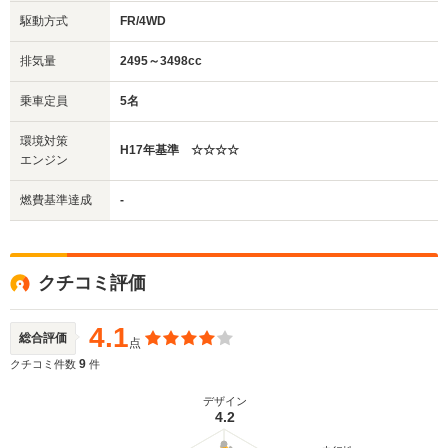
駆動方式
FR/4WD
排気量
2495～3498cc
乗車定員
5名
環境対策
H17年基準 ☆☆☆☆
エンジン
燃費基準達成
-
クチコミ評価
4.1
総合評価
点
9
クチコミ件数
件
デザイン
4.2