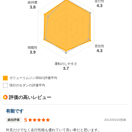
走行性
維持費
4.3
3.8
居住性
積載性
4.3
3.9
運転のしやすさ
3.7
ガリューリムジンS50の評価平均
現行のセダンの評価平均
評価の高いレビュー
有能です
5
総合評価
2013/03/10投稿
外見だけでなく走行性能も優れていて良い車だと思います。