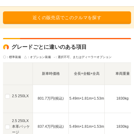
近くの販売店でこのクルマを探す
グレードごとに違いのある項目
〇：標準装備 △：オプション装備
-：選択不可、またはディーラーオプション
新車時価格
全長×全幅×全高
車両重量
2.5 250LX
801.7万円(税込)
5.49m×1.81m×1.53m
1830kg
2.5 250LX
本革パッケ
837.4万円(税込)
5.49m×1.81m×1.53m
1830kg
ージ