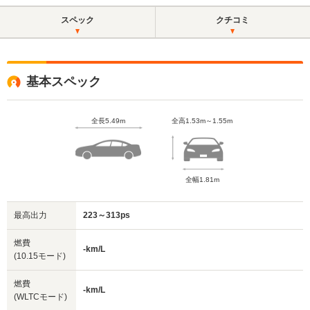
スペック
クチコミ
基本スペック
全長5.49m
全高1.53m～1.55m
全幅1.81m
最高出力
223～313ps
燃費
-km/L
(10.15モード)
燃費
-km/L
(WLTCモード)