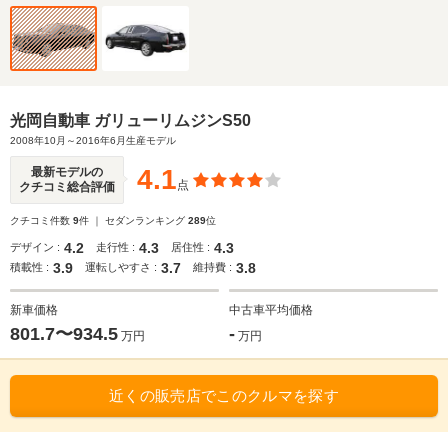
光岡自動車 ガリューリムジンS50
2008年10月～2016年6月生産モデル
4.1
最新モデルの
点
クチコミ総合評価
クチコミ件数
9
件 ｜ セダンランキング
289
位
4.2
4.3
4.3
デザイン :
走行性 :
居住性 :
3.9
3.7
3.8
積載性 :
運転しやすさ :
維持費 :
新車価格
中古車平均価格
801.7〜934.5
-
万円
万円
近くの販売店でこのクルマを探す