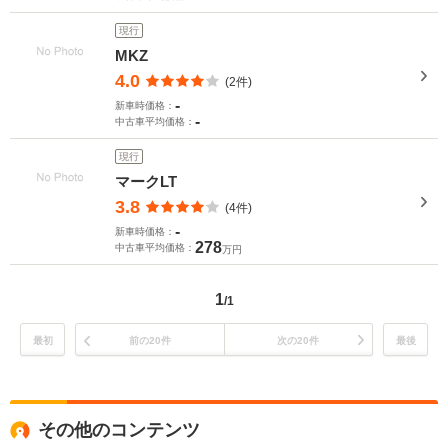
現行
MKZ
4.0
(2件)
-
新車時価格：
-
中古車平均価格：
現行
マークLT
3.8
(4件)
-
新車時価格：
278
中古車平均価格：
万円
1
/1
最初
前の20件
次の20件
最後
その他のコンテンツ