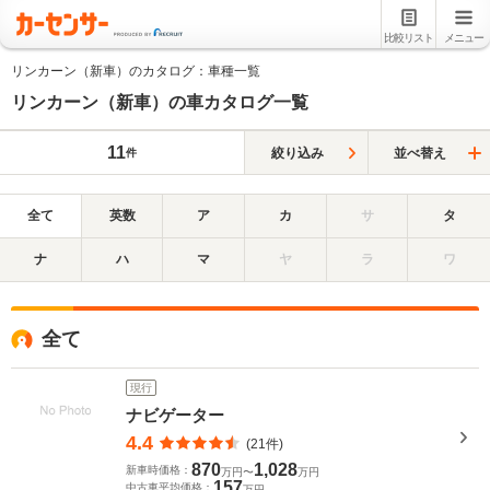
比較リスト
メニュー
リンカーン（新車）のカタログ：車種一覧
リンカーン（新車）の車カタログ一覧
11
絞り込み
並べ替え
件
全て
英数
ア
カ
サ
タ
ナ
ハ
マ
ヤ
ラ
ワ
全て
現行
ナビゲーター
4.4
(21件)
870
1,028
新車時価格：
万円〜
万円
157
中古車平均価格：
万円