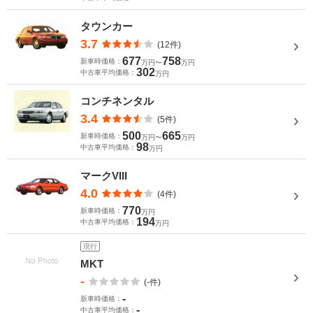
タウンカー
3.7
(12件)
677
758
新車時価格：
万円〜
万円
302
中古車平均価格：
万円
コンチネンタル
3.4
(5件)
500
665
新車時価格：
万円〜
万円
98
中古車平均価格：
万円
マークVIII
4.0
(4件)
770
新車時価格：
万円
194
中古車平均価格：
万円
現行
MKT
-
(-件)
-
新車時価格：
-
中古車平均価格：