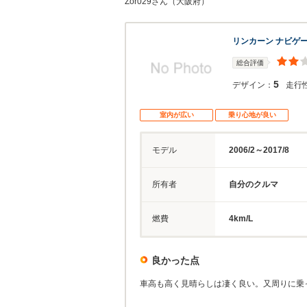
Zor029さん（大阪府）
リンカーン ナビゲ
総合評価
5
デザイン：
走行
室内が広い
乗り心地が良い
モデル
2006/2～2017/8
所有者
自分のクルマ
燃費
4km/L
良かった点
車高も高く見晴らしは凄く良い。又周りに乗