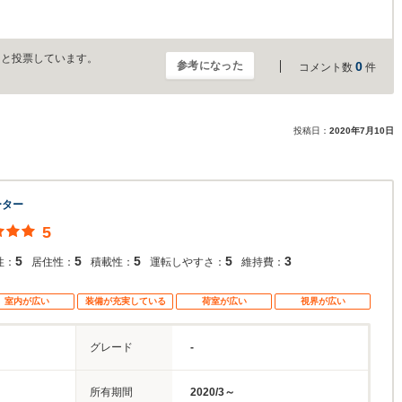
」と投票しています。
参考になった
0
コメント数
件
投稿日：
2020年7月10日
ーター
5
5
5
5
5
3
性：
居住性：
積載性：
運転しやすさ：
維持費：
室内が広い
装備が充実している
荷室が広い
視界が広い
グレード
-
所有期間
2020/3～