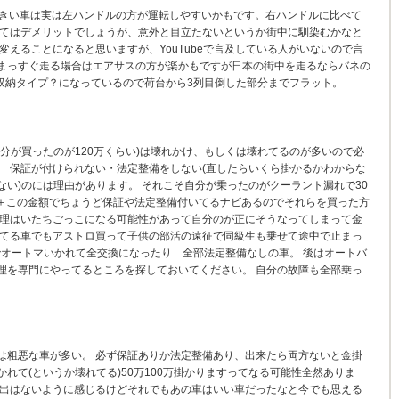
 大きい車は実は左ハンドルの方が運転しやすいかもです。右ハンドルに比べて
ってはデメリットでしょうが、意外と目立たないというか街中に馴染むかなと
変えることになると思いますが、YouTubeで言及している人がいないので言
まっすぐ走る場合はエアサスの方が楽かもですが日本の街中を走るならバネの
て収納タイプ？になっているので荷台から3列目倒した部分までフラット。
分が買ったのが120万くらい)は壊れかけ、もしくは壊れてるのが多いので必
。 保証が付けられない・法定整備をしない(直したらいくら掛かるかわからな
い)のには理由があります。 それこそ自分が乗ったのがクーラント漏れで30
万＋この金額でちょうど保証や法定整備付いてるナビあるのでそれらを買った方
修理はいたちごっこになる可能性があって自分のが正にそうなってしまって金
来てる車でもアストロ買って子供の部活の遠征で同級生も乗せて途中で止まっ
間でオートマいかれて全交換になったり…全部法定整備なしの車。 後はオートバ
理を専門にやってるところを探しておいてください。 自分の故障も全部乗っ
は粗悪な車が多い。 必ず保証ありか法定整備あり、出来たら両方ないと金掛
れて(というか壊れてる)50万100万掛かりますってなる可能性全然ありま
い出はないように感じるけどそれでもあの車はいい車だったなと今でも思える