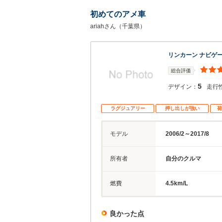
初めてのアメ車
ariahさん（千葉県）
リンカーン ナビゲ
総合評価
5
デザイン：
走行
ラグジュアリー
押し出しが強い
荷
モデル
2006/2～2017/8
所有者
自分のクルマ
燃費
4.5km/L
良かった点