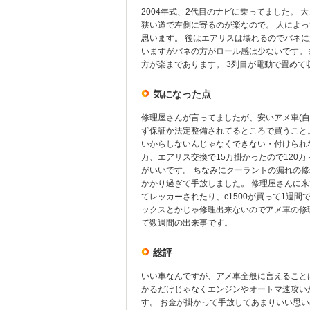
2004年式、2代目のナビに乗ってました。
狭い道で左側に寄るのが楽なので。 人によ
思います。 後はエアサスは壊れるのでバネに
いますがバネの方がロール感は少ないです。
方が楽まであります。 3列目が電動で畳め
気になった点
修理屋さんが言ってましたが、安いアメ車(自
ず保証か法定整備されてるところで買うこと
いからしないんじゃなくできない・付けられな
万、エアサス交換で15万掛かったので120
がいいです。 ちなみにクーラントの漏れの
かかり過ぎて手放しました。 修理屋さんに
てレッカーされたり、c1500が買って1週
ックスとかじゃ修理出来ないのでアメ車の修
て数週間の出来事です。
総評
いい車なんですが、アメ車全般に言えること
かるだけじゃなくエンジンやオートマ速攻いか
す。 お金が掛かって手放してあまりいい思