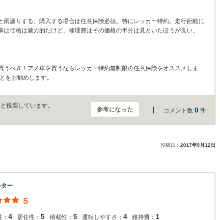
と雨漏りする。購入する場合は任意保険必須。特にレッカー特約。走行距離に
車は価格は魅力的だけど、修理費はその価格の半分は見といたほうが良い。
買うべき！アメ車を買うならレッカー特約無制限の任意保険をオススメしま
ことをお勧めします。
」と投票しています。
参考になった
0
コメント数
件
投稿日：
2017年9月12日
ーター
5
4
5
5
4
1
性：
居住性：
積載性：
運転しやすさ：
維持費：