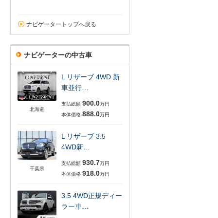
ナビゲータートップへ戻る
ナビゲーターの中古車
L リザーブ 4WD 新
車並行…
900.0
支払総額
万円
北海道
888.0
本体価格
万円
L リザーブ 3.5
4WD新…
930.7
支払総額
万円
千葉県
918.0
本体価格
万円
3.5 4WD正規ディー
ラー車…