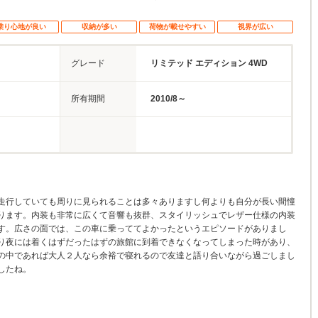
乗り心地が良い
収納が多い
荷物が載せやすい
視界が広い
グレード
リミテッド エディション 4WD
所有期間
2010/8～
走行していても周りに見られることは多々ありますし何よりも自分が長い間憧
ります。内装も非常に広くて音響も抜群、スタイリッシュでレザー仕様の内装
す。広さの面では、この車に乗っててよかったというエピソードがありまし
り夜には着くはずだったはずの旅館に到着できなくなってしまった時があり、
の中であれば大人２人なら余裕で寝れるので友達と語り合いながら過ごしまし
したね。