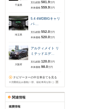
581.9
支払総額
万円
千葉県
559.9
本体価格
万円
5.4 4WDBIGキャリ
パ-…
552.0
支払総額
万円
埼玉県
520.0
本体価格
万円
アルティメイト リ
ミテッドエデ…
120.0
支払総額
万円
大阪府
98.0
本体価格
万円
ナビゲーターの中古車全てを見る
※消費税込み価格(一部、福祉車両を除く)
関連情報
燃費情報