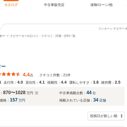
カタログ
中古車販売店
保険/ローン/他
リンカーン ナビゲー
ター
ナビゲーターの口コミ・クチコミ・評価・評判一覧
ター
4.4
点
クチコミ件数：21件
6
4.0
4.1
4.4
3.8
2.5
走行性：
居住性：
積載性：
運転しやすさ：
維持費：
870〜1028
44
：
万円
中古車掲載台数：
台
157
34
価格：
万円
掲載されている店舗：
店舗