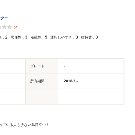
ーター
2
2
3
5
3
3
性：
居住性：
積載性：
運転しやすさ：
維持費：
グレード
-
所有期間
2018/3～
っている人も少ない為目立つ！