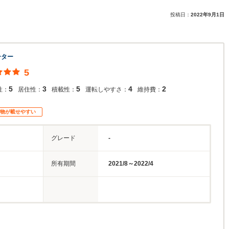
投稿日：
2022年9月1日
ーター
5
5
3
5
4
2
性：
居住性：
積載性：
運転しやすさ：
維持費：
物が載せやすい
グレード
-
所有期間
2021/8～2022/4