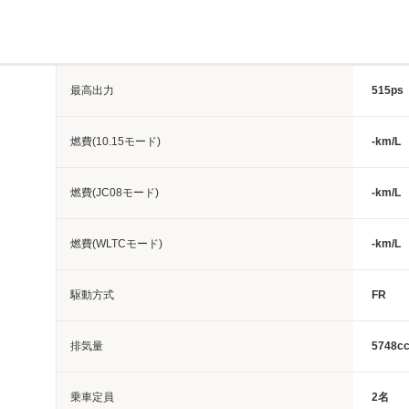
最高出力
515ps
燃費(10.15モード)
-km/L
燃費(JC08モード)
-km/L
燃費(WLTCモード)
-km/L
駆動方式
FR
排気量
5748c
乗車定員
2名