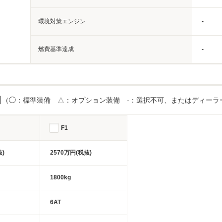
環境対策エンジン
-
燃費基準達成
-
目
（◯：標準装備 △：オプション装備 -：選択不可、またはディーラ
F1
抜)
2570万円(税抜)
1800kg
6AT