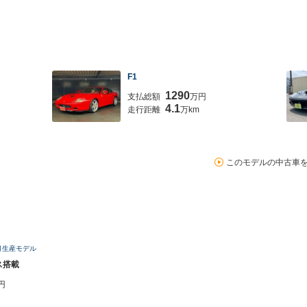
F1
1290
支払総額
万円
4.1
走行距離
万km
このモデルの中古車
3月生産モデル
ス搭載
円