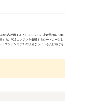
5の名が示すようにエンジンの排気量は5748cc
に達する。V12エンジンを搭載するロードカーとし
ントエンジンモデルの流麗なラインを受け継ぐも