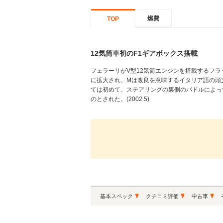
燃費
TOP
12気筒車初のF1ギアボックス搭載
フェラーリがV型12気筒エンジンを搭載するフラッ
に拡大され、Mは改良を意味するイタリア語の頭文字
ては初めて、ステアリングの裏側のパドルによっ
のとされた。(2002.5)
基本スペック
クチコミ評価
中古車