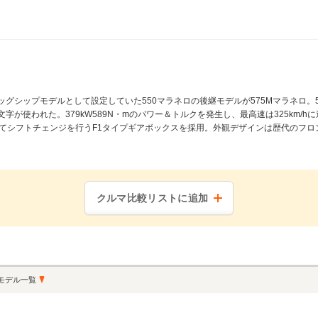
グシップモデルとして設定していた550マラネロの後継モデルが575Mマラネロ。57
が使われた。379kW589N・mのパワー＆トルクを発生し、最高速は325km/h
てシフトチェンジを行うF1タイプギアボックスを採用。外観デザインは歴代のフロ
クルマ比較リストに追加
モデル一覧