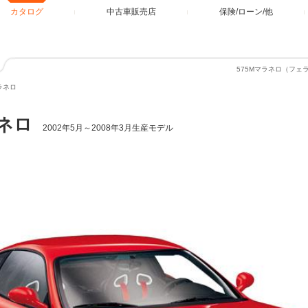
カタログ
中古車販売店
保険/ローン/他
575Mマラネロ（フ
ラネロ
ラネロ
2002年5月～2008年3月生産モデル