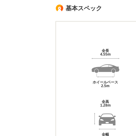
基本スペック
全長
4.55m
ホイールベース
2.5m
全高
1.28m
全幅