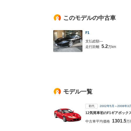
このモデルの中古車
F1
支払総額---
5.2
走行距離
万km
モデル一覧
初代
2002年5月～2008年
12気筒車初のF1ギアボック
1301.5
中古車平均価格
万