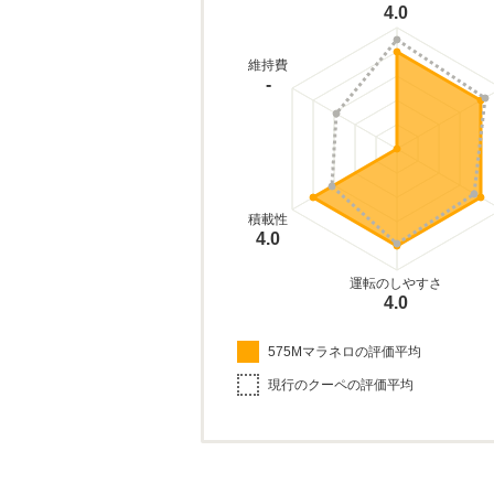
4.0
維持費
-
積載性
4.0
運転のしやすさ
4.0
575Mマラネロの評価平均
現行のクーペの評価平均