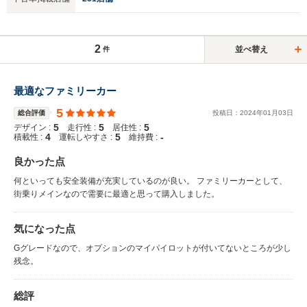
2
並べ替え
件
最適なファミリーカー
5
総合評価
投稿日：
2024
年
01
月
03
日
5
5
5
デザイン :
走行性 :
居住性 :
4
5
-
積載性 :
運転しやすさ :
維持費 :
良かった点
何といっても安全装備が充実しているのが良い。 ファミリーカーとして、
街乗りメインなので需要に最適と思って購入しました。
気になった点
Gグレードなので、オプションのマイパイロットが付いてないところが少し
残念。
総評