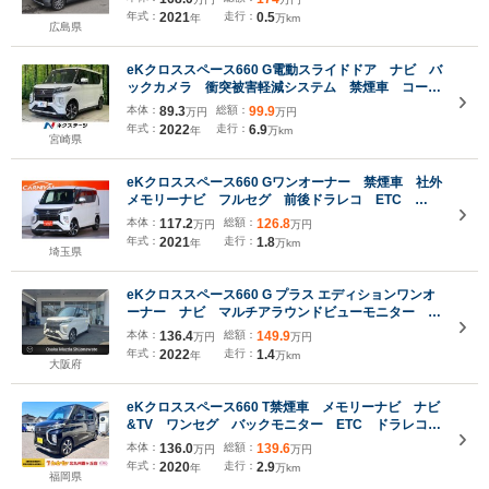
年式：
2021
走行：
0.5
年
万km
広島県
eKクロススペース660 G電動スライドドア ナビ バ
ックカメラ 衝突被害軽減システム 禁煙車 コーナ
ーセンサー スマートキー LEDヘッド 純正15イン
本体：
89.3
総額：
99.9
万円
万円
チアルミ オートハイビーム 車線逸脱警報 オート
年式：
2022
走行：
6.9
年
万km
ライト オートエアコン
宮崎県
eKクロススペース660 Gワンオーナー 禁煙車 社外
メモリーナビ フルセグ 前後ドラレコ ETC
Bluetooth 左パワースライド ハンズフリーオート
本体：
117.2
総額：
126.8
万円
万円
スライド LEDヘッドライト シートヒーター レー
年式：
2021
走行：
1.8
年
万km
ダーブレーキサポート
埼玉県
eKクロススペース660 G プラス エディションワンオ
ーナー ナビ マルチアラウンドビューモニター 自
動防眩ルームミラー スライドドア両側電動 スライ
本体：
136.4
総額：
149.9
万円
万円
ドドアロールサンシェード リアサーキュレーター
年式：
2022
走行：
1.4
年
万km
マイルドハイブリッド 三菱e-アシスト安全支援装備
大阪府
eKクロススペース660 T禁煙車 メモリーナビ ナビ
&TV ワンセグ バックモニター ETC ドラレコ
シートヒーター ターボ アイドリングストップ
本体：
136.0
総額：
139.6
万円
万円
スマートキー 両側スライド片側電動ドア
年式：
2020
走行：
2.9
年
万km
AAC アルミホイール ABS
福岡県