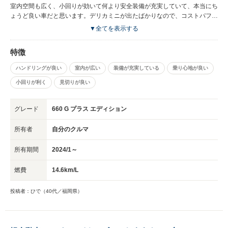
室内空間も広く、小回りが効いて何より安全装備が充実していて、本当にち
ょうど良い車だと思います。デリカミニが出たばかりなので、コストパフォ
ーマンスもかなりあってオトクでした！
▼全てを表示する
特徴
ハンドリングが良い
室内が広い
装備が充実している
乗り心地が良い
小回りが利く
見切りが良い
グレード
660 G プラス エディション
所有者
自分のクルマ
所有期間
2024/1～
燃費
14.6km/L
投稿者：ひで（40代／福岡県）