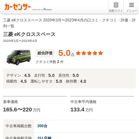
比較リスト
メニュー
三菱 eKクロススペース 2020年3月〜2023年4月の口コミ・クチコミ・評価・評
判一覧
三菱 eKクロススペース
2020年3月〜2023年4月
5.0
総合評価
点
2
クチコミ件数
件
4.5
5.0
5.0
デザイン :
走行性 :
居住性 :
4.5
5.0
4.0
積載性 :
運転しやすさ :
維持費 :
新車価格
中古車平均価格
165.6〜220
133.4
万円
万円
中古車掲載台数
300台
中古車掲載店舗
251店舗