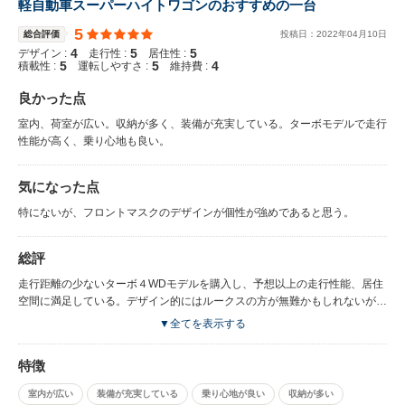
軽自動車スーパーハイトワゴンのおすすめの一台
5
総合評価
投稿日：
2022
年
04
月
10
日
4
5
5
デザイン :
走行性 :
居住性 :
5
5
4
積載性 :
運転しやすさ :
維持費 :
良かった点
室内、荷室が広い。収納が多く、装備が充実している。ターボモデルで走行
性能が高く、乗り心地も良い。
気になった点
特にないが、フロントマスクのデザインが個性が強めであると思う。
総評
走行距離の少ないターボ４WDモデルを購入し、予想以上の走行性能、居住
空間に満足している。デザイン的にはルークスの方が無難かもしれないが、
SUVテイストの個性が強いEKクロススペースは所有、運転して満足度が高
▼全てを表示する
い。軽自動車の中ではおすすめの車の一つである。
特徴
室内が広い
装備が充実している
乗り心地が良い
収納が多い