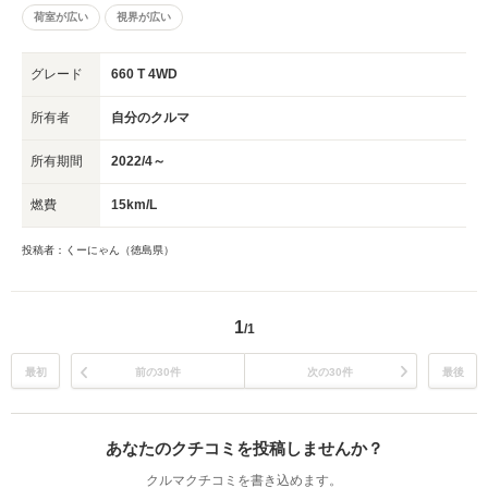
荷室が広い
視界が広い
グレード
660 T 4WD
所有者
自分のクルマ
所有期間
2022/4～
燃費
15km/L
投稿者：くーにゃん（徳島県）
1
/1
最初
前の30件
次の30件
最後
あなたのクチコミを投稿しませんか？
クルマクチコミを書き込めます。