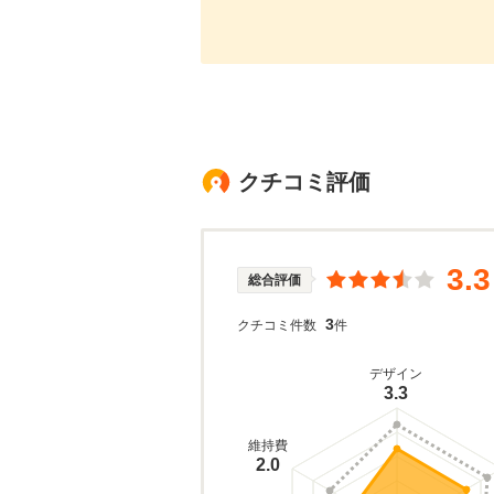
クチコミ評価
3.3
総合評価
3
クチコミ件数
件
デザイン
3.3
維持費
2.0