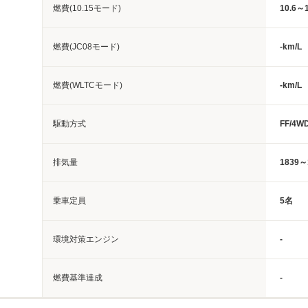
燃費(10.15モード)
10.6～1
燃費(JC08モード)
-km/L
燃費(WLTCモード)
-km/L
駆動方式
FF/4W
排気量
1839～
乗車定員
5名
環境対策エンジン
-
燃費基準達成
-