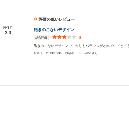
評価の低いレビュー
居住性
飽きのこないデザイン
3.3
3
総合評価
飽きのこないデザインで、走りもバランスがとれていてとて
投稿日：
2013/03/30
投稿者：
ｆｒｓ858さん