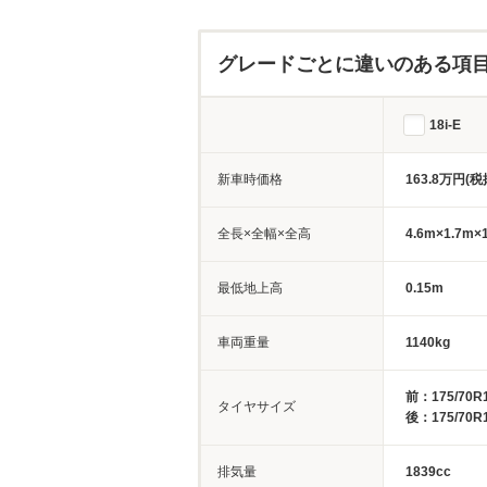
グレードごとに違いのある項
18i-E
新車時価格
163.8万円(税
全長×全幅×全高
4.6m×1.7m×
最低地上高
0.15m
車両重量
1140kg
前：175/70R
タイヤサイズ
後：175/70R
排気量
1839cc