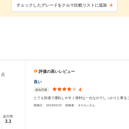
チェックしたグレードをクルマ比較リストに追加
評価の高いレビュー
点
良い
4
総合評価
とても快適で運転しやすく便利な一台なのでしっかりと乗る
投稿日：
2013/02/15
投稿者：
タケルンさん
走行性
3.3