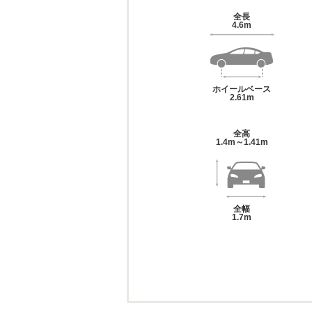
全長
4.6m
ホイールベース
2.61m
全高
1.4m～1.41m
全幅
1.7m