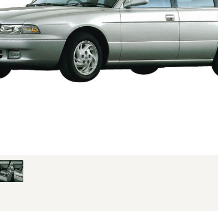
MC時の20i-Xのフロント (1/4枚)