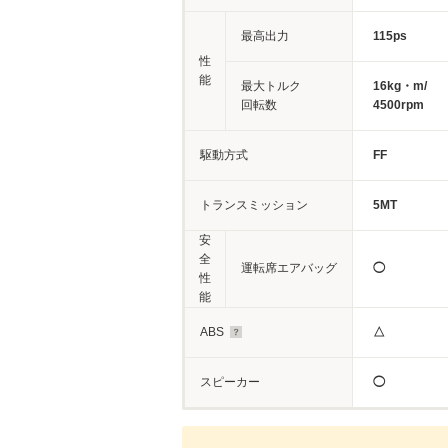
最高出力
115ps
性
能
最大トルク
16kg・m/
回転数
4500rpm
駆動方式
FF
トランスミッション
5MT
安
全
運転席エアバッグ
◯
性
能
ABS
△
スピーカー
◯