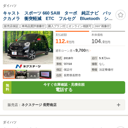
ダイハツ
キャスト スポーツ 660 SAIII ターボ 純正ナビ バッ
クカメラ 衝突軽減 ETC フルセグ Bluetooth シー
トヒーター LEDヘッド・フォグ オートエアコン オ
販売店保証
車両品質評価書付
購入プラン付
オンライン相談可
360°画像付
ートライト 革巻きステアリング アイドリングストッ
プ ステリモ
支払総額
本体価格
112.
104.
9
9
万円
万円
9,700
通常ローン
月々
円
年式
2018
年
走行
5.9
万km
車検
'27/10
修復
なし
保証
保証付
整備
法定整備付
住所
長野県長野市
今すぐ在庫確認・見積依頼
無
電話する
料
販売店：
ネクステージ 長野南店
ダイハツ