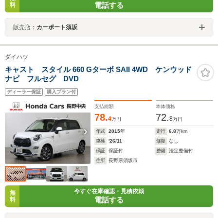
電話する
料
販売店：
カーポート須坂
ダイハツ
キャスト スタイル 660 Gターボ SAII 4WD ケンウッド
ナビ フルセグ DVD
ディーラー保証
購入プラン付
支払総額
本体価格
78.
72.
4
8
万円
万円
年式
2015
年
走行
6.8
万km
車検
'26/11
修復
なし
保証
保証付
整備
法定整備付
住所
長野県須坂市
今すぐ在庫確認・見積依頼
無
電話する
料