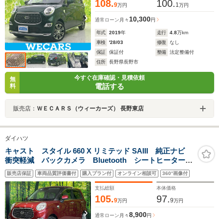
108.
100.
9
1
万円
万円
10,300
通常ローン
月々
円
年式
2019
年
走行
4.8
万km
車検
'28/03
修復
なし
保証
保証付
整備
法定整備付
住所
長野県長野市
今すぐ在庫確認・見積依頼
無
電話する
料
販売店：
ＷＥＣＡＲＳ（ウィーカーズ） 長野東店
ダイハツ
キャスト スタイル 660 X リミテッド SAIII 純正ナビ
衝突軽減 バックカメラ Bluetooth シートヒーター
スマートキー アイドリングストップ オートライト
販売店保証
車両品質評価書付
購入プラン付
オンライン相談可
360°画像付
オートエアコン ヘッドライトレベライザー 電動格納
ミラー パワーウィンドウ
支払総額
本体価格
105.
97.
9
9
万円
万円
8,900
通常ローン
月々
円