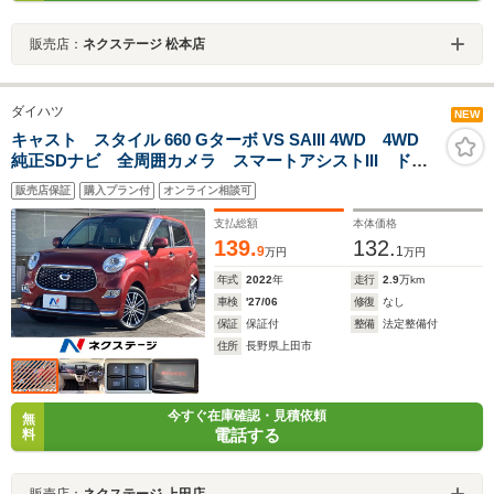
販売店：
ネクステージ 松本店
ダイハツ
NEW
キャスト スタイル 660 Gターボ VS SAIII 4WD 4WD
純正SDナビ 全周囲カメラ スマートアシストIII ドラ
レコ スマートキー LEDヘッド 純正15インチアル
販売店保証
購入プラン付
オンライン相談可
ミ オートハイビーム オートライト オートエアコ
ン Bluetooth CD
支払総額
本体価格
139.
132.
9
1
万円
万円
年式
2022
年
走行
2.9
万km
車検
'27/06
修復
なし
保証
保証付
整備
法定整備付
住所
長野県上田市
今すぐ在庫確認・見積依頼
無
電話する
料
販売店：
ネクステージ 上田店