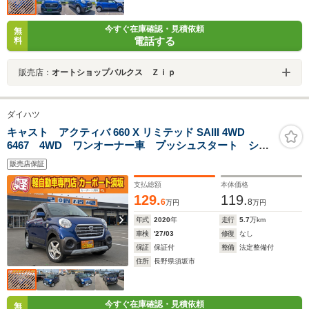
今すぐ在庫確認・見積依頼
無
電話する
料
販売店：
オートショップバルクス Ｚｉｐ
ダイハツ
キャスト アクティバ 660 X リミテッド SAIII 4WD
6467 4WD ワンオーナー車 プッシュスタート シー
トヒーター 衝突被害軽減ブレーキ 衝突安全ボディ
販売店保証
盗難防止システム
支払総額
本体価格
129.
119.
6
8
万円
万円
年式
2020
年
走行
5.7
万km
車検
'27/03
修復
なし
保証
保証付
整備
法定整備付
住所
長野県須坂市
今すぐ在庫確認・見積依頼
無