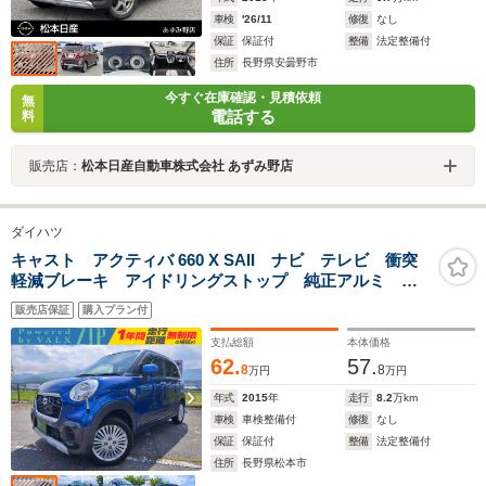
車検
'26/11
修復
なし
保証
保証付
整備
法定整備付
住所
長野県安曇野市
今すぐ在庫確認・見積依頼
無
電話する
料
販売店：
松本日産自動車株式会社 あずみ野店
ダイハツ
キャスト アクティバ 660 X SAII ナビ テレビ 衝突
軽減ブレーキ アイドリングストップ 純正アルミ イ
ンテリキー 一年間保証付き 車検整備付き
販売店保証
購入プラン付
支払総額
本体価格
62.
57.
8
8
万円
万円
年式
2015
年
走行
8.2
万km
車検
車検整備付
修復
なし
保証
保証付
整備
法定整備付
住所
長野県松本市