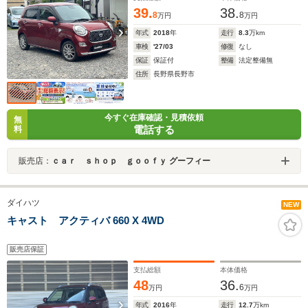
39.
38.
8
8
万円
万円
年式
2018
年
走行
8.3
万km
車検
'27/03
修復
なし
保証
保証付
整備
法定整備無
住所
長野県長野市
今すぐ在庫確認・見積依頼
無
電話する
料
販売店：
ｃａｒ ｓｈｏｐ ｇｏｏｆｙ グーフィー
ダイハツ
NEW
キャスト アクティバ 660 X 4WD
販売店保証
支払総額
本体価格
48
36.
6
万円
万円
年式
2016
年
走行
12.7
万km