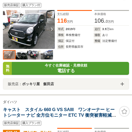
販売店保証
購入プラン付
支払総額
本体価格
116
106.
0
万円
万円
年式
2019
年
走行
3.9
万km
車検
車検整備付
修復
あり
保証
保証付
整備
法定整備付
住所
長野県飯田市
今すぐ在庫確認・見積依頼
無
電話する
料
販売店：
ポッキリ屋 飯田店
ダイハツ
キャスト スタイル 660 G VS SAIII ワンオーナー ヒー
トシーター ナビ 全方位モニター ETC TV 衝突被害軽減ブ
レーキ LEDヘッドライト スマートキー
販売店保証
購入プラン付
支払総額
本体価格