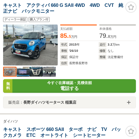
キャスト アクティバ 660 G SAII 4WD 4WD CVT 純
正ナビ バックモニター
ディーラー保証
購入プラン付
支払総額
本体価格
85.
79.
5
8
万円
万円
年式
2015
年
走行
3.2
万km
車検
'26/10
修復
なし
保証
保証付
整備
法定整備付
住所
長野県長野市
今すぐ在庫確認・見積依頼
無
電話する
料
販売店：
長野ダイハツモータース 稲葉店
ダイハツ
キャスト スポーツ 660 SAII ターボ ナビ TV バッ
クカメラ ETC オートライト シートヒーター