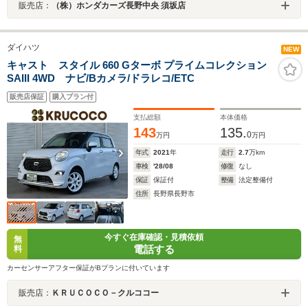
販売店：
（株）ホンダカーズ長野中央 須坂店
ダイハツ
NEW
キャスト スタイル 660 Gターボ プライムコレクション
SAIII 4WD ナビ/Bカメラ/ドラレコ/ETC
販売店保証
購入プラン付
支払総額
本体価格
143
135.
0
万円
万円
年式
2021
年
走行
2.7
万km
車検
'28/08
修復
なし
保証
保証付
整備
法定整備付
住所
長野県長野市
今すぐ在庫確認・見積依頼
無
電話する
料
カーセンサーアフター保証がBプランに付いています
販売店：
ＫＲＵＣＯＣＯ－クルココー