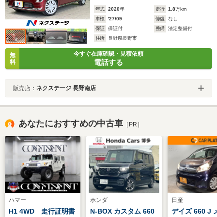
年式
2020
年
走行
1.8
万km
車検
'27/09
修復
なし
保証
保証付
整備
法定整備付
住所
長野県長野市
今すぐ在庫確認・見積依頼
無
電話する
料
販売店：
ネクステージ 長野南店
あなたにおすすめの中古車
［PR］
ハマー
ホンダ
日産
H1 4WD 走行証明書
N-BOX カスタム 660
デイズ 660 J