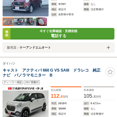
車検
'27/07
修復
なし
保証
保証付
整備
法定整備付
住所
長野県中野市
今すぐ在庫確認・見積依頼
無
電話する
料
販売店：
ケーアンドエムオート
ダイハツ
キャスト アクティバ 660 G VS SAIII ドラレコ 純正
ナビ パノラマモニター B
ディーラー保証
360°画像付
支払総額
本体価格
112.
105.
8
8
万円
万円
年式
2019
年
走行
0.4
万km
車検
'26/09
修復
なし
保証
保証付
整備
法定整備付