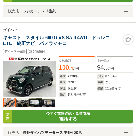
販売店：
フジカーランド佐久
ダイハツ
キャスト スタイル 660 G VS SAIII 4WD ドラレコ
ETC 純正ナビ パノラマモニ
ディーラー保証
360°画像付
支払総額
本体価格
100.
94.
4
0
万円
万円
年式
2020
年
走行
8.1
万km
車検
'27/10
修復
なし
保証
保証付
整備
法定整備付
住所
長野県中野市
今すぐ在庫確認・見積依頼
無
電話する
料
販売店：
長野ダイハツモータース 中野七瀬店