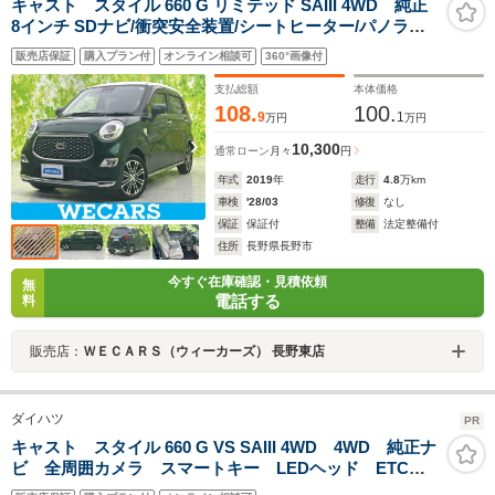
キャスト スタイル 660 G リミテッド SAIII 4WD 純正
8インチ SDナビ/衝突安全装置/シートヒーター/パノラマ
モニター/車線逸脱防止支援システム/ドライブレコーダー
販売店保証
購入プラン付
オンライン相談可
360°画像付
純正/ヘッドランプ LED/Bluetooth接続/EBD付ABS
支払総額
本体価格
108.
100.
9
1
万円
万円
10,300
通常ローン
月々
円
年式
2019
年
走行
4.8
万km
車検
'28/03
修復
なし
保証
保証付
整備
法定整備付
住所
長野県長野市
今すぐ在庫確認・見積依頼
無
電話する
料
販売店：
ＷＥＣＡＲＳ（ウィーカーズ） 長野東店
ダイハツ
PR
キャスト スタイル 660 G VS SAIII 4WD 4WD 純正ナ
ビ 全周囲カメラ スマートキー LEDヘッド ETC
純正15インチアルミ オートエアコン Bluetooth