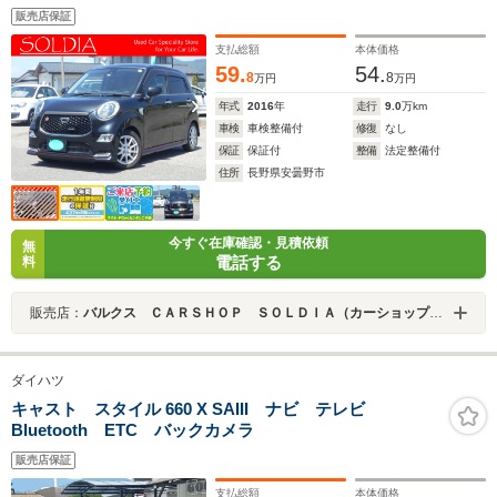
販売店保証
支払総額
本体価格
59.
54.
8
8
万円
万円
年式
2016
年
走行
9.0
万km
車検
車検整備付
修復
なし
保証
保証付
整備
法定整備付
住所
長野県安曇野市
今すぐ在庫確認・見積依頼
無
電話する
料
販売店：
バルクス ＣＡＲＳＨＯＰ ＳＯＬＤＩＡ（カーショップ ソルディア）
ダイハツ
キャスト スタイル 660 X SAIII ナビ テレビ
Bluetooth ETC バックカメラ
販売店保証
支払総額
本体価格