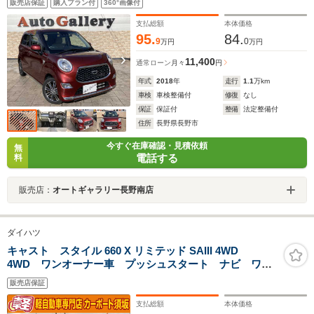
販売店保証
購入プラン付
360°画像付
支払総額
本体価格
95.
84.
9
0
万円
万円
11,400
通常ローン
月々
円
年式
2018
年
走行
1.1
万km
車検
車検整備付
修復
なし
保証
保証付
整備
法定整備付
住所
長野県長野市
今すぐ在庫確認・見積依頼
無
電話する
料
販売店：
オートギャラリー長野南店
ダイハツ
キャスト スタイル 660 X リミテッド SAIII 4WD
4WD ワンオーナー車 プッシュスタート ナビ ワン
セグ バックカメラ 衝突安全ボディ 衝突軽減ブレー
販売店保証
キ 盗難防止システム ETC フロントドライブレコー
ダー シートヒーター ステアリングスイッチ
支払総額
本体価格