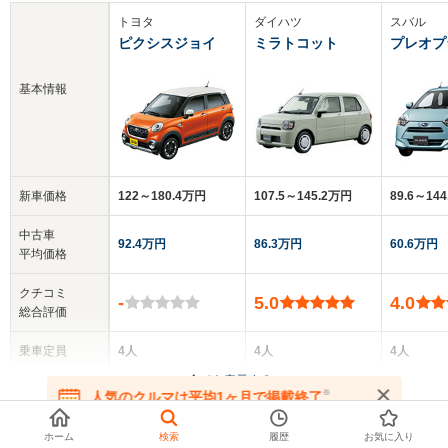
トヨタ
ダイハツ
スバル
ピクシスジョイ
ミラトコット
プレオプ
基本情報
新車価格
122～180.4万円
107.5～145.2万円
89.6～14
中古車
92.4万円
86.3万円
60.6万円
平均価格
クチコミ
-
5.0
4.0
総合評価
乗車定員
4人
4人
4人
▼
全てを表示する
ドア数
5ドア
5ドア
5ドア
※
人気のクルマは平均1ヶ月で掲載終了
在庫が無くなる前にお問い合わせください
ホーム
検索
履歴
お気に入り
全高
全高
全高