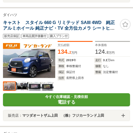
ダイハツ
キャスト スタイル 660 G リミテッド SAIII 4WD 純正
アルミホイール 純正ナビ・TV 全方位カメラ シートヒー
ター ETC プッシュスタート
販売店保証
車両品質評価書付
購入プラン付
支払総額
本体価格
134.
124.
2
8
万円
万円
年式
2019
年
走行
3.2
万km
車検
車検整備付
修復
なし
保証
保証付
整備
法定整備付
住所
長野県上田市
今すぐ在庫確認・見積依頼
電話する
販売店：
マツダオートザム上田 （株）フジカーランド上田