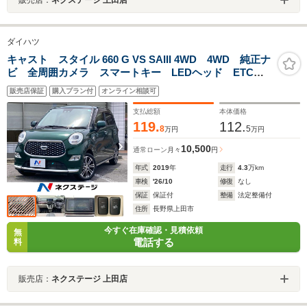
ダイハツ
キャスト スタイル 660 G VS SAIII 4WD 4WD 純正ナ
ビ 全周囲カメラ スマートキー LEDヘッド ETC
純正15インチアルミ オートエアコン Bluetooth
販売店保証
購入プラン付
オンライン相談可
CD DVD再生
支払総額
本体価格
119.
112.
8
5
万円
万円
10,500
通常ローン
月々
円
年式
2019
年
走行
4.3
万km
車検
'26/10
修復
なし
保証
保証付
整備
法定整備付
住所
長野県上田市
今すぐ在庫確認・見積依頼
無
電話する
料
販売店：
ネクステージ 上田店