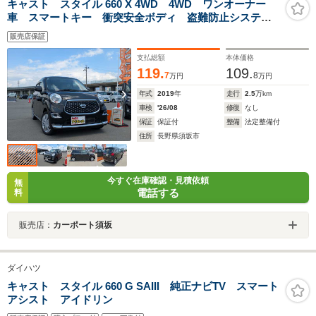
キャスト スタイル 660 X 4WD 4WD ワンオーナー
車 スマートキー 衝突安全ボディ 盗難防止システ
ム CD ベンチシート オートエアコン アイドリング
販売店保証
ストップ
支払総額
本体価格
119.
109.
7
8
万円
万円
年式
2019
年
走行
2.5
万km
車検
'26/08
修復
なし
保証
保証付
整備
法定整備付
住所
長野県須坂市
今すぐ在庫確認・見積依頼
無
電話する
料
販売店：
カーポート須坂
ダイハツ
キャスト スタイル 660 G SAIII 純正ナビTV スマート
アシスト アイドリン