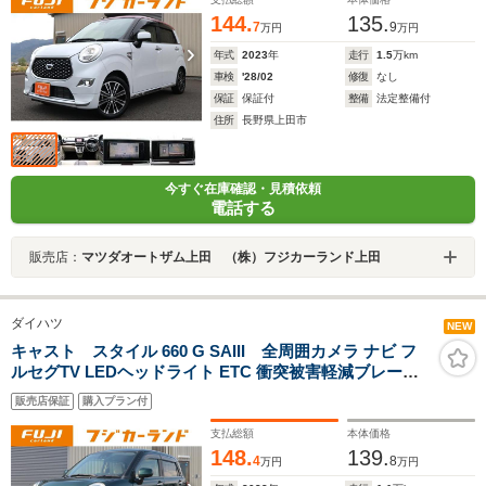
144.
135.
7
9
万円
万円
年式
2023
年
走行
1.5
万km
車検
'28/02
修復
なし
保証
保証付
整備
法定整備付
住所
長野県上田市
今すぐ在庫確認・見積依頼
電話する
販売店：
マツダオートザム上田 （株）フジカーランド上田
ダイハツ
NEW
キャスト スタイル 660 G SAIII 全周囲カメラ ナビ フ
ルセグTV LEDヘッドライト ETC 衝突被害軽減ブレーキ
スマートキー アイドリングストップ シートヒーター オー
販売店保証
購入プラン付
トライト
支払総額
本体価格
148.
139.
4
8
万円
万円