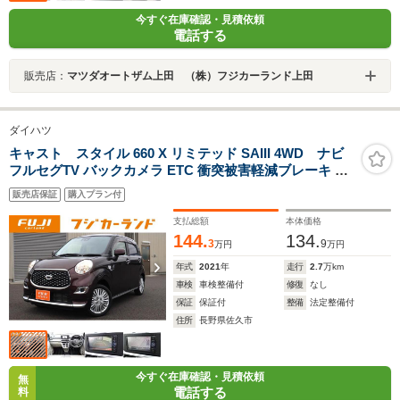
今すぐ在庫確認・見積依頼
電話する
販売店：
マツダオートザム上田 （株）フジカーランド上田
ダイハツ
キャスト スタイル 660 X リミテッド SAIII 4WD ナビ
フルセグTV バックカメラ ETC 衝突被害軽減ブレーキ ア
イドリングストップ CD再生
販売店保証
購入プラン付
支払総額
本体価格
144.
134.
3
9
万円
万円
年式
2021
年
走行
2.7
万km
車検
車検整備付
修復
なし
保証
保証付
整備
法定整備付
住所
長野県佐久市
今すぐ在庫確認・見積依頼
無
電話する
料