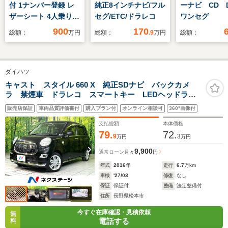
付 1ナンバー登録 レ
純正8インチナビ/フル
ーナビ CD 
ザーシート 4人乗り
セグ/ETC/ドラレコ
ワンセグ
地デジ・ナビ
900
170
総額：
万円
総額：
.9
万円
総額：
Bluetooth バックカ
メラ 20インチAW リ
ア 観音扉
ダイハツ
キャスト スタイル 660 X 純正SDナビ バックカメ
ラ 禁煙車 ドラレコ スマートキー LEDヘッドライ
ト 純正15インチアルミ オートライト オートエアコ
販売店保証
車両品質評価書付
購入プラン付
オンライン相談可
360°画像付
ン Bluetooth CD DVD再生
支払総額
本体価格
79.
72.
9
3
万円
万円
9,900
通常ローン
月々
円
年式
2016
年
走行
6.7
万km
車検
'27/03
修復
なし
保証
保証付
整備
法定整備付
住所
長野県松本市
今すぐ在庫確認・見積依頼
無
電話する
料