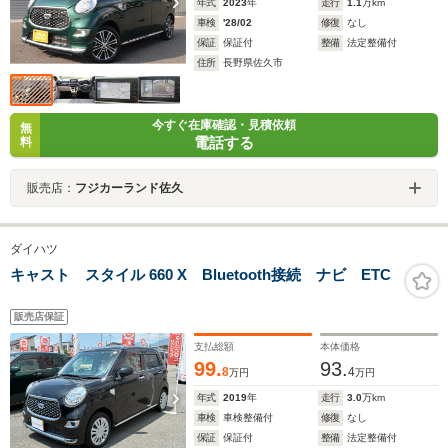
年式
2023
年
走行
1.1
万km
車検
'28/02
修復
なし
保証
保証付
整備
法定整備付
住所
長野県佐久市
今すぐ在庫確認・見積依頼
無
電話する
料
販売店：
フジカーランド佐久
ダイハツ
キャスト スタイル 660 X Bluetooth接続 ナビ ETC
販売店保証
支払総額
本体価格
99.
93.
8
4
万円
万円
年式
2019
年
走行
3.0
万km
車検
車検整備付
修復
なし
保証
保証付
整備
法定整備付