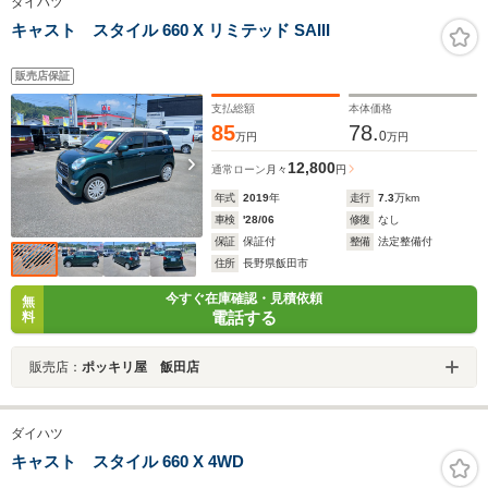
ダイハツ
キャスト スタイル 660 X リミテッド SAIII
販売店保証
支払総額
本体価格
85
78.
0
万円
万円
12,800
通常ローン
月々
円
年式
2019
年
走行
7.3
万km
車検
'28/06
修復
なし
保証
保証付
整備
法定整備付
住所
長野県飯田市
今すぐ在庫確認・見積依頼
無
電話する
料
販売店：
ポッキリ屋 飯田店
ダイハツ
キャスト スタイル 660 X 4WD