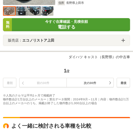
住所
長野県上田市
今すぐ在庫確認・見積依頼
無
電話する
料
販売店：
エコノリストア上田
ダイハツ キャスト（長野県）の中古車
1
/2
最初
前の30件
次の30件
最後
※人気のクルマは平均1ヶ月で掲載終了
物件数合計1万台以上のメーカー｜算出データ期間：2024年9月～11月｜内容：物件数合計1万
台以上のメーカーのうち、掲載が終了した物件数が1,000台以上の場合
よく一緒に検討される車種を比較