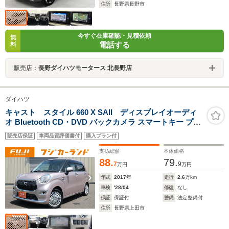
住所
長野県長野市
今すぐ在庫確認・見積依頼
無
電話する
料
販売店：
長野ダイハツモータース 北長野店
ダイハツ
キャスト スタイル 660 X SAII ディスプレイオーディ
オ Bluetooth CD・DVD バックカメラ スマートキー プッ
シュスタート スマートアシストII 純正AW
販売店保証
車両品質評価書付
購入プラン付
支払総額
本体価格
88.
79.
7
9
万円
万円
年式
2017
年
走行
2.6
万km
車検
'28/04
修復
なし
保証
保証付
整備
法定整備付
住所
長野県上田市