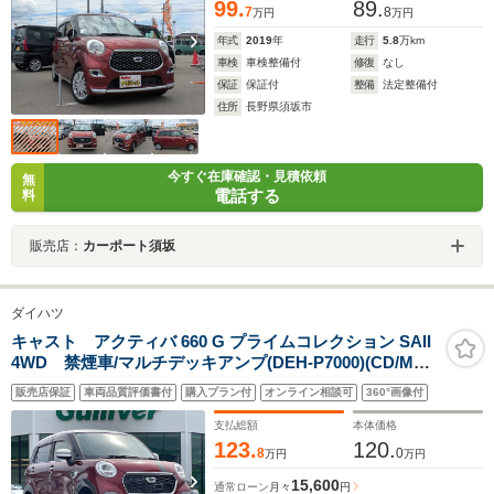
99.
89.
7
8
万円
万円
年式
2019
年
走行
5.8
万km
車検
車検整備付
修復
なし
保証
保証付
整備
法定整備付
住所
長野県須坂市
今すぐ在庫確認・見積依頼
無
電話する
料
販売店：
カーポート須坂
ダイハツ
キャスト アクティバ 660 G プライムコレクション SAII
4WD 禁煙車/マルチデッキアンプ(DEH-P7000)(CD/MD
コントロールCDチューナー)/ETC/ドラレコ/シートヒータ
販売店保証
車両品質評価書付
購入プラン付
オンライン相談可
360°画像付
ー/ステアリングスイッチ/純正フロアマット/LEDヘッドラ
イト/スマートキー
支払総額
本体価格
123.
120.
8
0
万円
万円
15,600
通常ローン
月々
円