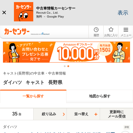
中古車情報カーセンサー
表示
Recruit Co., Ltd.
無料 － Google Play
履歴
お気に入り
メニュー
キャスト(長野県)の中古車・中古車情報
ダイハツ キャスト 長野県
一覧から探す
地図から探す
更新時に
35
絞り込み
並べ替え
台
メール受信
ダイハツ
PR