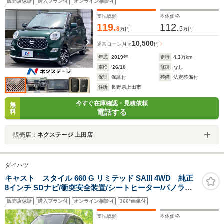
販売店保証
購入プラン付
オンライン相談可
CD DVD再生
支払総額
本体価格
119.
112.
8
5
万円
万円
10,500
通常ローン
月々
円
年式
2019
年
走行
4.3
万km
車検
'26/10
修復
なし
保証
保証付
整備
法定整備付
住所
長野県上田市
今すぐ在庫確認・見積依頼
無
電話する
料
販売店：
ネクステージ 上田店
ダイハツ
キャスト スタイル 660 G リミテッド SAIII 4WD 純正
8インチ SDナビ/衝突安全装置/シートヒーター/パノラマ
モニター/車線逸脱防止支援システム/ドライブレコーダー
販売店保証
購入プラン付
オンライン相談可
360°画像付
純正/ヘッドランプ LED/Bluetooth接続/EBD付ABS
支払総額
本体価格