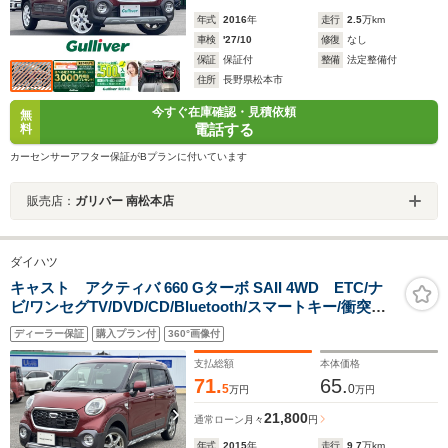
年式
2016
年
走行
2.5
万km
車検
'27/10
修復
なし
保証
保証付
整備
法定整備付
住所
長野県松本市
今すぐ在庫確認・見積依頼
無
電話する
料
カーセンサーアフター保証がBプランに付いています
販売店：
ガリバー 南松本店
ダイハツ
キャスト アクティバ 660 Gターボ SAII 4WD ETC/ナ
ビ/ワンセグTV/DVD/CD/Bluetooth/スマートキー/衝突軽
減ブレーキ
ディーラー保証
購入プラン付
360°画像付
支払総額
本体価格
71.
65.
5
0
万円
万円
21,800
通常ローン
月々
円
年式
2015
年
走行
9.7
万km