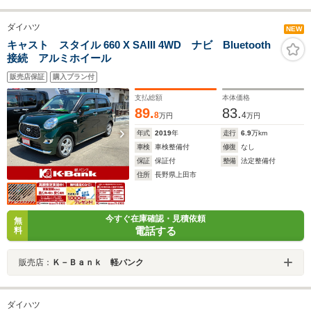
ダイハツ
NEW
キャスト スタイル 660 X SAIII 4WD ナビ Bluetooth
接続 アルミホイール
販売店保証
購入プラン付
支払総額
本体価格
89.
83.
8
4
万円
万円
年式
2019
年
走行
6.9
万km
車検
車検整備付
修復
なし
保証
保証付
整備
法定整備付
住所
長野県上田市
今すぐ在庫確認・見積依頼
無
電話する
料
販売店：
Ｋ－Ｂａｎｋ 軽バンク
ダイハツ