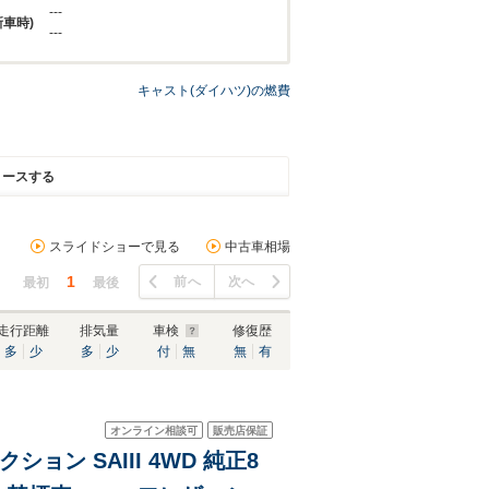
---
新車時)
---
キャスト(ダイハツ)の燃費
リースする
スライドショーで見る
中古車相場
1
前へ
次へ
最初
最後
走行距離
排気量
車検
修復歴
多
少
多
少
付
無
無
有
オンライン相談可
販売店保証
ョン SAIII 4WD 純正8