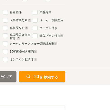
新着物件
未登録車
支払総額あり
メーカー系販売店
修復歴なし
クーポン付き
車両品質評価書
購入プラン付き
付き
カーセンサーアフター保証対象車
360
°画像付き車両
オンライン相談可
10
件をクリア
台 検索する