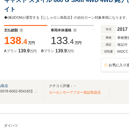
イト
2017
年式
支払総額
車両本体価格
138
133
車検整
車検
.4
.4
万円
万円
保証付
保証
139.9
139.9
A
プラン
B
プラン
万円
万円
660CC
排気量
お気に入り
鳥取店
クチコミ評価：－
お問い合わせ専用無料電話：【0078-6002-954165】お問い合わせお待ちしてます！
カーセンサーアフター保証取扱店
ダイハツ