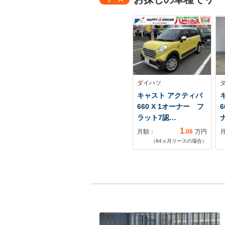
ダイハツ
キャスト アクティバ
660 X 1オーナー フ
6
ラット7認…
ナ
1
月額：
.08
万円
（
84
ヵ月リースの場合）