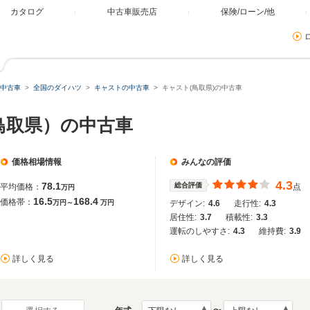
カタログ
中古車販売店
保険/ローン/他
中古車
全国のダイハツ
キャストの中古車
キャスト(鳥取県)の中古車
鳥取県）の中古車
価格相場情報
みんなの評価
4.3
78.1
総合評価
平均価格：
点
万円
16.5
168.4
価格帯：
万円～
万円
デザイン:
4.6
走行性:
4.3
居住性:
3.7
積載性:
3.3
運転のしやすさ:
4.3
維持費:
3.9
詳しく見る
詳しく見る