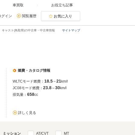
車買取
お役立ち記事
ログイン
閲覧履歴
お気に入り
キャスト(鳥取県)の中古車・中古車情報
サイトマップ
燃費・カタログ情報
18.5
21
WLTCモード燃費：
～
km/l
23.8
30
JC08モード燃費：
～
km/l
658
排気量：
cc
詳しく見る
ミッション
AT/CVT
MT