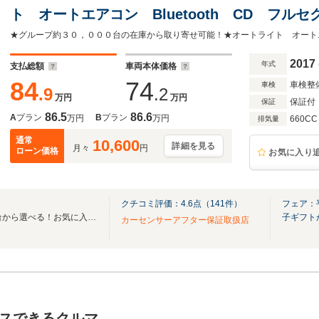
ト オートエアコン Bluetooth CD フ
2017
年式
支払総額
車両本体価格
84
74
車検整
車検
.9
.2
万円
万円
保証付
保証
86.5
86.6
A
プラン
B
プラン
万円
万円
660CC
排気量
通常
10,600
詳細を見る
月々
円
ローン価格
お気に入り
クチコミ評価：
4.6
点（
141
件）
フェア：
全国のグループ総在庫30,000台から選べる！お気に入りの愛車がきっと見つかります！
子ギフト
カーセンサーアフター保証取扱店
スできるクルマ