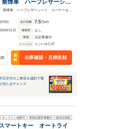
 禁煙車 ハーフレザーシー
ド ETC 純正15インチア
★グループ約３０，０００台の在庫から取り寄せ可能！★衝突被害軽減システム 禁煙車 ハーフレザーシート コーナーセンサー スマートキー ＬＥＤヘッド
7.5
(H30)
万km
走行距離
R09)年01月
なし
修復歴
法定整備付
整備
インパネCVT
ミッション
無
在庫確認・見積依頼
追加
料
平日夕方のご来店＆成約で電
が当たるチャンス
オンライン相談可
車両品質評価書付
販売店保証
車 スマートキー オートライ