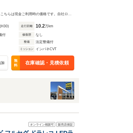
◆(株)IDOMが運営する【じしゃロン鳥取店】の自社ローン対象車両になります。こちらは現金ご利用時の価格です。自社ローンご希望の方は別途その旨お申付け下さい。◆☆社外ナビ・CD/DVD
10.2
(H30)
万km
走行距離
備付
なし
修復歴
法定整備付
整備
インパネCVT
ミッション
無
在庫確認・見積依頼
追加
料
オンライン相談可
販売店保証
純ナビ フルセグ ドラレコ LEDラ