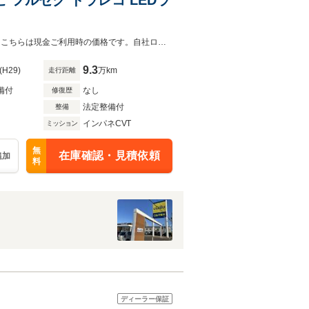
◆(株)IDOMが運営する【じしゃロン鳥取店】の自社ローン対象車両になります。こちらは現金ご利用時の価格です。自社ローンご希望の方は別途その旨お申付け下さい。◆☆4WD☆純正ナビ（C
9.3
(H29)
万km
走行距離
備付
なし
修復歴
法定整備付
整備
インパネCVT
ミッション
無
在庫確認・見積依頼
追加
料
ディーラー保証