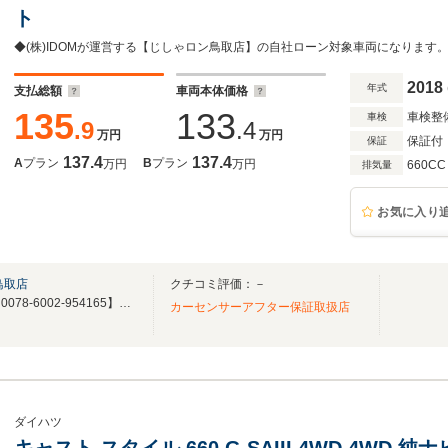
ト
2018
年式
支払総額
車両本体価格
135
133
車検整
車検
.9
.4
万円
万円
保証付
保証
137.4
137.4
A
プラン
B
プラン
万円
万円
660CC
排気量
お気に入り
鳥取店
クチコミ評価：－
お問い合わせ専用無料電話：【0078-6002-954165】お問い合わせお待ちしてます！
カーセンサーアフター保証取扱店
ダイハツ
キャスト スタイル 660 G SAIII 4WD 4WD 