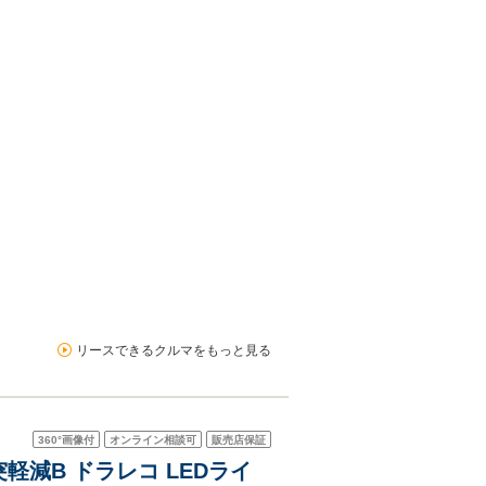
リースできるクルマをもっと見る
360°
画像付
オンライン相談可
販売店保証
 衝突軽減B ドラレコ LEDライ