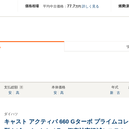
77.7
価格相場
燃費(
平均中古価格：
詳しく見る
万円
る
支払総額
本体価格
年式
安
高
安
高
新
古
ダイハツ
キャスト アクティバ 660 Gターボ プライムコレクシ