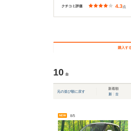
4.3
クチコミ評価
点
購入す
10
台
新着順
元の並び順に戻す
新
古
NEW
8/5