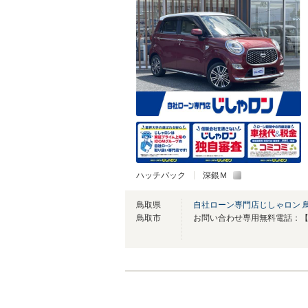
ハッチバック
深銀Ｍ
鳥取県
自社ローン専門店じしゃロン 
鳥取市