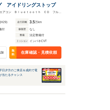
ルセグ アイドリングストップ
★グループ約３０，０００台の在庫から取り寄せ可能！★オートライト オートエアコン Ｂｌｕｅｔｏｏｔｈ ＣＤ フルセグ アイドリングストップ
3.5
(H29)
万km
走行距離
備付
なし
修復歴
法定整備付
整備
インパネCVT
ミッション
無
在庫確認・見積依頼
追加
料
平日夕方のご来店＆成約で電
が当たるチャンス