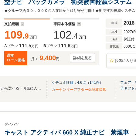
型ナビ バックカメラ 衝突被害軽減システム
ト コーナーセンサー スマートキー LEDヘッ
ルミ オートハイビーム 車線逸脱警報
2018
年式
支払総額
車両本体価格
109
102
2027(
車検
.9
.4
万円
万円
保証付
保証
111.5
111.6
A
プラン
B
プラン
万円
万円
660CC
排気量
通常
9,400
詳細を見る
月々
円
ローン価格
お気に入り
クチコミ評価：
4.6
点（
141
件）
フェア：
全国のグループ総在庫30,000台から選べる！お気に入りの愛車がきっと見つかります！
子ギフト
カーセンサーアフター保証取扱店
ダイハツ
キャスト アクティバ 660 X 純正ナビ 禁煙