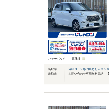
ハッチバック
真珠III
鳥取県
自社ローン専門店じしゃロン 
鳥取市