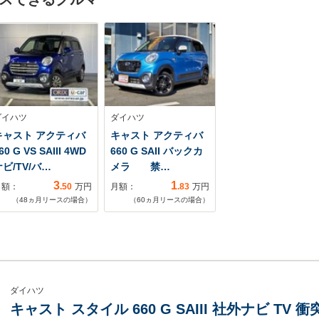
ダイハツ
ダイハツ
キャスト アクティバ
キャスト アクティバ
60 G VS SAIII 4WD
660 G SAII バックカ
ビ/TV/バ…
メラ 禁…
3
1
月額：
.50
万円
月額：
.83
万円
（
48
ヵ月リースの場合）
（
60
ヵ月リースの場合）
ダイハツ
キャスト スタイル 660 G SAIII 社外ナビ TV