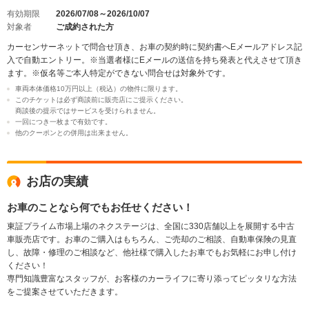
有効期限
2026/07/08～2026/10/07
対象者
ご成約された方
カーセンサーネットで問合せ頂き、お車の契約時に契約書へEメールアドレス記
入で自動エントリー。※当選者様にEメールの送信を持ち発表と代えさせて頂き
ます。※仮名等ご本人特定ができない問合せは対象外です。
車両本体価格10万円以上（税込）の物件に限ります。
このチケットは必ず商談前に販売店にご提示ください。
商談後の提示ではサービスを受けられません。
一回につき一枚まで有効です。
他のクーポンとの併用は出来ません。
お店の実績
お車のことなら何でもお任せください！
東証プライム市場上場のネクステージは、全国に330店舗以上を展開する中古
車販売店です。お車のご購入はもちろん、ご売却のご相談、自動車保険の見直
し、故障・修理のご相談など、他社様で購入したお車でもお気軽にお申し付け
ください！
専門知識豊富なスタッフが、お客様のカーライフに寄り添ってピッタリな方法
をご提案させていただきます。