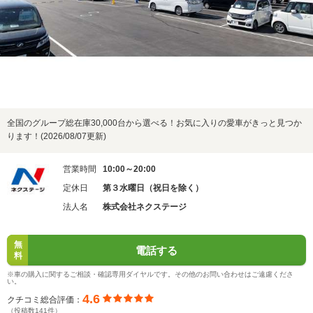
全国のグループ総在庫30,000台から選べる！お気に入りの愛車がきっと見つか
ります！(2026/08/07更新)
営業時間
10:00～20:00
定休日
第３水曜日（祝日を除く）
法人名
株式会社ネクステージ
無
電話する
料
※車の購入に関するご相談・確認専用ダイヤルです。その他のお問い合わせはご遠慮くださ
い。
4.6
クチコミ総合評価：
（投稿数141件）