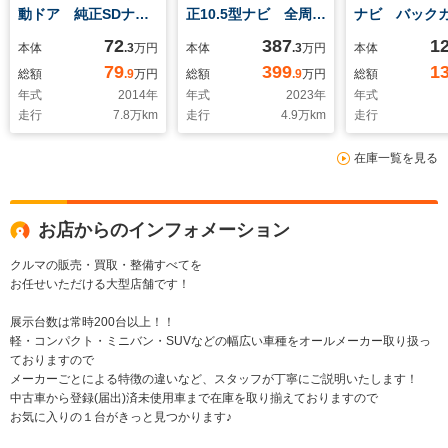
動ドア 純正SDナ
正10.5型ナビ 全周囲
ナビ バック
ビ バックカメラ 禁
カメラ 衝突被害軽減
衝突被害軽減
72
387
1
本体
.3
万円
本体
.3
万円
本体
煙車 スマートキー
システム レーダーク
ム 禁煙車 
79
399
1
総額
.9
万円
総額
.9
万円
総額
純正14インチアル
ルーズ 禁煙車 電動
センサー ス
年式
2014
年
年式
2023
年
年式
ミ オートエアコン
リアゲート ハーフレ
ー LEDヘ
走行
7.8
万km
走行
4.9
万km
走行
Bluetooth CD
ザーシート ドラレ
ETC オート
DVD再生 フルセグ
コ コーナーセンサ
ム 車線逸脱
在庫一覧を見る
ー スマートキー
ートライト 
LEDヘッド ETC2.0
アコン
お店からのインフォメーション
クルマの販売・買取・整備すべてを
お任せいただける大型店舗です！
展示台数は常時200台以上！！
軽・コンパクト・ミニバン・SUVなどの幅広い車種をオールメーカー取り扱っ
ておりますので
メーカーごとによる特徴の違いなど、スタッフが丁寧にご説明いたします！
中古車から登録(届出)済未使用車まで在庫を取り揃えておりますので
お気に入りの１台がきっと見つかります♪