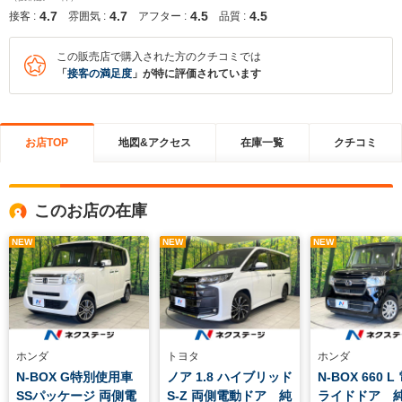
4.7
4.7
4.5
4.5
接客 :
雰囲気 :
アフター :
品質 :
この販売店で購入された方のクチコミでは
「
接客の満足度
」が特に評価されています
お店TOP
地図&アクセス
在庫一覧
クチコミ
このお店の在庫
NEW
NEW
NEW
ホンダ
トヨタ
ホンダ
N-BOX G特別使用車
ノア 1.8 ハイブリッド
N-BOX 660 
SSパッケージ 両側電
S-Z 両側電動ドア 純
ライドドア 純