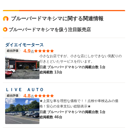
ドア数
4ドア
4ドア
4ドア
全高
全高
全
ブルーバードマキシマに関する関連情報
1.35m～1.38m
1.37m～1.39m
1
ブルーバードマキシマを扱う注目販売店
全幅
全幅
全
ダイエイモータース
サイズ
1.69m
1.7m
1.
全長
全長
(全長x全幅x全高)
4.9
総合評価
点
4.52m
4.59m～4.61m
4.77m
小さなお店ですが、小さな店にしかできない気配りの
行きとどいたサービスを行います。
1
日産 ブルーバードマキシマの
掲載台数
台
13
総掲載数
台
ホイールベース
ホイールベース
ホイー
-m
-m
ＬＩＶＥ ＡＵＴＯ
4.8
総合評価
点
★上質な車を理想な価格で！！点検や車検込みの価
格！安心の全車支払い総額表示★
WLTCモード
-
-
-
1
燃費
日産 ブルーバードマキシマの
掲載台数
台
46
総掲載数
台