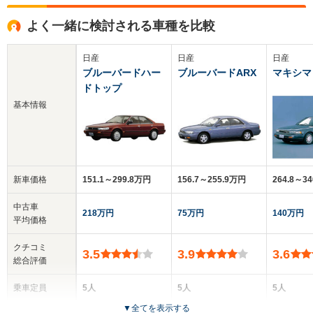
よく一緒に検討される車種を比較
日産
日産
日産
ブルーバードハー
ブルーバードARX
マキシマ
ドトップ
基本情報
新車価格
151.1～299.8万円
156.7～255.9万円
264.8～3
中古車
218万円
75万円
140万円
平均価格
クチコミ
3.5
3.9
3.6
総合評価
乗車定員
5人
5人
5人
▼
全てを表示する