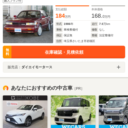
購入プラン付
支払総額
本体価格
184
168.
0
万円
万円
年式
1986
年
走行
7.0
万km
車検
車検整備付
修復
なし
保証
保証無
整備
法定整備付
住所
埼玉県さいたま市岩槻区
無
在庫確認・見積依頼
料
販売店：
ダイエイモータース
あなたにおすすめの中古車
［PR］