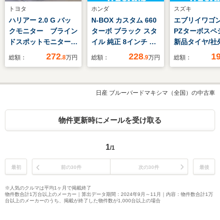
トヨタ
ホンダ
スズキ
ハリアー 2.0 G バッ
N-BOX カスタム 660
エブリイワゴン 
クモニター ブライン
ターボ ブラック スタ
PZターボスペ
ドスポットモニター
イル 純正 8インチ ナ
新品タイヤ/社
パワーバックドア 純
ビ/ホンダセンシング/
リーナビ/セー
272
228
1
総額：
.8
万円
総額：
.9
万円
総額：
正アルミ LEDヘッド
両側電動スライドド
サポート(スズキ
ライト LEDフォグラ
ア/シートヒーター 前
電動スライドド
ンプ ETC オートド
席/車線逸脱防止支援
ートヒーター 
日産 ブルーバードマキシマ（全国）の中古車
ライブ コーナーセン
システム/届出済未使
オートステップ
サー D席パワーシー
用車/ヘッドランプ
ドランプ LED/
ト 先進ライト
LED/Bluetooth接
ャック/Blueto
物件更新時にメールを受け取る
Bluetooth
続/ETC2.0
続
1
/1
最初
前の30件
次の30件
最後
※人気のクルマは平均1ヶ月で掲載終了
物件数合計1万台以上のメーカー｜算出データ期間：2024年9月～11月｜内容：物件数合計1万
台以上のメーカーのうち、掲載が終了した物件数が1,000台以上の場合