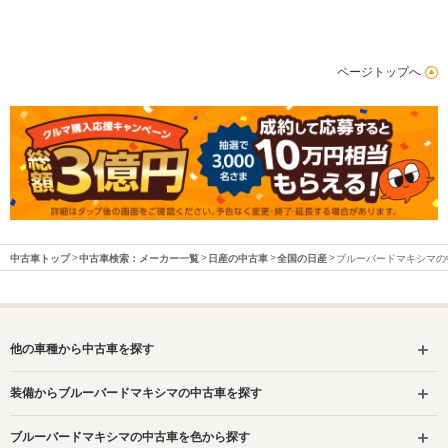
排気量
1809～1998cc
1838～2388cc
2960cc
駆動方式
FF、4WD
FF、4WD
FF
ページトップへ
中古車トップ
中古車検索：メーカー一覧
日産の中古車
全国の日産
ブルーバードマキシマの
他の車種から中古車を探す
装備からブルーバードマキシマの中古車を探す
ブルーバードマキシマの中古車を色から探す