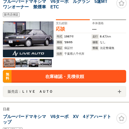
ブルーバードマキシマ V6ターボ ルグラン 5速MT
ワンオーナー 禁煙車 ETC
販売店保証
支払総額
本体価格
応談
---
年式
1987
年
走行
8.4
万km
車検
'28/05
修復
なし
保証
保証付
整備
法定整備無
住所
千葉県八千代市
無
在庫確認・見積依頼
料
販売店：
ＬＩＶＥ ＡＵＴＯ
日産
ブルーバードマキシマ V6ターボ XV 4ドアハードト
ップ