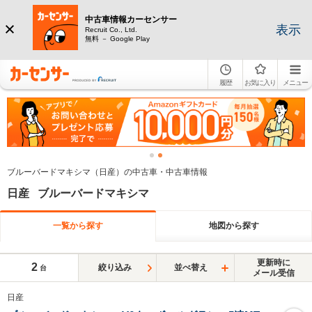
中古車情報カーセンサー
表示
Recruit Co., Ltd.
無料 － Google Play
履歴
お気に入り
メニュー
ブルーバードマキシマ（日産）の中古車・中古車情報
日産 ブルーバードマキシマ
一覧から探す
地図から探す
更新時に
2
絞り込み
並べ替え
台
メール受信
日産