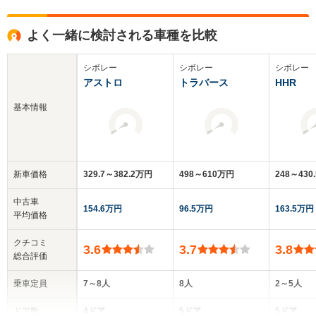
よく一緒に検討される車種を比較
シボレー
シボレー
シボレー
アストロ
トラバース
HHR
基本情報
新車価格
329.7～382.2万円
498～610万円
248～430
中古車
154.6万円
96.5万円
163.5万円
平均価格
クチコミ
3.6
3.7
3.8
総合評価
乗車定員
7～8人
8人
2～5人
ドア数
4ドア
5ドア
5ドア