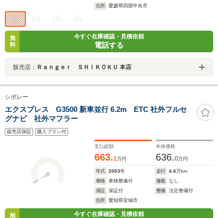
住所
愛媛県四国中央市
今すぐ在庫確認・見積依頼
無
電話する
料
販売店：
Ｒａｎｇｅｒ ＳＨＩＫＯＫＵ 本店
シボレー
エクスプレス G3500 新車並行 6.2m ETC 社外フルセ
グナビ 社外マフラー
販売店保証
購入プラン付
支払総額
本体価格
663.
636.
1
0
万円
万円
年式
2003
年
走行
4.6
万km
車検
車検整備付
修復
なし
保証
保証付
整備
法定整備付
住所
愛知県安城市
今すぐ在庫確認・見積依頼
無