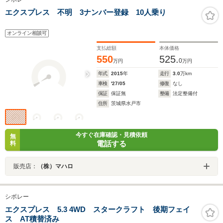
エクスプレス 不明 3ナンバー登録 10人乗り
オンライン相談可
支払総額
本体価格
550
525.
0
万円
万円
年式
2015
年
走行
3.0
万km
車検
'27/05
修復
なし
保証
保証無
整備
法定整備付
住所
茨城県水戸市
今すぐ在庫確認・見積依頼
無
電話する
料
販売店：
（株）マハロ
シボレー
エクスプレス 5.3 4WD スタークラフト 後期フェイ
ス AT積替済み