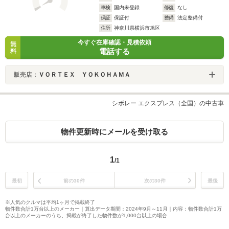
車検
国内未登録
修復
なし
保証
保証付
整備
法定整備付
住所
神奈川県横浜市旭区
今すぐ在庫確認・見積依頼
無
電話する
料
販売店：
ＶＯＲＴＥＸ ＹＯＫＯＨＡＭＡ
シボレー エクスプレス（全国）の中古車
物件更新時にメールを受け取る
1
/1
最初
前の30件
次の30件
最後
※人気のクルマは平均1ヶ月で掲載終了
物件数合計1万台以上のメーカー｜算出データ期間：2024年9月～11月｜内容：物件数合計1万
台以上のメーカーのうち、掲載が終了した物件数が1,000台以上の場合