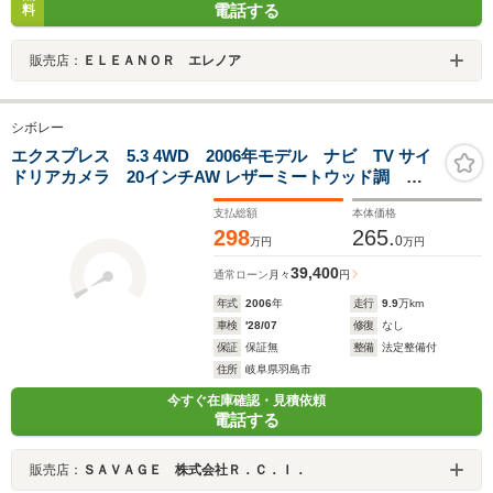
電話する
料
販売店：
ＥＬＥＡＮＯＲ エレノア
シボレー
エクスプレス 5.3 4WD 2006年モデル ナビ TV サイ
ドリアカメラ 20インチAW レザーミートウッド調 ユ
ーザー買取車 スペアキー ETC
支払総額
本体価格
298
265.
0
万円
万円
39,400
通常ローン
月々
円
年式
2006
年
走行
9.9
万km
車検
'28/07
修復
なし
保証
保証無
整備
法定整備付
住所
岐阜県羽島市
今すぐ在庫確認・見積依頼
電話する
販売店：
ＳＡＶＡＧＥ 株式会社Ｒ．Ｃ．Ｉ．