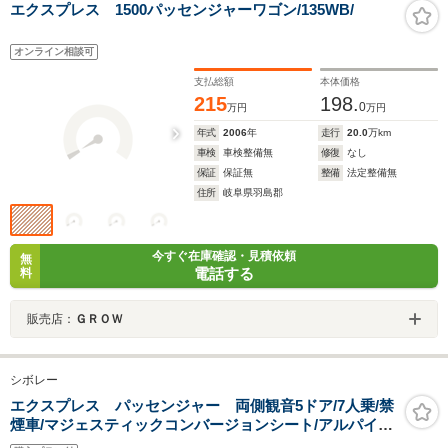
エクスプレス 1500パッセンジャーワゴン/135WB/
オンライン相談可
支払総額
本体価格
215
198.
0
万円
万円
年式
2006
年
走行
20.0
万km
車検
車検整備無
修復
なし
保証
保証無
整備
法定整備無
住所
岐阜県羽島郡
今すぐ在庫確認・見積依頼
無
電話する
料
販売店：
ＧＲＯＷ
シボレー
エクスプレス パッセンジャー 両側観音5ドア/7人乗/禁
煙車/マジェスティックコンバージョンシート/アルパイン
11ディスプレイオーディオ/FSRカメラ/社外16インチアル