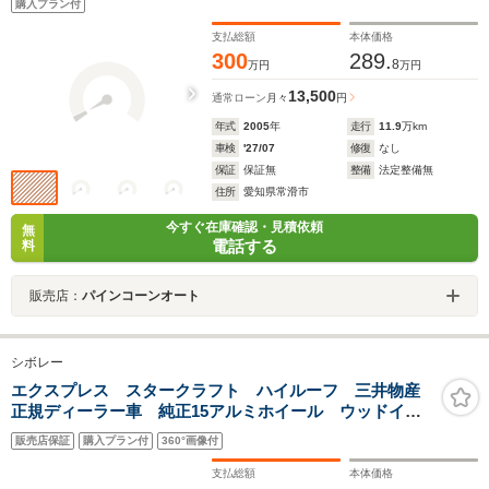
購入プラン付
ミ/レザーシート/リアモニター/キーレス/ETC/
支払総額
本体価格
300
289.
8
万円
万円
13,500
通常ローン
月々
円
年式
2005
年
走行
11.9
万km
車検
'27/07
修復
なし
保証
保証無
整備
法定整備無
住所
愛知県常滑市
今すぐ在庫確認・見積依頼
無
電話する
料
販売店：
パインコーンオート
シボレー
エクスプレス スタークラフト ハイルーフ 三井物産
正規ディーラー車 純正15アルミホイール ウッドイン
テリア ルーフイルミネーション ウッドコンビステア
販売店保証
購入プラン付
360°画像付
リング 社外パナソニックSDナビTV バックカメラ ベ
ージュレザーシート Fパワーシート
支払総額
本体価格