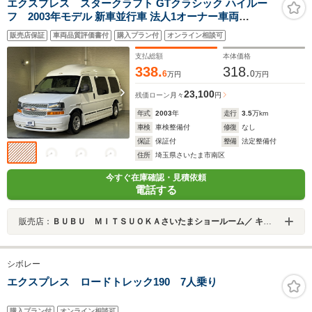
エクスプレス スタークラフト GTクラシック ハイルー
フ 2003年モデル 新車並行車 法人1オーナー車両
Panasonicメモリーナビ&地デジTV ETC車載器 フリップ
販売店保証
車両品質評価書付
購入プラン付
オンライン相談可
ダウンモニター ランバーサポート付パワーシート&シー
トヒーター 純正16インチAW クルーズコントロール 整備
支払総額
本体価格
記録簿
338.
318.
6
0
万円
万円
23,100
残価ローン
月々
円
年式
2003
年
走行
3.5
万km
車検
車検整備付
修復
なし
保証
保証付
整備
法定整備付
住所
埼玉県さいたま市南区
今すぐ在庫確認・見積依頼
電話する
販売店：
ＢＵＢＵ ＭＩＴＳＵＯＫＡさいたまショールーム／ キャデラックさいたま南／シボレーさいたま南
シボレー
エクスプレス ロードトレック190 7人乗り
購入プラン付
オンライン相談可