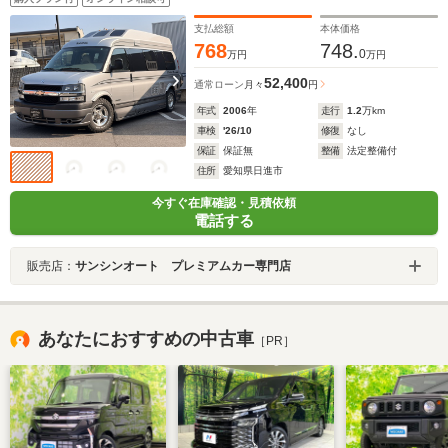
支払総額
本体価格
768
748.
0
万円
万円
52,400
通常ローン
月々
円
年式
2006
年
走行
1.2
万km
車検
'26/10
修復
なし
保証
保証無
整備
法定整備付
住所
愛知県日進市
今すぐ在庫確認・見積依頼
電話する
販売店：
サンシンオート プレミアムカー専門店
あなたにおすすめの中古車
［PR］