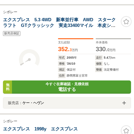
シボレー
エクスプレス 5.3 4WD 新車並行車 AWD スターク
ラフト GTクラッシック 実走33400マイル 本皮シー
ト HDDナビフルセグTV付き 社外20インチAW
販売店保証
支払総額
本体価格
352.
330.
3
0
万円
万円
年式
2005
年
走行
5.4
万km
車検
'26/10
修復
なし
保証
保証付
整備
法定整備付
住所
静岡県富士宮市
今すぐ在庫確認・見積依頼
無
電話する
料
販売店：
ケー・ヘヴン
シボレー
エクスプレス 1998y エクスプレス