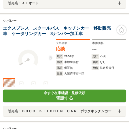
販売店：
ＡＩオート
シボレー
エクスプレス スクールバス キッチンカー 移動販売
車 ケータリングカー 8ナンバー加工車
支払総額
本体価格
応談
---
年式
2000
年
走行
不明
車検
車検整備付
修復
なし
保証
保証無
整備
法定整備付
住所
大阪府堺市中区
今すぐ在庫確認・見積依頼
電話する
販売店：
ＢＯＣＣ ＫＩＴＣＨＥＮ ＣＡＲ ボックキッチンカー
シボレー