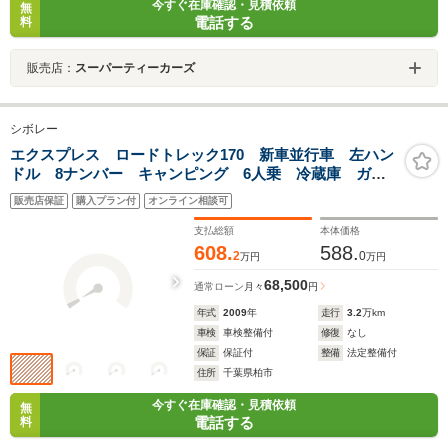
今すぐ在庫確認・見積依頼
無
電話する
料
販売店：
スーパーティーカーズ
シボレー
エクスプレス ロードトレック170 新車並行車 左ハン
ドル 8ナンバー キャンピング 6人乗 冷蔵庫 ガス
コンロ シャワー トイレ シンク 換気扇 電子レン
販売店保証
購入プラン付
オンライン相談可
ジ バックカメラ ETC ナビ DVD フルセグ
Bluetooth オートライト
支払総額
本体価格
608.
588.
2
0
万円
万円
68,500
通常ローン
月々
円
年式
2009
年
走行
3.2
万km
車検
車検整備付
修復
なし
保証
保証付
整備
法定整備付
住所
千葉県柏市
今すぐ在庫確認・見積依頼
無
電話する
料