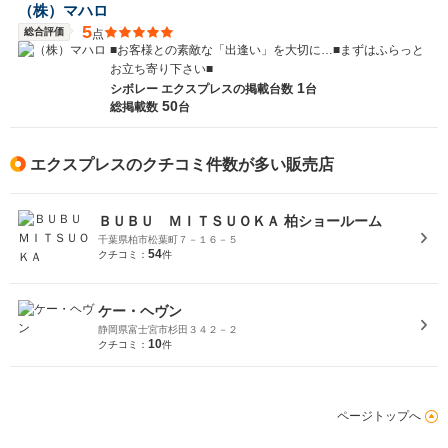
（株）マハロ
5
総合評価
点
■お客様との素敵な「出逢い」を大切に…■まずはふらっと
お立ち寄り下さい■
1
シボレー エクスプレスの
掲載台数
台
50
総掲載数
台
エクスプレスのクチコミ件数が多い販売店
ＢＵＢＵ ＭＩＴＳＵＯＫＡ 柏ショールーム
千葉県柏市松葉町７－１６－５
54
クチコミ：
件
ケー・ヘヴン
静岡県富士宮市杉田３４２－２
10
クチコミ：
件
ページトップへ