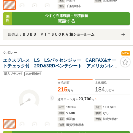
保証
保証付
整備
法定整備付
住所
千葉県柏市
今すぐ在庫確認・見積依頼
無
電話する
料
販売店：
ＢＵＢＵ ＭＩＴＳＵＯＫＡ 柏ショールーム
シボレー
NEW
エクスプレス LS LSパッセンジャー CARFAX&オー
トチェック付 2RD&3RDベンチシート アメリカンレー
シングアルミ ホワイトレタータイヤ2025年製 ディス
購入プラン付
360°画像付
プレー10インチオーディオ Bカメラ
支払総額
本体価格
215
184.
8
万円
万円
23,700
通常ローン
月々
円
年式
1999
年
走行
10.0
万km
車検
'27/08
修復
なし
保証
保証無
整備
法定整備付
住所
滋賀県米原市