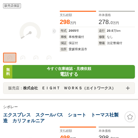
販売店保証
支払総額
本体価格
298
278.
0
万円
万円
年式
2005
年
走行
20.0
万km
車検
車検整備付
修復
なし
保証
保証付
整備
法定整備付
住所
愛媛県東温市
今すぐ在庫確認・見積依頼
無
電話する
料
販売店：
株式会社 ＥＩＧＨＴ ＷＯＲＫＳ（エイトワークス）
シボレー
エクスプレス スクールバス ショート トーマス社製
造 カリフォルニア
支払総額
本体価格
498
398.