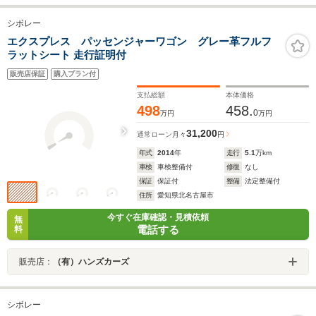
シボレー
エクスプレス パッセンジャーワゴン グレー革フルフ
ラットシート 走行証明付
販売店保証
購入プラン付
支払総額
本体価格
498
458.
0
万円
万円
31,200
通常ローン
月々
円
年式
2014
年
走行
5.1
万km
車検
車検整備付
修復
なし
保証
保証付
整備
法定整備付
住所
愛知県北名古屋市
今すぐ在庫確認・見積依頼
無
電話する
料
販売店：
（有）ハンズカーズ
シボレー