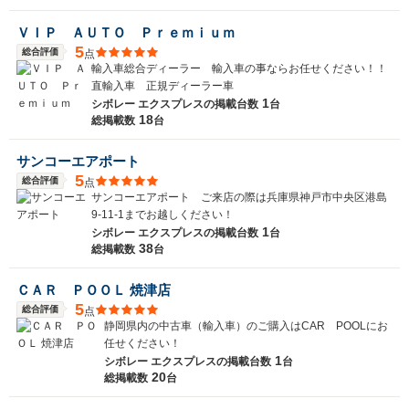
ＶＩＰ ＡＵＴＯ Ｐｒｅｍｉｕｍ
5
総合評価
点
輸入車総合ディーラー 輸入車の事ならお任せください！！
直輸入車 正規ディーラー車
1
シボレー エクスプレスの
掲載台数
台
18
総掲載数
台
サンコーエアポート
5
総合評価
点
サンコーエアポート ご来店の際は兵庫県神戸市中央区港島
9-11-1までお越しください！
1
シボレー エクスプレスの
掲載台数
台
38
総掲載数
台
ＣＡＲ ＰＯＯＬ 焼津店
5
総合評価
点
静岡県内の中古車（輸入車）のご購入はCAR POOLにお
任せください！
1
シボレー エクスプレスの
掲載台数
台
20
総掲載数
台