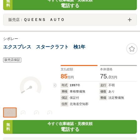
無
電話する
料
販売店：
ＱＵＥＥＮＳ ＡＵＴＯ
シボレー
エクスプレス スタークラフト 検1年
販売店保証
支払総額
本体価格
85
75.
0
万円
万円
年式
1997
年
走行
不明
車検
車検整備無
修復
あり
保証
保証付
整備
法定整備無
住所
北海道空知郡
今すぐ在庫確認・見積依頼
無
電話する
料