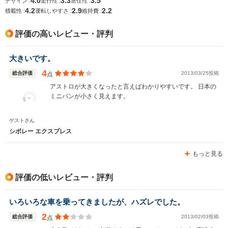
4.0
3.3
3.5
デザイン :
走行性 :
居住性 :
4.2
2.9
2.2
排気量
4295cc
3564cc
2189～23
積載性 :
運転しやすさ :
維持費 :
駆動方式
FR、4WD
FF、4WD
FF
評価の高いレビュー・評判
大きいです。
4
総合評価
2013/03/25投稿
点
アストロが大きくなったと言えばわかりやすいです。 日本の
ミニバンが小さく見えます。
ゲストさん
シボレー エクスプレス
もっと見る
評価の低いレビュー・評判
いろいろな車を乗ってきましたが、ハズレでした。
2
総合評価
2013/02/03投稿
点