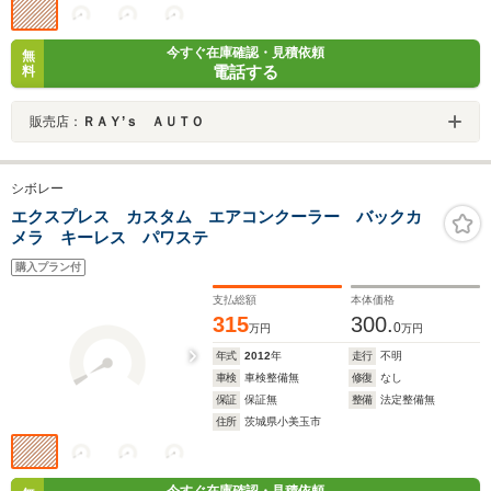
今すぐ在庫確認・見積依頼
無
電話する
料
販売店：
ＲＡＹ’ｓ ＡＵＴＯ
シボレー
エクスプレス カスタム エアコンクーラー バックカ
メラ キーレス パワステ
購入プラン付
支払総額
本体価格
315
300.
0
万円
万円
年式
2012
年
走行
不明
車検
車検整備無
修復
なし
保証
保証無
整備
法定整備無
住所
茨城県小美玉市
今すぐ在庫確認・見積依頼