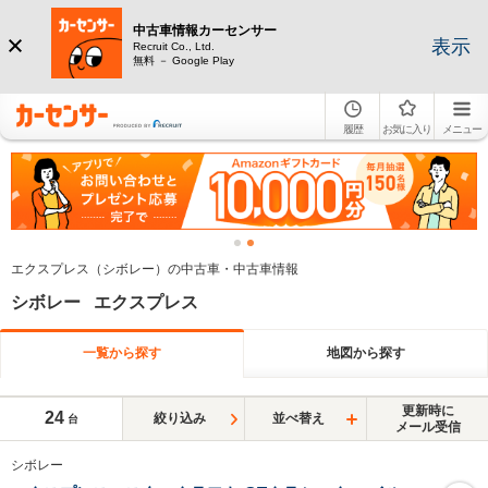
中古車情報カーセンサー
表示
Recruit Co., Ltd.
無料 － Google Play
履歴
お気に入り
メニュー
エクスプレス（シボレー）の中古車・中古車情報
シボレー エクスプレス
一覧から探す
地図から探す
更新時に
24
絞り込み
並べ替え
台
メール受信
シボレー