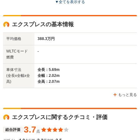
▼
全てを表示する
全高
全高
全高
1.93m
1.79m～1.84m
1.59m
エクスプレスの基本情報
平均価格
388.3万円
全幅
全幅
全幅
サイズ
1.96m～1.97m
1.99m
1.75m
全長
全長
WLTCモード
-
(全長x全幅x全高)
4.78m～4.81m
5.21m
4.47
燃費
車体寸法
全長：5.69m
(全長x全幅x全
全幅：2.02m
ホイールベース
ホイールベース
ホイー
高)
全高：2.07m
-m
-m
もっと見る
WLTCモード
エクスプレスに関するクチコミ・評価
-
-
-
燃費
3.7
総合評価
点