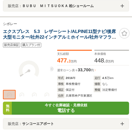
販売店：
ＢＵＢＵ ＭＩＴＳＵＯＫＡ 柏ショールーム
シボレー
エクスプレス 5.3 レザーシート/ALPINE11型ナビ/後席
大型モニター/社外22インチアルミホイール/社外マフラー/
観音ドア/
販売店保証
購入プラン付
支払総額
本体価格
477.
448.
3
0
万円
万円
33,700
通常ローン
月々
円
年式
2016
年
走行
4.5
万km
車検
車検整備付
修復
なし
保証
保証付
整備
法定整備付
住所
兵庫県神戸市東灘区
今すぐ在庫確認・見積依頼
無
電話する
料
販売店：
サンコーエアポート