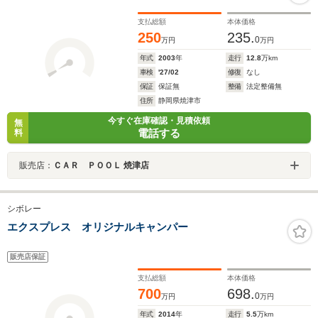
支払総額
本体価格
250
235.
0
万円
万円
年式
2003
年
走行
12.8
万km
車検
'27/02
修復
なし
保証
保証無
整備
法定整備無
住所
静岡県焼津市
今すぐ在庫確認・見積依頼
無
電話する
料
販売店：
ＣＡＲ ＰＯＯＬ 焼津店
シボレー
エクスプレス オリジナルキャンパー
販売店保証
支払総額
本体価格
700
698.
0
万円
万円
年式
2014
年
走行
5.5
万km