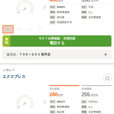
0
万円
万円
年式
2009
年
走行
不明
車検
車検整備無
修復
なし
保証
保証無
整備
法定整備無
住所
茨城県取手市
今すぐ在庫確認・見積依頼
無
電話する
料
販売店：
ＴＯＲＩＤＥＸ 取手店
シボレー
エクスプレス
支払総額
本体価格
280
255.
0
万円
万円
年式
2001
年
走行
7.5
万km
車検
車検整備無
修復
なし
保証
保証無
整備
法定整備無