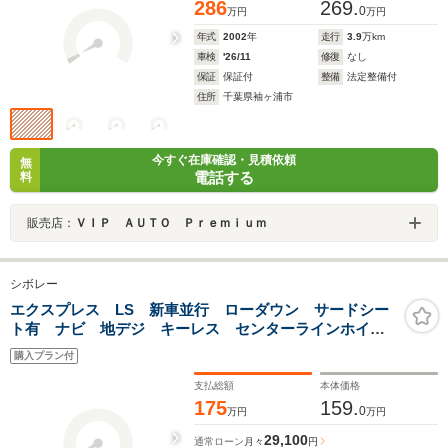
286
269.
0
万円
万円
年式
2002
年
走行
3.9
万km
車検
'26/11
修復
なし
保証
保証付
整備
法定整備付
住所
千葉県袖ヶ浦市
今すぐ在庫確認・見積依頼
無
電話する
料
販売店：
ＶＩＰ ＡＵＴＯ Ｐｒｅｍｉｕｍ
シボレー
エクスプレス LS 新車並行 ローダウン サードシー
ト有 ナビ 地デジ キーレス センターラインホイー
ル ETC クーパーコブラタイヤ NOxPM適合 クルコ
購入プラン付
ン フラットシート
支払総額
本体価格
175
159.
0
万円
万円
29,100
通常ローン
月々
円