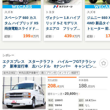
スズキ
トヨタ
スズキ
スペーシア 660 カス
ヴォクシー 1.8 ハイブ
ジムニー 660 
タム ハイブリッド XS
リッド S-Z モデリス
4WD 新品タイ
両側電動スライドド
タエアロ フリップダ
トヒーター 前
ア/シートヒーター 運
ウンモニター メーカ
席/ETC/EBD付
199
439
1
総額：
.8
万円
総額：
.9
万円
総額：
転席/車線逸脱防止支
ー10.5インチナビ バ
滑り防止装置/
援システム/シート ハ
ックカメラ 両側パワ
エアバッグ サ
ーフレザー/届出済未
ースライドドア デジ
突安全ボディ/
シボレー
使用車/ヘッドランプ
タルインナーミラー
ウインドウ/エ
LED/EBD付ABS/横滑
セーフティセンス レ
スタートボタン
エクスプレス スタークラフト ハイルーフGTクラシッ
ク 新車並行車 左ハンドル 8ナンバー キャンピン
り防止装置/アイドリ
ーダークルーズコント
レススタート
グ 当社メンテナンス 3列シート レザーシート
ングストップ
ロール
ム/オートエア
販売店保証
車両品質評価書付
購入プラン付
オンライン相談可
ETC 社外メモリーナビ フルセグ Bluetooth 15イン
チAW 後席モニター バックカメラ
支払総額
本体価格
208.
188.
4
0
万円
万円
20,600
通常ローン
月々
円
年式
1999
年
走行
10.8
万km
車検
'28/04
修復
なし