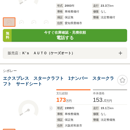
年式
2003
年
走行
23.3
万km
車検
車検整備付
修復
なし
保証
保証無
整備
法定整備付
住所
愛知県豊橋市
今すぐ在庫確認・見積依頼
無
電話する
料
販売店：
Ｋ’ｓ ＡＵＴＯ（ケーズオート）
シボレー
エクスプレス スタークラフト 1ナンバー スタークラ
フト サードシート
支払総額
本体価格
173
153.
0
万円
万円
年式
1999
年
走行
15.1
万km
車検
車検整備無
修復
なし
保証
保証無
整備
法定整備無
住所
大阪府和泉市