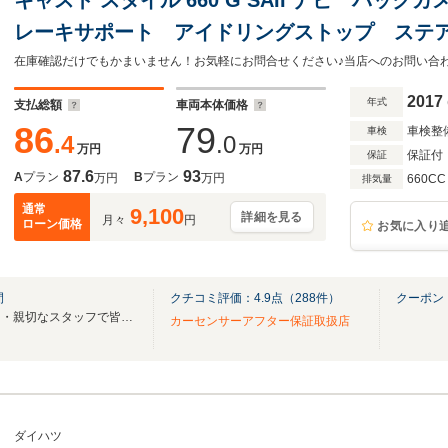
レーキサポート アイドリングストップ ステ
チ オートライト スマートキー パワーモー
2017
年式
支払総額
車両本体価格
86
79
車検整
車検
.4
.0
万円
万円
保証付
保証
87.6
93
A
プラン
B
プラン
万円
万円
660CC
排気量
通常
9,100
詳細を見る
月々
円
ローン価格
お気に入り
間
クチコミ評価：
4.9
点（
288
件）
クーポン
☆キレイな店舗・明るく元気に・親切なスタッフで皆様のご来店をお待ちしております☆
カーセンサーアフター保証取扱店
ダイハツ