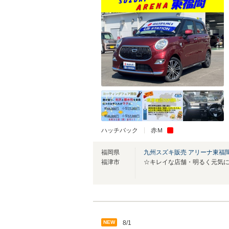
ハッチバック
赤Ｍ
福岡県
九州スズキ販売 アリーナ東福
福津市
NEW
8/1