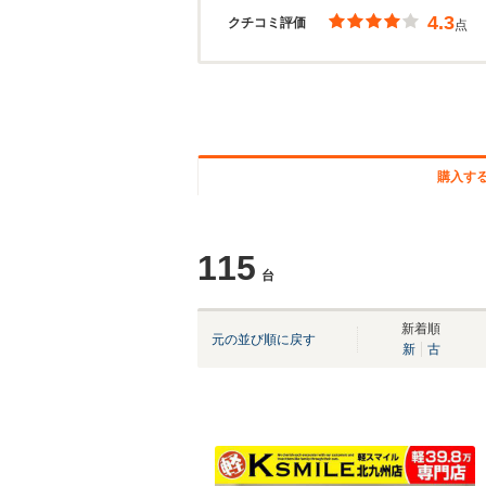
4.3
クチコミ評価
点
購入す
115
台
新着順
元の並び順に戻す
新
古