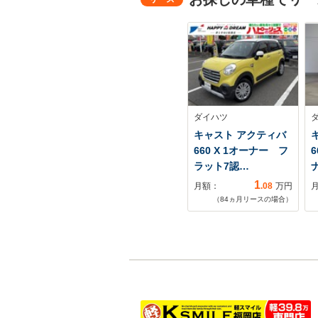
ダイハツ
キャスト アクティバ
660 X 1オーナー フ
6
ラット7認…
ナ
1
月額：
.08
万円
（
84
ヵ月リースの場合）