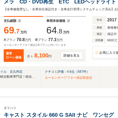
メラ CD・DVD再生 ETC LEDヘッドライ
逸脱防止 衝突軽減ブレーキ 障害物センサー
タート 純正アルミホイール
2017
年式
支払総額
車両本体価格
69
64
車検整
車検
.7
.8
万円
万円
保証付
保証
70.8
77.3
A
プラン
B
プラン
万円
万円
660CC
排気量
カーセンサーアフター保証がBプランに付いています
お気に入り
通常
8,100
詳細を見る
月々
円
ローン価格
マイル 北九州店
クチコミ評価：
4.9
点（
587
件）
福岡県北九州市の地域最大級の軽自動車専門店！軽自動車のことなら軽スマイルへ！
カーセンサーアフター保証取扱店
ダイハツ
キャスト スタイル 660 G SAII ナビ ワン