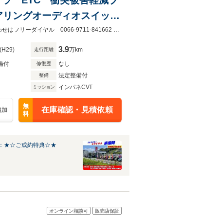
アリングオーディオスイッ
ド付き
在庫確認だけでもかまいません！お気軽にお問合せください♪当店へのお問い合わせはフリーダイヤル 0066-9711-841662 まで！！
3.9
(H29)
万km
走行距離
備付
なし
修復歴
法定整備付
整備
インパネCVT
ミッション
無
在庫確認・見積依頼
追加
料
：★☆ご成約特典☆★
オンライン相談可
販売店保証