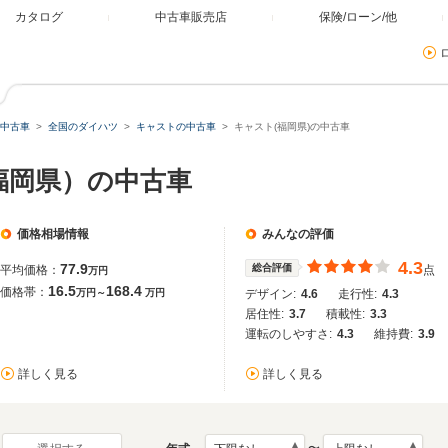
カタログ
中古車販売店
保険/ローン/他
中古車
全国のダイハツ
キャストの中古車
キャスト(福岡県)の中古車
福岡県）の中古車
価格相場情報
みんなの評価
4.3
77.9
総合評価
平均価格：
点
万円
16.5
168.4
価格帯：
万円～
万円
デザイン:
4.6
走行性:
4.3
居住性:
3.7
積載性:
3.3
運転のしやすさ:
4.3
維持費:
3.9
詳しく見る
詳しく見る