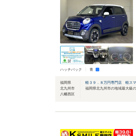
ハッチバック
青
福岡県
軽３９．８万円専門店 軽ス
北九州市
八幡西区