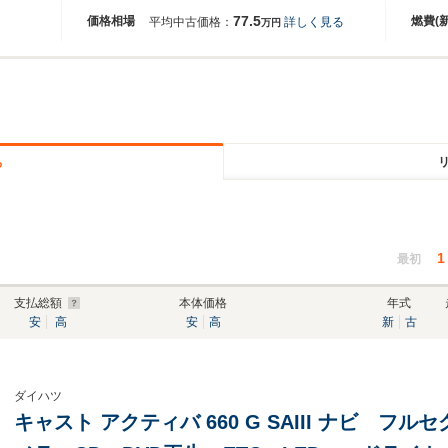
77.5
価格相場
燃費(
平均中古価格：
詳しく見る
万円
る
1
最初
支払総額
本体価格
年式
安
高
安
高
新
古
ダイハツ
キャスト アクティバ 660 G SAIII ナビ フルセ