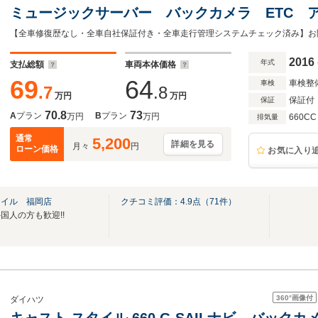
ミュージックサーバー バックカメラ ETC 
コン 純正アルミ スマートキー 衝突軽減ブ
害物センサー 盗難防止装置
2016
年式
支払総額
車両本体価格
69
64
車検整
車検
.7
.8
万円
万円
保証付
保証
70.8
73
A
プラン
B
プラン
万円
万円
660CC
排気量
通常
5,200
詳細を見る
月々
円
ローン価格
お気に入り
マイル 福岡店
クチコミ評価：
4.9
点（
71
件）
国人の方も歓迎!!
360°
画像付
ダイハツ
キャスト スタイル 660 G SAII ナビ バッ