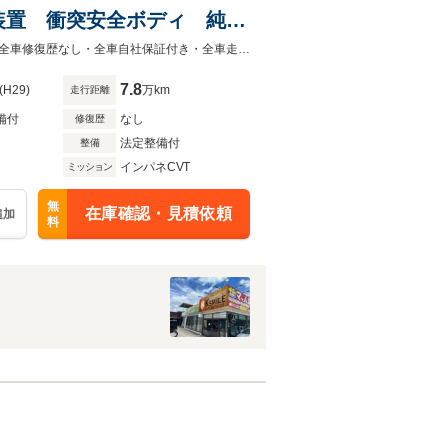
装置 衝突安全ボディ 純正
ライト スマートキー
【全車修復歴なし・全車自社保証付き・全車走行管理システムチェック済み】【全車修復歴なし・全車自社保証付き・全車走行管理システムチェック済み】
7.8
(H29)
万km
走行距離
備付
なし
修復歴
法定整備付
整備
インパネCVT
ミッション
無
在庫確認・見積依頼
追加
料