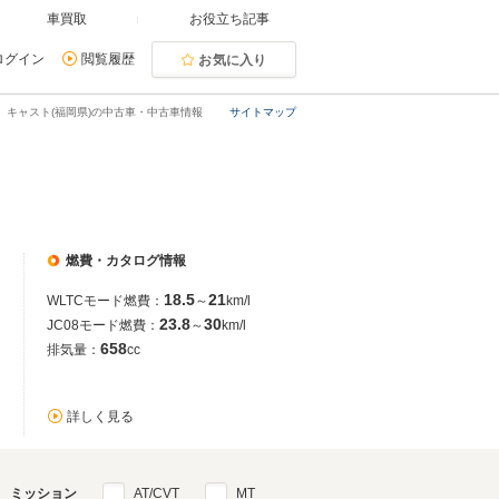
車買取
お役立ち記事
ログイン
閲覧履歴
お気に入り
キャスト(福岡県)の中古車・中古車情報
サイトマップ
燃費・カタログ情報
18.5
21
WLTCモード燃費：
～
km/l
23.8
30
JC08モード燃費：
～
km/l
658
排気量：
cc
詳しく見る
ミッション
AT/CVT
MT