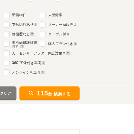
新着物件
未登録車
支払総額あり
メーカー系販売店
修復歴なし
クーポン付き
車両品質評価書
購入プラン付き
付き
カーセンサーアフター保証対象車
360
°画像付き車両
オンライン相談可
115
をクリア
台 検索する