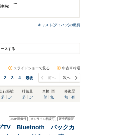
---
新車時)
---
キャスト(ダイハツ)の燃費
リースする
スライドショーで見る
中古車相場
2
3
4
前へ
次へ
最後
走行距離
排気量
車検
修復歴
多
少
多
少
付
無
無
有
360°
画像付
オンライン相談可
販売店保証
グTV Bluetooth バックカ