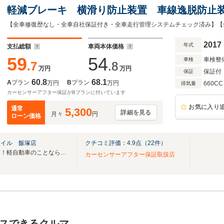
軽減ブレーキ 横滑り防止装置 車線逸脱防止
アルミホイール オートエアコン LEDヘッド
2017
年式
支払総額
車両本体価格
59
54
車検整
車検
.7
.8
万円
万円
保証付
保証
60.8
68.1
A
プラン
B
プラン
万円
万円
660CC
排気量
カーセンサーアフター保証がBプランに付いています
お気に入り
通常
5,300
詳細を見る
月々
円
ローン価格
マイル 飯塚店
クチコミ評価：
4.9
点（
22
件）
福岡県飯塚市の軽自動車専門店！軽自動車のことなら軽スマイル飯塚店へ！
カーセンサーアフター保証取扱店
スできるクルマ