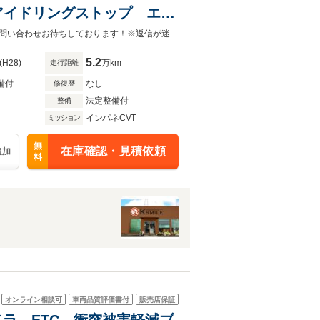
アイドリングストップ エア
レーキ 横滑り防止装置 障
【全車修復歴なし・全車自社保証付き・全車走行管理システムチェック済み】お問い合わせお待ちしております！※返信が迷惑メールフォルダに自動的に振り分けられる場合がございます。
5.2
(H28)
万km
走行距離
備付
なし
修復歴
法定整備付
整備
インパネCVT
ミッション
無
在庫確認・見積依頼
追加
料
オンライン相談可
車両品質評価書付
販売店保証
クカメラ ETC 衝突被害軽減ブ