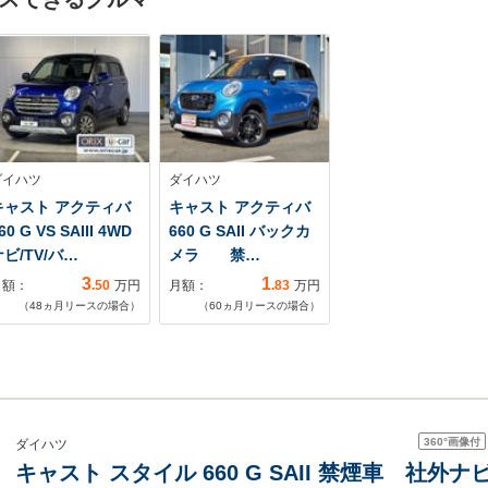
ダイハツ
ダイハツ
キャスト アクティバ
キャスト アクティバ
60 G VS SAIII 4WD
660 G SAII バックカ
ビ/TV/バ…
メラ 禁…
3
1
月額：
.50
万円
月額：
.83
万円
（
48
ヵ月リースの場合）
（
60
ヵ月リースの場合）
360°
画像付
ダイハツ
キャスト スタイル 660 G SAII 禁煙車 社外ナビ