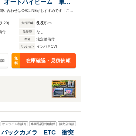
ト オートハイビーム 車線
 スリップ防止 プッシュス
【全車修復歴なし・全車自社保証付き・全車走行管理システムチェック済み】お問い合わせは公式LINEがおすすめです！ご返信が迷惑メールなどに入り届かないケース続出しております！
6.8
(H29)
万km
走行距離
備付
なし
修復歴
法定整備付
整備
インパネCVT
ミッション
無
在庫確認・見積依頼
追加
料
オンライン相談可
車両品質評価書付
販売店保証
セグ バックカメラ ETC 衝突