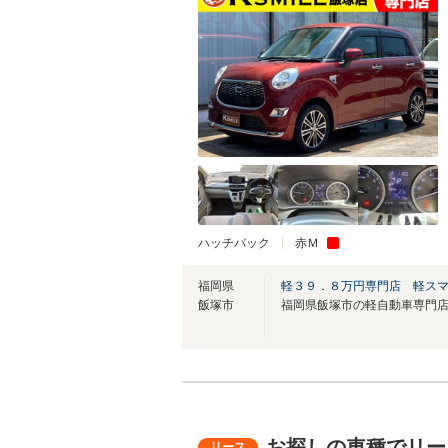
ハッチバック
赤Ｍ
福岡県
軽３９．８万円専門店 軽ス
飯塚市
お探しの車種でリー