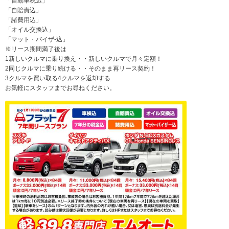
「自動車税込」
「自賠責込」
「諸費用込」
「オイル交換込」
「マット・バイザ-込」
※リース期間満了後は
1新しいクルマに乗り換え・・新しいクルマで月々定額！
2同じクルマに乗り続ける・・そのまま再リース契約！
3クルマを買い取る4クルマを返却する
お気軽にスタッフまでお尋ねください。