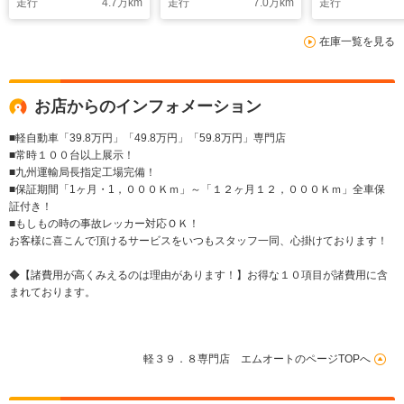
走行
4.7
万km
走行
7.0
万km
走行
純正アルミ
在庫一覧を見る
お店からのインフォメーション
■軽自動車「39.8万円」「49.8万円」「59.8万円」専門店
■常時１００台以上展示！
■九州運輸局長指定工場完備！
■保証期間「1ヶ月・1，０００Ｋｍ」～「１２ヶ月１２，０００Ｋｍ」全車保
証付き！
■もしもの時の事故レッカー対応ＯＫ！
お客様に喜こんで頂けるサービスをいつもスタッフ一同、心掛けております！
◆【諸費用が高くみえるのは理由があります！】お得な１０項目が諸費用に含
まれております。
軽３９．８専門店 エムオートのページTOPへ