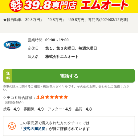
★軽自動車「39.8万円」「49.8万円」「59.8万円」専門店(2024/03/12更新)
営業時間
09:00～19:00
定休日
第１、第３火曜日、毎週水曜日
法人名
株式会社エムオート
無
電話する
料
※車の購入に関するご相談・確認専用ダイヤルです。その他のお問い合わせはご遠慮くださ
い。
4.9
クチコミ総合評価：
（投稿数49件）
4.9
4.9
4.9
4.8
接客 :
雰囲気 :
アフター :
品質 :
この販売店で購入された方のクチコミでは
「
接客の満足度
」が特に評価されています