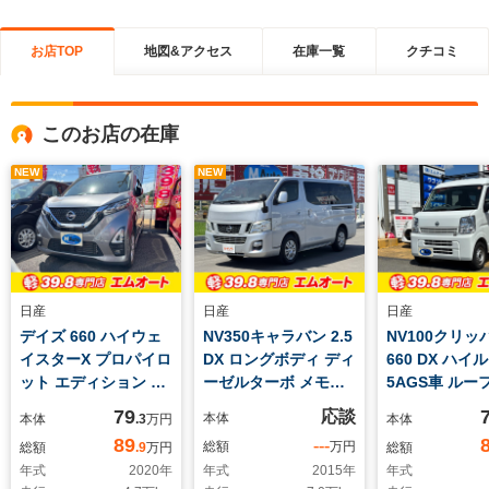
お店TOP
地図&アクセス
在庫一覧
クチコミ
このお店の在庫
NEW
NEW
日産
日産
日産
デイズ 660 ハイウェ
NV350キャラバン 2.5
NV100クリッ
イスターX プロパイロ
DX ロングボディ ディ
660 DX ハイ
ット エディション メ
ーゼルターボ メモリ
5AGS車 ルー
モリーナビ/フルセ
ーナビ/フルセグ バ
ア キーレス
79
応談
本体
本体
.3
万円
本体
グ アラウンドビュ
ックカメラ ETC キ
ドラレコ
89
---
総額
万円
総額
.9
万円
総額
ー ETC ドラレコ
ーレス
年式
2020
年
年式
2015
年
年式
インテリキー LED