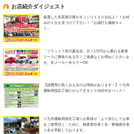
お店紹介ダイジェスト
厳選した良質展示庫がギッシリ１００台以上！！お好
みの１台を見つけて下さい！『お値打ち価格Ｎｏ．
１』
「フラット７田川夏吉店」月々1万円から乗れる新車
リースに興味のある方！ご遠慮なくお尋ねくださいま
せ。全メーカー全カラーOK
【諸費用が高くみえるのは理由があります！】☆九州
運輸局指定工場だからできる１０項目付きパック！
☆九州運輸局指定工場☆お客様が「より安心してお車
をご使用頂く」ために、検査責任者１名・整備責任者
１名を常駐しております。