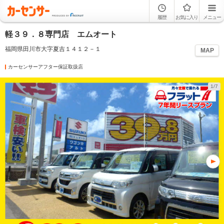
履歴
お気に入り
メニュー
軽３９．８専門店 エムオート
福岡県田川市大字夏吉１４１２－１
MAP
カーセンサーアフター保証取扱店
1/7