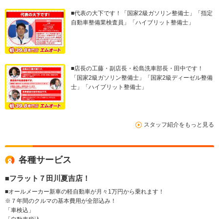
■代表の大下です！「国家2級ガソリン整備士」「指定
自動車整備業検査員」「ハイブリット整備士」
■店長の工藤・副店長・松島洗車部長・田中です！
「国家2級ガソリン整備士」「国家2級ディーゼル整備
士」「ハイブリット整備士」
スタッフ紹介をもっと見る
各種サービス
■フラット７田川夏吉店！
■オールメーカー新車の軽自動車が月々1万円から乗れます！
※７年間のクルマの基本費用が全部込み！
「車検込」