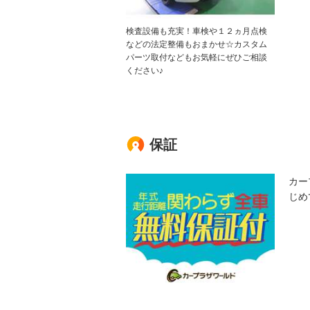
検査設備も充実！車検や１２ヵ月点検
などの法定整備もおまかせ☆カスタム
パーツ取付などもお気軽にぜひご相談
ください♪
保証
カー
じめ