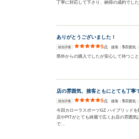
丁寧に対応して下さり、納得の成約でした
ありがとうございました！
5
点
5
接客：
雰囲気
総合評価
県外からの購入でしたが安心して待つこと
店の雰囲気、接客ともにとても丁寧
5
点
5
接客：
雰囲気
総合評価
今回カローラスポーツGZ ハイブリッド
店やPITがとても綺麗で広くお店の雰囲
で…