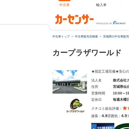
中古車
輸入車
中古車トップ
中古車販売店検索
宮城県の中古車販売
カープラザワールド 
★指定工場完備★安心
法人名
株式会社
住所
宮城県仙
営業時間
10:00～1
定休日
毎週木曜
クチコミ総合評価：
4.9
4.9
接客：
雰囲気：