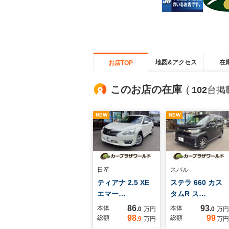
地図&アクセス
在
お店TOP
このお店の在庫
(
102
台掲
NEW
NEW
日産
スバル
ティアナ 2.5 XE
ステラ 660 カス
エマー…
タムR ス…
86
93
本体
本体
.0
万円
.0
万円
98
99
総額
総額
.9
万円
万円