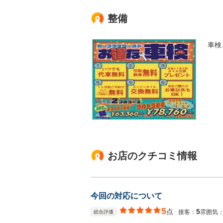
整備
車検
お店のクチコミ情報
今回の対応について
5
点
5
接客：
雰囲気
総合評価