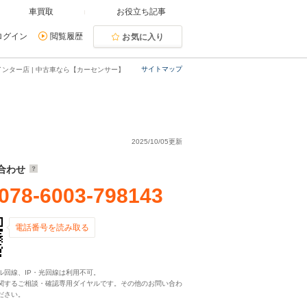
車買取
お役立ち記事
ログイン
閲覧履歴
お気に入り
サイトマップ
ンター店 | 中古車なら【カーセンサー】
2025/10/05更新
合わせ
078-6003-798143
電話番号を読み取る
ル回線、IP・光回線は利用不可。
関するご相談・確認専用ダイヤルです。その他のお問い合わ
ださい。