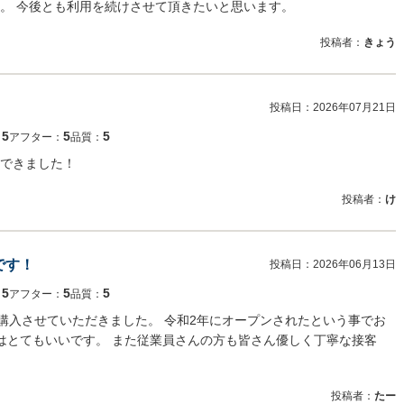
。 今後とも利用を続けさせて頂きたいと思います。
投稿者：
きょう
投稿日：
2026年07月21日
5
5
5
：
アフター：
品質：
できました！
投稿者：
け
です！
投稿日：
2026年06月13日
5
5
5
：
アフター：
品質：
を購入させていただきました。 令和2年にオープンされたという事でお
気はとてもいいです。 また従業員さんの方も皆さん優しく丁寧な接客
投稿者：
たー