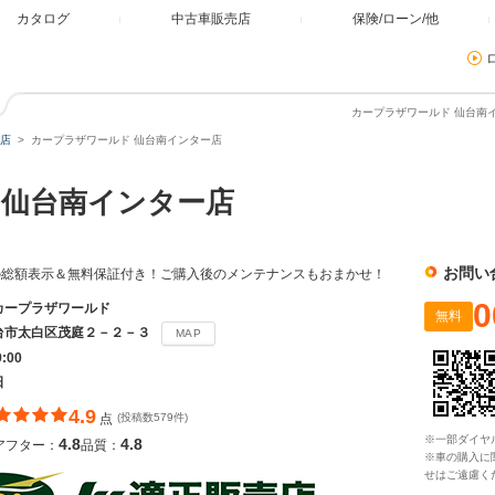
カタログ
中古車販売店
保険/ローン/他
カープラザワールド 仙台南イ
店
カープラザワールド 仙台南インター店
仙台南インター店
お問い
の総額表示＆無料保証付き！ご購入後のメンテナンスもおまかせ！
0
カープラザワールド
無料
台市太白区茂庭２－２－３
MAP
9:00
日
4.9
点
(投稿数579件)
※一部ダイヤ
4.8
4.8
アフター：
品質：
※車の購入に
せはご遠慮く