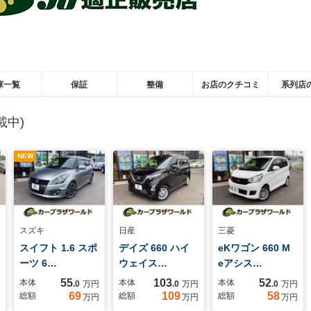
庫一覧
保証
整備
お店のクチコミ
系列店
載中)
NEW
スズキ
日産
三菱
スイフト 1.6 スポ
デイズ 660 ハイ
eKワゴン 660 M
ーツ 6…
ウェイス…
eアシス…
55
103
52
本体
本体
本体
.0
万円
.0
万円
.0
万円
69
109
58
総額
総額
総額
万円
万円
万円