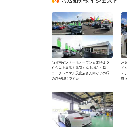
お店紹介ダイジェスト
仙台南インター店オープン☆常時１０
お
０台以上展示！元気くん市場さん隣、
イ
ヨークベニマル茂庭店さん向かいの緑
テ
の旗が目印です☆
徹