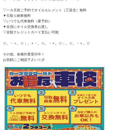
▽一カ月前ご予約でオイルエレメント（工賃含）無料
▼引取り納車無料
▽いつでも代車無料（要予約）
▼全員にオイル交換券お渡し
▽全額クレジットカード支払い可能
☆。・＋。☆；。＋・。☆。・＋。☆；。☆。・＋。☆
その他、各種作業受付中！
お気軽にご相談下さい☆彡