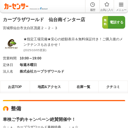
履歴
お気に入り
メニュー
カープラザワールド 仙台南インター店
無
電話する
料
宮城県仙台市太白区茂庭２－２－３
★指定工場完備★安心の総額表示＆無料保証付き！ご購入後のメ
ンテナンスもおまかせ！
(2025/10/05更新)
営業時間
10:00～19:00
定休日
毎週木曜日
法人名
株式会社カープラザワールド
お店TOP
地図&アクセス
在庫一覧
クチコミ
整備
車検ご予約キャンペーン絶賛開催中！
☆・＋。カープラザワールド車検特典。。・＋☆