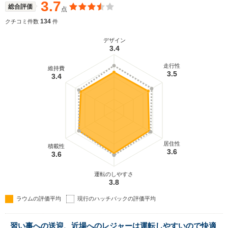
けで施錠・開錠ができるスマートドアロックなど、
3.7
総合評価
点
使い勝手を良くする装備を多数設定する。グレード
は1.5Lの直4＋4ATのみというシンプルなもので、FF
134
クチコミ件数
件
と4WDがある。(2003.5）
デザイン
3.4
走行性
維持費
3.5
3.4
居住性
積載性
3.6
3.6
運転のしやすさ
3.8
ラウムの評価平均
現行のハッチバックの評価平均
習い事への送迎、近場へのレジャーは運転しやすいので快適