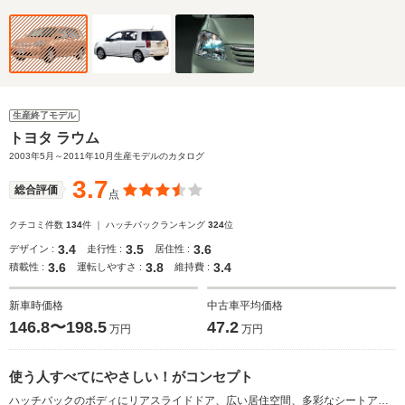
生産終了モデル
トヨタ ラウム
2003年5月～2011年10月生産モデルのカタログ
3.7
総合評価
点
クチコミ件数
134
件 ｜ ハッチバックランキング
324
位
3.4
3.5
3.6
デザイン :
走行性 :
居住性 :
3.6
3.8
3.4
積載性 :
運転しやすさ :
維持費 :
新車時価格
中古車平均価格
146.8〜198.5
47.2
万円
万円
使う人すべてにやさしい！がコンセプト
ハッチバックのボディにリアスライドドア、広い居住空間、多彩なシートアレンジを内包し、新しいコンパクトカーのスタイルを開拓。2代目はユニバーサルデザインの設計思想の下、さらに使い勝手を向上させた。助手席側ドアがピラーごと開閉するパノラマオープンドアは、1.5mという開口部により優れた乗降性を確保。 さらに3段階に開くフロントドア、多数のアシストグリップ、そしてキーを携行するだけで施錠・開錠ができるスマートドアロックなど、使い勝手を良くする装備を多数設定する。グレードは1.5Lの直4＋4ATのみというシンプルなもので、FFと4WDがある。(2003.5）