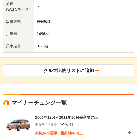
燃費
－
(WLTCモード)
駆動方式
FF/4WD
排気量
1496cc
乗車定員
3～5名
クルマ比較リストに追加
マイナーチェンジ一覧
2006年12月～2011年10月生産モデル
52.6
中古車平均価格：
万円
外観を小変更し機能性も向上