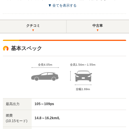
全てを表示する
クチコミ
中古車
基本スペック
全長4.05m
全高1.54m～1.55m
全幅1.69m
最高出力
105～109ps
燃費
14.8～16.2km/L
(10.15モード)