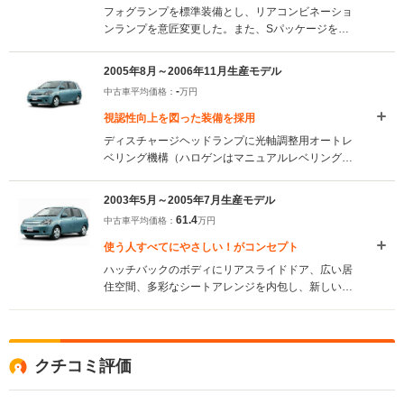
フォグランプを標準装備とし、リアコンビネーショ
ンランプを意匠変更した。また、Sパッケージを除
くモデルのスチールホイール用樹脂キャップも意匠
変更している。フロントエンブレムはネッツ店オリ
2005年8月～2006年11月生産モデル
ジナルのシンボルマークを採用。（2006.12）
-
中古車平均価格：
万円
視認性向上を図った装備を採用
ディスチャージヘッドランプに光軸調整用オートレ
ベリング機構（ハロゲンはマニュアルレベリング機
構）を採用。さらに、全車にLED式ハイマウントス
トップランプ、サイドターンシグナルランプを新た
2003年5月～2005年7月生産モデル
に装備し、視認性を高めた。(2005.8)
61.4
中古車平均価格：
万円
使う人すべてにやさしい！がコンセプト
ハッチバックのボディにリアスライドドア、広い居
住空間、多彩なシートアレンジを内包し、新しいコ
ンパクトカーのスタイルを開拓。2代目はユニバーサ
ルデザインの設計思想の下、さらに使い勝手を向上
させた。助手席側ドアがピラーごと開閉するパノラ
マオープンドアは、1.5mという開口部により優れた
クチコミ評価
乗降性を確保。 さらに3段階に開くフロントドア、
多数のアシストグリップ、そしてキーを携行するだ