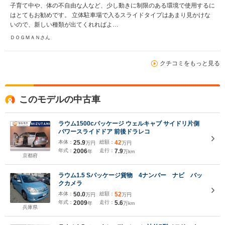
子育て中や、体の不自由な人など、少し動きに制限のある環境で使用するに
はとてもお勧めです。 立体駐車場で入るスライドタイプはあまり見かけな
いので、新しい種類が出てくれればよ…
ＤＯＧＭＡＮさん
クチコミをもっと見る
このモデルの中古車
ラウム1500cパッケージ ウェルキャブ サイドリ片側
パワースライドドア 前後ドラレコ
本体：
25.9
総額：
42
万円
万円
年式：
2006
走行：
7.9
年
万km
京都府
ラウム1.5 Sパッケージ貨物 4ナンバー ナビ バッ
クカメラ
本体：
50.0
総額：
52
万円
万円
年式：
2009
走行：
5.6
年
万km
兵庫県