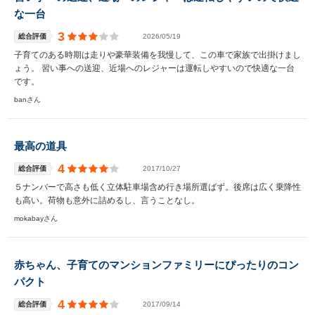
な一台
3
総合評価
2026/05/19
子育てのある時期は走りや豪華装備を我慢して、この車で家族で出掛けまし
ょう。 習い事への送迎、近場へのレジャーは運転しやすいので快適な一台
です。
banさん
最高の道具
4
総合評価
2017/10/27
５ナンバーで高さも低く立体駐車場含め行き場所選ばず。後席は広く乗降性
も高い。荷物も意外に詰めるし、言うことなし。
mokabayさん
赤ちゃん、子育てのマンションファミリーにぴったりのコン
パクト
4
総合評価
2017/09/14