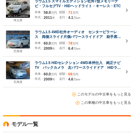
ラウム1.5 スマイルエディション社外7型メモリーナ
ビ・フルセグTV・HIDヘッドライト・キーレス・ETC
本体：
58.0
総額：
71
万円
万円
年式：
2011
走行：
4.1
年
万km
埼玉県
ラウム1.5 4WD社外オーディオ センターピラーレ
ス 両側スライド片側パワースライドドア 助手席タ
ンブルシート エンジンスターター
本体：
60.0
総額：
78
万円
万円
年式：
2009
走行：
6.4
年
万km
北海道
ラウム1.5 HIDセレクション 4WD本州仕入 純正ナビ
TV バックカメラ 左パワースライドドア HIDライ
ト フォグランプ コーナーセンサー 社外エンジン
本体：
60.0
総額：
68
万円
万円
スターター
年式：
2009
走行：
4.6
年
万km
北海道
このモデルの中古車をもっと見る
この車種の中古車をもっと見る
モデル一覧