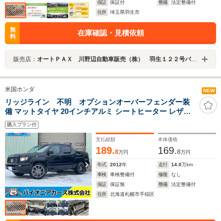
保証
保証付
整備
法定整備付
住所
埼玉県羽生市
無
在庫確認・見積依頼
料
販売店：
オートＰＡＸ 川野辺自動車販売（株） 羽生１２２号バイパス店 ＪＵ適正販売店
米国ホンダ
NEW
リッジライン 不明 オプションオーバーフェンダー装
備 マットタイヤ 20インチアルミ シートヒーター レザー
シート サンルーフ 3.5VTECエンジン
購入プラン付
支払総額
本体価格
189.
169.
8
8
万円
万円
年式
2012
年
走行
14.0
万km
車検
車検整備付
修復
なし
保証
保証無
整備
法定整備付
住所
北海道札幌市手稲区