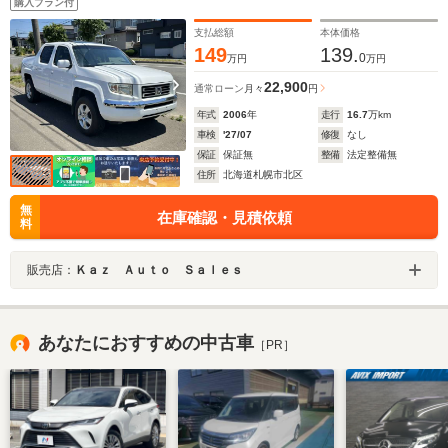
購入プラン付
支払総額
本体価格
149
139.
0
万円
万円
22,900
通常ローン
月々
円
年式
2006
年
走行
16.7
万km
車検
'27/07
修復
なし
保証
保証無
整備
法定整備無
住所
北海道札幌市北区
無
在庫確認・見積依頼
料
販売店：
Ｋａｚ Ａｕｔｏ Ｓａｌｅｓ
あなたにおすすめの中古車
［PR］