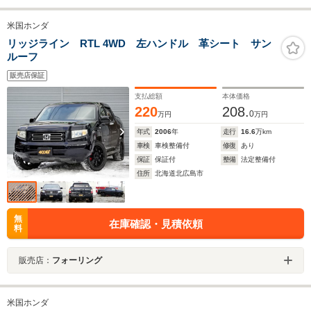
米国ホンダ
リッジライン RTL 4WD 左ハンドル 革シート サン
ルーフ
販売店保証
支払総額
本体価格
220
208.
0
万円
万円
年式
2006
年
走行
16.6
万km
車検
車検整備付
修復
あり
保証
保証付
整備
法定整備付
住所
北海道北広島市
無
在庫確認・見積依頼
料
販売店：
フォーリング
米国ホンダ