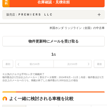
無
在庫確認・見積依頼
料
販売店：
ＰＲＥＭＩＥＲＳ ＬＬＣ
米国ホンダ リッジライン（全国）の中古車
物件更新時にメールを受け取る
1
/1
最初
前の30件
次の30件
最後
※人気のクルマは平均1ヶ月で掲載終了
物件数合計1万台以上のメーカー｜算出データ期間：2024年9月～11月｜内容：物件数合計1万
台以上のメーカーのうち、掲載が終了した物件数が1,000台以上の場合
よく一緒に検討される車種を比較