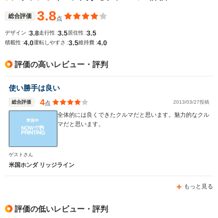
3.8
総合評価
点
全幅
全幅
サイズ
-m
-m
-
3.8
3.5
3.5
デザイン :
走行性 :
居住性 :
全長
全長
(全長x全幅x全高)
4.0
3.5
4.0
積載性 :
運転しやすさ :
維持費 :
-m
-m
評価の高いレビュー・評判
ホイールベース
ホイールベース
ホイー
使い勝手は良い
-m
-m
4
総合評価
2013/03/27投稿
点
全体的には良くできたクルマだと思います。魅力的なクル
マだと思います。
WLTCモード
-
-
-
燃費
ゲストさん
米国ホンダ リッジライン
もっと見る
排気量
3500cc
5600cc
2400～35
駆動方式
FF
FR、4WD
FF
評価の低いレビュー・評判