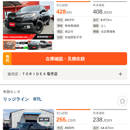
ベンチレーション
支払総額
本体価格
428
408.
0
万円
万円
年式
2017
年
走行
8.0
万km
車検
車検整備無
修復
なし
保証
保証付
整備
法定整備無
住所
茨城県取手市
無
在庫確認・見積依頼
料
販売店：
ＴＯＲＩＤＥＸ 取手店
米国ホンダ
リッジライン RTL
支払総額
本体価格
255.
238.
1
0
万円
万円
年式
2023
年
走行
14.4
万km