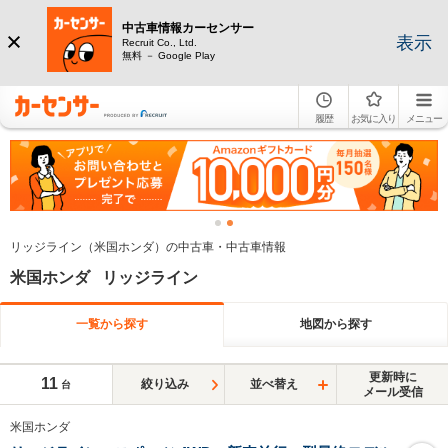
中古車情報カーセンサー
表示
Recruit Co., Ltd.
無料 － Google Play
履歴
お気に入り
メニュー
リッジライン（米国ホンダ）の中古車・中古車情報
米国ホンダ リッジライン
一覧から探す
地図から探す
更新時に
11
絞り込み
並べ替え
台
メール受信
米国ホンダ