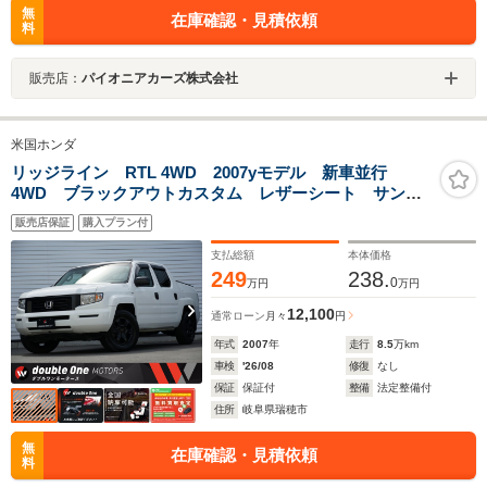
無
在庫確認・見積依頼
料
販売店：
パイオニアカーズ株式会社
米国ホンダ
リッジライン RTL 4WD 2007yモデル 新車並行
4WD ブラックアウトカスタム レザーシート サンル
ーフ パワーシート シートヒーター 純正17インチ
販売店保証
購入プラン付
AW BAKFlipトノカバー ストラーダナビ フリップダ
ウン F S Bカメラ ETC
支払総額
本体価格
249
238.
0
万円
万円
12,100
通常ローン
月々
円
年式
2007
年
走行
8.5
万km
車検
'26/08
修復
なし
保証
保証付
整備
法定整備付
住所
岐阜県瑞穂市
無
在庫確認・見積依頼
料