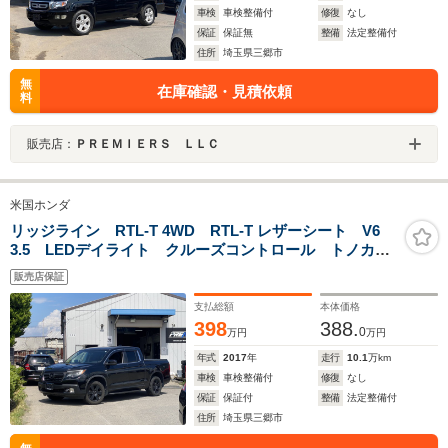
車検
車検整備付
修復
なし
保証
保証無
整備
法定整備付
住所
埼玉県三郷市
無
在庫確認・見積依頼
料
販売店：
ＰＲＥＭＩＥＲＳ ＬＬＣ
米国ホンダ
リッジライン RTL-T 4WD RTL-T レザーシート V6
3.5 LEDデイライト クルーズコントロール トノカバ
ー 18インチ 10インチディスプレイ AWD デュアル
販売店保証
アクション テールゲート パワーシート ブルートゥ
ースオーディオ CarApplePlay
支払総額
本体価格
398
388.
0
万円
万円
年式
2017
年
走行
10.1
万km
車検
車検整備付
修復
なし
保証
保証付
整備
法定整備付
住所
埼玉県三郷市