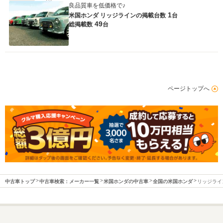
良品質車を低価格で♪
1
米国ホンダ リッジラインの
掲載台数
台
49
総掲載数
台
ページトップへ
中古車トップ
中古車検索：メーカー一覧
米国ホンダの中古車
全国の米国ホンダ
リッジライ