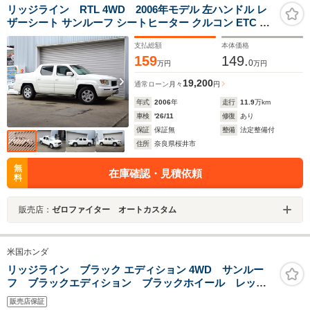
リッジライン RTL 4WD 2006年モデル 左ハンドル レ
ザーシート サンルーフ シートヒーター クルコン ETC CD
USB 純正RTS17AW LEDヘッドライト 本国取説 ミラーヒ
支払総額
本体価格
ーター サイドステップ
159
149.
0
万円
万円
19,200
通常ローン
月々
円
年式
2006
年
走行
11.9
万km
車検
'26/11
修復
あり
保証
保証無
整備
法定整備付
住所
奈良県桜井市
無
在庫確認・見積依頼
料
販売店：
ゼロファイター オートカスタム
米国ホンダ
リッジライン ブラック エディション 4WD サンルー
フ ブラックエディション ブラックホイール レッド
ステッチブラックレザー トラックベッドオーディオ
販売店保証
アップルカープレイアンドロイドオート シートヒータ&