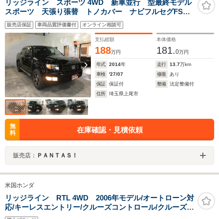
リッジライン スポーツ 4WD 新車並行 型最終モデル
スポーツ 天張り張替 トノカバー ナビフルセグFSR
カメラ ミシュランタイヤ
販売店保証
車両品質評価書付
オンライン相談可
支払総額
本体価格
188
181.
0
万円
万円
年式
2014
年
走行
13.7
万km
車検
'27/07
修復
あり
保証
保証付
整備
法定整備付
住所
埼玉県上尾市
無
在庫確認・見積依頼
料
販売店：
ＰＡＮＴＡＳ！
米国ホンダ
リッジライン RTL 4WD 2006年モデル/オートローン対
応/キーレスエントリー/クルーズコントロール/クルーズコ
ントロール/定員5名