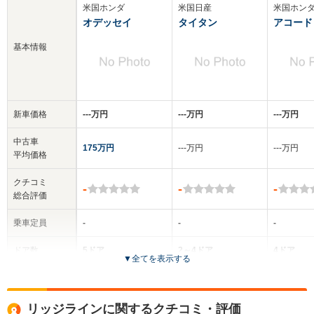
米国ホンダ
米国日産
米国ホン
オデッセイ
タイタン
アコード
基本情報
新車価格
‐‐‐万円
‐‐‐万円
‐‐‐万円
中古車
175万円
‐‐‐万円
‐‐‐万円
平均価格
クチコミ
-
-
-
総合評価
乗車定員
-
-
-
ドア数
5ドア
2～4ドア
4ドア
▼
全てを表示する
全高
全高
-m
-m
-
リッジラインに関するクチコミ・評価