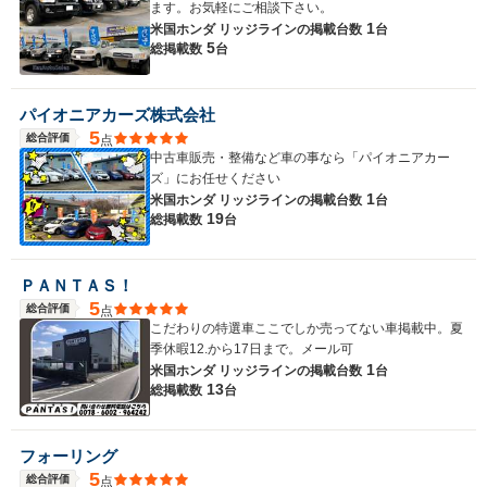
ます。お気軽にご相談下さい。
1
米国ホンダ リッジラインの
掲載台数
台
5
総掲載数
台
パイオニアカーズ株式会社
5
総合評価
点
中古車販売・整備など車の事なら「パイオニアカー
ズ」にお任せください
1
米国ホンダ リッジラインの
掲載台数
台
19
総掲載数
台
ＰＡＮＴＡＳ！
5
総合評価
点
こだわりの特選車ここでしか売ってない車掲載中。夏
季休暇12.から17日まで。メール可
1
米国ホンダ リッジラインの
掲載台数
台
13
総掲載数
台
フォーリング
5
総合評価
点