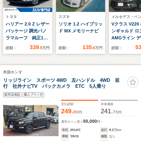
トヨタ
スズキ
メルセデス・ベ
ハリアー 2.0 Z レザー
ソリオ 1.2 ハイブリッ
Vクラス V220
パッケージ 調光パノ
ド MX メモリーナビ
ンギャルド ロ
ラマルーフ 純正12.3
AMGライン 
インチナビ 全周囲カ
ルターボ 後期
339
135
5
総額：
.9
万円
総額：
.8
万円
総額：
メラ シートベンチレ
ジュ革 純正ナ
ーション デジタルイ
ジ360°カメラ
ンナーミラー JBLサ
ルインナーミラ
米国ホンダ
ウンド 黒革シート
ーダーセーフテ
BSM 衝突軽減 レ
後シートヒー
リッジライン スポーツ 4WD 左ハンドル 4WD 並
行 社外ナビTV バックカメラ ETC 5人乗り
ーダークルーズ ステ
LEDヘッドラ
アリングヒーター
Burmester
販売店保証
購入プラン付
両側パワース
支払総額
本体価格
ア 19インチA
249.
241.
8
7
万円
万円
50,000
通常ローン
月々
円
年式
2014
年
走行
9.2
万km
車検
'26/11
修復
なし