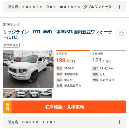
販売店：
ｄｏｕｂｌｅ Ｏｎｅ ｍｏｔｏｒｓ ダブルワンモータース
米国ホンダ
リッジライン RTL 4WD 本革/SR/国内新並ワンオーナ
ー/ETC
販売店保証
支払総額
本体価格
199.
184.
9
0
万円
万円
年式
2006
年
走行
13.4
万km
車検
車検整備付
修復
なし
保証
保証付
整備
法定整備付
住所
栃木県真岡市
無
在庫確認・見積依頼
料
販売店：
Ｓｏｕｔｈ Ｌｉｎｅ