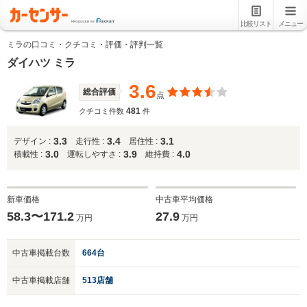
比較リスト
メニュー
ミラの口コミ・クチコミ・評価・評判一覧
ダイハツ ミラ
3.6
総合評価
点
481
クチコミ件数
件
3.3
3.4
3.1
デザイン :
走行性 :
居住性 :
3.0
3.9
4.0
積載性 :
運転しやすさ :
維持費 :
新車価格
中古車平均価格
58.3〜171.2
27.9
万円
万円
中古車掲載台数
664台
中古車掲載店舗
513店舗