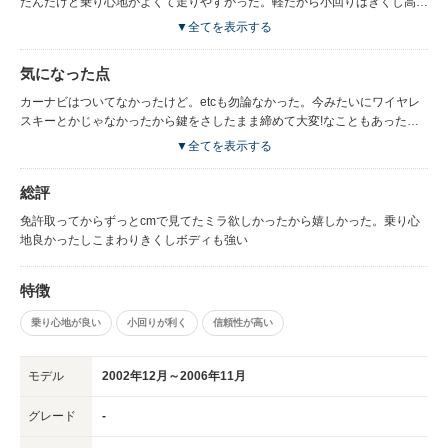
たんだけど乗り心地がよくて走りやすかった。軽だから小回りはきくし高速
代は安いし、何回かぶつけたりぶつけられたりしたけど自分の車はそんなに
▼全てを表示する
凹まなかったから、傷も目立たなかった。cdがついてたから聞きながらド
ライブしたし。ガス欠もほとんどしたことがなくて助かりました。だけど今
気になった点
はいろいろ便利な機能も増えただろうから、また次車に乗れるならやっぱり
ダイハツのミラが欲しいな。何年たってもずっと同じ車に乗り続けていた
カーナビはついてなかったけど。etcも勿論なかった。今みたいにワイヤレ
い。そう思える車が一番いい。いろんな車の助手席に乗せてもらっなり、レ
スキーとかじゃなかったから鍵をさしたまま締めて大変!なこともあったけ
ンタカーを借りて乗ったりしたけど、やはりダイハツのミラが一番いい。ハ
ど（笑）あと給油ランプがつかない車だったからガソリン入れるタイミング
▼全てを表示する
ンドルも軽くて本当に乗り心地良 運転のしやすかったです。新しいミラに
には苦労したかな。今のミラにはどんな性能が付加されたのかな。少なくて
また乗りたい。
も昔の車よりはいいはずだ。
総評
免許取ってからずっとcmで見てたミラ欲しかったから嬉しかった。乗り心
地良かったしこまわりきくしボディも強い
特徴
乗り心地が良い
小回りが利く
信頼性が高い
モデル
2002年12月～2006年11月
グレード
-