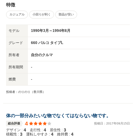
特徴
カジュアル
小回りが利く
部品が安い
モデル
1990年3月～1994年8月
グレード
660 パルコ タイプL
所有者
自分のクルマ
所有期間
-
燃費
-
投稿者：のりのり（香川県）
体の一部分みたいな物でなくてはならない物です。
4
総合評価
投稿日：
2017
年
09
月
15
日
4
4
3
デザイン :
走行性 :
居住性 :
3
4
4
積載性 :
運転しやすさ :
維持費 :