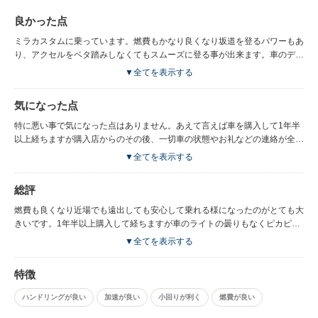
良かった点
ミラカスタムに乗っています。燃費もかなり良くなり坂道を登るパワーもあ
り、アクセルをベタ踏みしなくてもスムーズに登る事が出来ます。車のデザ
インも良くなり街中でも遠出してもガソリン代をあまり気にしなくて良くな
▼全てを表示する
ったのはかなり大きいです。とても家計に優しい車を購入して満足していま
す。
気になった点
特に悪い事で気になった点はありません。あえて言えば車を購入して1年半
以上経ちますが購入店からのその後、一切車の状態やお礼などの連絡が全く
無かったと言う事が何となく残念な感じがしています。それが普通なのかも
▼全てを表示する
しれないですがハガキ1枚位は送って欲しい感じはします。それでも車は故
障もなく元気にスムーズに動いてくれていますのでとても満足はしていま
総評
す。まだまだ活躍してくれそうです。
燃費も良くなり近場でも遠出しても安心して乗れる様になったのがとても大
きいです。1年半以上購入して経ちますが車のライトの曇りもなくピカピカ
です。これと言って悪くなったところも無くとても嬉しいです。車の乗り心
▼全てを表示する
地も以前乗っていた軽自動車に比べれば雲泥の差があり何よりも加速もスム
ーズでパワーの違いに驚きました。家計にも優しくなりましたので大変満足
特徴
しています。
ハンドリングが良い
加速が良い
小回りが利く
燃費が良い