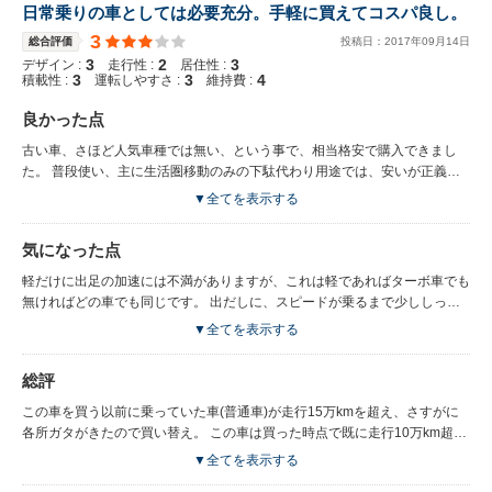
日常乗りの車としては必要充分。手軽に買えてコスパ良し。
3
総合評価
投稿日：
2017
年
09
月
14
日
3
2
3
デザイン :
走行性 :
居住性 :
3
3
4
積載性 :
運転しやすさ :
維持費 :
良かった点
古い車、さほど人気車種では無い、という事で、相当格安で購入できまし
た。 普段使い、主に生活圏移動のみの下駄代わり用途では、安いが正義で
す。 満足しています。 車内も、大人2人で乗っても別に狭苦しさを感じる
▼全てを表示する
事はありません。
気になった点
軽だけに出足の加速には不満がありますが、これは軽であればターボ車でも
無ければどの車でも同じです。 出だしに、スピードが乗るまで少ししっか
りアクセルを踏む、という運転技術で充分カバーできます。
▼全てを表示する
総評
この車を買う以前に乗っていた車(普通車)が走行15万kmを超え、さすがに
各所ガタがきたので買い替え。 この車は買った時点で既に走行10万km超え
の中古車でしたが、乗り出し25万円と、とにかく安価で入手できました。
▼全てを表示する
以後3年乗って現在走行距離は12万km程度です。 大きなトラブルは一切あ