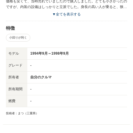
価格も安くて、当時売れていましたので購入しました。とても小さかったの
ですが、内装の設備はしっかりと立派でした。身長の高い人が乗ると、狭く
感じるくらい高さもありませんでしたが、車に包まれているような、一体感
▼全てを表示する
のあるような、コンパクトで居心地はよかったです。近所に出かけるにも、
必要な荷物は載せられますし、自由に乗り回していました。小回りが得意
特徴
で、運転が苦手な私でも上手に運転ができました。窓も大きく、視界が広い
ので運転しやすかったです。トラブルもなく、安全でした。今と比較する
小回りが利く
と、何もついていなくて、事務的な車ですが、価格と見合った車でした。近
所は、住宅街でしたので、道が入り組んでいましたが、この大きさの車は重
宝しました。２車線以上の道路では、こわく思った時もありますが、適度に
モデル
1994年9月～1998年9月
加速もつき、ハンドルも操作しやすかったです。軽くこすってしまうことも
あり、その部分はよく錆びてしまっていました。真面目なデザインでした
グレード
-
が、今のミラに面影が残っていると思います。また久しぶりにミラを運転し
てみたいです。１０万キロ以上乗りました。
所有者
自分のクルマ
所有期間
-
燃費
-
投稿者：まつ（三重県）