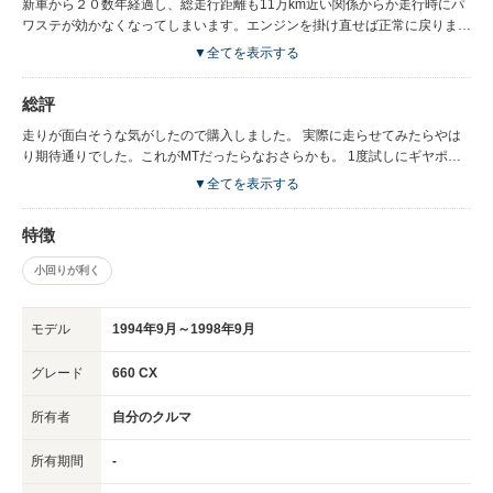
新車から２０数年経過し、総走行距離も11万km近い関係からか走行時にパ
ワステが効かなくなってしまいます。エンジンを掛け直せば正常に戻ります
が… あとこの車はATなんですが、1速から2速に変わるときの独特の変速音
▼全てを表示する
は個人的には好みではないですね。内装については、樹脂を多用した軽自動
車らしい作り。エンジンが暖まるまでは、ちょっとだけ、五月蠅いところ。
総評
走りが面白そうな気がしたので購入しました。 実際に走らせてみたらやは
り期待通りでした。これがMTだったらなおさらかも。 1度試しにギヤポジ
ション｢P｣の状態でアクセル全開にしたところ、メーター読みで9500rpm前
▼全てを表示する
後でレブリミッターが働きました。 レッドゾーンが8000rpmからなのでエ
ンジンを壊さないように気を付けます。(汗) 古い車ですがまだまだ活躍して
特徴
くれそうです。
小回りが利く
モデル
1994年9月～1998年9月
グレード
660 CX
所有者
自分のクルマ
所有期間
-