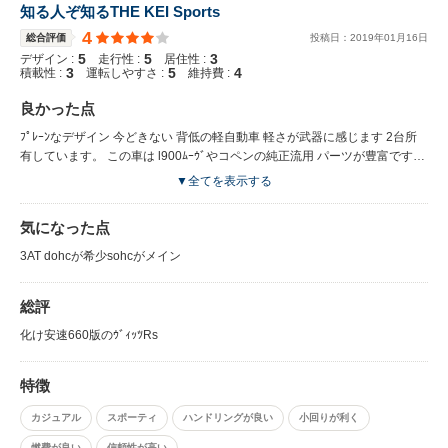
知る人ぞ知るTHE KEI Sports
4
総合評価
投稿日：
2019
年
01
月
16
日
5
5
3
デザイン :
走行性 :
居住性 :
3
5
4
積載性 :
運転しやすさ :
維持費 :
良かった点
ﾌﾟﾚｰﾝなデザイン 今どきない 背低の軽自動車 軽さが武器に感じます 2台所
有しています。 この車は l900ﾑｰｳﾞやコペンの純正流用 パーツが豊富です。
とにかく出回る8割のエンジンはef-seのsohcで非力ですが 軽さが幸いとな
▼全てを表示する
りそこまでではありません てっちんホイールが一番似合う車でアルミは邪
道 純正流用や車高調にしただけで化けます 60bバッテリーにするだけでス
気になった点
ポーツになります。 お金をかけずに体感出来るｶｽﾀﾑをしたいかた セカンド
におすすめです 一桁の中古があれば買いです 通勤節約スポーツ
3AT dohcが希少sohcがメイン
総評
化け安速660版のｳﾞｨｯﾂRs
特徴
カジュアル
スポーティ
ハンドリングが良い
小回りが利く
燃費が良い
信頼性が高い