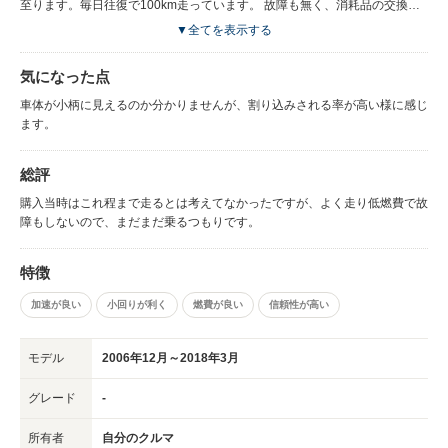
至ります。毎日往復で100km走っています。 故障も無く、消耗品の交換の
みで快調に走っています。 燃費が良いので助かります。
▼全てを表示する
気になった点
車体が小柄に見えるのか分かりませんが、割り込みされる率が高い様に感じ
ます。
総評
購入当時はこれ程まで走るとは考えてなかったですが、よく走り低燃費で故
障もしないので、まだまだ乗るつもりです。
特徴
加速が良い
小回りが利く
燃費が良い
信頼性が高い
モデル
2006年12月～2018年3月
グレード
-
所有者
自分のクルマ