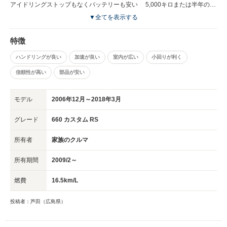
アイドリングストップもなくバッテリーも安い 5,000キロまたは半年のオ
イル交換さえすれば長く乗れるいい車だと思います
▼全てを表示する
特徴
ハンドリングが良い
加速が良い
室内が広い
小回りが利く
信頼性が高い
部品が安い
モデル
2006年12月～2018年3月
グレード
660 カスタム RS
所有者
家族のクルマ
所有期間
2009/2～
燃費
16.5km/L
投稿者：芦田（広島県）