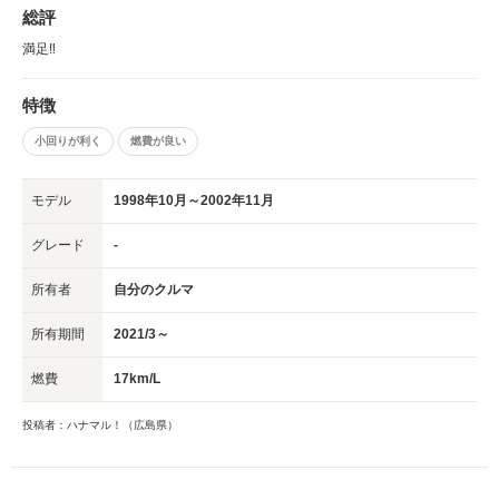
総評
満足‼️
特徴
小回りが利く
燃費が良い
モデル
1998年10月～2002年11月
グレード
-
所有者
自分のクルマ
所有期間
2021/3～
燃費
17km/L
投稿者：ハナマル！（広島県）