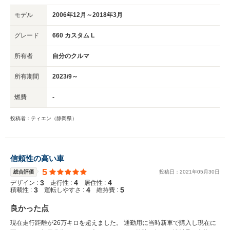
モデル
2006年12月～2018年3月
グレード
660 カスタム L
所有者
自分のクルマ
所有期間
2023/9～
燃費
-
投稿者：ティエン（静岡県）
信頼性の高い車
5
総合評価
投稿日：
2021
年
05
月
30
日
3
4
4
デザイン :
走行性 :
居住性 :
3
4
5
積載性 :
運転しやすさ :
維持費 :
良かった点
現在走行距離が26万キロを超えました。 通勤用に当時新車で購入し現在に