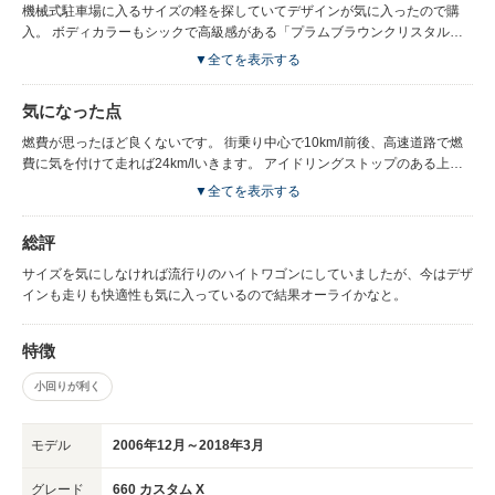
機械式駐車場に入るサイズの軽を探していてデザインが気に入ったので購
入。 ボディカラーもシックで高級感がある「プラムブラウンクリスタルマ
イカ」を選択。 コンパクトながら後部座席がスライド＆リクライニング可
▼全てを表示する
能で広々と快適なのも気に入ってます。
気になった点
燃費が思ったほど良くないです。 街乗り中心で10km/l前後、高速道路で燃
費に気を付けて走れば24km/lいきます。 アイドリングストップのある上位
モデルを選べばまたちがうのかもしれませんが期待していただけに残念で
▼全てを表示する
す。
総評
サイズを気にしなければ流行りのハイトワゴンにしていましたが、今はデザ
インも走りも快適性も気に入っているので結果オーライかなと。
特徴
小回りが利く
モデル
2006年12月～2018年3月
グレード
660 カスタム X