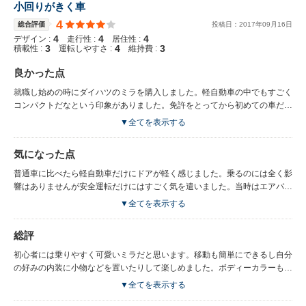
小回りがきく車
4
総合評価
投稿日：
2017
年
09
月
16
日
4
4
4
デザイン :
走行性 :
居住性 :
3
4
3
積載性 :
運転しやすさ :
維持費 :
良かった点
就職し始めの時にダイハツのミラを購入しました。軽自動車の中でもすごく
コンパクトだなという印象がありました。免許をとってから初めての車だっ
たので明るいレッドにしました。四角い感じのライトが格好良くてついつい
▼全てを表示する
みいってしまいました。トランクスペースの上部に簡易な棚を作ることが可
能でティッシュBOXを置いたりぬいぐるみを置いたり自由に楽しめまし
気になった点
た。運転席周りはわりと広かったのでドリンクホルダーやゴミ箱を置いても
全く邪魔にならなかったのでよかったです。ボディの先が短めなので小回り
普通車に比べたら軽自動車だけにドアが軽く感じました。乗るのには全く影
がきいてくれて細道でもスイスイ移動できたのがよかったです。ダッシュボ
響はありませんが安全運転だけにはすごく気を遣いました。当時はエアバッ
ード等の収納スペースもあり初めての私でも十分乗りやすかったです。
クはついていなかったので不安でした。坂道発進がきつかったです。一人な
▼全てを表示する
ら早いが友人とのドライブでは少し遅かったです。
総評
初心者には乗りやすく可愛いミラだと思います。移動も簡単にできるし自分
の好みの内装に小物などを置いたりして楽しめました。ボディーカラーも豊
富なので選ぶのも楽しかったです。
▼全てを表示する