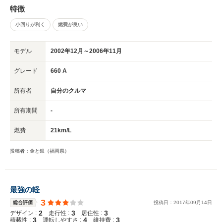
りません。 車の買い替えに当たって、実際に自分が車を使っている実情
特徴
を、改めて良く考えてみると… 生活圏は半径10km(片道15分程度)以内、そ
の範囲内に職場も買い物先も友人知人宅もあり、その生活圏外を超えての遠
小回りが利く
燃費が良い
出はほぼ無し。 生活圏内には急な坂道等はほとんど無く、山道も無い。 通
勤と買い物の普段使い用途、下駄代わり用途で、高機能や特別広い空間等は
求めていない。 家族構成は私と妻の2人。 この条件だと、維持、ランニン
モデル
2002年12月～2006年11月
グコストを考慮し軽を選択するにしても、ワゴンタイプの車は必要ないです
し、ハイトワゴンタイプの車なんてもっと必要ないんですよね。 車体が大
グレード
660 A
きくなればなるだけ燃費も落ちますし、人気のワゴン・ハイトワゴン車は、
中古でも高値相場です。 ワゴン・ハイトワゴンタイプの車は視点が高くな
所有者
自分のクルマ
り、腰高になるのでふらつきを強く感じますし、視認性は上がりますが同時
に死角も増えます。 運転に不慣れな方等が背の高い車に乗るのは、ちょっ
所有期間
-
とどうなのかな、と思います。 リアを派手にぶつけてそのまま修理せず走
ってる車、よく見ますしね… 実際に乗ってみれば分かりますが、大人2人で
燃費
21km/L
乗っても狭苦しさは感じません。 シートを後ろに下げればそれなりの空間
は確保できますし。 よく、買い物の時等に荷物が積みやすい、多く積める
投稿者：金と銀（福岡県）
から同じ軽でもワゴン、ハイトワゴンがいい… と言う声を聞きますが、実
際の生活シーンで、ワゴンタイプの車じゃないと積めない様な買い物をする
事なんてまずありません。 少なくとも私はありませんでした。 布団5組と
か、嵩張るものを一度にまとめて買う・・・ といった買い物をするのであ
最強の軽
れば別ですが、そんな特異な買い物をするケースなんて実際のところ無いで
しょうし… 日常的な買い物程度であれば、この車だから積めなくて困っ
3
総合評価
投稿日：
2017
年
09
月
14
日
た、とか、積みにくくて困った、というケースは今のところ皆無です。 乗
2
3
3
デザイン :
走行性 :
居住性 :
車人数が主に1～2人で、下駄代わり、狭い生活圏のみで乗る分には、必要
3
4
3
積載性 :
運転しやすさ :
維持費 :