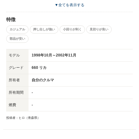
だと思います。慣れてきたらもう少しグレードアップした車も気になります
▼全てを表示する
が、乗りやすさと安価さは嬉しいです。ただ、自分は女性なのですが、車体
がちょっとだけですが小さめに感じます。助手席に男性が乗ると窮屈そうに
特徴
していますので、そこは男女で評価が分かれそうですね。
カジュアル
押し出しが強い
小回りが利く
見切りが良い
部品が安い
モデル
1998年10月～2002年11月
グレード
660 リカ
所有者
自分のクルマ
所有期間
-
燃費
-
投稿者：ヒロ（青森県）