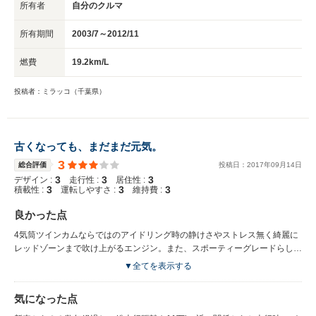
所有者
自分のクルマ
所有期間
2003/7～2012/11
燃費
19.2km/L
投稿者：ミラッコ（千葉県）
古くなっても、まだまだ元気。
3
総合評価
投稿日：
2017
年
09
月
14
日
3
3
3
デザイン :
走行性 :
居住性 :
3
3
3
積載性 :
運転しやすさ :
維持費 :
良かった点
4気筒ツインカムならではのアイドリング時の静けさやストレス無く綺麗に
レッドゾーンまで吹け上がるエンジン。また、スポーティーグレードらしく
見事までに奢られたエアロパーツや走行時にフラつかない足廻りなどまさに
▼全てを表示する
抜かり無しと言えますね。 ブレーキが良く効く！ スズキとは大違い スピー
ドメーターの数字がデカクてよく分かる。
気になった点