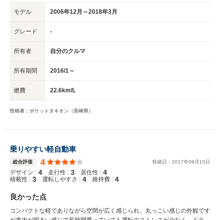
モデル
2006年12月～2018年3月
グレード
-
所有者
自分のクルマ
所有期間
2016/1～
燃費
22.6km/L
投稿者：ポケットタキオン（長崎県）
乗りやすい軽自動車
4
総合評価
投稿日：
2017
年
09
月
15
日
4
3
4
デザイン :
走行性 :
居住性 :
3
4
4
積載性 :
運転しやすさ :
維持費 :
良かった点
コンパクトな軽でありながら空間が広く感じられ、丸っこい感じの外観です
が車内が明るい感じで長時間乗っていても運転のストレスが少なく、ドライ