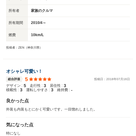
所有者
家族のクルマ
所有期間
2010/4～
燃費
10km/L
投稿者：ZEN（神奈川県）
オシャレ可愛い！
5
総合評価
投稿日：
2018
年
07
月
16
日
5
3
3
デザイン :
走行性 :
居住性 :
3
3
-
積載性 :
運転しやすさ :
維持費 :
良かった点
外装も内装もとにかく可愛いです。一目惚れしました。
気になった点
特になし