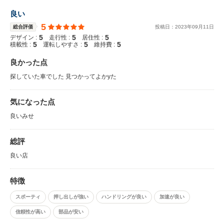
良い
5
総合評価
投稿日：
2023
年
09
月
11
日
5
5
5
デザイン :
走行性 :
居住性 :
5
5
5
積載性 :
運転しやすさ :
維持費 :
良かった点
探していた車でした 見つかってよかyた
気になった点
良いみせ
総評
良い店
特徴
スポーティ
押し出しが強い
ハンドリングが良い
加速が良い
信頼性が高い
部品が安い