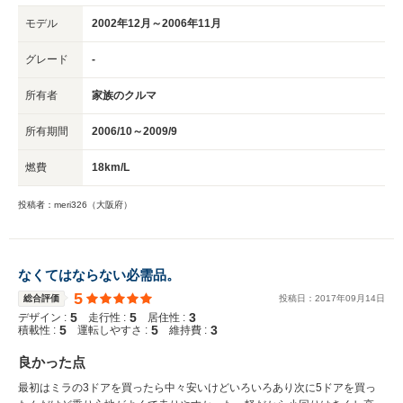
モデル
2002年12月～2006年11月
グレード
-
所有者
家族のクルマ
所有期間
2006/10～2009/9
燃費
18km/L
投稿者：meri326（大阪府）
なくてはならない必需品。
5
総合評価
投稿日：
2017
年
09
月
14
日
5
5
3
デザイン :
走行性 :
居住性 :
5
5
3
積載性 :
運転しやすさ :
維持費 :
良かった点
最初はミラの3ドアを買ったら中々安いけどいろいろあり次に5ドアを買っ