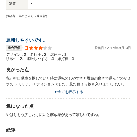
燃費
-
投稿者：弟のじゅん（東京都）
運転しやすいです。
3
総合評価
投稿日：
2017
年
09
月
13
日
2
2
3
デザイン :
走行性 :
居住性 :
3
4
4
積載性 :
運転しやすさ :
維持費 :
良かった点
私が軽自動車を探していた時に運転のしやすさと燃費の良さで選んだのがミ
ラの メモリアルエディションでした。見た目より物も入りますしそんなに
狭い感じも しないです。
▼全てを表示する
気になった点
やはりもう少しだけ広いと解放感があって嬉しいですね。
総評