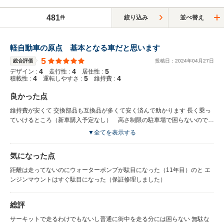
481
絞り込み
並べ替え
件
軽自動車の原点 基本となる車だと思います
5
総合評価
投稿日：
2024
年
04
月
27
日
4
4
5
デザイン :
走行性 :
居住性 :
4
5
4
積載性 :
運転しやすさ :
維持費 :
良かった点
維持費が安くて 交換部品も互換品が多くて安く済んで助かります 長く乗っ
ていけるところ（新車購入予定なし） 高さ制限の駐車場で困らないので助
かります
▼全てを表示する
気になった点
距離は走ってないのにウォーターポンプが駄目になった（11年目）のと エ
ンジンマウントはすぐ駄目になった（保証修理しました）
総評
サーキットで走るわけでもないし普通に街中を走る分には困らない 無駄な