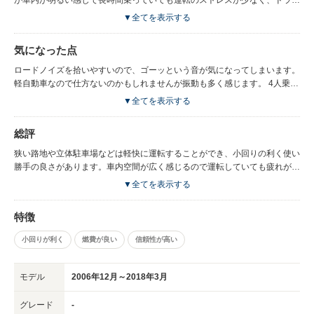
ブの楽しさを満喫できます。トランクスペースは狭いですが、後部座席が案
▼全てを表示する
外と広いため、大きな買い物をする際も載せれないという不満もありませ
ん。車高が低いのでフラットな感じがして荷物の載せやすさも良かったで
気になった点
す。 車体が小さく小回りが利くので、買い物など街乗りするときはとても
運転しやすいです。 また、燃費が良く、高速道路やストップアンドゴーが
ロードノイズを拾いやすいので、ゴーッという音が気になってしまいます。
少ないときは思ったよりも良い燃費となります。
軽自動車なので仕方ないのかもしれませんが振動も多く感じます。 4人乗り
や重い荷物をたくさん積んでしまうと、エンジンの非力さが目立ってしま
▼全てを表示する
い、加速が悪くなり巡航速度を保つのにアクセルを多めに踏まないといけな
いです。
総評
狭い路地や立体駐車場などは軽快に運転することができ、小回りの利く使い
勝手の良さがあります。車内空間が広く感じるので運転していても疲れが少
なく乗りやすい車です。 経済的なので通勤やセカンドカーで利用するのが
▼全てを表示する
最適です。
特徴
小回りが利く
燃費が良い
信頼性が高い
モデル
2006年12月～2018年3月
グレード
-