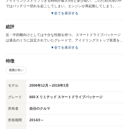
アイドリングストップできる時間が最大5分と多少短い。このため渋滞の中
ではバッテリー切れを起こしてしまい、エンジンが再起動してしまう。 後
は軽自動車の共通点としてエアコンを使ってしまうとパワーが足りなくな
▼全てを表示する
る。 あとは足回り、リヤホーシングと、PCD110が気になる。
総評
近・中距離向けとしては十分な性能を持つ。 スマートドライブパッケージ
は過去のミラに設定されていたグレードで、アイドリングストップ装置を搭
載している。 この車の真価はこのアイドリングストップとエコドライブを
▼全てを表示する
組み合わせることで発揮される。 （実際に自分はこの組み合わせで25ｋｍ/
Ｌ以上を3回叩きだしている） エコドライブを目指す人にはハイブリット車
特徴
を除けば最も最適な機材であるが、 最近のドライバーはそんなの関係なし
と言わんばかりに急加速するので、 せっかくアイドリングストップによっ
燃費が良い
て節約できた燃料を大量消費してしまい、 結果的には他の自動車と変わら
ない性能しか出せない場合が多い。 これはプリウスなどでも見られる傾向
のひとつである。 本気でエコドライブを目指す人にお勧めできるが、 「エ
モデル
2006年12月～2018年3月
コドライブなんて知ったこっちゃない」と考えている人は使わないほうがい
い。 （まあ、大半がエコドライブなんぞどうでもいいと考えている人だと
グレード
660 X リミテッド スマートドライブパッケージ
思うが・・・）
所有者
自分のクルマ
所有期間
2014/3～