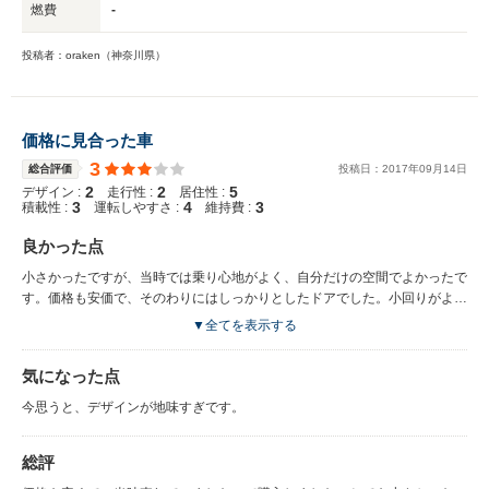
燃費
-
投稿者：oraken（神奈川県）
価格に見合った車
3
総合評価
投稿日：
2017
年
09
月
14
日
2
2
5
デザイン :
走行性 :
居住性 :
3
4
3
積載性 :
運転しやすさ :
維持費 :
良かった点
小さかったですが、当時では乗り心地がよく、自分だけの空間でよかったで
す。価格も安価で、そのわりにはしっかりとしたドアでした。小回りがよく
ききました。
▼全てを表示する
気になった点
今思うと、デザインが地味すぎです。
総評