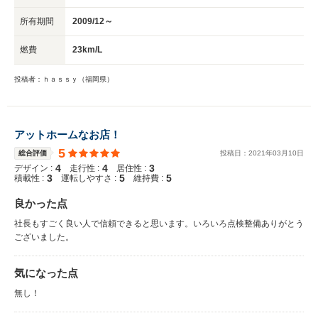
所有期間
2009/12～
燃費
23km/L
投稿者：ｈａｓｓｙ（福岡県）
アットホームなお店！
5
総合評価
投稿日：
2021
年
03
月
10
日
4
4
3
デザイン :
走行性 :
居住性 :
3
5
5
積載性 :
運転しやすさ :
維持費 :
良かった点
社長もすごく良い人で信頼できると思います。いろいろ点検整備ありがとう
ございました。
気になった点
無し！