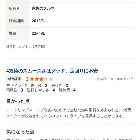
所有者
家族のクルマ
所有期間
2013/8～
燃費
22km/L
投稿者：とどまつ（東京都）
4気筒のスムーズさはグッド、足回りに不安
3
総合評価
投稿日：
2017
年
09
月
15
日
2
3
3
デザイン :
走行性 :
居住性 :
3
4
4
積載性 :
運転しやすさ :
維持費 :
良かった点
アイドリングストップ装置のおかげで無駄な燃料消費を抑えられる。 燃費
メーターが設置されているのでエコドライブを意識することができる。
気になった点