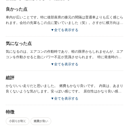
充分だと思います。
良かった点
車内が広いことです。特に後部座席の膝元の間隔は普通車よりも広く感じら
れます。会社の先輩もこの点に驚いていました（笑）。さすがに横方向は２
人が限度ですが。 回転半径については、前車よりも大型にもかかわらず小
▼全てを表示する
回りが利くようになりました。車庫入れの際に同じ感覚でやると回りすぎる
くらいです。鋭角の回りにも対応しやすいですね。 速度計が楕円形なの
気になった点
で、目盛の間隔や針の動きが通常の正円タイプと変わらないかと心配しまし
たが、単に目盛を横に引き延ばしただけのようなので、正円タイプと全く同
気になるのは、エアコンの作動時であり、軽の限界かもしれませんが、エア
じです。むしろ大きくなった分見やすくなりました。 また、前車の高速走
コンを作動させると急にパワー不足が意識させられます。 特に発進時のと
行はハンドルやダッシュボード全体が細かく振動していましたが、今回の車
ろさには、ちょっといらいらさせられることもあります。 要望としては、
▼全てを表示する
は普通車と変わらない安定感があります。 その他、インテリアや装備など
バック時の視界がちょっと狭いことがあげられます。この点は次期モデルで
は今風の物が一通り取り入れられており、この点も満足しております。 外
直して頂ければと思います。
総評
観については、まずまずといったところでしょうか。もう少しすっきりした
感じでも良かったかな？とは思いますが。
かなりいい走りだと思いました。 燃費もかなり良いです。 内装は、あまり
良くないような気がします。安っぽい感じです。 居住性はかなり良い感じ
です。
▼全てを表示する
特徴
小回りが利く
燃費が良い