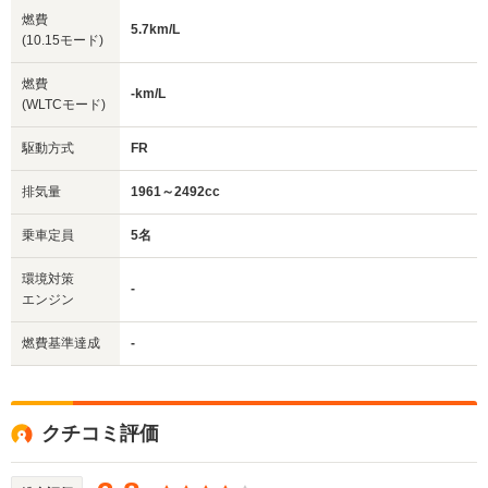
燃費
5.7km/L
(10.15モード)
燃費
-km/L
(WLTCモード)
駆動方式
FR
排気量
1961～2492cc
乗車定員
5名
環境対策
-
エンジン
燃費基準達成
-
クチコミ評価