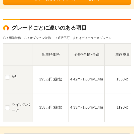
グレードごとに違いのある項目
〇：標準装備 △：オプション装備
-：選択不可、またはディーラーオプション
新車時価格
全長×全幅×全高
車両重量
V6
395万円(税抜)
4.42m×1.63m×1.4m
1350kg
ツインスパ
358万円(税抜)
4.33m×1.66m×1.4m
1190kg
ーク