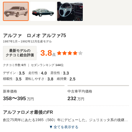
アルファ ロメオ アルファ75
1987年1月～1992年12月生産モデル
3.8
最新モデルの
点
クチコミ総合評価
クチコミ件数
6
件 ｜ セダンランキング
144
位
3.5
4.0
3.3
デザイン :
走行性 :
居住性 :
3.5
3.8
2.5
積載性 :
運転しやすさ :
維持費 :
新車価格
中古車平均価格
358〜395
232
万円
万円
アルファロメオ最後のFR
創立75周年にあたる1985（S60）年にデビューした。ジュリエッタ系の後継であり、後の155、156につながるミドルクラスのスポーツセダンだ。アルファロメオ最後のFR（後輪駆動）でもある。日本に導入されたのは2.5LのV6エンジン＋3ATと2L直4のDOHC＋5MTのツインスパークの2モデル。後者はアルファ伝統の1気筒当たり2つのプラグをもつ。ちなみにMT車はギアボックスがデフと一体化されたトランスアクスル方式を採用し、理想的な重量配分を実現している。何にも似ることのない、ユニークなスタイリングと、FRらしい走り味は熱心なマニアの心をとらえて離さない。（1987.1）
全てを表示する