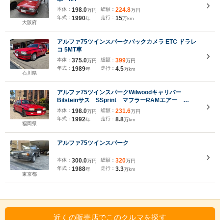
本体：
198.0
総額：
224.8
万円
万円
年式：
1990
走行：
15
年
万km
大阪府
アルファ75ツインスパークバックカメラ ETC ドラレ
コ 5MT車
本体：
375.0
総額：
399
万円
万円
年式：
1989
走行：
4.5
年
万km
石川県
アルファ75ツインスパークWilwoodキャリパー
Bilsteinサス SSprint マフラーRAMエアー
SPARCOシート
本体：
198.0
総額：
231.6
万円
万円
年式：
1992
走行：
8.8
年
万km
福岡県
アルファ75ツインスパーク
本体：
300.0
総額：
320
万円
万円
年式：
1988
走行：
3.3
年
万km
東京都
近くの販売店でこのクルマを探す