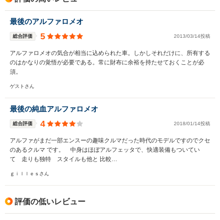
最後のアルファロメオ
5
総合評価
2013/03/14投稿
アルファロメオの気合が相当に込められた車。しかしそれだけに、所有する
のはかなりの覚悟が必要である。常に財布に余裕を持たせておくことが必
須。
ゲストさん
最後の純血アルファロメオ
4
総合評価
2018/01/14投稿
アルファがまだ一部エンスーの趣味クルマだった時代のモデルですのでクセ
のあるクルマ です。 中身はほぼアルフェッタで、快適装備もついてい
て 走りも独特 スタイルも他と 比較…
ｇｉｌｌｅｓさん
評価の低いレビュー