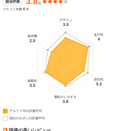
3.8
総合評価
点
6
クチコミ件数
件
デザイン
3.5
走行性
維持費
4
2.5
居住性
積載性
3.3
3.5
運転のしやすさ
3.8
アルファ75の評価平均
現行のセダンの評価平均
評価の高いレビュー