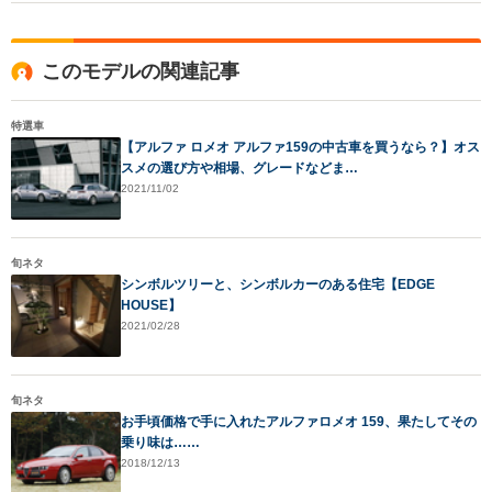
このモデルの関連記事
特選車
【アルファ ロメオ アルファ159の中古車を買うなら？】オス
スメの選び方や相場、グレードなどま…
2021/11/02
旬ネタ
シンボルツリーと、シンボルカーのある住宅【EDGE
HOUSE】
2021/02/28
旬ネタ
お手頃価格で手に入れたアルファロメオ 159、果たしてその
乗り味は……
2018/12/13