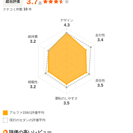
3.7
総合評価
点
10
クチコミ件数
件
デザイン
4.3
走行性
維持費
3.4
3.2
居住性
積載性
3.5
3.2
運転のしやすさ
3.5
アルファ159の評価平均
現行のセダンの評価平均
評価の高いレビュー