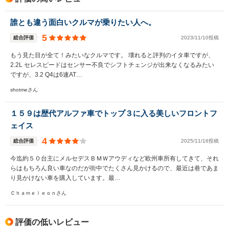
誰とも違う面白いクルマが乗りたい人へ。
5
総合評価
2023/11/10投稿
もう見た目が全て！みたいなクルマです。 壊れると評判のイタ車ですが、
2.2L セレスピードはセンサー不良でシフトチェンジが出来なくなるみたい
ですが、3.2 Q4は6速AT…
shotmeさん
１５９は歴代アルファ車でトップ３に入る美しいフロントフ
ェイス
4
総合評価
2025/11/16投稿
今迄約５０台主にメルセデスＢＭＷアウディなど欧州車所有してきて、それ
らはもちろん良い車なのだが街中でたくさん見かけるので、最近は巷であま
り見かけない車を購入しています。最…
Ｃｈａｍｅｌｅｏｎさん
評価の低いレビュー