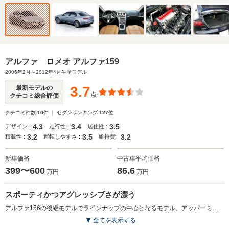
アルファ ロメオ アルファ159
2006年2月～2012年4月生産モデル
3.7
最新モデルの
点
クチコミ総合評価
クチコミ件数
10
件 ｜ セダンランキング
127
位
4.3
3.4
3.5
デザイン :
走行性 :
居住性 :
3.2
3.5
3.2
積載性 :
運転しやすさ :
維持費 :
新車価格
中古車平均価格
399〜600
86.6
万円
万円
スポーティかつアグレッシブさが漂う
アルファ156の後継モデルでラインナップの中心となるモデル。アッパーミドルクラスながら、ひと回り大きくなったボディはジウジアーロと共同でデザインされ、スポーティさやアグレッシブさなどが強調されている。6連ヘッドラップやバンパーに食い込む盾型のグリルなど、アルファのDNAも色濃く出ている。エンジンは2.2Lの直4JTSエンジンのみで、左ハンドルの6速MT車だけの設定だが、右ハンドル車の追加も予定されている。デジタルディスプレーをはじめ、クルーズコントロール、ライトセンサーなどの快適装備、VDCなどの安全装備が標準装備される。(2006.2）
全てを表示する