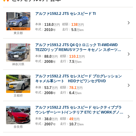
アルファ1592.2 JTS セレスピード TI
本体：
118.0
総額：
138
万円
万円
年式：
2010
走行：
5.5
年
万km
東京都
アルファ1593.2 JTS Q4 Qトロニック TI 4WD4WD
TEZZOリップ REMUSマフラー キセノン スポーツレ
ザー 19AW スポーツサス コーナーセンサー クルコン
本体：
88.0
総額：
110.1
万円
万円
パドルシフト アイシン製6AT HDDナビ ETC 自動防眩
年式：
2008
走行：
7.5
年
万km
ミラー
神奈川県
アルファ1592.2 JTS セレスピード プログレッション
キャメル革シート HDDナビワンセグDVD
本体：
53.7
総額：
78.1
万円
万円
年式：
2008
走行：
6.4
年
万km
京都府
アルファ1592.2 JTS セレスピード セレクティブブラ
ウンレザーシート/インテリア ETC ナビ WORKグノー
シス20インチAW KW車高調 エアロワンオフ シートヒ
本体：
38.0
総額：
49
万円
万円
ーター 取説・保証書・スペアキー 天張りOK マフラ
年式：
2007
走行：
10.7
年
万km
ーカッター/ポルシェターボ 修復歴なし
奈良県