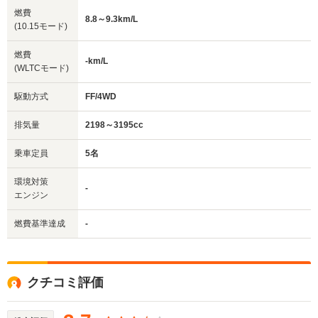
燃費
8.8～9.3km/L
(10.15モード)
燃費
-km/L
(WLTCモード)
駆動方式
FF/4WD
排気量
2198～3195cc
乗車定員
5名
環境対策
-
エンジン
燃費基準達成
-
クチコミ評価