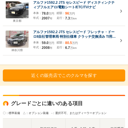
アルファ1592.2 JTS セレスピード ディスティンクテ
ィブフルエアロ/電動シート/ETC/TV/ナビ
本体：
78.0
総額：
96
万円
万円
年式：
2007
走行：
7.3
年
万km
東京都
アルファ1592.2 JTS セレスピード フレッチャ・ドー
ロII自社管理車両 特別仕様車 クラッチ交換済み TI用サ
イドスカート 18インチAW ビルシュタイン車高調 純
本体：
59.0
総額：
80.5
万円
万円
正ETC チベットタンレザー ディスプレイオーディオ
年式：
2008
走行：
6.7
年
万km
バックカメラ バックセンサー
神奈川県
近くの販売店でこのクルマを探す
グレードごとに違いのある項目
〇：標準装備 △：オプション装備
-：選択不可、またはディーラーオプション