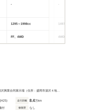
-
-
-
1295～1998cc
1497～1838cc
14
FF、4WD
4WD、FF
FF
エルフ・2ｔダンプ！4WD！◆グループ系列店舗！在庫場所 グループ会社(有)湯沢興業合同展示場（住所：盛岡市湯沢４地割１７－３）
8.4
(H25)
万km
走行距離
備付
なし
修復歴