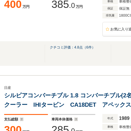
400
385
車検整
車検
.0
万円
万円
保証無
保証
1800C
排気量
お気に入り
クチコミ評価：
4.8
点（
6
件）
日産
シルビアコンバーチブル 1.8 コンバーチブル(2
クーラー IHIタービン CA18DET アペッ
アリング レーシングスパルコアルミホイール
1989
年式
支払総額
車両本体価格
300
285
車検整
車検
.0