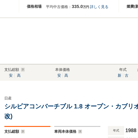
335.0
価格相場
燃費(
平均中古価格：
詳しく見る
万円
支払総額
本体価格
年式
安
高
安
高
新
古
日産
シルビアコンバーチブル 1.8 オープン・カブリオ
改)
1988
年式
支払総額
車両本体価格