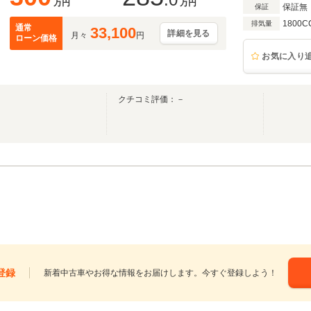
万円
万円
保証無
保証
1800C
排気量
通常
33,100
詳細を見る
月々
円
ローン価格
お気に入り
クチコミ評価：－
登録
新着中古車やお得な情報をお届けします。今すぐ登録しよう！