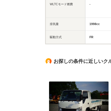
WLTCモード燃費
-
排気量
1998cc
駆動方式
FR
お探しの条件に近しいク