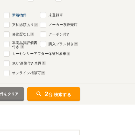
新着物件
未登録車
支払総額あり
メーカー系販売店
修復歴なし
クーポン付き
車両品質評価書
購入プラン付き
付き
カーセンサーアフター保証対象車
360
°画像付き車両
オンライン相談可
2
条件をクリア
台 検索する