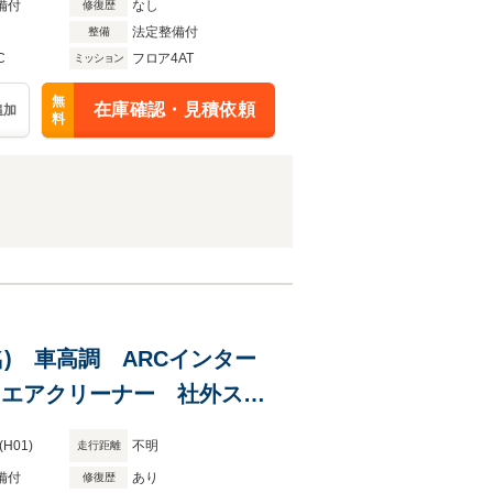
備付
なし
修復歴
法定整備付
整備
C
フロア4AT
ミッション
無
在庫確認・見積依頼
追加
料
名) 車高調 ARCインター
クスエアクリーナー 社外ステ
(H01)
不明
走行距離
備付
あり
修復歴