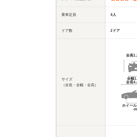
乗車定員
4人
ドア数
2ドア
全高
1
全幅
1
サイズ
全長
4
（全長・全幅・全高）
ホイール
-