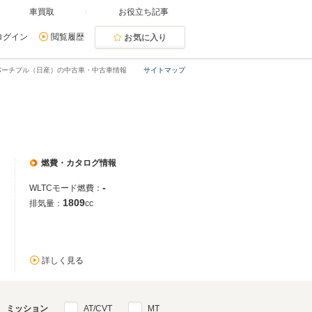
車買取
お役立ち記事
ログイン
閲覧履歴
お気に入り
バーチブル（日産）の中古車・中古車情報
サイトマップ
燃費・カタログ情報
-
WLTCモード燃費：
1809
排気量：
cc
詳しく見る
ミッション
AT/CVT
MT