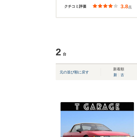
3.8
クチコミ評価
点
2
台
新着順
元の並び順に戻す
新
古