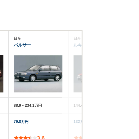
日産
日産
日
パルサー
ルキノS-RV
A
88.9～234.1万円
144.4～184.8万円
16
79.8万円
132万円
12
3.6
3.6