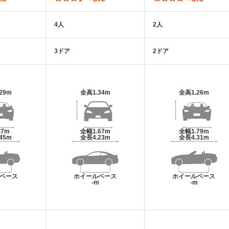
4人
2人
3ドア
2ドア
.29m
全高
1.34m
全高
1.26m
.7m
全幅
1.67m
全幅
1.79m
.45m
全長
4.23m
全長
4.31m
ベース
ホイールベース
ホイールベース
m
-m
-m