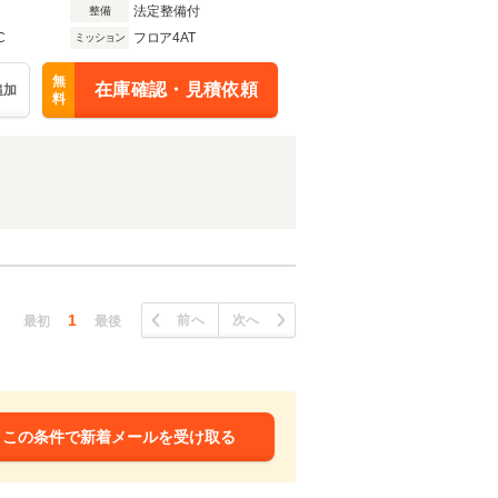
法定整備付
整備
C
フロア4AT
ミッション
無
在庫確認・見積依頼
追加
料
1
前へ
次へ
最初
最後
この条件で新着メールを受け取る