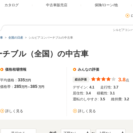
カタログ
中古車販売店
保険/ローン/他
シルビアコン
車
全国の日産
シルビアコンバーチブルの中古車
ーチブル（全国）の中古車
価格相場情報
みんなの評価
3.8
335
総合評価
平均価格：
点
万円
285
385
価格帯：
万円～
万円
デザイン:
4.1
走行性:
3.7
居住性:
3.4
積載性:
3.1
運転のしやすさ:
3.5
維持費:
3.2
詳しく見る
詳しく見る