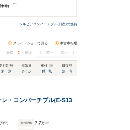
---
新車時)
---
シルビアコンバーチブル(日産)の燃費
スライドショーで見る
中古車相場
1
前へ
次へ
最初
最後
走行距離
排気量
車検
修復歴
多
少
多
少
付
無
無
有
レ・コンバーチブル(E-S13
7.7
(S63)
万km
走行距離