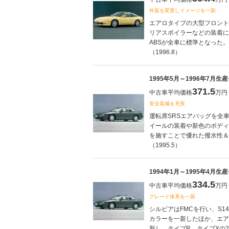
外装を変更しイメージを一新
エアロタイプの大型フロント
リアスポイラーなどの装着に
ABSが全車に標準となった
（1996.8）
1995年5月～1996年7月生
371.5
中古車平均価格
万円
安全装備を充実
運転席SRSエアバッグを全
イールの装着や新色のボディ
を施すことで優れた撥水性＆
（1995.5）
1994年1月～1995年4月生
334.5
中古車平均価格
万円
グレード体系を一新
シルビアはFMCを行い、S1
カラーを一新したほか、エア
新し、タイプR、タイプXの2