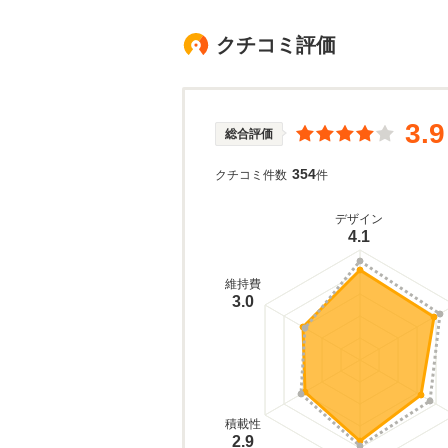
クチコミ評価
3.9
総合評価
354
クチコミ件数
件
デザイン
4.1
維持費
3.0
積載性
2.9