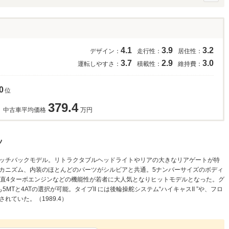
4.1
3.9
3.2
デザイン：
走行性：
居住性：
3.7
2.9
3.0
運転しやすさ：
積載性：
維持費：
0
位
379.4
中古車平均価格
万円
ツ
アのハッチバックモデル。リトラクタブルヘッドライトやリアの大きなリアゲートが特
カニズム、内装のほとんどのパーツがシルビアと共通。5ナンバーサイズのボディ
8Lの直4ターボエンジンなどの機能性が若者に大人気となりヒットモデルとなった。グ
5MTと4ATの選択が可能。タイプII には後輪操舵システム“ハイキャスII ”や、フロ
ていた。（1989.4）