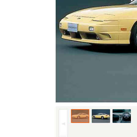
96年(H08)8月、MC時のフロント。仕様はグ