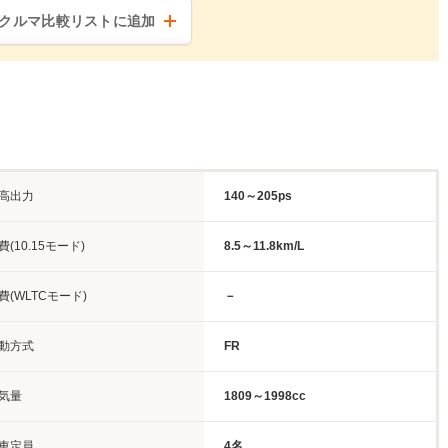
クルマ比較リストに追加
高出力
140～205ps
費(10.15モード)
8.5～11.8km/L
費(WLTCモード)
－
動方式
FR
気量
1809～1998cc
車定員
4名