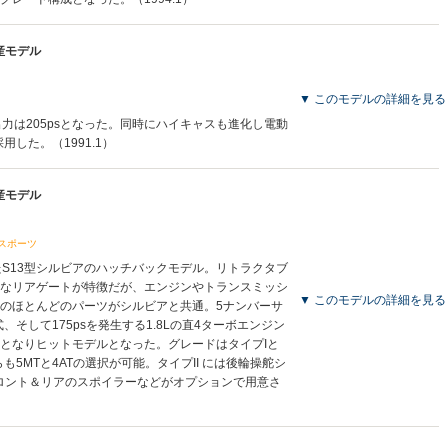
生産モデル
▼ このモデルの詳細を見る
力は205psとなった。同時にハイキャスも進化し電動
した。（1991.1）
生産モデル
スポーツ
れたS13型シルビアのハッチバックモデル。リトラクタブ
なリアゲートが特徴だが、エンジンやトランスミッシ
▼ このモデルの詳細を見る
のほとんどのパーツがシルビアと共通。5ナンバーサ
、そして175psを発生する1.8Lの直4ターボエンジン
となりヒットモデルとなった。グレードはタイプIと
らも5MTと4ATの選択が可能。タイプII には後輪操舵シ
、フロント＆リアのスポイラーなどがオプションで用意さ