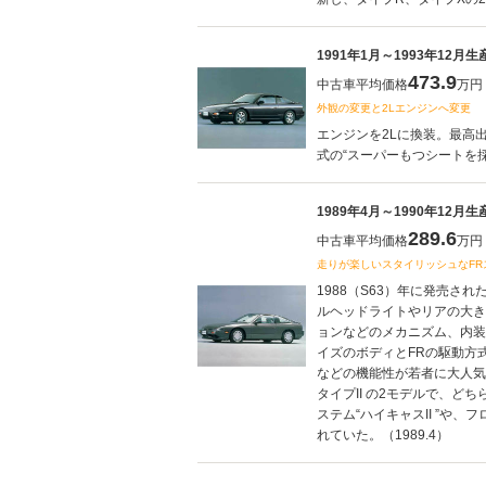
1991年1月～1993年12月
473.9
中古車平均価格
万円
外観の変更と2Lエンジンへ変更
エンジンを2Lに換装。最高出
式の“スーパーもつシートを採用
1989年4月～1990年12月
289.6
中古車平均価格
万円
走りが楽しいスタイリッシュなFR
1988（S63）年に発売さ
ルヘッドライトやリアの大き
ョンなどのメカニズム、内装
イズのボディとFRの駆動方式
などの機能性が若者に大人気
タイプII の2モデルで、どち
ステム“ハイキャスII ”や
れていた。（1989.4）