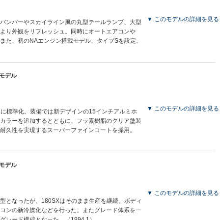
▼ このモデルの詳細を見る
バンパーやスカイライン風の丸型テールランプ、大型
より外観をリフレッシュ。同時にオートエアコンや
。また、初のNAエンジン搭載モデル、タイプSを設定。
産モデル
▼ このモデルの詳細を見る
車に標準化。装備では新デザインの15インチアルミホ
カラーを追加するとともに、フッ素樹脂のクリア塗装
耐久性を実現するスーパーファインコートを採用。
産モデル
▼ このモデルの詳細を見る
4型となったが、180SXはそのまま生産を継続。ボディ
コンの新冷媒化などを行った。またグレード体系を一
グレード構成となった。（1994.1）