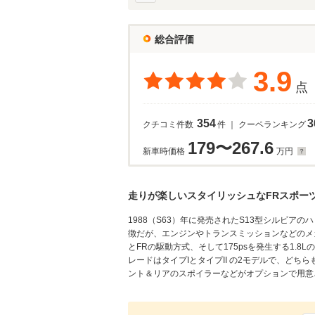
総合評価
3.9
点
354
3
クチコミ件数
件 ｜ クーペランキング
179〜267.6
新車時価格
万円
走りが楽しいスタイリッシュなFRスポー
1988（S63）年に発売されたS13型シルビ
徴だが、エンジンやトランスミッションなどのメ
とFRの駆動方式、そして175psを発生する1.
レードはタイプIとタイプII の2モデルで、どちらも
ント＆リアのスポイラーなどがオプションで用意され