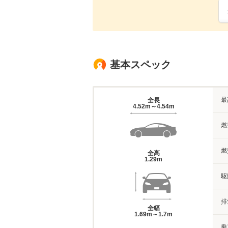
基本スペック
最
全長
4.52m～4.54m
燃
燃
全高
1.29m
駆
排
全幅
1.69m～1.7m
乗