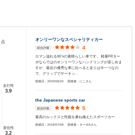
オンリーワンなスペシャリティカー
点
4
総合評価
ロマン溢れる90’sの素晴らしい車です。 軽量FRター
ボならではのオンリーワンなハンドリングが楽しめま
すが、最近の優秀な車に比べると走りは今一つなの
で、グリップでサーキッ…
投稿日：
2025/06/20
投稿者：
にこさん
走行性
3.9
the Japanese sports car
5
総合評価
最高のルックスと性能を兼ね備えたスポーツカー
投稿日：
2018/07/08
投稿者：
ターボAさん
居住性
3.2