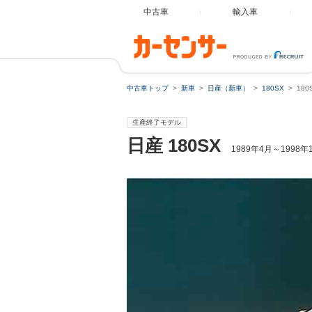
中古車
輸入車
中古車トップ
新車
日産（新車）
180SX
180
生産終了モデル
日産
180SX
1989年4月～1998