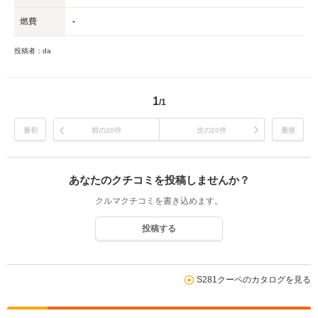
燃費
-
投稿者：da
1
/1
最初
前の20件
次の20件
最後
あなたのクチコミを投稿しませんか？
クルマクチコミを書き込めます。
投稿する
S281クーペのカタログを見る