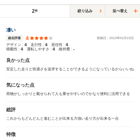
2
絞り込み
並べ替え
件
凄い
4
総合評価
投稿日：
2013
年
02
月
15
日
4
4
4
デザイン :
走行性 :
居住性 :
4
4
-
積載性 :
運転しやすさ :
維持費 :
良かった点
安定した走りと快適さを追求することができるようになっているからいいね
気になった点
荷物がしっかりと載せられて人も乗せやすいのでかなり便利に活用できる
総評
これからもどんどんと進むことが出来る力強い走り方が出来る一台
特徴