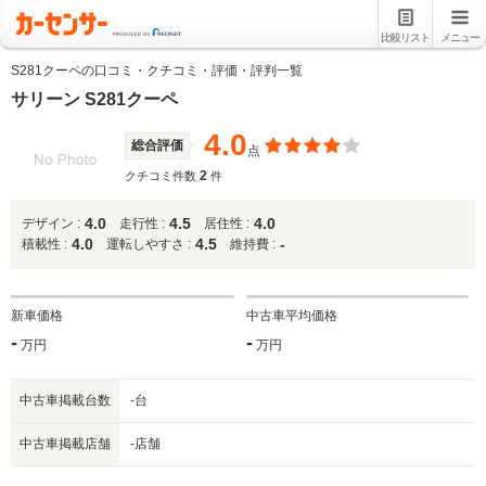
比較リスト
メニュー
S281クーペの口コミ・クチコミ・評価・評判一覧
サリーン S281クーペ
4.0
総合評価
点
2
クチコミ件数
件
4.0
4.5
4.0
デザイン :
走行性 :
居住性 :
4.0
4.5
-
積載性 :
運転しやすさ :
維持費 :
新車価格
中古車平均価格
-
-
万円
万円
中古車掲載台数
-台
中古車掲載店舗
-店舗