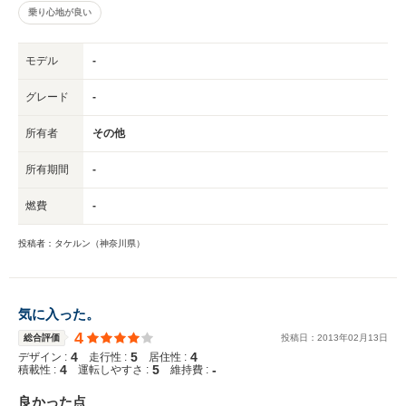
乗り心地が良い
モデル
-
グレード
-
所有者
その他
所有期間
-
燃費
-
投稿者：タケルン（神奈川県）
気に入った。
4
総合評価
投稿日：
2013
年
02
月
13
日
4
5
4
デザイン :
走行性 :
居住性 :
4
5
-
積載性 :
運転しやすさ :
維持費 :
良かった点