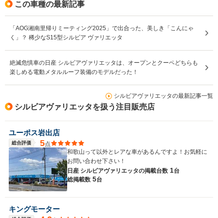
この車種の最新記事
「AOG湘南里帰りミーティング2025」で出合った、美しき「こんにゃ
く」？ 稀少なS15型シルビア ヴァリエッタ
絶滅危惧車の日産 シルビアヴァリエッタは、オープンとクーペどちらも
楽しめる電動メタルルーフ装備のモデルだった！
シルビアヴァリエッタの最新記事一覧
シルビアヴァリエッタを扱う注目販売店
ユーポス岩出店
5
総合評価
点
和歌山って以外とレアな車があるんですよ！お気軽に
お問い合わせ下さい！
1
日産 シルビアヴァリエッタの
掲載台数
台
5
総掲載数
台
キングモーター