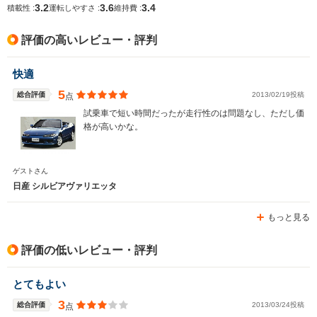
3.2
3.6
3.4
積載性 :
運転しやすさ :
維持費 :
排気量
1809cc
2960cc
1487～15
評価の高いレビュー・評判
駆動方式
FR
FR
FF
快適
5
総合評価
2013/02/19投稿
点
試乗車で短い時間だったが走行性のは問題なし、ただし価
格が高いかな。
ゲストさん
日産 シルビアヴァリエッタ
もっと見る
評価の低いレビュー・評判
とてもよい
3
総合評価
2013/03/24投稿
点