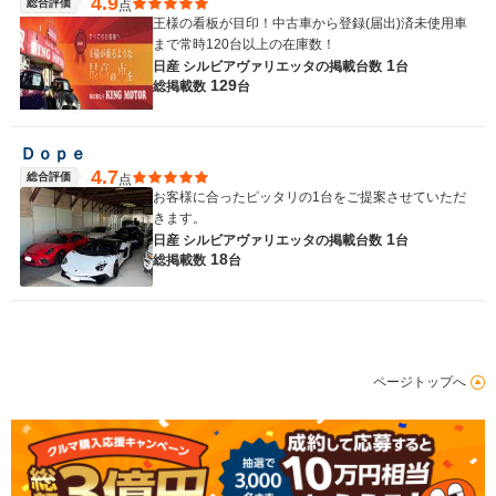
4.9
総合評価
点
王様の看板が目印！中古車から登録(届出)済未使用車
まで常時120台以上の在庫数！
1
日産 シルビアヴァリエッタの
掲載台数
台
129
総掲載数
台
Ｄｏｐｅ
4.7
総合評価
点
お客様に合ったピッタリの1台をご提案させていただ
きます。
1
日産 シルビアヴァリエッタの
掲載台数
台
18
総掲載数
台
ページトップへ