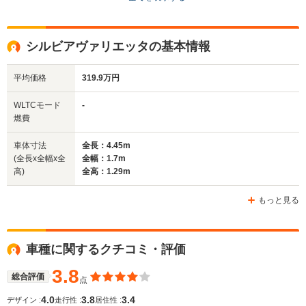
ドア数
2ドア
2ドア
3ドア
全高
全高
全
シルビアヴァリエッタの基本情報
1.29m
1.26m
1.
平均価格
319.9万円
全幅
全幅
全
WLTCモード
-
サイズ
1.69m
1.79m
1.
燃費
全長
全長
(全長x全幅x全高)
4.47m
4.31m
4.
車体寸法
全長：4.45m
(全長x全幅x全
全幅：1.7m
高)
全高：1.29m
ホイールベース
ホイールベース
ホイー
-m
-m
もっと見る
車種に関するクチコミ・評価
WLTCモード
-
-
-
燃費
3.8
総合評価
点
4.0
3.8
3.4
デザイン :
走行性 :
居住性 :