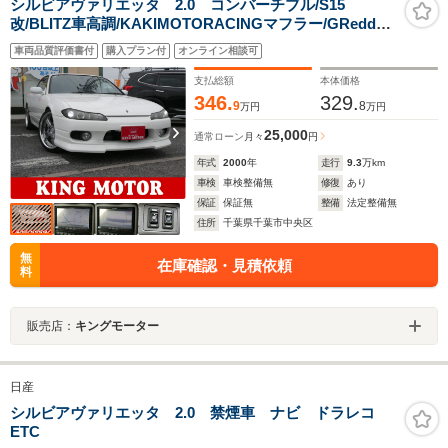
シルビアヴァリエッタ 2.0 コンバーチブル/S15
改/BLITZ車高調/KAKIMOTORACINGマフラー/GReddy
フロントスカート/Lowenhart19インチアルミホイール/メ
車両品質評価書付
購入プラン付
オンライン相談可
モリーナビ/バックカメラ/フルセグ/ETC/キーレス
支払総額
本体価格
346.
329.
9
8
万円
万円
25,000
通常ローン
月々
円
年式
2000
年
走行
9.3
万km
車検
車検整備無
修復
あり
保証
保証無
整備
法定整備無
住所
千葉県千葉市中央区
無
在庫確認・見積依頼
料
販売店：
キングモーター
日産
シルビアヴァリエッタ 2.0 禁煙車 ナビ ドラレコ
ETC