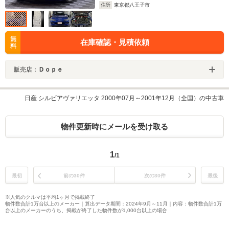
住所
東京都八王子市
無
在庫確認・見積依頼
料
販売店：
Ｄｏｐｅ
日産 シルビアヴァリエッタ 2000年07月～2001年12月（全国）の中古車
物件更新時にメールを受け取る
1
/1
最初
前の30件
次の30件
最後
※人気のクルマは平均1ヶ月で掲載終了
物件数合計1万台以上のメーカー｜算出データ期間：2024年9月～11月｜内容：物件数合計1万
台以上のメーカーのうち、掲載が終了した物件数が1,000台以上の場合