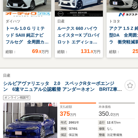
ダイハツ
日産
トヨタ
トール 1.0 G リミテ
ルークス 660 ハイウ
アクア 1.5 Z 
ッド SAIII 純正ナビ
ェイスターX プロパイ
型DA 全周囲
フルセグ 全周囲カメ
ロット エディション
ラ 衝突軽減
ラ 両側電動ドア シ
日産純正ナビゲーショ
ーダークル
69
131
2
総額：
.9
万円
総額：
.9
万円
総額：
ートヒーター 衝突軽
ン フルセグTV ア
ETC ドラ
減ブレーキ ETC ク
ラウンドビューモニタ
Bluetooth
ルーズコントロール
ー ドライブレコーダ
ドスポットモ
日産
社外14AW
ー ETC 両側電動ス
ヘッドアップ
ライドドア ETC
レイ LED
シルビアヴァリエッタ 2.0 スペックRターボエンジ
ン 6速マニュアル公認載替 アンダーネオン BRITZ車高
100V電源
調
オンライン相談可
支払総額
本体価格
375
350.
0
万円
万円
年式
2001
年
走行
12.0
万km
車検
'27/01
修復
なし
保証
保証無
整備
法定整備無