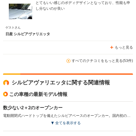
とてもいい感じのボディデザインとなっており、性能も申
し分ないのが良い
ゲストさん
日産 シルビアヴァリエッタ
もっと見る
すべてのクチコミをもっと見る(53件)
シルビアヴァリエッタに関する関連情報
この車種の最新モデル情報
数少ない2＋2のオープンカー
電動開閉式ハードトップを備えたシルビアベースのオープンカー。国内初のフルオープンタイプ電動メタルルーフ“ヴァリアブルメタルルーフ”は、手元のスイッチ操作により約20秒で開閉が可能。オープン時にはルーフが完全にトランクルームに収納され、美しいオープンスタイルを手軽に楽しめる。エンジンは縦置き2Lの直4と5MT／4ATの組み合わせ。リアシートも用意されるが乗車定員は2+2、あくまで補助的なスペースだ。見る角度や光の加減で微妙に光沢が変わるというモルフォトーンクロスのスポーツシート、本革巻きステアリング＆シフトノブ、強化ヒーターなど専用装備や追加装備も充実。（2000.7）
全てを表示する