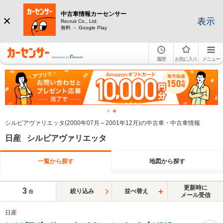
中古車情報カーセンサー
表示
Recruit Co., Ltd.
無料 － Google Play
履歴
お気に入り
メニュー
シルビアヴァリエッタ(2000年07月～2001年12月)の中古車・中古車情報
日産 シルビアヴァリエッタ
一覧から探す
地図から探す
更新時に
3
絞り込み
並べ替え
台
メール受信
日産