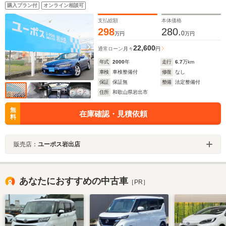
購入プラン付
オンライン相談可
支払総額
本体価格
298
280.
0
万円
万円
22,600
通常ローン
月々
円
年式
2000
年
走行
6.7
万km
車検
車検整備付
修復
なし
保証
保証無
整備
法定整備付
住所
和歌山県岩出市
無
在庫確認・見積依頼
料
販売店：
ユーポス岩出店
あなたにおすすめの中古車
［PR］