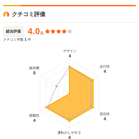
クチコミ評価
4.0
総合評価
点
1
クチコミ件数
件
デザイン
4
走行性
維持費
4
0
居住性
積載性
4
4
運転のしやすさ
4