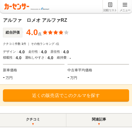
比較リスト
メニュー
アルファ ロメオ アルファRZ
4.0
総合評価
点
クチコミ件数
1
件 ｜ その他ランキング
-
位
4.0
4.0
4.0
デザイン :
走行性 :
居住性 :
4.0
4.0
-
積載性 :
運転しやすさ :
維持費 :
新車価格
中古車平均価格
-
-
万円
万円
近くの販売店でこのクルマを探す
クチコミ
関連記事