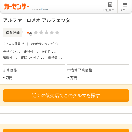
比較リスト
メニュー
アルファ ロメオ アルフェッタ
-
総合評価
点
クチコミ件数
-
件 ｜ その他ランキング
-
位
-
-
-
デザイン :
走行性 :
居住性 :
-
-
-
積載性 :
運転しやすさ :
維持費 :
新車価格
中古車平均価格
-
-
万円
万円
近くの販売店でこのクルマを探す