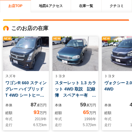
お店TOP
地図&アクセス
在庫一覧
クチコミ
このお店の在庫
NEW
NEW
NEW
スズキ
トヨタ
トヨタ
ワゴンR 660 スティン
スターレット 1.3 カラ
ヴォクシー 2.0
グレー ハイブリッド
ット 4WD 取説 記録
4WD
T 4WD シートヒータ
簿 スペアキー有 5
ー LEDヘッドライト
速マニュアル ETC
87
59
本体
.0
万円
本体
.0
万円
本体
HUD プッシュスタ
4WDスペアタイヤ
93
65
総額
万円
総額
万円
総額
ート
走行52960キロ
年式
2019
年
年式
1998
年
年式
走行
6.5
万km
走行
5.3
万km
走行
1