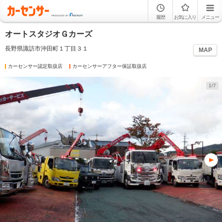
履歴
お気に入り
メニュー
オートスタジオＧカーズ
長野県諏訪市沖田町１丁目３１
MAP
カーセンサー認定取扱店
カーセンサーアフター保証取扱店
1/7