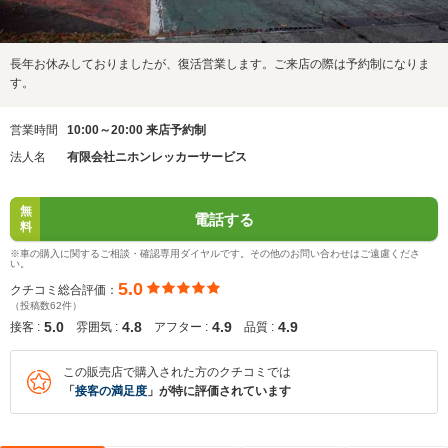
長年お休みしておりましたが、復活営業します。ご来店の際は予約制になりま
す。
営業時間
10:00～20:00 来店予約制
法人名
有限会社ニホンレッカーサービス
無
電話する
料
※車の購入に関するご相談・確認専用ダイヤルです。その他のお問い合わせはご遠慮くださ
い。
5.0
クチコミ総合評価：
（投稿数62件）
5.0
4.8
4.9
4.9
接客 :
雰囲気 :
アフター :
品質 :
この販売店で購入された方のクチコミでは
「
接客の満足度
」が特に評価されています