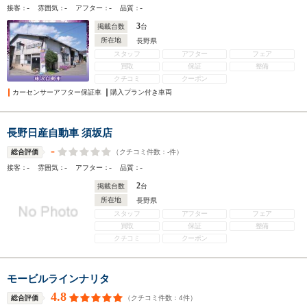
-
-
-
-
接客：
雰囲気：
アフター：
品質：
3
掲載台数
台
所在地
長野県
スタッフ
アフター
フェア
買取
保証
整備
クチコミ
クーポン
カーセンサーアフター保証車
購入プラン付き車両
長野日産自動車 須坂店
-
（クチコミ件数：
-
件）
総合評価
-
-
-
-
接客：
雰囲気：
アフター：
品質：
2
掲載台数
台
所在地
長野県
スタッフ
アフター
フェア
買取
保証
整備
クチコミ
クーポン
モービルラインナリタ
4.8
（クチコミ件数：
4
件）
総合評価