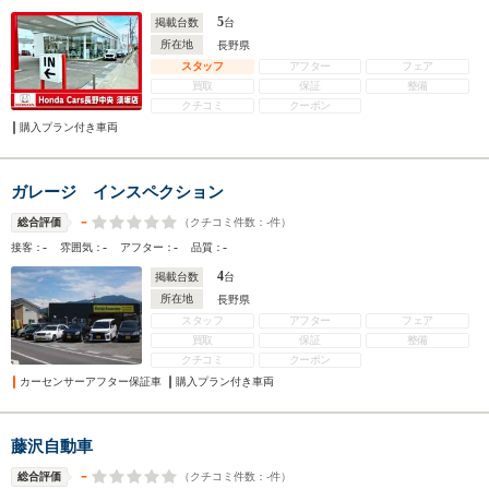
5
掲載台数
台
所在地
長野県
スタッフ
アフター
フェア
買取
保証
整備
クチコミ
クーポン
購入プラン付き車両
ガレージ インスペクション
-
（クチコミ件数：
-
件）
総合評価
-
-
-
-
接客：
雰囲気：
アフター：
品質：
4
掲載台数
台
所在地
長野県
スタッフ
アフター
フェア
買取
保証
整備
クチコミ
クーポン
カーセンサーアフター保証車
購入プラン付き車両
藤沢自動車
-
（クチコミ件数：
-
件）
総合評価