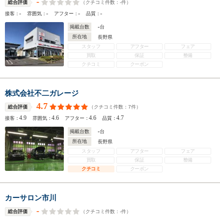
-
（クチコミ件数：
-
件）
総合評価
-
-
-
-
接客：
雰囲気：
アフター：
品質：
-
掲載台数
台
所在地
長野県
スタッフ
アフター
フェア
買取
保証
整備
クチコミ
クーポン
株式会社不二ガレージ
4.7
（クチコミ件数：
7
件）
総合評価
4.9
4.6
4.6
4.7
接客：
雰囲気：
アフター：
品質：
-
掲載台数
台
所在地
長野県
スタッフ
アフター
フェア
買取
保証
整備
クチコミ
クーポン
カーサロン市川
-
（クチコミ件数：
-
件）
総合評価