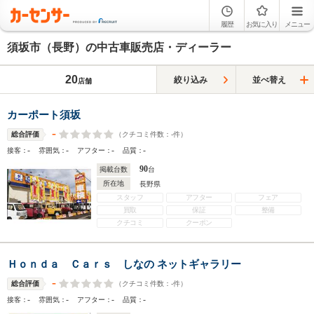
履歴
お気に入り
メニュー
須坂市（長野）の中古車販売店・ディーラー
20
絞り込み
並べ替え
店舗
カーポート須坂
-
（クチコミ件数：
-
件）
総合評価
-
-
-
-
接客：
雰囲気：
アフター：
品質：
90
掲載台数
台
所在地
長野県
スタッフ
アフター
フェア
買取
保証
整備
クチコミ
クーポン
Ｈｏｎｄａ Ｃａｒｓ しなの ネットギャラリー
-
（クチコミ件数：
-
件）
総合評価
-
-
-
-
接客：
雰囲気：
アフター：
品質：