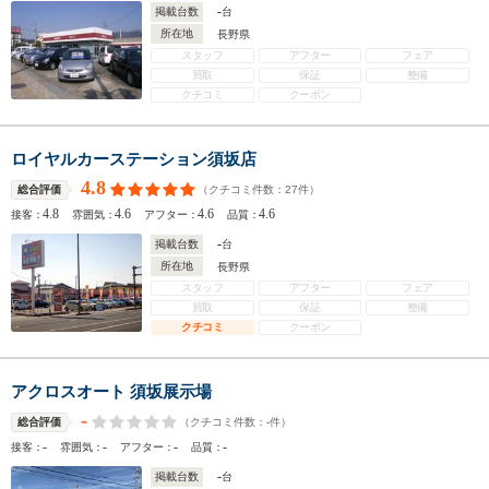
-
掲載台数
台
所在地
長野県
スタッフ
アフター
フェア
買取
保証
整備
クチコミ
クーポン
ロイヤルカーステーション須坂店
4.8
（クチコミ件数：
27
件）
総合評価
4.8
4.6
4.6
4.6
接客：
雰囲気：
アフター：
品質：
-
掲載台数
台
所在地
長野県
スタッフ
アフター
フェア
買取
保証
整備
クチコミ
クーポン
アクロスオート 須坂展示場
-
（クチコミ件数：
-
件）
総合評価
-
-
-
-
接客：
雰囲気：
アフター：
品質：
-
掲載台数
台