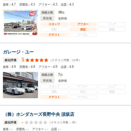
4.7
4.5
4.3
4.3
接客：
雰囲気：
アフター：
品質：
10
掲載台数
台
所在地
長野県
スタッフ
アフター
フェア
買取
保証
整備
クチコミ
クーポン
ガレージ・ユー
5
（クチコミ件数：
11
件）
総合評価
4.9
4.8
4.9
4.8
接客：
雰囲気：
アフター：
品質：
7
掲載台数
台
所在地
長野県
スタッフ
アフター
フェア
買取
保証
整備
クチコミ
クーポン
（株）ホンダカーズ長野中央 須坂店
-
（クチコミ件数：
-
件）
総合評価
-
-
-
-
接客：
雰囲気：
アフター：
品質：