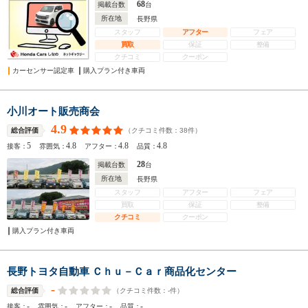
68
掲載台数
台
所在地
長野県
スタッフ
アフター
フェア
買取
保証
整備
クチコミ
クーポン
カーセンサー認定車
購入プラン付き車両
小川オート販売商会
4.9
（クチコミ件数：
38
件）
総合評価
5
4.8
4.8
4.8
接客：
雰囲気：
アフター：
品質：
28
掲載台数
台
所在地
長野県
スタッフ
アフター
フェア
買取
保証
整備
クチコミ
クーポン
購入プラン付き車両
長野トヨタ自動車 Ｃｈｕ－Ｃａｒ商品化センター
-
（クチコミ件数：
-
件）
総合評価
-
-
-
-
接客：
雰囲気：
アフター：
品質：