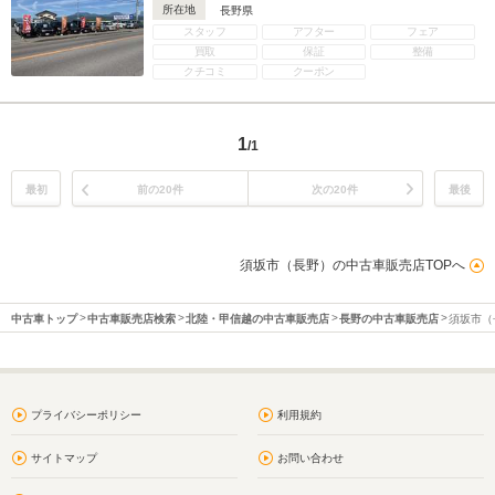
所在地
長野県
スタッフ
アフター
フェア
買取
保証
整備
クチコミ
クーポン
1
/1
最初
前の20件
次の20件
最後
須坂市（長野）の中古車販売店TOPへ
中古車トップ
中古車販売店検索
北陸・甲信越の中古車販売店
長野の中古車販売店
須坂市（
プライバシーポリシー
利用規約
サイトマップ
お問い合わせ