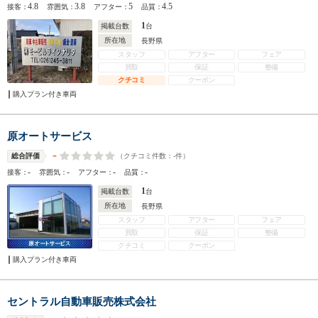
4.8
3.8
5
4.5
接客：
雰囲気：
アフター：
品質：
1
掲載台数
台
所在地
長野県
スタッフ
アフター
フェア
買取
保証
整備
クチコミ
クーポン
購入プラン付き車両
原オートサービス
-
（クチコミ件数：
-
件）
総合評価
-
-
-
-
接客：
雰囲気：
アフター：
品質：
1
掲載台数
台
所在地
長野県
スタッフ
アフター
フェア
買取
保証
整備
クチコミ
クーポン
購入プラン付き車両
セントラル自動車販売株式会社