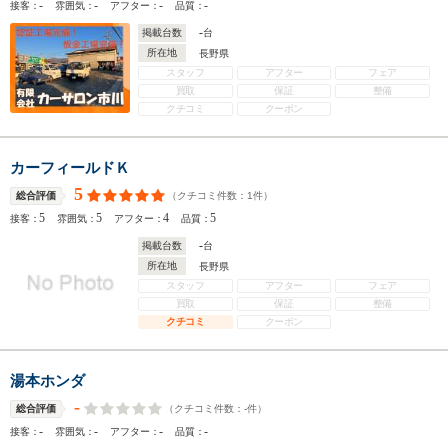
-
-
-
-
接客：
雰囲気：
アフター：
品質：
-
掲載台数
台
所在地
長野県
スタッフ
アフター
フェア
買取
保証
整備
クチコミ
クーポン
カーフィールドＫ
5
（クチコミ件数：
1
件）
総合評価
5
5
4
5
接客：
雰囲気：
アフター：
品質：
-
掲載台数
台
所在地
長野県
スタッフ
アフター
フェア
買取
保証
整備
クチコミ
クーポン
湯本ホンダ
-
（クチコミ件数：
-
件）
総合評価
-
-
-
-
接客：
雰囲気：
アフター：
品質：