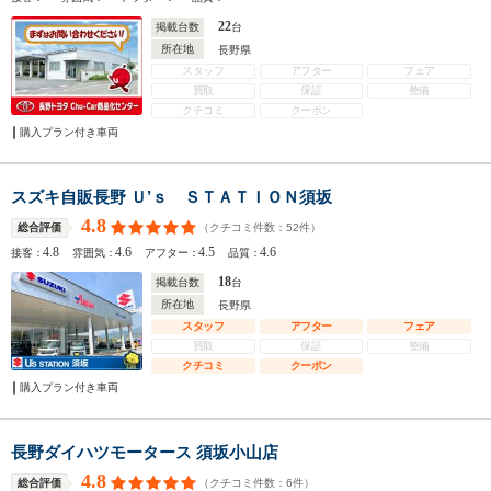
22
掲載台数
台
所在地
長野県
スタッフ
アフター
フェア
買取
保証
整備
クチコミ
クーポン
購入プラン付き車両
スズキ自販長野 Ｕ’ｓ ＳＴＡＴＩＯＮ須坂
4.8
（クチコミ件数：
52
件）
総合評価
4.8
4.6
4.5
4.6
接客：
雰囲気：
アフター：
品質：
18
掲載台数
台
所在地
長野県
スタッフ
アフター
フェア
買取
保証
整備
クチコミ
クーポン
購入プラン付き車両
長野ダイハツモータース 須坂小山店
4.8
（クチコミ件数：
6
件）
総合評価