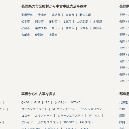
長野県の市区町村から中古車販売店を探す
長野
安曇野市
千曲市
諏訪郡
東御市
北佐久郡
長野ト
松本市
岡谷市
茅野市
塩尻市
上伊那郡
木曽郡
長野ト
小諸市
南佐久郡
飯山市
佐久市
長野市
諏訪市
長野ト
大町市
伊那市
上田市
長野ト
長野ト
長野ト
長野ト
長野ト
長野ト
長野ト
長野ト
車種から中古車を探す
都道
ル
QX60
GLB
B5
タイタン
V70XC
北海道
ゲン
ウラカンステラート
M8グランクーペ
アベンシスワゴン
茨城
コロナ
ルキノクーペ
ミラージュアスティ
デ・ビル
新潟
メオ
ブレイド
カプリスワゴン
308GTB
AZ-ワゴン
静岡
ジムニー1000
レヴエルト
アバロン
S-MX
奈良