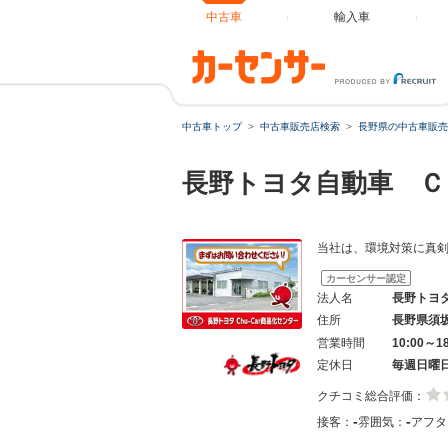
中古車
輸入車
中古車トップ
中古車販売店検索
長野県の中古車販売
長野トヨタ自動車 Ｃ
当社は、環境対策に真
カーセンサー認定
法人名
長野トヨ
住所
長野県須
営業時間
10:00～1
定休日
毎週日曜
クチコミ総合評価：
-
-
接客：
雰囲気：
アフタ