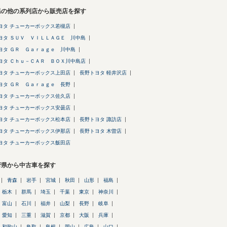
県の他の系列店から販売店を探す
ヨタ チューカーボックス若槻店
ヨタ ＳＵＶ ＶＩＬＬＡＧＥ 川中島
ヨタ ＧＲ Ｇａｒａｇｅ 川中島
ヨタ Ｃｈｕ－ＣＡＲ ＢＯＸ川中島店
ヨタ チューカーボックス上田店
長野トヨタ 軽井沢店
ヨタ ＧＲ Ｇａｒａｇｅ 長野
ヨタ チューカーボックス佐久店
ヨタ チューカーボックス安曇店
ヨタ チューカーボックス松本店
長野トヨタ 諏訪店
ヨタ チューカーボックス伊那店
長野トヨタ 木曽店
ヨタ チューカーボックス飯田店
府県から中古車を探す
青森
岩手
宮城
秋田
山形
福島
栃木
群馬
埼玉
千葉
東京
神奈川
富山
石川
福井
山梨
長野
岐阜
愛知
三重
滋賀
京都
大阪
兵庫
和歌山
鳥取
島根
岡山
広島
山口