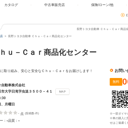
カタログ
中古車販売店
保険/ローン/他
長野トヨタ自動車 Ｃｈｕ－Ｃａｒ商品化
店
長野トヨタ自動車 Ｃｈｕ－Ｃａｒ商品化センター
ｈｕ－Ｃａｒ商品化センター
お問い
剣に取り組み、安心と安全なＣｈｕ－Ｃａｒをお届けします！
0
無料
タ自動車株式会社
坂市大字日滝字虫送３５００－４１
MAP
8:30
日、月曜日
-
点
(投稿数-件)
※一部ダイヤ
※車の購入に
-
-
ー：
品質：
せはご遠慮く