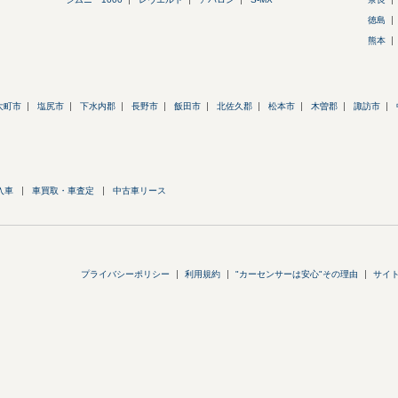
徳島
熊本
大町市
塩尻市
下水内郡
長野市
飯田市
北佐久郡
松本市
木曽郡
諏訪市
入車
車買取・車査定
中古車リース
プライバシーポリシー
利用規約
"カーセンサーは安心"その理由
サイ