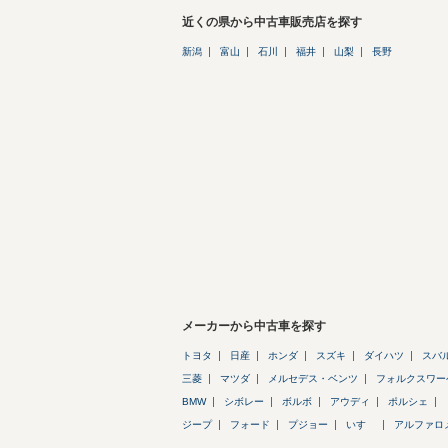
近くの県から中古車販売店を探す
新潟
富山
石川
福井
山梨
長野
メーカーから中古車を探す
トヨタ
日産
ホンダ
スズキ
ダイハツ
スバ
三菱
マツダ
メルセデス・ベンツ
フォルクスワー
BMW
シボレー
ボルボ
アウディ
ポルシェ
ジープ
フォード
プジョー
いすゞ
アルファロ