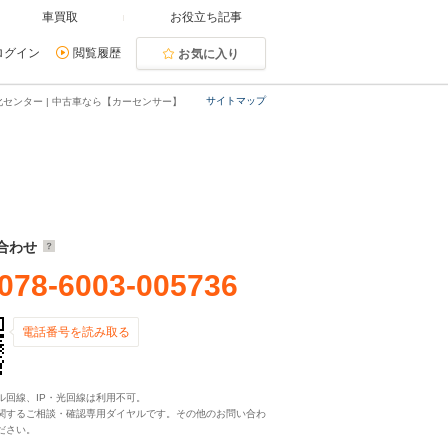
車買取
お役立ち記事
ログイン
閲覧履歴
お気に入り
サイトマップ
センター | 中古車なら【カーセンサー】
合わせ
078-6003-005736
電話番号を読み取る
ル回線、IP・光回線は利用不可。
関するご相談・確認専用ダイヤルです。その他のお問い合わ
ださい。