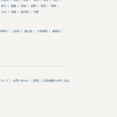
香川
愛媛
高知
福岡
佐賀
長崎
大分
宮崎
鹿児島
沖縄
中野市
上田市
飯山市
下伊那郡
東御市
トマップ
お問い合わせ・ご要望
広告掲載のお申し込み