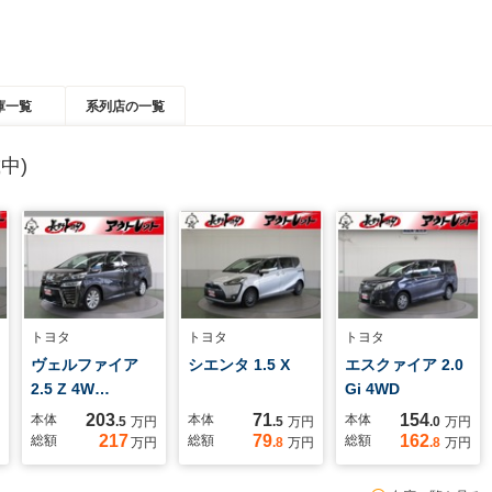
庫一覧
系列店の一覧
中)
トヨタ
トヨタ
トヨタ
ヴェルファイア
シエンタ 1.5 X
エスクァイア 2.0
2.5 Z 4W…
Gi 4WD
203
71
154
本体
本体
本体
.5
万円
.5
万円
.0
万円
217
79
162
総額
総額
総額
万円
.8
万円
.8
万円