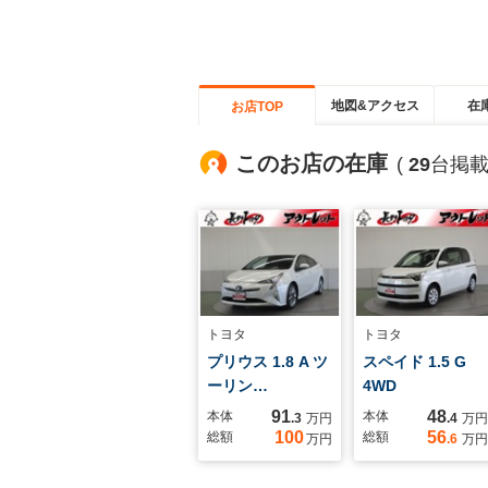
地図&アクセス
在
お店TOP
このお店の在庫
(
29
台掲載
トヨタ
トヨタ
プリウス 1.8 A ツ
スペイド 1.5 G
ーリン…
4WD
91
48
本体
本体
.3
万円
.4
万円
100
56
総額
総額
万円
.6
万円