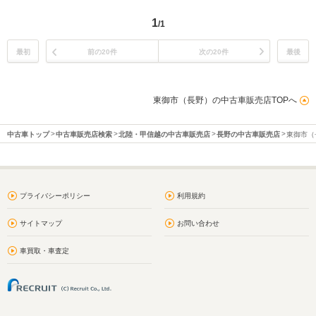
1
/1
最初
前の20件
次の20件
最後
東御市（長野）の中古車販売店TOPへ
中古車トップ
中古車販売店検索
北陸・甲信越の中古車販売店
長野の中古車販売店
東御市（
プライバシーポリシー
利用規約
サイトマップ
お問い合わせ
車買取・車査定