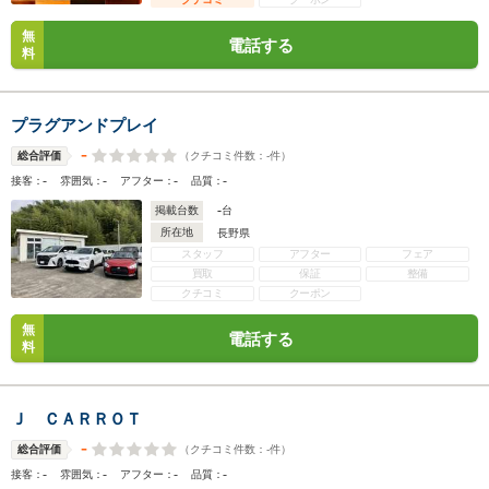
無
電話する
料
プラグアンドプレイ
-
（クチコミ件数：
-
件）
総合評価
-
-
-
-
接客：
雰囲気：
アフター：
品質：
-
掲載台数
台
所在地
長野県
スタッフ
アフター
フェア
買取
保証
整備
クチコミ
クーポン
無
電話する
料
Ｊ ＣＡＲＲＯＴ
-
（クチコミ件数：
-
件）
総合評価
-
-
-
-
接客：
雰囲気：
アフター：
品質：