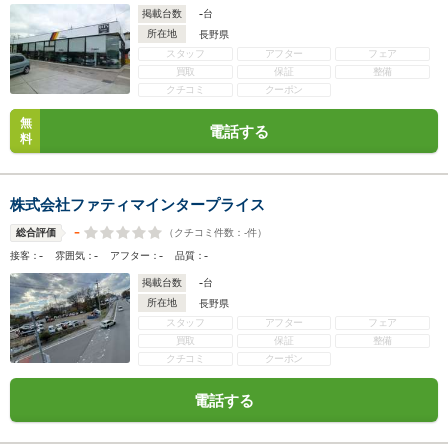
-
掲載台数
台
所在地
長野県
スタッフ
アフター
フェア
買取
保証
整備
クチコミ
クーポン
無
電話する
料
株式会社ファティマインタープライス
-
（クチコミ件数：
-
件）
総合評価
-
-
-
-
接客：
雰囲気：
アフター：
品質：
-
掲載台数
台
所在地
長野県
スタッフ
アフター
フェア
買取
保証
整備
クチコミ
クーポン
電話する