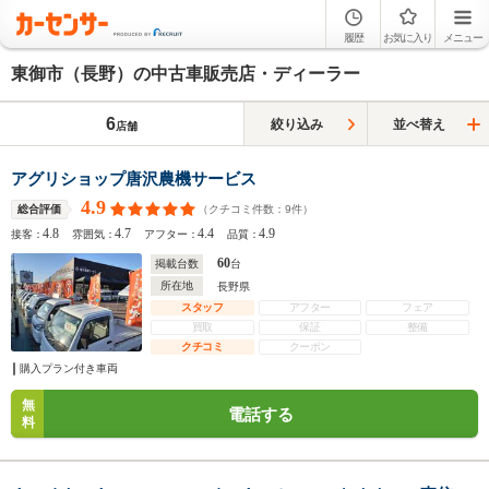
履歴
お気に入り
メニュー
東御市（長野）の中古車販売店・ディーラー
6
絞り込み
並べ替え
店舗
アグリショップ唐沢農機サービス
4.9
（クチコミ件数：
9
件）
総合評価
4.8
4.7
4.4
4.9
接客：
雰囲気：
アフター：
品質：
60
掲載台数
台
所在地
長野県
スタッフ
アフター
フェア
買取
保証
整備
クチコミ
クーポン
購入プラン付き車両
無
電話する
料