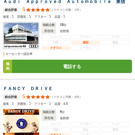
Ａｕｄｉ Ａｐｐｒｏｖｅｄ Ａｕｔｏｍｏｂｉｌｅ 東信
5
（クチコミ件数：
1
件）
総合評価
5
5
5
5
接客：
雰囲気：
アフター：
品質：
18
掲載台数
台
所在地
長野県
スタッフ
アフター
フェア
買取
保証
整備
クチコミ
クーポン
カーセンサー認定車
無
電話する
料
ＦＡＮＣＹ ＤＲＩＶＥ
5
（クチコミ件数：
4
件）
総合評価
5
5
5
4.8
接客：
雰囲気：
アフター：
品質：
9
掲載台数
台
所在地
長野県
スタッフ
アフター
フェア
買取
保証
整備
クチコミ
クーポン