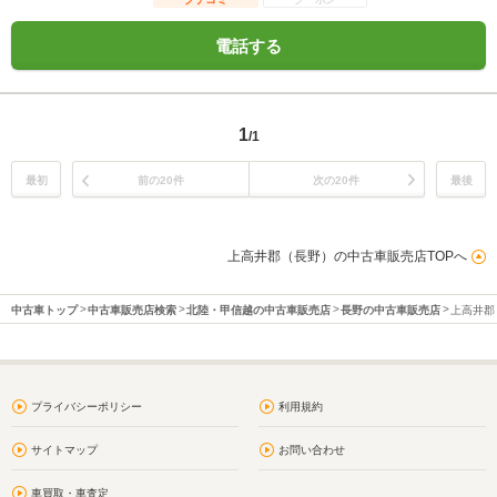
電話する
1
/1
最初
前の20件
次の20件
最後
上高井郡（長野）の中古車販売店TOPへ
中古車トップ
中古車販売店検索
北陸・甲信越の中古車販売店
長野の中古車販売店
上高井郡
プライバシーポリシー
利用規約
サイトマップ
お問い合わせ
車買取・車査定