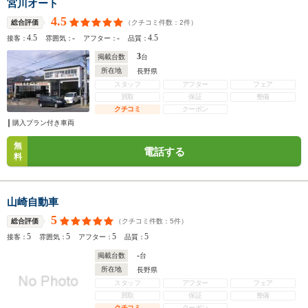
宮川オート
4.5
（クチコミ件数：
2
件）
総合評価
4.5
-
-
4.5
接客：
雰囲気：
アフター：
品質：
3
掲載台数
台
所在地
長野県
スタッフ
アフター
フェア
買取
保証
整備
クチコミ
クーポン
購入プラン付き車両
無
電話する
料
山崎自動車
5
（クチコミ件数：
5
件）
総合評価
5
5
5
5
接客：
雰囲気：
アフター：
品質：
-
掲載台数
台
所在地
長野県
スタッフ
アフター
フェア
買取
保証
整備
クチコミ
クーポン