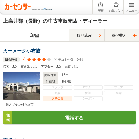
履歴
お気に入り
メニュー
上高井郡（長野）の中古車販売店・ディーラー
3
絞り込み
並べ替え
店舗
カーメーク小布施
4
（クチコミ件数：
2
件）
総合評価
3.5
3.5
3.5
4.5
接客：
雰囲気：
アフター：
品質：
13
掲載台数
台
所在地
長野県
スタッフ
アフター
フェア
買取
保証
整備
クチコミ
クーポン
購入プラン付き車両
無
電話する
料