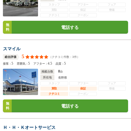
スタッフ
アフター
フェア
買取
保証
整備
クチコミ
クーポン
無
電話する
料
スマイル
5
（クチコミ件数：
3
件）
総合評価
5
5
4.5
5
接客：
雰囲気：
アフター：
品質：
8
掲載台数
台
所在地
長野県
スタッフ
アフター
フェア
買取
保証
整備
クチコミ
クーポン
無
電話する
料
Ｈ・Ｈ・Ｋオートサービス