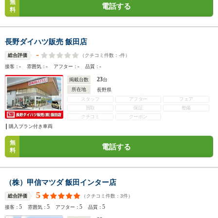
無
電話する
料
長野ダイハツ販売 飯田店
-
（クチコミ件数：
-
件）
総合評価
-
-
-
-
接客：
雰囲気：
アフター：
品質：
23
掲載台数
台
所在地
長野県
スタッフ
アフター
フェア
買取
保証
整備
クチコミ
クーポン
購入プラン付き車両
無
電話する
料
（株）甲信マツダ 飯田インター店
5
（クチコミ件数：
3
件）
総合評価
5
5
5
5
接客：
雰囲気：
アフター：
品質：