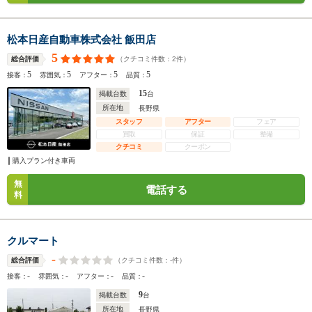
松本日産自動車株式会社 飯田店
5
（クチコミ件数：
2
件）
総合評価
5
5
5
5
接客：
雰囲気：
アフター：
品質：
15
掲載台数
台
所在地
長野県
スタッフ
アフター
フェア
買取
保証
整備
クチコミ
クーポン
購入プラン付き車両
無
電話する
料
クルマート
-
（クチコミ件数：
-
件）
総合評価
-
-
-
-
接客：
雰囲気：
アフター：
品質：
9
掲載台数
台
所在地
長野県