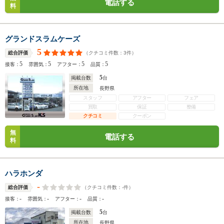
電話する
料
グランドスラムケーズ
5
（クチコミ件数：
3
件）
総合評価
5
5
5
5
接客：
雰囲気：
アフター：
品質：
5
掲載台数
台
所在地
長野県
スタッフ
アフター
フェア
買取
保証
整備
クチコミ
クーポン
無
電話する
料
ハラホンダ
-
（クチコミ件数：
-
件）
総合評価
-
-
-
-
接客：
雰囲気：
アフター：
品質：
5
掲載台数
台
所在地
長野県