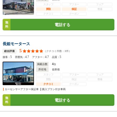
スタッフ
アフター
フェア
買取
保証
整備
クチコミ
クーポン
無
電話する
料
長姫モータース
5
（クチコミ件数：
3
件）
総合評価
5
4.7
4.7
5
接客：
雰囲気：
アフター：
品質：
4
掲載台数
台
所在地
長野県
スタッフ
アフター
フェア
買取
保証
整備
クチコミ
クーポン
カーセンサーアフター保証車
購入プラン付き車両
無
電話する
料