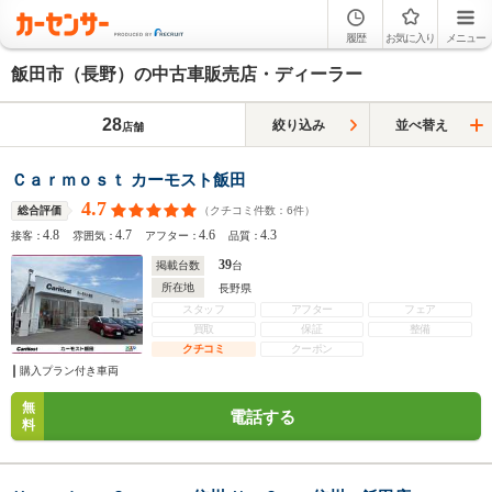
履歴
お気に入り
メニュー
飯田市（長野）の中古車販売店・ディーラー
28
絞り込み
並べ替え
店舗
Ｃａｒｍｏｓｔ カーモスト飯田
4.7
（クチコミ件数：
6
件）
総合評価
4.8
4.7
4.6
4.3
接客：
雰囲気：
アフター：
品質：
39
掲載台数
台
所在地
長野県
スタッフ
アフター
フェア
買取
保証
整備
クチコミ
クーポン
購入プラン付き車両
無
電話する
料