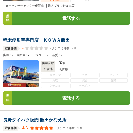
カーセンサーアフター保証車
購入プラン付き車両
無
電話する
料
軽未使用車専門店 ＫＯＷＡ飯田
-
（クチコミ件数：
-
件）
総合評価
-
-
-
-
接客：
雰囲気：
アフター：
品質：
32
掲載台数
台
所在地
長野県
スタッフ
アフター
フェア
買取
保証
整備
クチコミ
クーポン
無
電話する
料
長野ダイハツ販売 飯田かなえ店
4.7
（クチコミ件数：
3
件）
総合評価