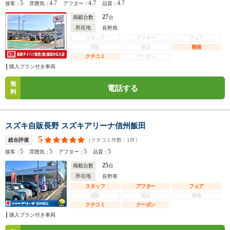
5
4.7
4.7
4.7
接客：
雰囲気：
アフター：
品質：
27
掲載台数
台
所在地
長野県
スタッフ
アフター
フェア
買取
保証
整備
クチコミ
クーポン
購入プラン付き車両
無
電話する
料
スズキ自販長野 スズキアリーナ信州飯田
5
（クチコミ件数：
1
件）
総合評価
5
5
5
5
接客：
雰囲気：
アフター：
品質：
25
掲載台数
台
所在地
長野県
スタッフ
アフター
フェア
買取
保証
整備
クチコミ
クーポン
購入プラン付き車両