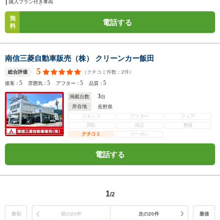
購入プラン付き車両
無
電話する
料
南信三菱自動車販売（株） クリーンカー飯田
5
（クチコミ件数：
2
件）
総合評価
5
5
5
5
接客：
雰囲気：
アフター：
品質：
3
掲載台数
台
所在地
長野県
スタッフ
アフター
フェア
買取
保証
整備
クチコミ
クーポン
電話する
1
/2
最初
前の20件
次の20件
最後