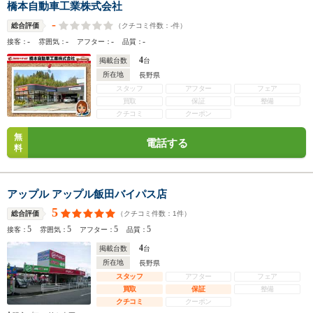
橋本自動車工業株式会社
-
（クチコミ件数：
-
件）
総合評価
-
-
-
-
接客：
雰囲気：
アフター：
品質：
4
掲載台数
台
所在地
長野県
スタッフ
アフター
フェア
買取
保証
整備
クチコミ
クーポン
無
電話する
料
アップル アップル飯田バイパス店
5
（クチコミ件数：
1
件）
総合評価
5
5
5
5
接客：
雰囲気：
アフター：
品質：
4
掲載台数
台
所在地
長野県
スタッフ
アフター
フェア
買取
保証
整備
クチコミ
クーポン