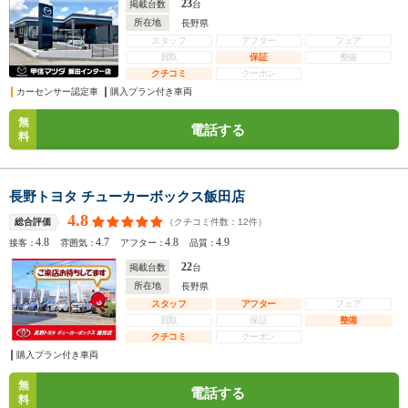
23
掲載台数
台
所在地
長野県
スタッフ
アフター
フェア
買取
保証
整備
クチコミ
クーポン
カーセンサー認定車
購入プラン付き車両
無
電話する
料
長野トヨタ チューカーボックス飯田店
4.8
（クチコミ件数：
12
件）
総合評価
4.8
4.7
4.8
4.9
接客：
雰囲気：
アフター：
品質：
22
掲載台数
台
所在地
長野県
スタッフ
アフター
フェア
買取
保証
整備
クチコミ
クーポン
購入プラン付き車両
無
電話する
料