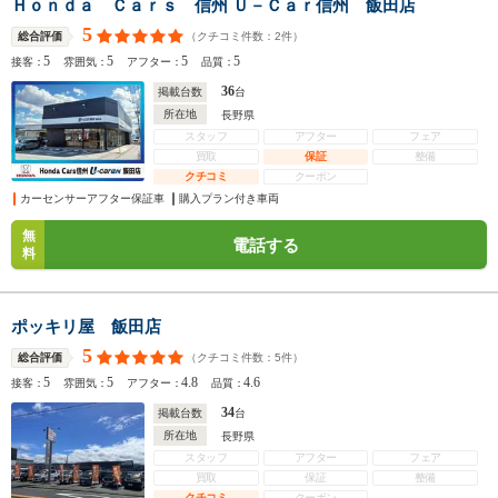
Ｈｏｎｄａ Ｃａｒｓ 信州 Ｕ－Ｃａｒ信州 飯田店
5
（クチコミ件数：
2
件）
総合評価
5
5
5
5
接客：
雰囲気：
アフター：
品質：
36
掲載台数
台
所在地
長野県
スタッフ
アフター
フェア
買取
保証
整備
クチコミ
クーポン
カーセンサーアフター保証車
購入プラン付き車両
無
電話する
料
ポッキリ屋 飯田店
5
（クチコミ件数：
5
件）
総合評価
5
5
4.8
4.6
接客：
雰囲気：
アフター：
品質：
34
掲載台数
台
所在地
長野県
スタッフ
アフター
フェア
買取
保証
整備
クチコミ
クーポン