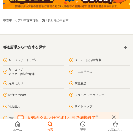
中古車トップ
中古車情報:一覧
長野県の中古車
都道府県から中古車を探す
カーセンサートップへ
メーカー認定中古車
カーセンサー
中古車リース
アフター保証対象車
お気に入り
閲覧履歴
問合わせ履歴
プライバシーポリシー
利用規約
サイトマップ
※
人気のクルマは平均1ヶ月で掲載終了
お問い合わせ
長野の街情報
在庫が無くなる前にお問い合わせください
諏訪郡の街情報
長野県の車買取・車査定
ホーム
検索
履歴
お気に入り