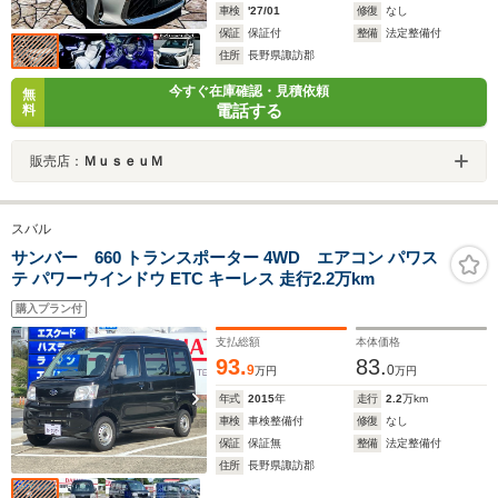
車検
'27/01
修復
なし
保証
保証付
整備
法定整備付
住所
長野県諏訪郡
今すぐ在庫確認・見積依頼
無
電話する
料
販売店：
ＭｕｓｅｕＭ
スバル
サンバー 660 トランスポーター 4WD エアコン パワス
テ パワーウインドウ ETC キーレス 走行2.2万km
購入プラン付
支払総額
本体価格
93.
83.
9
0
万円
万円
年式
2015
年
走行
2.2
万km
車検
車検整備付
修復
なし
保証
保証無
整備
法定整備付
住所
長野県諏訪郡