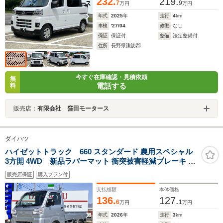
232.
219.
7
9
万円
万円
年式
2025
年
走行
4
km
車検
'27/04
修復
なし
保証
保証付
整備
法定整備付
住所
長野県諏訪郡
今すぐ在庫確認・見積依頼
無
電話する
料
販売店：
有限会社 窪田モータース
ダイハツ
ハイゼットトラック 660 スタンダード 農用スペシャル
3方開 4WD 新品ラバーマット 衝突被害軽減ブレーキ プ
ッシュスタート CVT車 届出済未使用車
販売店保証
購入プラン付
支払総額
本体価格
136.
127.
6
1
万円
万円
年式
2026
年
走行
3
km