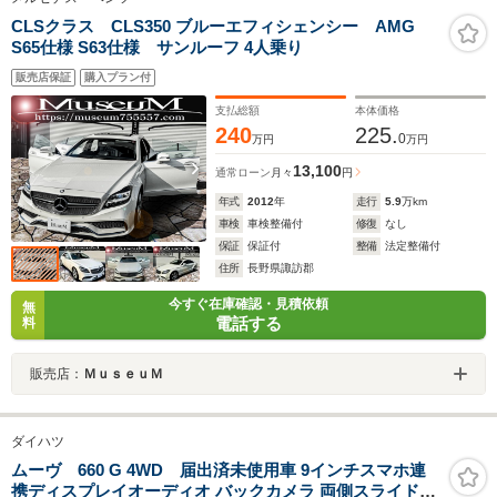
CLSクラス CLS350 ブルーエフィシェンシー AMG
S65仕様 S63仕様 サンルーフ 4人乗り
販売店保証
購入プラン付
支払総額
本体価格
240
225.
0
万円
万円
13,100
通常ローン
月々
円
年式
2012
年
走行
5.9
万km
車検
車検整備付
修復
なし
保証
保証付
整備
法定整備付
住所
長野県諏訪郡
今すぐ在庫確認・見積依頼
無
電話する
料
販売店：
ＭｕｓｅｕＭ
ダイハツ
ムーヴ 660 G 4WD 届出済未使用車 9インチスマホ連
携ディスプレイオーディオ バックカメラ 両側スライド左