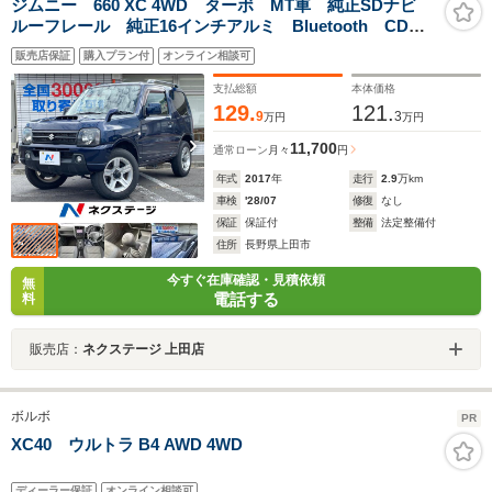
ジムニー 660 XC 4WD ターボ MT車 純正SDナビ
ルーフレール 純正16インチアルミ Bluetooth CD
DVD再生 フルセグ 電動格納ミラー フォグライト
販売店保証
購入プラン付
オンライン相談可
ヘッドライトレベライザー
支払総額
本体価格
129.
121.
9
3
万円
万円
11,700
通常ローン
月々
円
年式
2017
年
走行
2.9
万km
車検
'28/07
修復
なし
保証
保証付
整備
法定整備付
住所
長野県上田市
今すぐ在庫確認・見積依頼
無
電話する
料
販売店：
ネクステージ 上田店
ボルボ
PR
XC40 ウルトラ B4 AWD 4WD
ディーラー保証
オンライン相談可