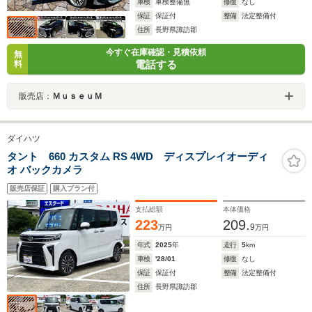
車検
車検整備無
修復
なし
保証
保証付
整備
法定整備付
住所
長野県諏訪郡
今すぐ在庫確認・見積依頼
無
電話する
料
販売店：
ＭｕｓｅｕＭ
ダイハツ
タント 660 カスタム RS 4WD ディスプレイオーディ
オ バックカメラ
販売店保証
購入プラン付
支払総額
本体価格
223
209.
9
万円
万円
年式
2025
年
走行
5
km
車検
'28/01
修復
なし
保証
保証付
整備
法定整備付
住所
長野県諏訪郡