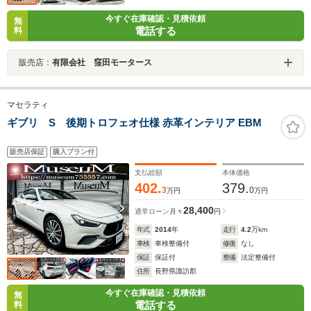
今すぐ在庫確認・見積依頼
無
電話する
料
販売店：
有限会社 窪田モータース
マセラティ
ギブリ S 後期トロフェオ仕様 赤革インテリア EBM
販売店保証
購入プラン付
支払総額
本体価格
402.
379.
3
0
万円
万円
28,400
通常ローン
月々
円
年式
2014
年
走行
4.2
万km
車検
車検整備付
修復
なし
保証
保証付
整備
法定整備付
住所
長野県諏訪郡
今すぐ在庫確認・見積依頼
無
電話する
料