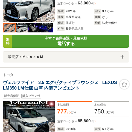
63,000
通常ローン
月々
円
年式
2021
年
走行
3.1
万km
車検
車検整備無
修復
なし
保証
保証付
整備
法定整備付
住所
長野県諏訪郡
今すぐ在庫確認・見積依頼
無
電話する
料
販売店：
ＭｕｓｅｕＭ
トヨタ
ヴェルファイア 3.5 エグゼクティブラウンジ Z LEXUS
LM350 LM仕様 白革 内装アンビエント
販売店保証
購入プラン付
支払総額
本体価格
777.
750.
5
0
万円
万円
85,800
通常ローン
月々
円
年式
2018
年
走行
6.1
万km