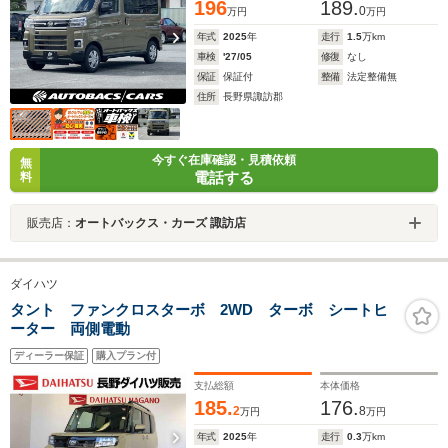
196
189.
0
万円
万円
年式
2025
年
走行
1.5
万km
車検
'27/05
修復
なし
保証
保証付
整備
法定整備無
住所
長野県諏訪郡
今すぐ在庫確認・見積依頼
無
電話する
料
販売店：
オートバックス・カーズ 諏訪店
ダイハツ
タント ファンクロスターボ 2WD ターボ シートヒ
ーター 両側電動
ディーラー保証
購入プラン付
支払総額
本体価格
185.
176.
2
8
万円
万円
年式
2025
年
走行
0.3
万km