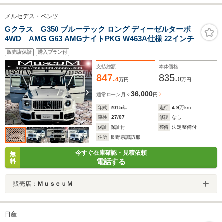
メルセデス・ベンツ
Gクラス G350 ブルーテック ロング ディーゼルターボ
4WD AMG G63 AMGナイトPKG W463A仕様 22インチ
販売店保証
購入プラン付
支払総額
本体価格
847.
835.
4
0
万円
万円
36,000
通常ローン
月々
円
年式
2015
年
走行
4.9
万km
車検
'27/07
修復
なし
保証
保証付
整備
法定整備付
住所
長野県諏訪郡
今すぐ在庫確認・見積依頼
無
電話する
料
販売店：
ＭｕｓｅｕＭ
日産