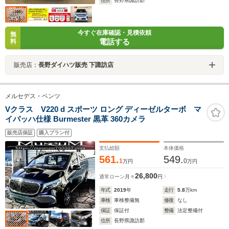
住所
長野県諏訪郡
今すぐ在庫確認・見積依頼
無
電話する
料
販売店：
長野ダイハツ販売 下諏訪店
メルセデス・ベンツ
Vクラス V220 d スポーツ ロング ディーゼルターボ マ
イバッハ仕様 Burmester 黒革 360カメラ
販売店保証
購入プラン付
支払総額
本体価格
561.
549.
1
0
万円
万円
26,800
通常ローン
月々
円
年式
2019
年
走行
5.8
万km
車検
車検整備無
修復
なし
保証
保証付
整備
法定整備付
住所
長野県諏訪郡