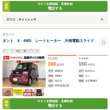
今すぐ在庫確認・見積依頼
無
電話する
料
販売店：
ＭｕｓｅｕＭ
ダイハツ
タント X 4WD シートヒーター 片側電動スライド
ディーラー保証
購入プラン付
支払総額
本体価格
169.
160.
6
4
万円
万円
年式
2025
年
走行
0.2
万km
車検
'28/07
修復
なし
保証
保証付
整備
法定整備付
住所
長野県諏訪郡
今すぐ在庫確認・見積依頼
無
電話する
料