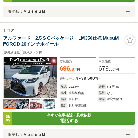
販売店：
ＭｕｓｅｕＭ
トヨタ
アルファード 2.5 S Cパッケージ LM350仕様 MuxuM
FORGD 20インチホイール
販売店保証
購入プラン付
支払総額
本体価格
696.
679.
8
0
万円
万円
39,500
通常ローン
月々
円
年式
2023
年
走行
0.5
万km
車検
車検整備無
修復
なし
保証
保証付
整備
法定整備付
住所
長野県諏訪郡
今すぐ在庫確認・見積依頼
無
電話する
料
販売店：
ＭｕｓｅｕＭ