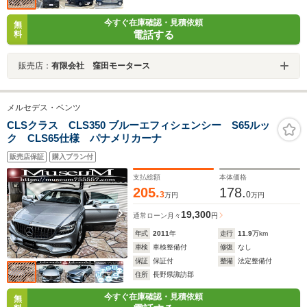
今すぐ在庫確認・見積依頼
無
電話する
料
販売店：
有限会社 窪田モータース
メルセデス・ベンツ
CLSクラス CLS350 ブルーエフィシェンシー S65ルッ
ク CLS65仕様 パナメリカーナ
販売店保証
購入プラン付
支払総額
本体価格
205.
178.
3
0
万円
万円
19,300
通常ローン
月々
円
年式
2011
年
走行
11.9
万km
車検
車検整備付
修復
なし
保証
保証付
整備
法定整備付
住所
長野県諏訪郡
今すぐ在庫確認・見積依頼
無