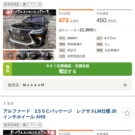
販売店保証
購入プラン付
支払総額
本体価格
473.
450.
2
0
万円
万円
21,800
通常ローン
月々
円
年式
2008
年
走行
8.7
万km
車検
車検整備付
修復
なし
保証
保証付
整備
法定整備付
住所
長野県諏訪郡
今すぐ在庫確認・見積依頼
無
電話する
料
販売店：
ＭｕｓｅｕＭ
トヨタ
アルファード 2.5 S Cパッケージ レクサスLM仕様 20
インチホイール AHS
販売店保証
購入プラン付
支払総額
本体価格