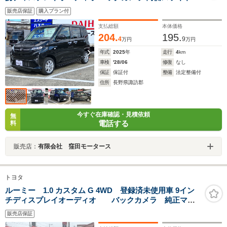
側電動スライドドア
販売店保証
購入プラン付
支払総額
本体価格
204.
195.
4
9
万円
万円
年式
2025
年
走行
4
km
車検
'28/06
修復
なし
保証
保証付
整備
法定整備付
住所
長野県諏訪郡
今すぐ在庫確認・見積依頼
無
電話する
料
販売店：
有限会社 窪田モータース
トヨタ
ルーミー 1.0 カスタム G 4WD 登録済未使用車 9イン
チディスプレイオーディオ バックカメラ 純正マッ
ト 純正バイザー
販売店保証