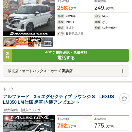
支払総額
本体価格
258.
249.
1
9
万円
万円
年式
2026
年
走行
5
km
車検
'29/01
修復
なし
保証
保証付
整備
法定整備付
住所
長野県諏訪郡
今すぐ在庫確認・見積依頼
無
電話する
料
販売店：
オートバックス・カーズ 諏訪店
トヨタ
アルファード 3.5 エグゼクティブ ラウンジ S LEXUS
LM350 LM仕様 黒革 内装アンビエント
販売店保証
購入プラン付
支払総額
本体価格
792.
775.
7
0
万円
万円