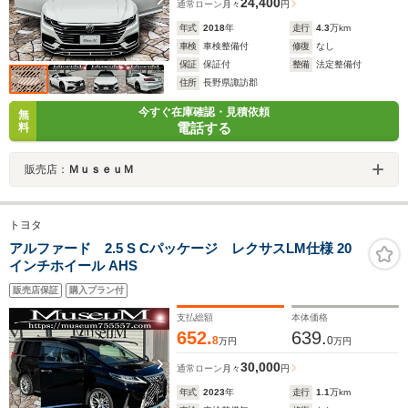
24,400
通常ローン
月々
円
年式
2018
年
走行
4.3
万km
車検
車検整備付
修復
なし
保証
保証付
整備
法定整備付
住所
長野県諏訪郡
今すぐ在庫確認・見積依頼
無
電話する
料
販売店：
ＭｕｓｅｕＭ
トヨタ
アルファード 2.5 S Cパッケージ レクサスLM仕様 20
インチホイール AHS
販売店保証
購入プラン付
支払総額
本体価格
652.
639.
8
0
万円
万円
30,000
通常ローン
月々
円
年式
2023
年
走行
1.1
万km