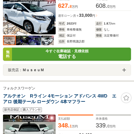
627.
608.
8
0
万円
万円
33,000
通常ローン
月々
円
年式
2023
年
走行
1.8
万km
車検
車検整備無
修復
なし
保証
保証付
整備
法定整備付
住所
長野県諏訪郡
今すぐ在庫確認・見積依頼
無
電話する
料
販売店：
ＭｕｓｅｕＭ
フォルクスワーゲン
アルテオン Rライン 4モーション アドバンス 4WD エ
アロ 後期テール ローダウン 4本マフラー
販売店保証
購入プラン付
支払総額
本体価格
348.
339.
1
0
万円
万円