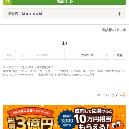
電話する
料
販売店：
ＭｕｓｅｕＭ
諏訪郡の中古車
1
/2
最初
前の30件
次の30件
最後
※人気のクルマは平均1ヶ月で掲載終了
物件数合計1万台以上のメーカー｜算出データ期間：2024年9月～11月｜内容：物件数合計1万
台以上のメーカーのうち、掲載が終了した物件数が1,000台以上の場合
ページトップへ