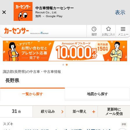
中古車情報カーセンサー
表示
Recruit Co., Ltd.
無料 － Google Play
履歴
お気に入り
メニュー
諏訪郡(長野県)の中古車・中古車情報
長野県
一覧から探す
地図から探す
更新時に
31
絞り込み
並べ替え
台
メール受信
スズキ
PR