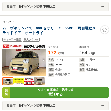
販売店：
長野ダイハツ販売 下諏訪店
ダイハツ
ムーヴキャンバス 660 セオリー G 2WD 両側電動ス
ライドドア オートライ
ディーラー保証
購入プラン付
支払総額
本体価格
172.
164.
9
7
万円
万円
年式
2025
年
走行
0.2
万km
車検
'28/07
修復
なし
保証
保証付
整備
法定整備付
住所
長野県諏訪郡
今すぐ在庫確認・見積依頼
無
電話する
料
販売店：
長野ダイハツ販売 下諏訪店