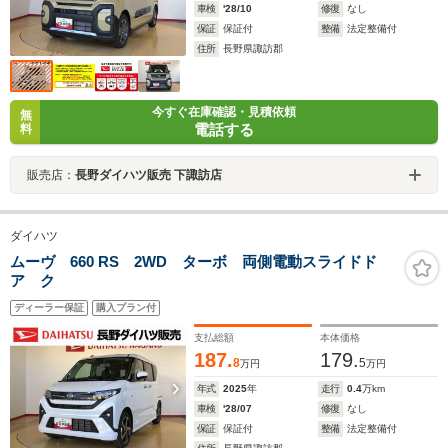
車検
'28/10
修復
なし
保証
保証付
整備
法定整備付
住所
長野県諏訪郡
今すぐ在庫確認・見積依頼
無
電話する
料
販売店：
長野ダイハツ販売 下諏訪店
ダイハツ
ムーヴ 660 RS 2WD ターボ 両側電動スライドド
ア ク
ディーラー保証
購入プラン付
支払総額
本体価格
187.
179.
8
5
万円
万円
年式
2025
年
走行
0.4
万km
車検
'28/07
修復
なし
保証
保証付
整備
法定整備付