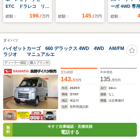
ETC ドラレコ リア
ーボ 4WD 専
カメラ
ビ マルチアラ
196
145
総額：
.7
万円
総額：
.1
万円
総額：
モニター 前後
ブレコーダー E
席モニター 純
ダイハツ
ジンスターター
ンキープアシス
ハイゼットカーゴ 660 デラックス 4WD 4WD AM/FM
ラジオ マニュアルエ
滑り防止装置
ディーラー保証
購入プラン付
支払総額
本体価格
143.
135.
5
9
万円
万円
年式
2025
年
走行
16
km
車検
'27/07
修復
なし
保証
保証付
整備
法定整備付
住所
長野県諏訪郡
今すぐ在庫確認・見積依頼
無
電話する
料