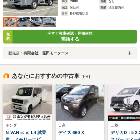
車検
'28/01
修復
なし
保証
保証付
整備
法定整備付
住所
長野県諏訪郡
今すぐ在庫確認・見積依頼
無
電話する
料
販売店：
有限会社 窪田モータース
あなたにおすすめの中古車
［PR］
ホンダ
日産
三菱
N-VAN e: e: L4 試乗
デイズ 660 X
デリカD：5 2.
車 メモリーナビ
スパー ディー