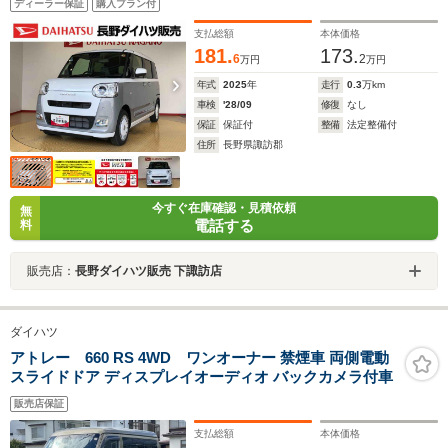
ディーラー保証
購入プラン付
支払総額
本体価格
181.
173.
6
2
万円
万円
年式
2025
年
走行
0.3
万km
車検
'28/09
修復
なし
保証
保証付
整備
法定整備付
住所
長野県諏訪郡
今すぐ在庫確認・見積依頼
無
電話する
料
販売店：
長野ダイハツ販売 下諏訪店
ダイハツ
アトレー 660 RS 4WD ワンオーナー 禁煙車 両側電動
スライドドア ディスプレイオーディオ バックカメラ付車
販売店保証
支払総額
本体価格