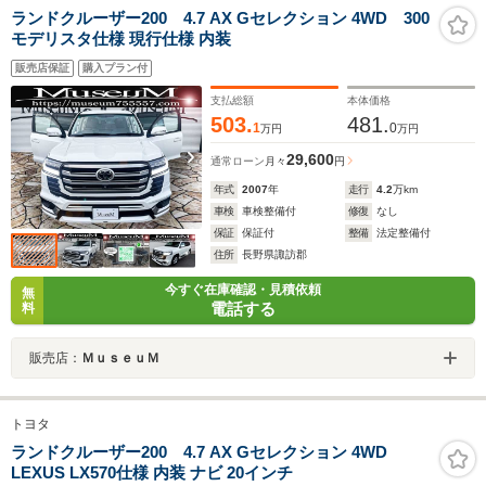
ランドクルーザー200 4.7 AX Gセレクション 4WD 300
モデリスタ仕様 現行仕様 内装
販売店保証
購入プラン付
支払総額
本体価格
503.
481.
1
0
万円
万円
29,600
通常ローン
月々
円
年式
2007
年
走行
4.2
万km
車検
車検整備付
修復
なし
保証
保証付
整備
法定整備付
住所
長野県諏訪郡
今すぐ在庫確認・見積依頼
無
電話する
料
販売店：
ＭｕｓｅｕＭ
トヨタ
ランドクルーザー200 4.7 AX Gセレクション 4WD
LEXUS LX570仕様 内装 ナビ 20インチ