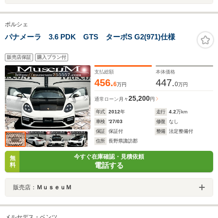
ポルシェ
パナメーラ 3.6 PDK GTS ターボS G2(971)仕様
販売店保証
購入プラン付
支払総額
本体価格
456.
447.
6
0
万円
万円
25,200
通常ローン
月々
円
年式
2012
年
走行
4.2
万km
車検
'27/03
修復
なし
保証
保証付
整備
法定整備付
住所
長野県諏訪郡
今すぐ在庫確認・見積依頼
無
電話する
料
販売店：
ＭｕｓｅｕＭ
メルセデス・ベンツ