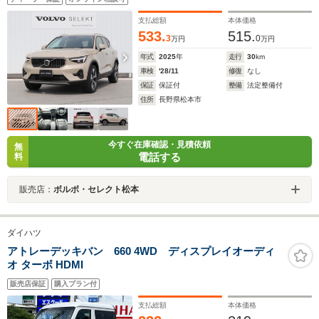
支払総額
本体価格
533.
515.
3
0
万円
万円
年式
2025
年
走行
30
km
車検
'28/11
修復
なし
保証
保証付
整備
法定整備付
住所
長野県松本市
今すぐ在庫確認・見積依頼
無
電話する
料
販売店：
ボルボ・セレクト松本
ダイハツ
アトレーデッキバン 660 4WD ディスプレイオーディ
オ ターボ HDMI
販売店保証
購入プラン付
支払総額
本体価格