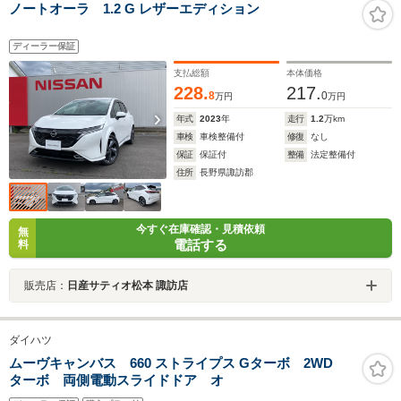
ノートオーラ 1.2 G レザーエディション
ディーラー保証
支払総額
本体価格
228.
217.
8
0
万円
万円
年式
2023
年
走行
1.2
万km
車検
車検整備付
修復
なし
保証
保証付
整備
法定整備付
住所
長野県諏訪郡
今すぐ在庫確認・見積依頼
無
電話する
料
販売店：
日産サティオ松本 諏訪店
ダイハツ
ムーヴキャンバス 660 ストライプス Gターボ 2WD
ターボ 両側電動スライドドア オ