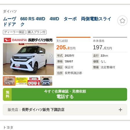
ダイハツ
ムーヴ 660 RS 4WD 4WD ターボ 両側電動スライ
ドドア ク
ディーラー保証
購入プラン付
支払総額
本体価格
205.
197.
8
6
万円
万円
年式
2025
年
走行
22
km
車検
'28/07
修復
なし
保証
保証付
整備
法定整備付
住所
長野県諏訪郡
今すぐ在庫確認・見積依頼
無
電話する
料
販売店：
長野ダイハツ販売 下諏訪店
トヨタ