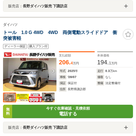
販売店：
長野ダイハツ販売 下諏訪店
ダイハツ
トール 1.0 G 4WD 4WD 両側電動スライドドア 衝
突被害軽
ディーラー保証
購入プラン付
支払総額
本体価格
206.
194.
4
1
万円
万円
年式
2025
年
走行
0.3
万km
車検
'28/07
修復
なし
保証
保証付
整備
法定整備付
住所
長野県諏訪郡
今すぐ在庫確認・見積依頼
無
電話する
料
販売店：
長野ダイハツ販売 下諏訪店