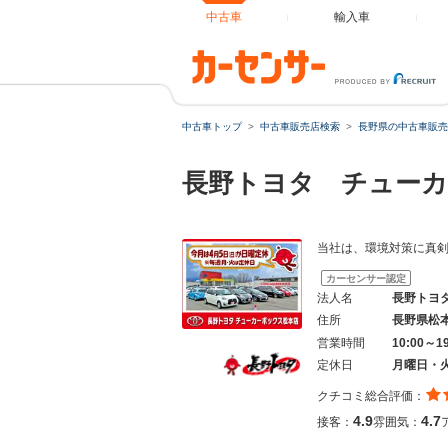
中古車
輸入車
中古車トップ
中古車販売店検索
長野県の中古車販売
長野トヨタ チューカ
当社は、環境対策に真
カーセンサー認定
法人名
長野トヨ
住所
長野県松
営業時間
10:00～1
定休日
月曜日・
クチコミ総合評価：
4.9
4.7
接客：
雰囲気：