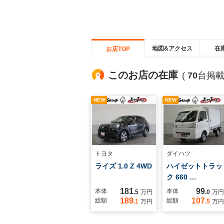
地図&アクセス
在
お店TOP
このお店の在庫
(
70
台掲載
NEW
NEW
トヨタ
ダイハツ
ライズ 1.0 Z 4WD
ハイゼットトラッ
ク 660 …
181
99
本体
本体
.5
万円
.0
万円
189
107
総額
総額
.1
万円
.5
万円