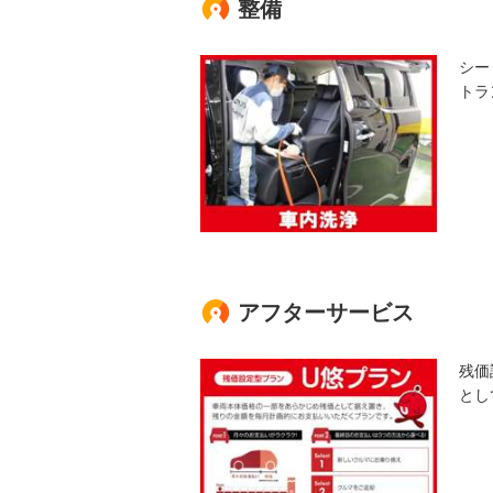
整備
シー
トラ
アフターサービス
残価
とし