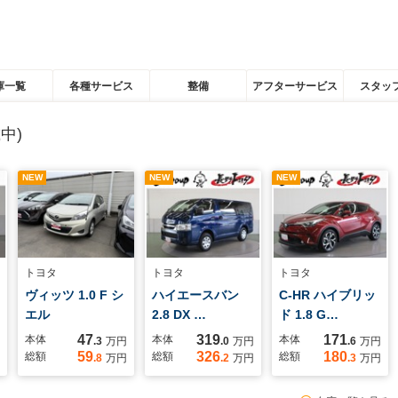
庫一覧
各種サービス
整備
アフターサービス
スタッ
中)
NEW
NEW
NEW
トヨタ
トヨタ
トヨタ
ヴィッツ 1.0 F シ
ハイエースバン
C-HR ハイブリッ
エル
2.8 DX …
ド 1.8 G…
47
319
171
本体
本体
本体
.3
万円
.0
万円
.6
万円
59
326
180
総額
総額
総額
.8
万円
.2
万円
.3
万円