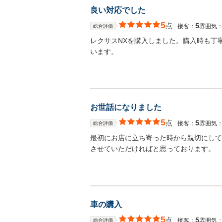
良い対応でした
5
点
5
接客：
雰囲気
総合評価
レクサスNXを購入しました。購入時も丁
います。
お世話になりました
5
点
5
接客：
雰囲気
総合評価
最初にお店に立ち寄った時から親切にして
させていただければと思っております。
車の購入
5
点
5
接客：
雰囲気
総合評価