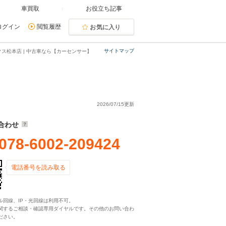
車買取
お役立ち記事
ログイン
閲覧履歴
お気に入り
サイトマップ
ス松本店 | 中古車なら【カーセンサー】
2026/07/15更新
合わせ
078-6002-209424
電話番号を読み取る
ル回線、IP・光回線は利用不可。
関するご相談・確認専用ダイヤルです。その他のお問い合わ
ださい。