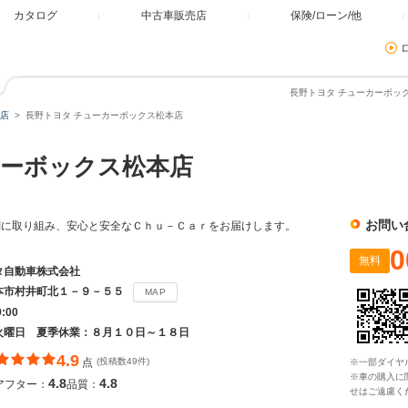
カタログ
中古車販売店
保険/ローン/他
長野トヨタ チューカーボック
店
長野トヨタ チューカーボックス松本店
ーボックス松本店
お問い
剣に取り組み、安心と安全なＣｈｕ－Ｃａｒをお届けします。
0
無料
タ自動車株式会社
本市村井町北１－９－５５
MAP
9:00
火曜日 夏季休業：８月１０日～１８日
4.9
点
(投稿数49件)
※一部ダイヤ
※車の購入に
4.8
4.8
アフター：
品質：
せはご遠慮く