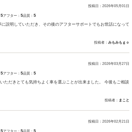
投稿日：
2026年05月01日
5
5
5
：
アフター：
品質：
寧に説明していただき、その後のアフターサポートでもお世話になって
投稿者：
みもみもｇｏ
投稿日：
2026年03月27日
5
5
5
：
アフター：
品質：
いただきとても気持ちよく車を選ぶことが出来ました。 今後もご相談
投稿者：
まこと
投稿日：
2026年02月21日
5
5
5
：
アフター：
品質：