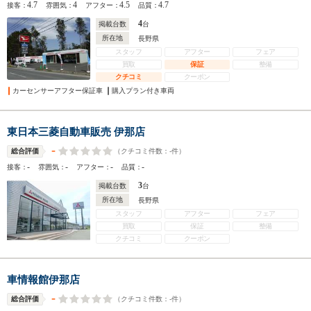
4.7
4
4.5
4.7
接客：
雰囲気：
アフター：
品質：
4
掲載台数
台
所在地
長野県
スタッフ
アフター
フェア
買取
保証
整備
クチコミ
クーポン
カーセンサーアフター保証車
購入プラン付き車両
東日本三菱自動車販売 伊那店
-
（クチコミ件数：
-
件）
総合評価
-
-
-
-
接客：
雰囲気：
アフター：
品質：
3
掲載台数
台
所在地
長野県
スタッフ
アフター
フェア
買取
保証
整備
クチコミ
クーポン
車情報館伊那店
-
（クチコミ件数：
-
件）
総合評価