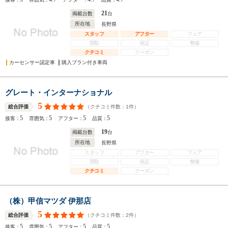
21
掲載台数
台
所在地
長野県
スタッフ
アフター
フェア
買取
保証
整備
クチコミ
クーポン
カーセンサー認定車
購入プラン付き車両
グレート・インターナショナル
5
（クチコミ件数：
1
件）
総合評価
5
5
5
5
接客：
雰囲気：
アフター：
品質：
19
掲載台数
台
所在地
長野県
スタッフ
アフター
フェア
買取
保証
整備
クチコミ
クーポン
（株）甲信マツダ 伊那店
5
（クチコミ件数：
2
件）
総合評価
5
5
5
5
接客：
雰囲気：
アフター：
品質：