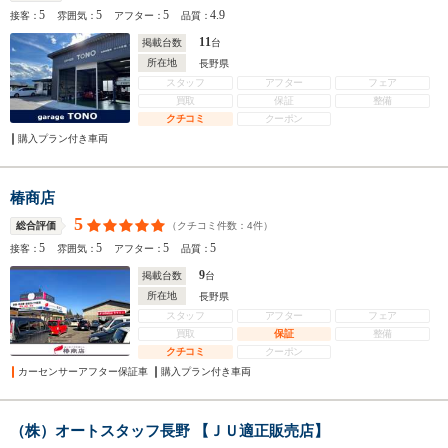
5
5
5
4.9
接客：
雰囲気：
アフター：
品質：
11
掲載台数
台
所在地
長野県
スタッフ
アフター
フェア
買取
保証
整備
クチコミ
クーポン
購入プラン付き車両
椿商店
5
（クチコミ件数：
4
件）
総合評価
5
5
5
5
接客：
雰囲気：
アフター：
品質：
9
掲載台数
台
所在地
長野県
スタッフ
アフター
フェア
買取
保証
整備
クチコミ
クーポン
カーセンサーアフター保証車
購入プラン付き車両
（株）オートスタッフ長野 【ＪＵ適正販売店】