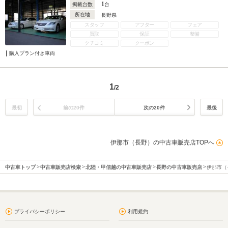
1
掲載台数
台
所在地
長野県
スタッフ
アフター
フェア
買取
保証
整備
クチコミ
クーポン
購入プラン付き車両
1
/2
最初
前の20件
次の20件
最後
伊那市（長野）の中古車販売店TOPへ
中古車トップ
中古車販売店検索
北陸・甲信越の中古車販売店
長野の中古車販売店
伊那市（
プライバシーポリシー
利用規約