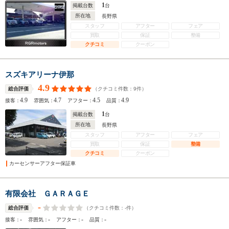
1
掲載台数
台
所在地
長野県
スタッフ
アフター
フェア
買取
保証
整備
クチコミ
クーポン
スズキアリーナ伊那
4.9
（クチコミ件数：
9
件）
総合評価
4.9
4.7
4.5
4.9
接客：
雰囲気：
アフター：
品質：
1
掲載台数
台
所在地
長野県
スタッフ
アフター
フェア
買取
保証
整備
クチコミ
クーポン
カーセンサーアフター保証車
有限会社 ＧＡＲＡＧＥ
-
（クチコミ件数：
-
件）
総合評価
-
-
-
-
接客：
雰囲気：
アフター：
品質：