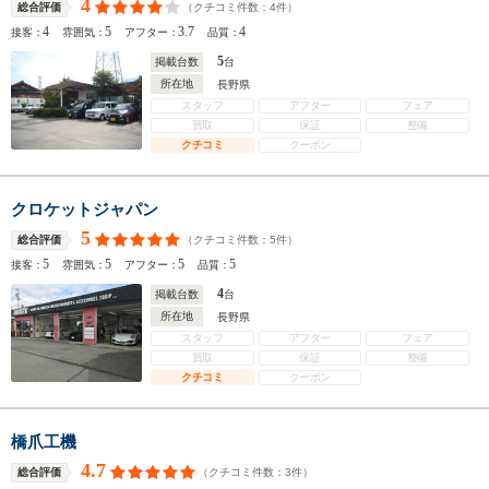
4
（クチコミ件数：
4
件）
総合評価
4
5
3.7
4
接客：
雰囲気：
アフター：
品質：
5
掲載台数
台
所在地
長野県
スタッフ
アフター
フェア
買取
保証
整備
クチコミ
クーポン
クロケットジャパン
5
（クチコミ件数：
5
件）
総合評価
5
5
5
5
接客：
雰囲気：
アフター：
品質：
4
掲載台数
台
所在地
長野県
スタッフ
アフター
フェア
買取
保証
整備
クチコミ
クーポン
橋爪工機
4.7
（クチコミ件数：
3
件）
総合評価