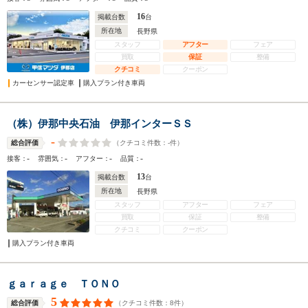
16
掲載台数
台
所在地
長野県
スタッフ
アフター
フェア
買取
保証
整備
クチコミ
クーポン
カーセンサー認定車
購入プラン付き車両
（株）伊那中央石油 伊那インターＳＳ
-
（クチコミ件数：
-
件）
総合評価
-
-
-
-
接客：
雰囲気：
アフター：
品質：
13
掲載台数
台
所在地
長野県
スタッフ
アフター
フェア
買取
保証
整備
クチコミ
クーポン
購入プラン付き車両
ｇａｒａｇｅ ＴＯＮＯ
5
（クチコミ件数：
8
件）
総合評価