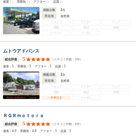
-
-
-
-
接客：
雰囲気：
アフター：
品質：
2
掲載台数
台
所在地
長野県
スタッフ
アフター
フェア
買取
保証
整備
クチコミ
クーポン
ムトウアドバンス
5
（クチコミ件数：
5
件）
総合評価
5
5
5
5
接客：
雰囲気：
アフター：
品質：
2
掲載台数
台
所在地
長野県
スタッフ
アフター
フェア
買取
保証
整備
クチコミ
クーポン
ＲＧＲｍｏｔｏｒｓ
5
（クチコミ件数：
8
件）
総合評価
4.9
4.8
5
5
接客：
雰囲気：
アフター：
品質：