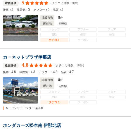
5
（クチコミ件数：
3
件）
総合評価
5
5
5
5
接客：
雰囲気：
アフター：
品質：
8
掲載台数
台
所在地
長野県
スタッフ
アフター
フェア
買取
保証
整備
クチコミ
クーポン
カーネットプラザ伊那店
4.8
（クチコミ件数：
18
件）
総合評価
4.8
4.8
4.8
4.7
接客：
雰囲気：
アフター：
品質：
8
掲載台数
台
所在地
長野県
スタッフ
アフター
フェア
買取
保証
整備
クチコミ
クーポン
カーセンサーアフター保証車
ホンダカーズ松本南 伊那北店