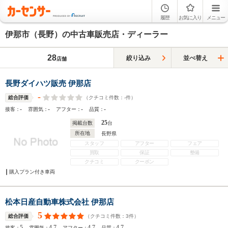
履歴
お気に入り
メニュー
伊那市（長野）の中古車販売店・ディーラー
28
絞り込み
並べ替え
店舗
長野ダイハツ販売 伊那店
-
（クチコミ件数：
-
件）
総合評価
-
-
-
-
接客：
雰囲気：
アフター：
品質：
25
掲載台数
台
所在地
長野県
スタッフ
アフター
フェア
買取
保証
整備
クチコミ
クーポン
購入プラン付き車両
松本日産自動車株式会社 伊那店
5
（クチコミ件数：
3
件）
総合評価
5
4.7
4.7
4.7
接客：
雰囲気：
アフター：
品質：