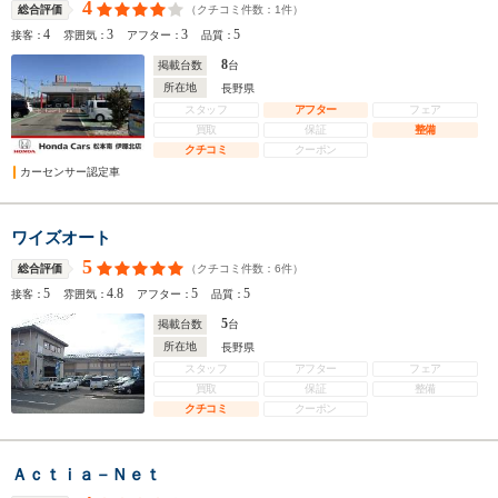
4
（クチコミ件数：
1
件）
総合評価
4
3
3
5
接客：
雰囲気：
アフター：
品質：
8
掲載台数
台
所在地
長野県
スタッフ
アフター
フェア
買取
保証
整備
クチコミ
クーポン
カーセンサー認定車
ワイズオート
5
（クチコミ件数：
6
件）
総合評価
5
4.8
5
5
接客：
雰囲気：
アフター：
品質：
5
掲載台数
台
所在地
長野県
スタッフ
アフター
フェア
買取
保証
整備
クチコミ
クーポン
Ａｃｔｉａ－Ｎｅｔ