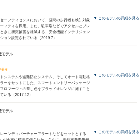
▼ このモデルの詳細を見る
セーフティセンスにおいて、昼間の歩行者も検知対象
ーフティを採用。また、駐車場などでアクセルとブレ
ときに衝突被害を軽減する、安全機能インテリジェン
ョン設定されている（2019.7）
生産モデル
準装備
▼ このモデルの詳細を見る
トシステムや盗難防止システム、そしてオート電動格
ラーをセットにした、スマートエントリーパッケージ
フロマージュの差し色をブラッドオレンジに施すこと
いる（2017.12）
生産モデル
▼ このモデルの詳細を見る
レーンディパーチャーアラートなどをセットとする
」が全車に標準装備された。さらに、先行車発進告知