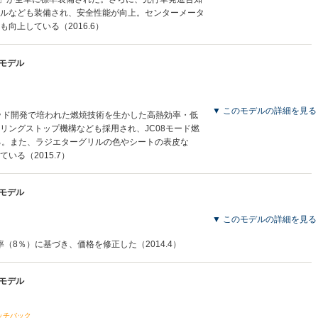
ルなども装備され、安全性能が向上。センターメータ
向上している（2016.6）
産モデル
▼ このモデルの詳細を見る
ブリッド開発で培われた燃焼技術を生かした高熱効率・低
リングストップ機構なども採用され、JC08モード燃
ている。また、ラジエターグリルの色やシートの表皮な
いる（2015.7）
産モデル
▼ このモデルの詳細を見る
率（8％）に基づき、価格を修正した（2014.4）
産モデル
ッチバック