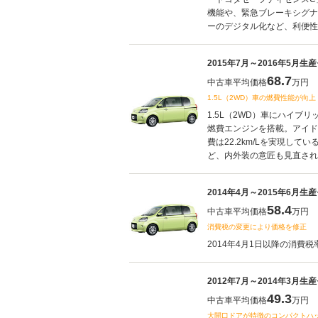
機能や、緊急ブレーキシグナ
ーのデジタル化など、利便性も
2015年7月～2016年5月生
68.7
中古車平均価格
万円
1.5L（2WD）車の燃費性能が向上
1.5L（2WD）車にハイ
燃費エンジンを搭載。アイド
費は22.2km/Lを実現し
ど、内外装の意匠も見直されて
2014年4月～2015年6月生
58.4
中古車平均価格
万円
消費税の変更により価格を修正
2014年4月1日以降の消費税
2012年7月～2014年3月生
49.3
中古車平均価格
万円
大開口ドアが特徴のコンパクトハ