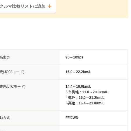
クルマ比較リストに追加
高出力
95～109ps
費(JC08モード)
16.0～22.2km/L
費(WLTCモード)
14.4～19.0km/L
└市街地：11.0～20.0km/L
└郊外：16.0～21.2km/L
└高速：16.4～21.8km/L
動方式
FF/4WD