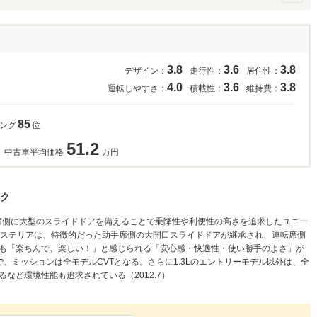
3.8
3.6
3.8
デザイン：
走行性：
居住性：
4.0
3.6
3.8
運転しやすさ：
積載性：
維持費：
85
キング
位
51.2
中古車平均価格
万円
ク
席側に大型のスライドドアを備えることで乗降性や利便性の高さを追求したユニー
クステリアは、特徴的だった助手席側の大開口スライドドアが継承され、運転席側
も「楽ちんで、楽しい！」と感じられる「安心感・快適性・使い勝手のよさ」が
種類で、ミッションは全モデルCVTとなる。さらに1.3Lのエントリーモデル以外は、全
など環境性能も追求されている（2012.7）