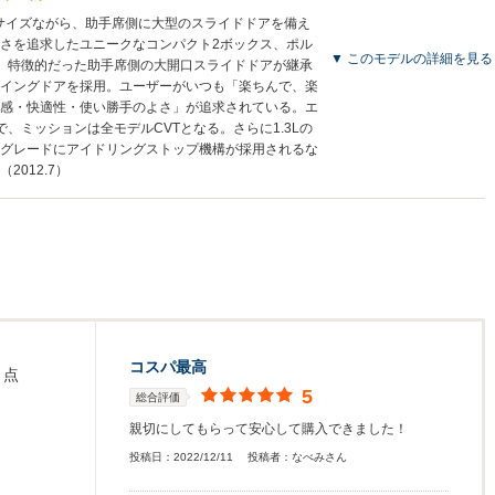
サイズながら、助手席側に大型のスライドドアを備え
さを追求したユニークなコンパクト2ボックス、ポル
▼ このモデルの詳細を見る
、特徴的だった助手席側の大開口スライドドアが継承
イングドアを採用。ユーザーがいつも「楽ちんで、楽
感・快適性・使い勝手のよさ」が追求されている。エ
種類で、ミッションは全モデルCVTとなる。さらに1.3Lの
グレードにアイドリングストップ機構が採用されるな
012.7）
コスパ最高
点
5
総合評価
親切にしてもらって安心して購入できました！
投稿日：
2022/12/11
投稿者：
なべみさん