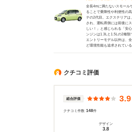
全長4mに満たないスモール
ることで乗降性や利便性の高
テの2代目。エクステリアは
され、運転席側には前後にス
しい！」と感じられる「安心
ンジンは1.3Lと1.5Lの2
エントリーモデル以外は、全
ど環境性能も追求されている（2
クチコミ評価
3.9
総合評価
148
クチコミ件数
件
デザイン
3.8