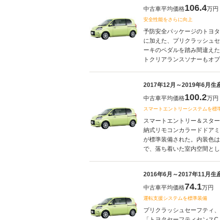
106.4
中古車平均価格
万円
安全性能をさらに向上
予防安全パッケージのトヨタ
に加えた、プリクラッシュセ
ーキのペダルを踏み間違えた
トクリアランスソナーもオプシ
2017年12月～2019年6月
100.2
中古車平均価格
万円
スマートエントリーシステムを標
スマートエントリー＆スター
納式リモコンカラードドアミ
が標準装備された。内装色は
で、落ち着いた室内空間として
2016年6月～2017年11月
74.1
中古車平均価格
万円
運転支援システムを標準装備
プリクラッシュセーフティ、
「トヨタセーフティセンスC