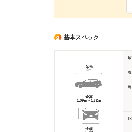
基本スペック
最
全長
4m
燃
燃
全高
1.69m～1.72m
駆
全幅