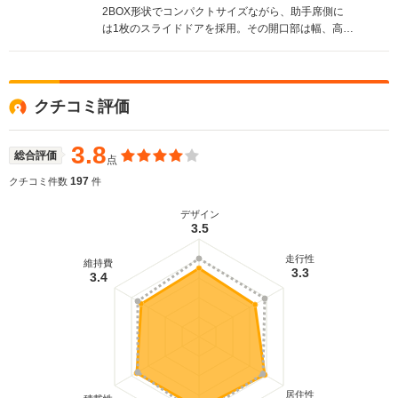
2BOX形状でコンパクトサイズながら、助手席側に
は1枚のスライドドアを採用。その開口部は幅、高さ
ともアルファードを上回る大きさだ。これにより、
前席と後席へのアクセスが同時に可能で、人も荷物
も同じドア（フランス語でポルテ）から乗れるとい
う新しい機能を備えた。室内の広さも特筆すべき
クチコミ評価
で、室内高はアルファードよりも高い1390mmを実
現。前後の席間のゆとりもセルシオを凌ぐ。また低
くフラットな床、豊富なシートアレンジなどミニバ
3.8
総合評価
点
ン並みのユーティリティも魅力だ。搭載エンジンは
1.5Lと1.3Lの4直で、いずれも4AT。駆動方式はFFの
197
クチコミ件数
件
み。(2004.7)
デザイン
3.5
走行性
維持費
3.3
3.4
居住性