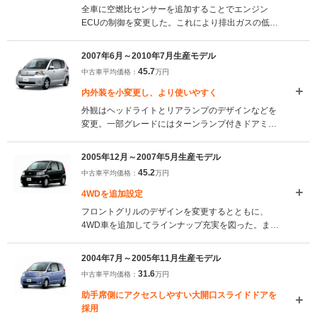
全車に空燃比センサーを追加することでエンジン
ECUの制御を変更した。これにより排出ガスの低減
を図り、「平成17年基準排出ガス75％低減レベル」
を達成。また外板色には、ライトパープルマイカメ
2007年6月～2010年7月生産モデル
タリックを追加。シート色も全5パターンが設定され
45.7
中古車平均価格：
万円
るなど、カラーバリエーションの充実が図られた。
（2010.8）
内外装を小変更し、より使いやすく
外観はヘッドライトとリアランプのデザインなどを
変更。一部グレードにはターンランプ付きドアミラ
ーや、助手席側スマートドアロックも採用された。
内装では新たに撥水加工のシート表皮と、内装色を
2005年12月～2007年5月生産モデル
採用。ステアリングとメーターのデザインも変更さ
45.2
中古車平均価格：
万円
れた。（2007.6）
4WDを追加設定
フロントグリルのデザインを変更するとともに、
4WD車を追加してラインナップ充実を図った。また
全車にヘッドランプレベリング機構を採用したほ
か、HDDナビをオプション設定した。(2005.12)
2004年7月～2005年11月生産モデル
31.6
中古車平均価格：
万円
助手席側にアクセスしやすい大開口スライドドアを
採用