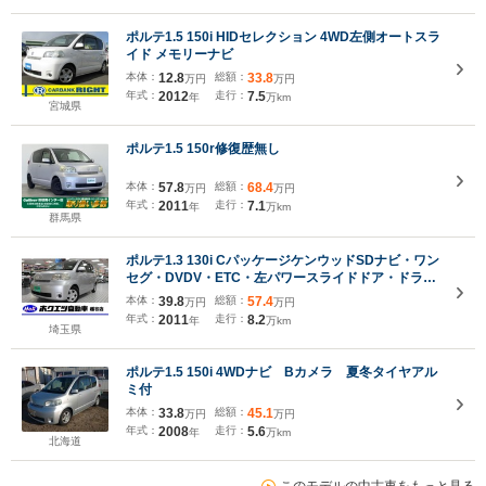
ポルテ1.5 150i HIDセレクション 4WD左側オートスラ
イド メモリーナビ
本体：
12.8
総額：
33.8
万円
万円
年式：
2012
走行：
7.5
年
万km
宮城県
ポルテ1.5 150r修復歴無し
本体：
57.8
総額：
68.4
万円
万円
年式：
2011
走行：
7.1
年
万km
群馬県
ポルテ1.3 130i CパッケージケンウッドSDナビ・ワン
セグ・DVDV・ETC・左パワースライドドア・ドラレ
コ360度・HIDライト
本体：
39.8
総額：
57.4
万円
万円
年式：
2011
走行：
8.2
年
万km
埼玉県
ポルテ1.5 150i 4WDナビ Bカメラ 夏冬タイヤアル
ミ付
本体：
33.8
総額：
45.1
万円
万円
年式：
2008
走行：
5.6
年
万km
北海道
このモデルの中古車をもっと見る