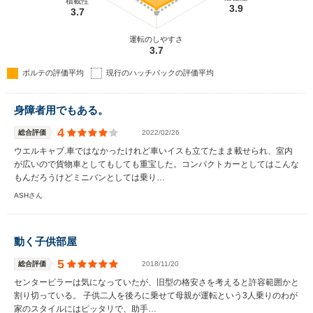
積載性
3.9
3.7
運転のしやすさ
3.7
ポルテの評価平均
現行のハッチバックの評価平均
身障者用でもある。
4
総合評価
2022/02/26
ウエルキャブ.車ではなかったけれど車いイスも立てたまま載せられ、室内
が広いので貨物車としてもしても重宝した。コンパクトカーとしてはこんな
もんだろうけどミニバンとしては乗り…
ASHさん
動く子供部屋
5
総合評価
2018/11/20
センターピラーは気になっていたが、旧型の格安さを考えると許容範囲かと
割り切っている。 子供二人を後ろに乗せて母親が運転という3人乗りのわが
家のスタイルにはピッタリで、助手…