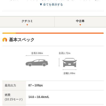
全てを表示する
クチコミ
中古車
基本スペック
全長3.99m
全高1.72m
全幅1.69m
最高出力
87～109ps
燃費
14.6～16.4km/L
(10.15モード)