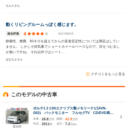
もんたさん
動くリビングルームっぽく感じます。
4
総合評価
2017/09/15
静粛性、燃費、80キロを超えてからの直進安定性については満足はしてい
ません。 しかし小排気量でショートホイールベースなので、目をつむるし
か無いですね。 それ以外ではシート…
はなちよさん
クチコミをもっと見る
このモデルの中古車
ポルテ1.3 130iエクリプス製メモリーナビ(AVN-
G02) バックモニター フルセグTV CD/DVD再
生 ユピテル360°ドライブレコーダー ETC 車両取
本体：
26.8
総額：
42.9
万円
万円
説 フロアマット 左側パワースライドドア キーレ
年式：
2011
走行：
7.3
年
万km
スエントリー
愛知県