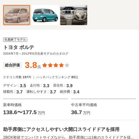
生産終了モデル
トヨタ ポルテ
2004年7月～2012年6月生産モデルのカタログ
3.8
総合評価
点
クチコミ件数
197
件 ｜ ハッチバックランキング
85
位
3.5
3.3
3.9
デザイン :
走行性 :
居住性 :
3.7
3.7
3.4
積載性 :
運転しやすさ :
維持費 :
新車時価格
中古車平均価格
138.6〜177.5
36.7
万円
万円
助手席側にアクセスしやすい大開口スライドドアを採用
2BOX形状でコンパクトサイズながら、助手席側には1枚のスライドドアを採用。その開口部は幅、高さともアルファードを上回る大きさだ。これにより、前席と後席へのアクセスが同時に可能で、人も荷物も同じドア（フランス語でポルテ）から乗れるという新しい機能を備えた。室内の広さも特筆すべきで、室内高はアルファードよりも高い1390mmを実現。前後の席間のゆとりもセルシオを凌ぐ。また低くフラットな床、豊富なシートアレンジなどミニバン並みのユーティリティも魅力だ。搭載エンジンは1.5Lと1.3Lの4直で、いずれも4AT。駆動方式はFFのみ。(2004.7)