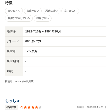
特徴
カジュアル
加速が良い
悪路に強い
室内が広い
装備が充実している
視界が広い
モデル
1992年10月～1994年10月
グレード
660 タイプL
所有者
レンタカー
所有期間
-
燃費
-
投稿者：sekia（神奈川県）
ちっちゃ
4
総合評価
投稿日：
2013
年
04
月
01
日