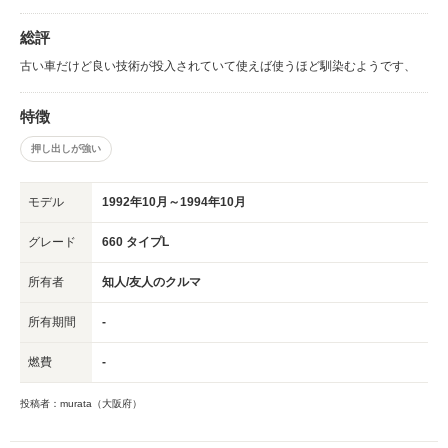
総評
古い車だけど良い技術が投入されていて使えば使うほど馴染むようです、
特徴
押し出しが強い
モデル
1992年10月～1994年10月
グレード
660 タイプL
所有者
知人/友人のクルマ
所有期間
-
燃費
-
投稿者：murata（大阪府）