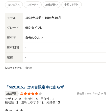
カジュアル
スポーティ
加速が良い
小回りが利く
モデル
1992年10月～1994年10月
グレード
660 タイプL
所有者
自分のクルマ
所有期間
-
燃費
-
投稿者：たけし（沖縄県）
「M2/1015」は50台限定車にあらず
4
総合評価
投稿日：
2017
年
09
月
14
日
5
5
1
デザイン :
走行性 :
居住性 :
1
2
3
積載性 :
運転しやすさ :
維持費 :