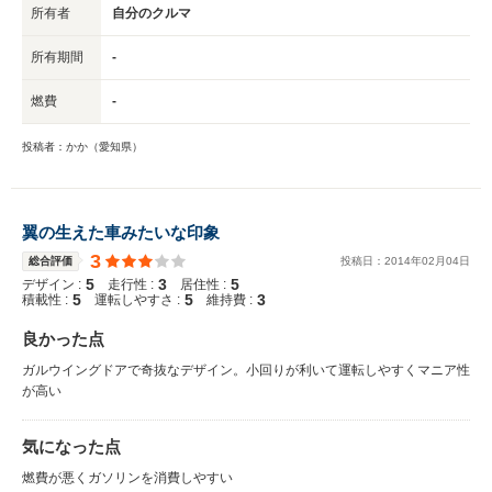
所有者
自分のクルマ
所有期間
-
燃費
-
投稿者：かか（愛知県）
翼の生えた車みたいな印象
3
総合評価
投稿日：
2014
年
02
月
04
日
5
3
5
デザイン :
走行性 :
居住性 :
5
5
3
積載性 :
運転しやすさ :
維持費 :
良かった点
ガルウイングドアで奇抜なデザイン。小回りが利いて運転しやすくマニア性
が高い
気になった点
燃費が悪くガソリンを消費しやすい