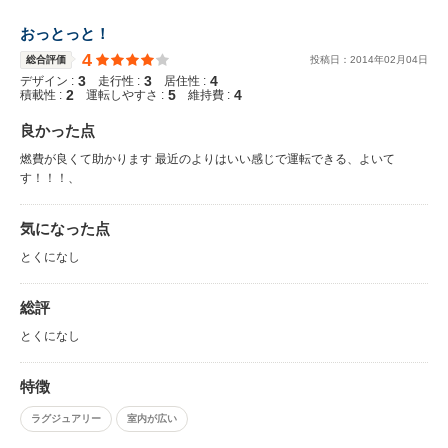
おっとっと！
4
総合評価
投稿日：
2014
年
02
月
04
日
3
3
4
デザイン :
走行性 :
居住性 :
2
5
4
積載性 :
運転しやすさ :
維持費 :
良かった点
燃費が良くて助かります 最近のよりはいい感じで運転できる、よいて
す！！！、
気になった点
とくになし
総評
とくになし
特徴
ラグジュアリー
室内が広い