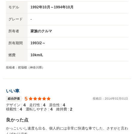
モデル
1992年10月～1994年10月
グレード
-
所有者
家族のクルマ
所有期間
1993/2～
燃費
10km/L
投稿者：把瑠都（神奈川県）
いい車
5
総合評価
投稿日：
2014
年
02
月
01
日
4
4
4
デザイン :
走行性 :
居住性 :
4
4
2
積載性 :
運転しやすさ :
維持費 :
良かった点
かっこいいし速度も出る、個人的には非常に快適な車でした、さすがと言わ
んばかりです