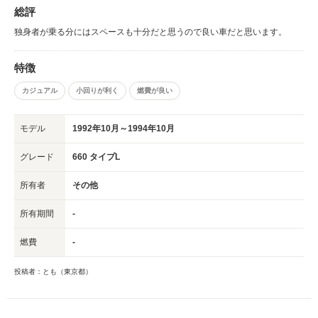
総評
独身者が乗る分にはスペースも十分だと思うので良い車だと思います。
特徴
カジュアル
小回りが利く
燃費が良い
モデル
1992年10月～1994年10月
グレード
660 タイプL
所有者
その他
所有期間
-
燃費
-
投稿者：とも（東京都）