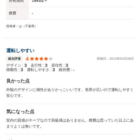
所有期間
1993/2～
燃費
-
投稿者：は（千葉県）
運転しやすい
4
総合評価
投稿日：
2013
年
03
月
28
日
3
3
3
デザイン :
走行性 :
居住性 :
3
3
-
積載性 :
運転しやすさ :
維持費 :
良かった点
外観のデザインに個性がありかっこいいです。視界が広いので運転しやすく
安心です。
気になった点
室内の質感がチープなので高級感はありません。燃費は思っていた以上にあ
まりよくは無いです。