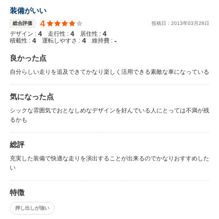
装備がいい
4
総合評価
投稿日：
2013
年
03
月
28
日
4
4
4
デザイン :
走行性 :
居住性 :
4
4
-
積載性 :
運転しやすさ :
維持費 :
良かった点
自分らしい走りを追及できてかなり楽しく活用できる素敵な車になっている
気になった点
シックな雰囲気でおとなしめなデザインを好んでいる人にとっては不満が残
るかも
総評
充実した装備で快適な走りを演出することが出来るのでかなりおすすめした
い
特徴
押し出しが強い