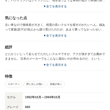
す。ハンドリングはクイックだし、地を這うような車高の低さで体感の加速
はとても楽しい車です。 このクルマを見て試乗して後先考えずに買ってし
▼全てを表示する
まったほどのインパクトはあります。
気になった点
古い車なので個体差が大きく、程度の良いクルマを探すのがたいへん。縁あ
って家族(息子)の知人から譲り受けたのだが、あまり乗ってなかったせいか
手入れが悪く、入手３カ月でエンジンブローの目にあった。中古エンジンの
▼全てを表示する
載せ替えなど数多くの経験を積みそれはそれで楽しかったが、実用性の無さ
と底なしの修理・維持費用に音をあげて手放すことになった。 自分の持っ
総評
ていた車の最大の欠点は高速の安定感、東名高速横浜青葉IC～町田ICを走っ
たが110km/h出したら怖かった。 居住性はクローズドの車体を許容するか
とにかくいじって走らせてたのしいクルマですが、アクが強すぎてお薦めで
どうかによって変わりますが、私自身オープン志向なので「これは違うな」
きません。 日本のメーカーでもこんなに面白いのが作れるのだ、という見
というのが手放したもう一つの理由
本です。 ちゃんと金かけて整備すれば快適なクルマに仕上がりますが、ロ
▼全てを表示する
ードスターの新車が買えちゃうよ、っていうのが実感。
特徴
スポーティ
押し出しが強い
加速が良い
モデル
1992年10月～1994年10月
グレード
660