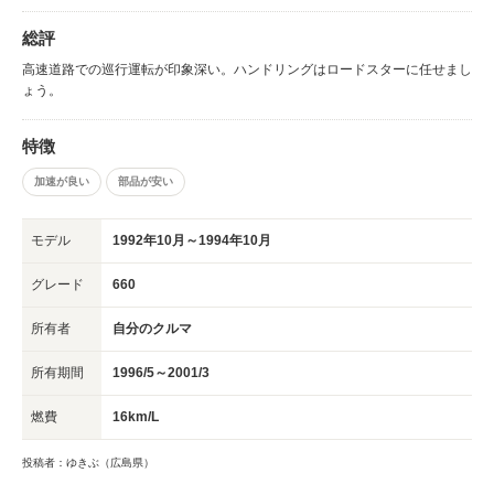
総評
高速道路での巡行運転が印象深い。ハンドリングはロードスターに任せまし
ょう。
特徴
加速が良い
部品が安い
モデル
1992年10月～1994年10月
グレード
660
所有者
自分のクルマ
所有期間
1996/5～2001/3
燃費
16km/L
投稿者：ゆきぶ（広島県）