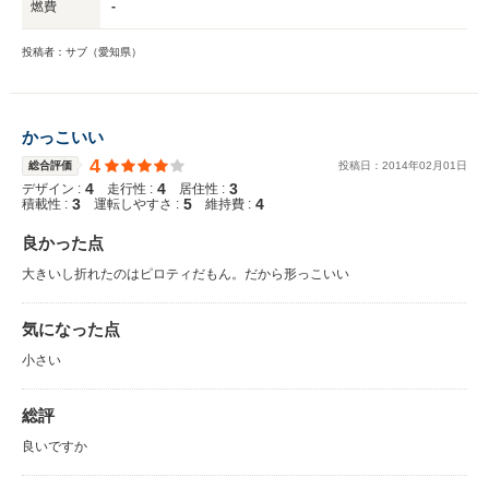
燃費
-
投稿者：サブ（愛知県）
かっこいい
4
総合評価
投稿日：
2014
年
02
月
01
日
4
4
3
デザイン :
走行性 :
居住性 :
3
5
4
積載性 :
運転しやすさ :
維持費 :
良かった点
大きいし折れたのはピロティだもん。だから形っこいい
気になった点
小さい
総評
良いですか