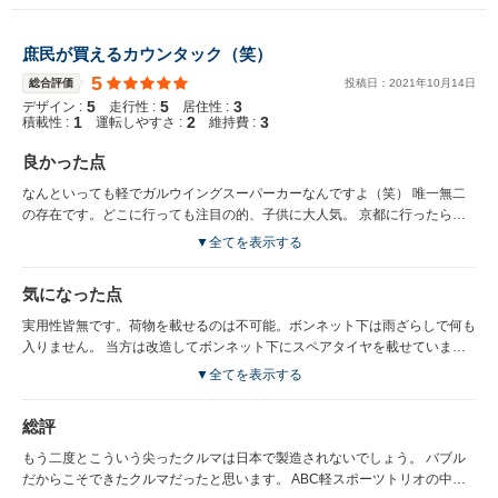
庶民が買えるカウンタック（笑）
5
総合評価
投稿日：
2021
年
10
月
14
日
5
5
3
デザイン :
走行性 :
居住性 :
1
2
3
積載性 :
運転しやすさ :
維持費 :
良かった点
なんといっても軽でガルウイングスーパーカーなんですよ（笑） 唯一無二
の存在です。どこに行っても注目の的、子供に大人気。 京都に行ったら、
観光客の外人さんに驚かれました、すべていい思い出です。
▼全てを表示する
気になった点
実用性皆無です。荷物を載せるのは不可能。ボンネット下は雨ざらしで何も
入りません。 当方は改造してボンネット下にスペアタイヤを載せていまし
たがお勧めしません。 後日談ですが、このクルマの設計関係者にこのスペ
▼全てを表示する
アの件を聞いたところ、 「衝突実験で、フロントクラッシュ時にスペアタ
イヤが室内に飛び込み、乗員が致命傷を負う ことが判明し、シート背後に
総評
搭載することになった」そうです。
もう二度とこういう尖ったクルマは日本で製造されないでしょう。 バブル
だからこそできたクルマだったと思います。 ABC軽スポーツトリオの中で