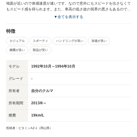
地面が近いので体感速度が速いです。なので意外にもスピードを出さなくて
もスピード感を得られます。また、車高の低さ故の視界の悪さもあるので単
純に運転するだけでも神経を集中する必要があります。強制的に安全運転を
▼全てを表示する
強いるクルマです。機関系の維持はスズキ製のリビルド品が使えるので「走
る・曲がる・止まる」は確保できます。外装・内装は課金がDIYでなんとか
特徴
乗り切る必要はあるかもです。それも楽しみだと思ってます。
カジュアル
スポーティ
ハンドリングが良い
加速が良い
燃費が良い
部品が安い
モデル
1992年10月～1994年10月
グレード
-
所有者
自分のクルマ
所有期間
2013/6～
燃費
19km/L
投稿者：ビタミンAZ-1（岡山県）