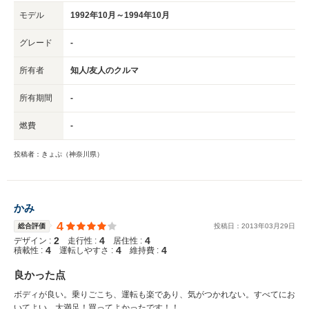
モデル
1992年10月～1994年10月
グレード
-
所有者
知人/友人のクルマ
所有期間
-
燃費
-
投稿者：きょぷ（神奈川県）
かみ
4
総合評価
投稿日：
2013
年
03
月
29
日
2
4
4
デザイン :
走行性 :
居住性 :
4
4
4
積載性 :
運転しやすさ :
維持費 :
良かった点
ボディが良い。乗りごこち、運転も楽であり、気がつかれない。すべてにお
いてよい、大満足！買ってよかったです！！