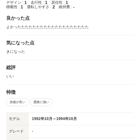
1
1
1
デザイン :
走行性 :
居住性 :
1
2
-
積載性 :
運転しやすさ :
維持費 :
良かった点
よかったたたたたたたたたたたたたたたたたたた
気になった点
きになった
総評
いい
特徴
加速が良い
悪路に強い
モデル
1992年10月～1994年10月
グレード
-