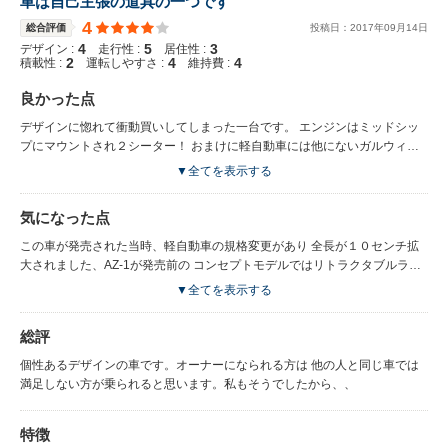
車は自己主張の道具の一つです
4
総合評価
投稿日：
2017
年
09
月
14
日
4
5
3
デザイン :
走行性 :
居住性 :
2
4
4
積載性 :
運転しやすさ :
維持費 :
良かった点
デザインに惚れて衝動買いしてしまった一台です。 エンジンはミッドシッ
プにマウントされ２シーター！ おまけに軽自動車には他にないガルウィン
グ！カッコよくてキビキビ走りました 直列３気筒のダブルオーバーヘッド
▼全てを表示する
カムにターボチャージャーが採用されていて 低回転からもトルク感は十分
にあり高回転でもスムーズにレッドゾーンまで 吹き上げてくれるエンジン
気になった点
は気持ち良くもありました。 またステアリングはロックトゥロックが２回
転ちょっとと 一般的な車に比べてハンドル操作量も少ないので、自分の意
この車が発売された当時、軽自動車の規格変更があり 全長が１０センチ拡
図する走行ラインを 走らせやすくなっていました。 分かりやすく表現する
大されました、AZ-1が発売前の コンセプトモデルではリトラクタブルライ
とゴーカートに乗ってる感じです。 少ないハンドル操作量でコーナーを駆
トだったのですが、 規格変更によって、固定ライトに変更されたのが、デ
▼全てを表示する
け抜けていく面白い車ですが、 前後重量配分はリアヘビーのため定速では
ザイン上で 残念なところですね。リトラクタブルライトで発売されていた
何も問題ないのですが、 高速走行時は直進安定性がちょっと心配でした、
ら もっと人気があった車種だと思います。 あと、仕方ない事ですが、車内
総評
ステアリングを切っても荷重移動を考えないと 思った通りには曲がってく
は狭いです。 普通にシートに座っても肩が、ドアに接触してしまうくらい
れないので フロントに荷重を移動しステアリングを切ってコーナーに進入
狭い 前後に関してはウィンドウが寝ているので、圧迫感はありませんでし
個性あるデザインの車です。オーナーになられる方は 他の人と同じ車では
していく 自分が車をコントロールしている感覚があるので面白い車でした
た。 あとウィンドウも チケットウィンドウと呼ばれていて １０センチ位
満足しない方が乗られると思います。私もそうでしたから、、
しか開きません。
特徴