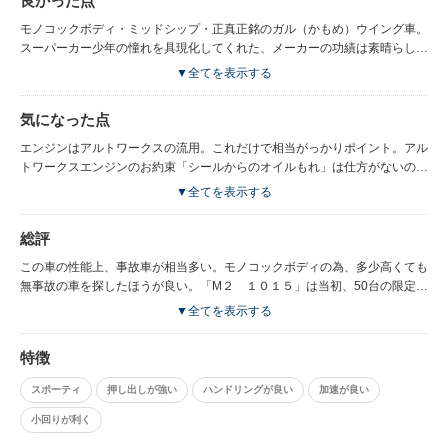
良かった点
モノコックボディ・ミッドシップ・正真正銘のガル（かもめ）ウイング車。
スーパーカー少年の憧れを具現化してくれた、メーカーの功績は素晴らしい
の一言につきる。レースカー並みの鋭い加速、クイックなステアリング、こ
▼全てを表示する
ういった車は今後もう出てこないと思われる。室内が狭いため、クーラー・
ヒーターはよく効く。
気になった点
エンジンはアルトワークスの流用。これだけで相当がっかりポイント。アル
トワークスエンジンのお約束「シールからのオイルもれ」は仕方がないのか
も。ドアミラーのキャロルっぽさ。非常にクイックすぎるステアリング、鬼
▼全てを表示する
のような加速で雨の日はまっすぐ走るだけでも相当ストレス。また目線がガ
ードレールくらいの位置だったり、デザインが故の死角だったりで、死ぬか
総評
もしれない程の怖い経験を何度もした。
この車の性能上、事故車が相当多い。モノコックボディの為、多少高くても
無事故の車を探したほうが良い。「M２ １０１５」は当初、50台の限定販
売だったが、追加で150台ほど増産されたらしい。また、パーツも単体で販
▼全てを表示する
売されたため、ファクトリー車ではない車も多数存在。ビートやカプチーノ
に比べ、実用性は皆無なので、純粋なホビー車として購入を検討すべき。
特徴
スポーティ
押し出しが強い
ハンドリングが良い
加速が良い
小回りが利く