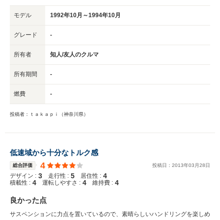
モデル
1992年10月～1994年10月
グレード
-
所有者
知人/友人のクルマ
所有期間
-
燃費
-
投稿者：ｔａｋａｐｉ（神奈川県）
低速域から十分なトルク感
4
総合評価
投稿日：
2013
年
03
月
28
日
3
5
4
デザイン :
走行性 :
居住性 :
4
4
4
積載性 :
運転しやすさ :
維持費 :
良かった点
サスペンションに力点を置いているので、素晴らしいハンドリングを楽しめ