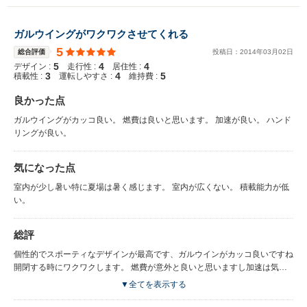
ガルウイングがワクワクさせてくれる
5
総合評価
投稿日：
2014
年
03
月
02
日
5
4
4
デザイン :
走行性 :
居住性 :
3
4
5
積載性 :
運転しやすさ :
維持費 :
良かった点
ガルウイングがカッコ良い。 燃費は良いと思います。 加速が良い。 ハンド
リングが良い。
気になった点
室内が少し暑い特に夏場は暑く感じます。 室内が広くない。 積載能力が低
い。
総評
個性的でスポーティなデザインが最高です、ガルウインがカッコ良いですね
開閉する時にワクワクします。 燃費が意外と良いと思いますし加速は気持
ち良くスピードにのってくれます、内装もそれなりですし低重心で包み込ま
▼全てを表示する
れるような感覚の運転席も良いです。 室内が広くないのと積載能力が無い
ところですけどこれは仕方ないと個人的には思っています、夏場室内が暑い