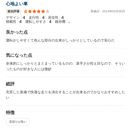
心地よい車
4
総合評価
投稿日：
2013
年
03
月
30
日
4
4
4
デザイン :
走行性 :
居住性 :
4
4
-
積載性 :
運転しやすさ :
維持費 :
良かった点
運転がしやすくて色んな部分の出来がしっかりとしているので安心だ
気になった点
全体的にしっかりとまとまっているものの、派手さが控え目なので、そうい
ったものが好きな人には微妙
総評
充実した装備で快適な走りを演出することが出来るのでかなりおすすめした
い
特徴
見切りが良い