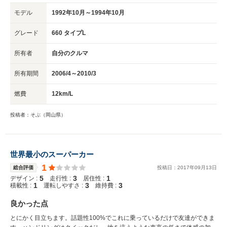
モデル
1992年10月～1994年10月
グレード
660 タイプL
所有者
自分のクルマ
所有期間
2006/4～2010/3
燃費
12km/L
投稿者：そぶ（岡山県）
世界最小のスーパーカー
1
総合評価
投稿日：
2017
年
09
月
13
日
5
3
1
デザイン :
走行性 :
居住性 :
1
3
3
積載性 :
運転しやすさ :
維持費 :
良かった点
とにかく目立ちます。話題性100%でこれに乗っているだけで友達ができま