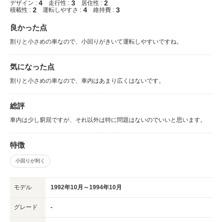
4
3
2
デザイン :
走行性 :
居住性 :
2
4
3
積載性 :
運転しやすさ :
維持費 :
良かった点
割りと小さめの車なので、小回りがきいて運転しやすいですね。
気になった点
割りと小さめの車なので、車内はあまり広くはないです。
総評
車内は少し窮屈ですが、それ以外は特に問題はないのでいいと思います。
特徴
小回りが利く
モデル
1992年10月～1994年10月
グレード
-