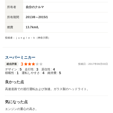
所有者
自分のクルマ
所有期間
2013/8～2015/1
燃費
13.7km/L
投稿者：ｊｕｎｇｌｅ－ｂ（神奈川県）
スーパーミニカー
3
総合評価
投稿日：
2017
年
09
月
03
日
5
3
4
デザイン :
走行性 :
居住性 :
1
4
5
積載性 :
運転しやすさ :
維持費 :
良かった点
高速道路での巡行運転および加速。ガラス製のヘッドライト。
気になった点
エンジンの重心の高さ。