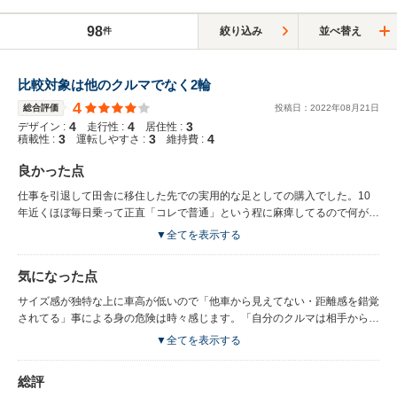
98
絞り込み
並べ替え
件
比較対象は他のクルマでなく2輪
4
総合評価
投稿日：
2022
年
08
月
21
日
4
4
3
デザイン :
走行性 :
居住性 :
3
3
4
積載性 :
運転しやすさ :
維持費 :
良かった点
仕事を引退して田舎に移住した先での実用的な足としての購入でした。10
年近くほぼ毎日乗って正直「コレで普通」という程に麻痺してるので何が良
いとか客観的に解らなくなってます。リアウインドウ下（シートの後ろ）の
▼全てを表示する
スペースでそこまで不便には感じてないです。ガルウイングは40㎝ほどの
空間で開くので下手なクーペドアより狭い場所でもOKです。
気になった点
サイズ感が独特な上に車高が低いので「他車から見えてない・距離感を錯覚
されてる」事による身の危険は時々感じます。「自分のクルマは相手から見
えてない...かもしれない運転」は必須になります。あとハンドルがクイック
▼全てを表示する
な副作用で舵角が小さくても曲がりきってしまうので自動でウインカーが戻
らない場合が結構起きます。ウインカーは戻ってる確認する習慣をつけない
総評
と出し放し運転になるので要注意です。