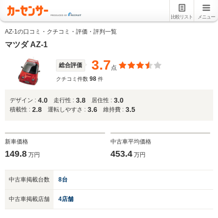
比較リスト
メニュー
AZ-1の口コミ・クチコミ・評価・評判一覧
マツダ AZ-1
3.7
総合評価
点
98
クチコミ件数
件
4.0
3.8
3.0
デザイン :
走行性 :
居住性 :
2.8
3.6
3.5
積載性 :
運転しやすさ :
維持費 :
新車価格
中古車平均価格
149.8
453.4
万円
万円
中古車掲載台数
8台
中古車掲載店舗
4店舗