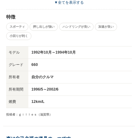
も最後発だったせいで不況のあおりをもろに受け、 ３０００台弱の生産で
▼全てを表示する
終わりました。在庫処理のためにマツダスピード仕様と称して 専用エア
ロ、全塗装を施して何とか捌き切ったというのが実情です。 当方の個体も
特徴
もとは赤だったようです。
スポーティ
押し出しが強い
ハンドリングが良い
加速が良い
小回りが利く
モデル
1992年10月～1994年10月
グレード
660
所有者
自分のクルマ
所有期間
1996/5～2002/6
燃費
12km/L
投稿者：ｇｉｌｌｅｓ（滋賀県）