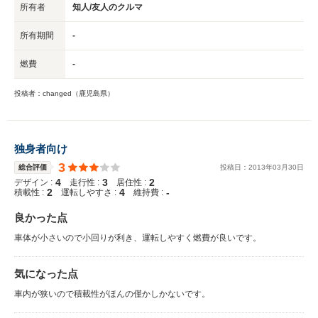
所有者
知人/友人のクルマ
所有期間
-
燃費
-
投稿者：changed（鹿児島県）
独身者向け
3
総合評価
投稿日：
2013
年
03
月
30
日
4
3
2
デザイン :
走行性 :
居住性 :
2
4
-
積載性 :
運転しやすさ :
維持費 :
良かった点
車体が小さいので小回りが利き、運転しやすく燃費が良いです。
気になった点
車内が狭いので積載性がほんの僅かしかないです。