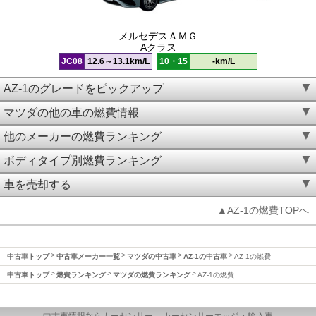
メルセデスＡＭＧ
Aクラス
JC08
12.6～13.1km/L
10・15
-km/L
AZ-1のグレードをピックアップ
マツダの他の車の燃費情報
他のメーカーの燃費ランキング
ボディタイプ別燃費ランキング
車を売却する
▲AZ-1の燃費TOPへ
中古車トップ
中古車メーカー一覧
マツダの中古車
AZ-1の中古車
AZ-1の燃費
中古車トップ
燃費ランキング
マツダの燃費ランキング
AZ-1の燃費
中古車情報ならカーセンサー
カーセンサーエッジ・輸入車