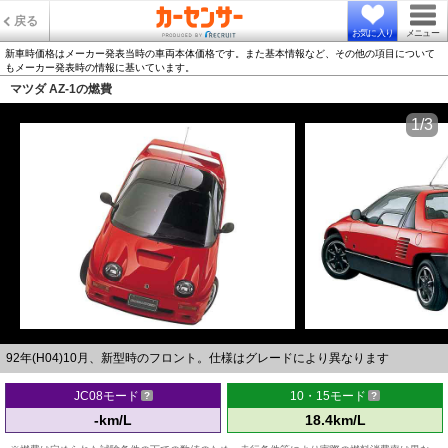
戻る
お気に入り
メニュー
新車時価格はメーカー発表当時の車両本体価格です。また基本情報など、その他の項目について
もメーカー発表時の情報に基いています。
マツダ AZ-1の燃費
1/3
92年(H04)10月、新型時のフロント。仕様はグレードにより異なります
JC08モード
10・15モード
-km/L
18.4km/L