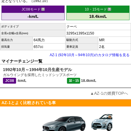
定となっている。（1992.10）
JC08モード
10・15モード
-km/L
18.4km/L
クーペ
ボディタイプ
3295x1395x1150
全長x全幅x全高(mm)
64馬力
MR
最高出力
駆動方式
657cc
2名
排気量
乗車定員
AZ-1 (92年10月～94年10月)のカタログ情報を見る
マイナーチェンジ一覧
1992年10月～1994年10月生産モデル
ガルウイングを採用したミッドシップスポーツ
JC08
-km/L
10・15
18.4km/L
▲AZ-1の燃費TOPへ
AZ-1とよく比較されている車