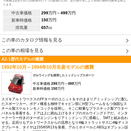
※燃費は定められた試験条件の下での数値のため、走行条件等により実際の燃料消費率は異な
ります。
中古車価格
299
万円～
499
万円
150
万円
新車時価格
排気量
657
cc
この車のカタログ情報を見る
この車の相場を見る
AZ-1歴代モデルの燃費
1992年10月～1994年10月生産モデルの燃費
ガルウイングを採用したミッドシップスポーツ
中古車価格
299
万円～
499
万円
新車時価格
150
万円
スズキアルトワークスのFFターボのユニットをそのままリアミッドシップに配し
たスポーツカー。ボディ構造も独特でキャビン部にH型フレームをもつ強固なス
チール製スケルトンモノコックを採用し、そこに軽量なプラスチック製アウター
パネルを装着する。ドアは上に跳ね上げるタイプのガルウイングドアだ。インタ
ークーラー付きのターボエンジンをリアミッドシップに搭載し、5MTと組み合わ
せる。足回りもアルトワークスからの流用となり4輪ストラットサスに4輪ディス
クブレーキ、タイヤは155/65R13を装着。アルミホイールとABSはオプション設