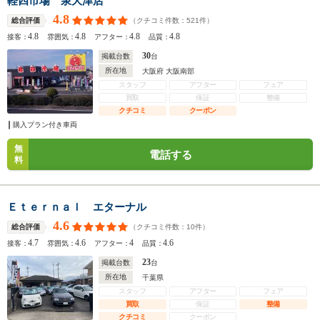
軽四市場 泉大津店
4.8
（クチコミ件数：
521
件）
総合評価
4.8
4.8
4.8
4.8
接客：
雰囲気：
アフター：
品質：
30
掲載台数
台
所在地
大阪府 大阪南部
スタッフ
アフター
フェア
買取
保証
整備
クチコミ
クーポン
購入プラン付き車両
無
電話する
料
Ｅｔｅｒｎａｌ エターナル
4.6
（クチコミ件数：
10
件）
総合評価
4.7
4.6
4
4.6
接客：
雰囲気：
アフター：
品質：
23
掲載台数
台
所在地
千葉県
スタッフ
アフター
フェア
買取
保証
整備
クチコミ
クーポン