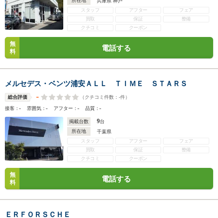
所在地
兵庫県 神戸
スタッフ
アフター
フェア
買取
保証
整備
クチコミ
クーポン
無
電話する
料
メルセデス・ベンツ浦安ＡＬＬ ＴＩＭＥ ＳＴＡＲＳ
-
（クチコミ件数：
-
件）
総合評価
-
-
-
-
接客：
雰囲気：
アフター：
品質：
9
掲載台数
台
所在地
千葉県
スタッフ
アフター
フェア
買取
保証
整備
クチコミ
クーポン
無
電話する
料
ＥＲＦＯＲＳＣＨＥ