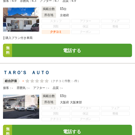
4.9
4.3
4.7
4.9
接客：
雰囲気：
アフター：
品質：
15
掲載台数
台
所在地
京都府
スタッフ
アフター
フェア
買取
保証
整備
クチコミ
クーポン
購入プラン付き車両
無
電話する
料
ＴＡＲＯ’Ｓ ＡＵＴＯ
-
（クチコミ件数：
-
件）
総合評価
-
-
-
-
接客：
雰囲気：
アフター：
品質：
13
掲載台数
台
所在地
大阪府 大阪東部
スタッフ
アフター
フェア
買取
保証
整備
クチコミ
クーポン
無
電話する
料