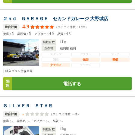
２ｎｄ ＧＡＲＡＧＥ セカンドガレージ 大野城店
4.9
（クチコミ件数：
17
件）
総合評価
5
5
4.9
4.8
接客：
雰囲気：
アフター：
品質：
11
掲載台数
台
所在地
福岡県 福岡
スタッフ
アフター
フェア
買取
保証
整備
クチコミ
クーポン
購入プラン付き車両
無
電話する
料
ＳＩＬＶＥＲ ＳＴＡＲ
-
（クチコミ件数：
-
件）
総合評価
-
-
-
-
接客：
雰囲気：
アフター：
品質：
10
掲載台数
台