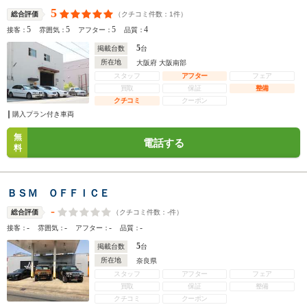
5
（クチコミ件数：
1
件）
総合評価
5
5
5
4
接客：
雰囲気：
アフター：
品質：
5
掲載台数
台
所在地
大阪府 大阪南部
スタッフ
アフター
フェア
買取
保証
整備
クチコミ
クーポン
購入プラン付き車両
無
電話する
料
ＢＳＭ ＯＦＦＩＣＥ
-
（クチコミ件数：
-
件）
総合評価
-
-
-
-
接客：
雰囲気：
アフター：
品質：
5
掲載台数
台
所在地
奈良県
スタッフ
アフター
フェア
買取
保証
整備
クチコミ
クーポン