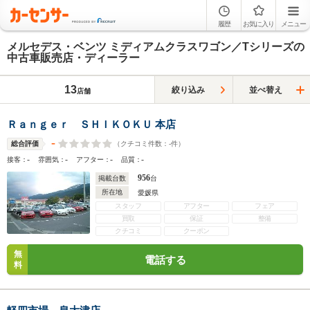
履歴
お気に入り
メニュー
メルセデス・ベンツ ミディアムクラスワゴン／Tシリーズの
中古車販売店・ディーラー
13
絞り込み
並べ替え
店舗
Ｒａｎｇｅｒ ＳＨＩＫＯＫＵ 本店
-
（クチコミ件数：
-
件）
総合評価
-
-
-
-
接客：
雰囲気：
アフター：
品質：
956
掲載台数
台
所在地
愛媛県
スタッフ
アフター
フェア
買取
保証
整備
クチコミ
クーポン
無
電話する
料