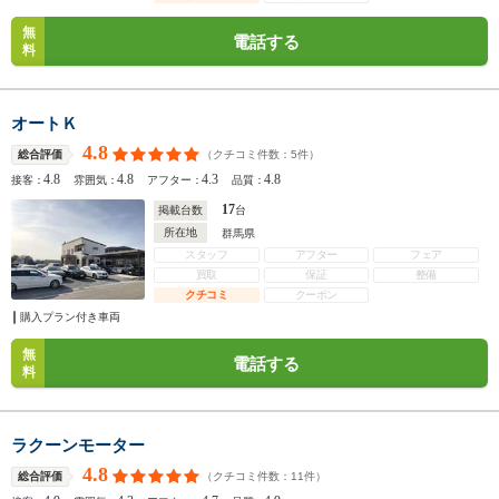
無
電話する
料
オートＫ
4.8
（クチコミ件数：
5
件）
総合評価
4.8
4.8
4.3
4.8
接客：
雰囲気：
アフター：
品質：
17
掲載台数
台
所在地
群馬県
スタッフ
アフター
フェア
買取
保証
整備
クチコミ
クーポン
購入プラン付き車両
無
電話する
料
ラクーンモーター
4.8
（クチコミ件数：
11
件）
総合評価