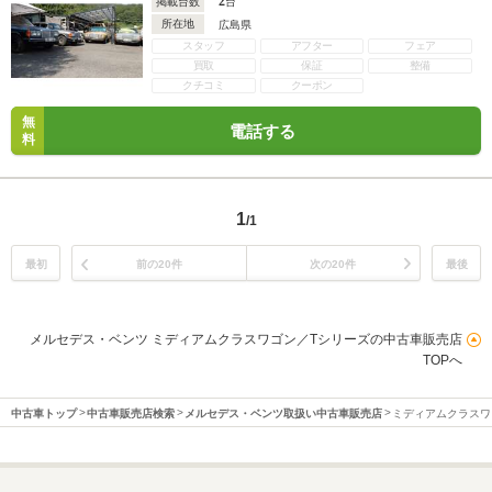
2
掲載台数
台
所在地
広島県
スタッフ
アフター
フェア
買取
保証
整備
クチコミ
クーポン
無
電話する
料
1
/1
最初
前の20件
次の20件
最後
メルセデス・ベンツ ミディアムクラスワゴン／Tシリーズの中古車販売店
TOPへ
中古車トップ
中古車販売店検索
メルセデス・ベンツ取扱い中古車販売店
ミディアムクラスワ