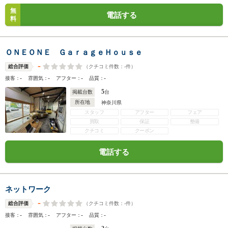
無
電話する
料
ＯＮＥＯＮＥ ＧａｒａｇｅＨｏｕｓｅ
-
（クチコミ件数：
-
件）
総合評価
-
-
-
-
接客：
雰囲気：
アフター：
品質：
5
掲載台数
台
所在地
神奈川県
スタッフ
アフター
フェア
買取
保証
整備
クチコミ
クーポン
電話する
ネットワーク
-
（クチコミ件数：
-
件）
総合評価
-
-
-
-
接客：
雰囲気：
アフター：
品質：