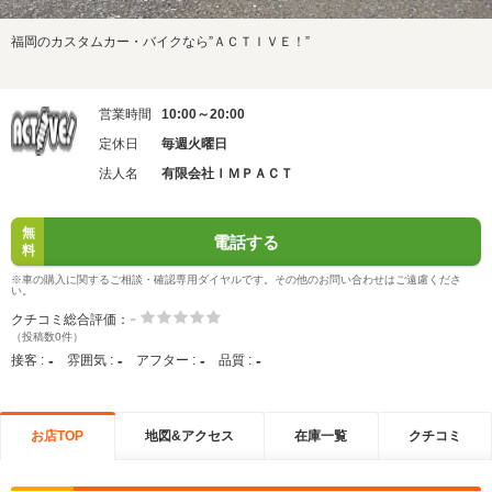
福岡のカスタムカー・バイクなら”ＡＣＴＩＶＥ！”
営業時間
10:00～20:00
定休日
毎週火曜日
法人名
有限会社ＩＭＰＡＣＴ
無
電話する
料
※車の購入に関するご相談・確認専用ダイヤルです。その他のお問い合わせはご遠慮くださ
い。
-
クチコミ総合評価：
（投稿数0件）
-
-
-
-
接客 :
雰囲気 :
アフター :
品質 :
お店TOP
地図&アクセス
在庫一覧
クチコミ