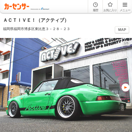
履歴
お気に入り
メニュー
ＡＣＴＩＶＥ！（アクティブ）
福岡県福岡市博多区東比恵３－２８－２３
MAP
1/5