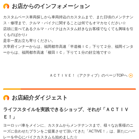
ETC
お店からのインフォメーション
カスタムベース車両探しから車両持込のカスタムまで、また日頃のメンテナン
ス・修理まで、クルマ・バイクに関することは何でもオマカセください☆
店頭に並べてあるクルマ・バイクはカスタム好きなお客様でなくても興味を引
くものばかり♪
是非一度お立ち寄りください。
大宰府インナーからは、福岡都市高速「半道橋ＩＣ」下りて２分、福岡インタ
ーからは、福岡都市高速「榎田ＩＣ」下りて１分の好立地です☆
ＡＣＴＩＶＥ！（アクティブ）のページTOPへ
お店紹介ダイジェスト
ライフスタイルを実践できるショップ、それが「ＡＣＴＩＶ
Ｅ！」
ヨーロッパ車をメインに、カスタムからメンテナンスまで、様々なお客様のニ
ーズに合わせたプランをご提案させて頂いてきた「ACTIVE！」は、新たにハー
レーを中心にバイクカスタムも始めました☆