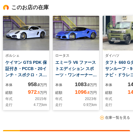
このお店の在庫
ポルシェ
ロータス
ダイハツ
ケイマン GTS PDK 保
エミーラ V6 ファース
タフト 660 
証付き・PCCB・20イ
トエディション スポ
サンルーフ・9
ンチ・スポクロ・スポ
ーツ・ワンオーナー・
ナビ・ドラレコ
エキ・レザーインテリ
鍛造20インチ・ビル
連動)・ダーク
958
1083
1
本体
.0
万円
本体
.0
万円
本体
ア・カーボンパネル・
シュタインダンパー・
ンメッキパッ
972
1096
1
総額
.5
万円
総額
.6
万円
総額
スポーツシート・スポ
アイバッハサス・ロッ
ックスタイル
年式
2015
年
年式
2023
年
年式
ーツステア・レッドメ
キードブレーキ・イエ
360度カメラ
走行
4.7
万km
走行
0.9
万km
走行
ーター・TPM・電格
ローキャリパー・LED
カメラ・社外1
ミラー・デイライト・
オートヘッドライト・
チアルミホイ
在庫一覧を見る
Bカメ・BOSE・ドラ
12WAY電動セミバ
人ワンオーナ
レコ
ケ・シートヒーター・
ETC・Clazz
クルコン・Bカメ・
カバー