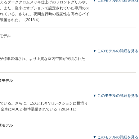
▼ このモデルの詳細を見る
えるダーククロムメッキ仕上げのフロントグリルや、
。また、従来はオプションで設定されていた専用のス
れている。さらに、夜間走行時の視認性を高めるバイ
備された。（2018.4）
産モデル
▼ このモデルの詳細を見る
グが標準装備され、より上質な室内空間が実現された
生産モデル
▼ このモデルの詳細を見る
いる。さらに、15Xと15X Vセレクションに横滑り
全車にVDCが標準装備されている（2014.11）
生産モデル
▼ このモデルの詳細を見る