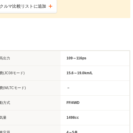
クルマ比較リストに追加
高出力
109～116ps
費(JC08モード)
15.6～19.0km/L
費(WLTCモード)
－
動方式
FF/4WD
気量
1498cc
車定員
4～5名