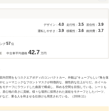
4.0
3.5
3.9
デザイン：
走行性：
居住性：
3.9
3.6
3.7
運転しやすさ：
積載性：
維持費：
57
キング
位
42.7
中古車平均価格
万円
室内空間をもつスクエアボディのコンパクトカー。外観は“キューブらしい”角を落
やヒューマニックなフロントマスクが特徴的な、個性的な仕上がりだ。ホイール
をモチーフにラウンドした曲面で構成し、和める空間を目指している。シートも
、居心地の良さに貢献。様々な場所に採用された波紋をモチーフとしたパーツ、
ドなど、乗る人を和ませる仕掛けも用意されている。（2008.11）