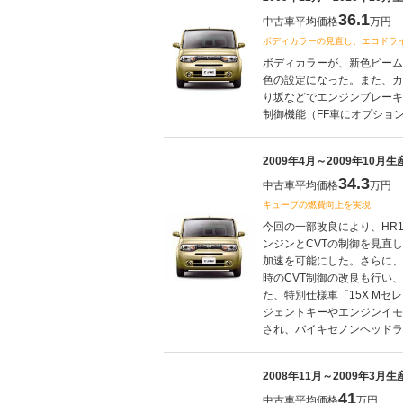
36.1
中古車平均価格
万円
ボディカラーの見直し、エコドラ
ボディカラーが、新色ビーム
色の設定になった。また、カ
り坂などでエンジンブレーキ
制御機能（FF車にオプション設
2009年4月～2009年10月
34.3
中古車平均価格
万円
キューブの燃費向上を実現
今回の一部改良により、HR1
ンジンとCVTの制御を見直
加速を可能にした。さらに、
時のCVT制御の改良も行い
た、特別仕様車「15X Mセレ
ジェントキーやエンジンイモ
され、バイキセノンヘッドラン
2008年11月～2009年3月
41
中古車平均価格
万円