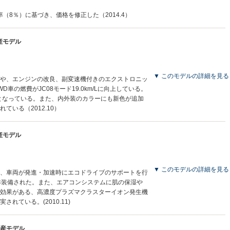
率（8％）に基づき、価格を修正した（2014.4）
生産モデル
▼ このモデルの詳細を見る
や、エンジンの改良、副変速機付きのエクストロニッ
D車の燃費がJC08モード19.0km/Lに向上している。
象となっている。また、内外装のカラーにも新色が追加
ている（2012.10）
生産モデル
▼ このモデルの詳細を見る
し、車両が発進・加速時にエコドライブのサポートを行
準装備された。また、エアコンシステムに肌の保湿や
効果がある、高濃度プラズマクラスターイオン発生機
れている。(2010.11)
月生産モデル