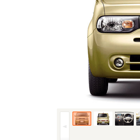
08年(H20)11月、FMC時のフロント。仕様