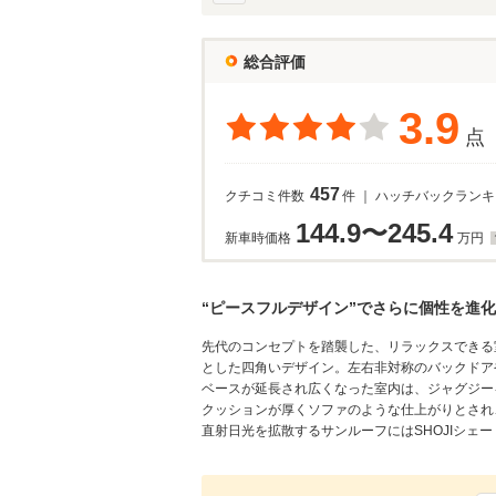
総合評価
3.9
点
457
クチコミ件数
件 ｜ ハッチバックラン
144.9〜245.4
新車時価格
万円
“ピースフルデザイン”でさらに個性を進化
先代のコンセプトを踏襲した、リラックスできる
とした四角いデザイン。左右非対称のバックドア
ベースが延長され広くなった室内は、ジャグジー
クッションが厚くソファのような仕上がりとされ
直射日光を拡散するサンルーフにはSHOJIシェー