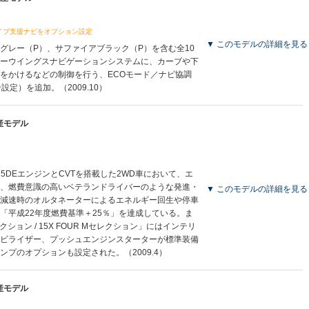
イブ支援ナビをオプション設定
▼ このモデルの詳細を見る
グレー（P）、サファイアブラック（P）を含む全10
ーウイングスナビゲーションシステムに、カーブや下
をかけるなどの制御を行う、ECOモード／ナビ協調
定）を追加。（2009.10）
生産モデル
5DEエンジンとCVTを搭載した2WD車において、エ
し、燃費意識の高いベテランドライバーのような発進・
▼ このモデルの詳細を見る
減速時のオルタネーターによるエネルギー回生や停車
、「平成22年度燃費基準＋25％」を達成している。ま
クション / 15X FOUR Mセレクション」にはインテリ
ビライザー、プッシュエンジンスターターが標準装備
プのオプションも設定された。（2009.4）
生産モデル