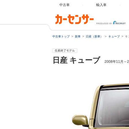
中古車
輸入車
中古車トップ
新車
日産（新車）
キューブ
キ
生産終了モデル
日産
キューブ
2008年11月～