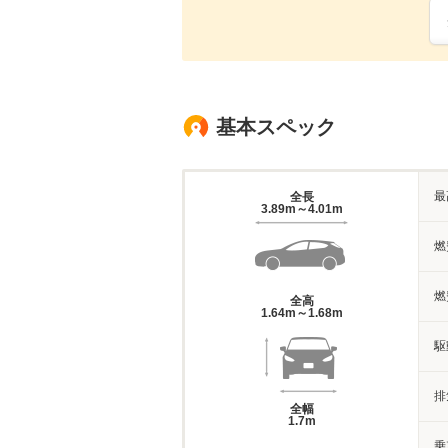
基本スペック
最
全長
3.89m～4.01m
燃
燃
全高
1.64m～1.68m
駆
排
全幅
1.7m
乗