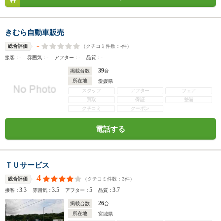
料
きむら自動車販売
-
（クチコミ件数：
-
件）
総合評価
-
-
-
-
接客：
雰囲気：
アフター：
品質：
39
掲載台数
台
所在地
愛媛県
スタッフ
アフター
フェア
買取
保証
整備
クチコミ
クーポン
電話する
ＴＵサービス
4
（クチコミ件数：
3
件）
総合評価
3.3
3.5
5
3.7
接客：
雰囲気：
アフター：
品質：
26
掲載台数
台
所在地
宮城県