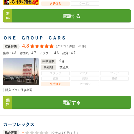
クチコミ
クーポン
無
電話する
料
ＯＮＥ ＧＲＯＵＰ ＣＡＲＳ
4.8
（クチコミ件数：
44
件）
総合評価
4.8
4.7
4.8
4.7
接客：
雰囲気：
アフター：
品質：
9
掲載台数
台
所在地
茨城県
スタッフ
アフター
フェア
買取
保証
整備
クチコミ
クーポン
購入プラン付き車両
無
電話する
料
カーフレックス
-
（クチコミ件数：
-
件）
総合評価