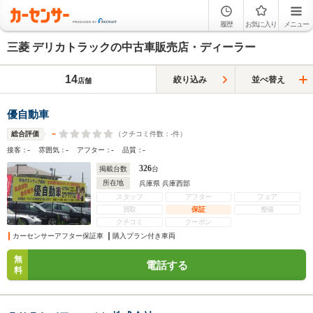
履歴
お気に入り
メニュー
三菱 デリカトラックの中古車販売店・ディーラー
14
絞り込み
並べ替え
店舗
優自動車
-
（クチコミ件数：
-
件）
総合評価
-
-
-
-
接客：
雰囲気：
アフター：
品質：
326
掲載台数
台
所在地
兵庫県 兵庫西部
スタッフ
アフター
フェア
買取
保証
整備
クチコミ
クーポン
カーセンサーアフター保証車
購入プラン付き車両
無
電話する
料