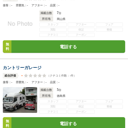
-
-
-
-
接客：
雰囲気：
アフター：
品質：
7
掲載台数
台
所在地
岡山県
スタッフ
アフター
フェア
買取
保証
整備
クチコミ
クーポン
無
電話する
料
カントリーガレージ
-
（クチコミ件数：
-
件）
総合評価
-
-
-
-
接客：
雰囲気：
アフター：
品質：
5
掲載台数
台
所在地
徳島県
スタッフ
アフター
フェア
買取
保証
整備
クチコミ
クーポン
無
電話する
料