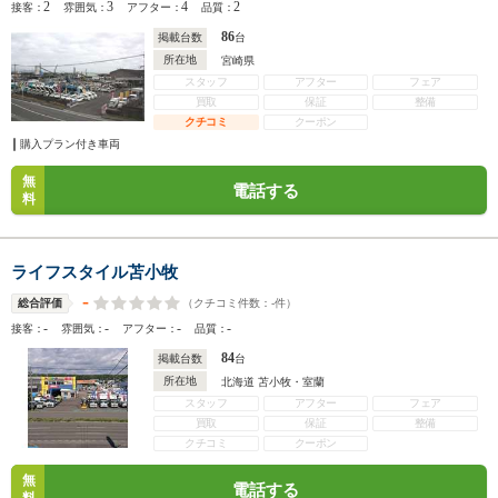
2
3
4
2
接客：
雰囲気：
アフター：
品質：
86
掲載台数
台
所在地
宮崎県
スタッフ
アフター
フェア
買取
保証
整備
クチコミ
クーポン
購入プラン付き車両
無
電話する
料
ライフスタイル苫小牧
-
（クチコミ件数：
-
件）
総合評価
-
-
-
-
接客：
雰囲気：
アフター：
品質：
84
掲載台数
台
所在地
北海道 苫小牧・室蘭
スタッフ
アフター
フェア
買取
保証
整備
クチコミ
クーポン
無
電話する