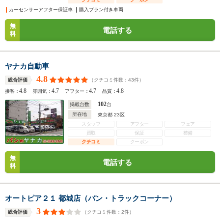
カーセンサーアフター保証車
購入プラン付き車両
無
電話する
料
ヤナカ自動車
4.8
（クチコミ件数：
43
件）
総合評価
4.8
4.7
4.7
4.8
接客：
雰囲気：
アフター：
品質：
102
掲載台数
台
所在地
東京都 23区
スタッフ
アフター
フェア
買取
保証
整備
クチコミ
クーポン
無
電話する
料
オートピア２１ 都城店（バン・トラックコーナー）
3
（クチコミ件数：
2
件）
総合評価