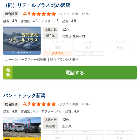
（同）リテールプラス 北の沢店
4.9
（クチコミ件数：
16
件）
総合評価
4.9
4.8
5
4.8
接客：
雰囲気：
アフター：
品質：
12
掲載台数
台
所在地
北海道 札幌市内
スタッフ
アフター
フェア
買取
保証
整備
クチコミ
クーポン
カーセンサーアフター保証車
購入プラン付き車両
無
電話する
料
バン・トラック新潟
4.9
（クチコミ件数：
23
件）
総合評価
4.8
4.8
4.8
4.9
接客：
雰囲気：
アフター：
品質：
12
掲載台数
台
所在地
新潟県
スタッフ
アフター
フェア
買取
保証
整備