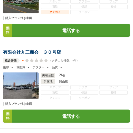
スタッフ
アフター
フェア
買取
保証
整備
クチコミ
クーポン
購入プラン付き車両
無
電話する
料
有限会社丸三商会 ３０号店
-
（クチコミ件数：
-
件）
総合評価
-
-
-
-
接客：
雰囲気：
アフター：
品質：
26
掲載台数
台
所在地
岡山県
スタッフ
アフター
フェア
買取
保証
整備
クチコミ
クーポン
購入プラン付き車両
無
電話する
料