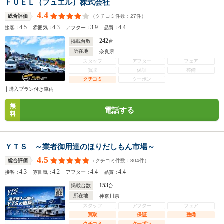
ＦＵＥＬ（フュエル）株式会社
4.4
（クチコミ件数：
27
件）
総合評価
4.5
4.3
3.9
4.4
接客：
雰囲気：
アフター：
品質：
242
掲載台数
台
所在地
奈良県
スタッフ
アフター
フェア
買取
保証
整備
クチコミ
クーポン
購入プラン付き車両
無
電話する
料
ＹＴＳ ～業者御用達のほりだしもん市場～
4.5
（クチコミ件数：
804
件）
総合評価
4.3
4.2
4.4
4.4
接客：
雰囲気：
アフター：
品質：
153
掲載台数
台
所在地
神奈川県
スタッフ
アフター
フェア
買取
保証
整備
クチコミ
クーポン