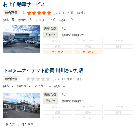
村上自動車サービス
5
（クチコミ件数：
14
件）
総合評価
5
5
4.9
4.9
接客：
雰囲気：
アフター：
品質：
4
掲載台数
台
所在地
静岡県 静岡西部
スタッフ
アフター
フェア
買取
保証
整備
クチコミ
クーポン
トヨタユナイテッド静岡 掛川さいだ店
-
（クチコミ件数：
-
件）
総合評価
-
-
-
-
接客：
雰囲気：
アフター：
品質：
4
掲載台数
台
所在地
静岡県 静岡西部
スタッフ
アフター
フェア
買取
保証
整備
クチコミ
クーポン
購入プラン付き車両