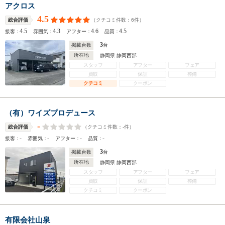
アクロス
4.5
（クチコミ件数：
6
件）
総合評価
4.5
4.3
4.6
4.5
接客：
雰囲気：
アフター：
品質：
3
掲載台数
台
所在地
静岡県 静岡西部
スタッフ
アフター
フェア
買取
保証
整備
クチコミ
クーポン
（有）ワイズプロデュース
-
（クチコミ件数：
-
件）
総合評価
-
-
-
-
接客：
雰囲気：
アフター：
品質：
3
掲載台数
台
所在地
静岡県 静岡西部
スタッフ
アフター
フェア
買取
保証
整備
クチコミ
クーポン
有限会社山泉