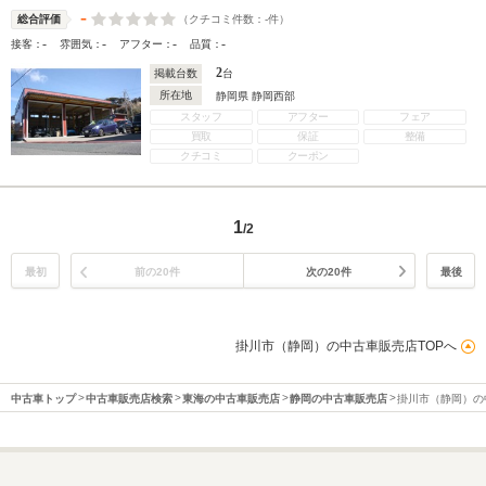
-
（クチコミ件数：
-
件）
総合評価
-
-
-
-
接客：
雰囲気：
アフター：
品質：
2
掲載台数
台
所在地
静岡県 静岡西部
スタッフ
アフター
フェア
買取
保証
整備
クチコミ
クーポン
1
/2
最初
前の20件
次の20件
最後
掛川市（静岡）の中古車販売店TOPへ
中古車トップ
中古車販売店検索
東海の中古車販売店
静岡の中古車販売店
掛川市（静岡）の