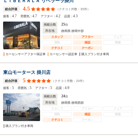
ＬＩＢＥＲＡＬＡ リベラーラ掛川
4.5
（クチコミ件数：
35
件）
総合評価
4.7
4.7
4.2
4.3
接客：
雰囲気：
アフター：
品質：
25
掲載台数
台
所在地
静岡県 静岡中部
スタッフ
アフター
フェア
買取
保証
整備
クチコミ
クーポン
カーセンサーアフター保証車
カーセンサー認定車
購入プラン付き車両
東山モータース 掛川店
5
（クチコミ件数：
20
件）
総合評価
5
5
5
4.9
接客：
雰囲気：
アフター：
品質：
24
掲載台数
台
所在地
静岡県 静岡西部
スタッフ
アフター
フェア
買取
保証
整備
クチコミ
クーポン
購入プラン付き車両