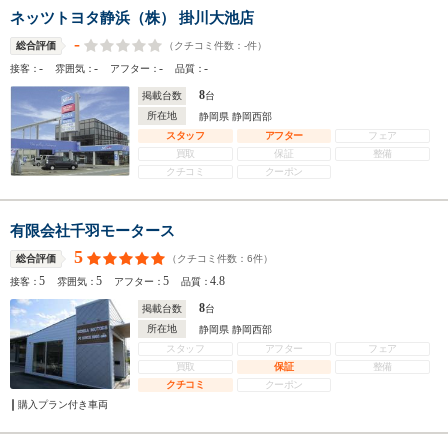
ネッツトヨタ静浜（株） 掛川大池店
-
（クチコミ件数：
-
件）
総合評価
-
-
-
-
接客：
雰囲気：
アフター：
品質：
8
掲載台数
台
所在地
静岡県 静岡西部
スタッフ
アフター
フェア
買取
保証
整備
クチコミ
クーポン
有限会社千羽モータース
5
（クチコミ件数：
6
件）
総合評価
5
5
5
4.8
接客：
雰囲気：
アフター：
品質：
8
掲載台数
台
所在地
静岡県 静岡西部
スタッフ
アフター
フェア
買取
保証
整備
クチコミ
クーポン
購入プラン付き車両