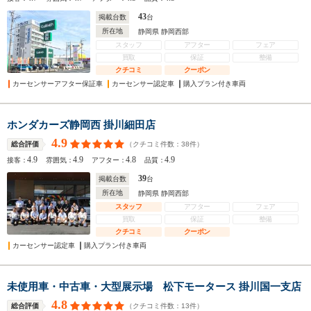
43
掲載台数
台
所在地
静岡県 静岡西部
スタッフ
アフター
フェア
買取
保証
整備
クチコミ
クーポン
カーセンサーアフター保証車
カーセンサー認定車
購入プラン付き車両
ホンダカーズ静岡西 掛川細田店
4.9
（クチコミ件数：
38
件）
総合評価
4.9
4.9
4.8
4.9
接客：
雰囲気：
アフター：
品質：
39
掲載台数
台
所在地
静岡県 静岡西部
スタッフ
アフター
フェア
買取
保証
整備
クチコミ
クーポン
カーセンサー認定車
購入プラン付き車両
未使用車・中古車・大型展示場 松下モータース 掛川国一支店
4.8
（クチコミ件数：
13
件）
総合評価