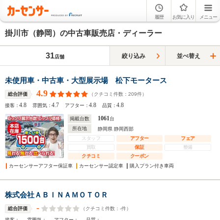
履歴
お気に入り
メニュー
掛川市（静岡）の中古車販売店・ディーラー
31
絞り込み
並べ替え
店舗
未使用車・中古車・大型展示場 松下モータース
4.9
（クチコミ件数：
209
件）
総合評価
4.8
4.7
4.8
4.8
接客：
雰囲気：
アフター：
品質：
1061
掲載台数
台
所在地
静岡県 静岡西部
スタッフ
アフター
フェア
買取
保証
整備
クチコミ
クーポン
カーセンサーアフター保証車
カーセンサー認定車
購入プラン付き車両
株式会社ＡＢＩＮＡＭＯＴＯＲ
-
（クチコミ件数：
-
件）
総合評価
-
-
-
-
接客：
雰囲気：
アフター：
品質：