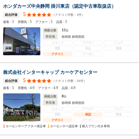
ホンダカーズ中央静岡 掛川東店（認定中古車取扱店）
5
（クチコミ件数：
3
件）
総合評価
5
5
5
5
接客：
雰囲気：
アフター：
品質：
15
掲載台数
台
所在地
静岡県 静岡西部
スタッフ
アフター
フェア
買取
保証
整備
クチコミ
クーポン
株式会社インターキャップ カーケアセンター
5
（クチコミ件数：
34
件）
総合評価
5
4.9
4.9
4.9
接客：
雰囲気：
アフター：
品質：
8
掲載台数
台
所在地
静岡県 静岡西部
スタッフ
アフター
フェア
買取
保証
整備
クチコミ
クーポン
カーセンサーアフター保証車
カーセンサー認定車
購入プラン付き車両