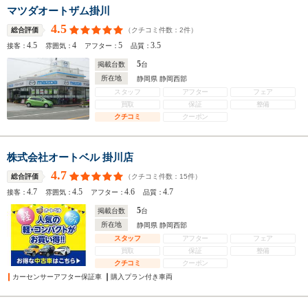
マツダオートザム掛川
4.5
（クチコミ件数：
2
件）
総合評価
4.5
4
5
3.5
接客：
雰囲気：
アフター：
品質：
5
掲載台数
台
所在地
静岡県 静岡西部
スタッフ
アフター
フェア
買取
保証
整備
クチコミ
クーポン
株式会社オートベル 掛川店
4.7
（クチコミ件数：
15
件）
総合評価
4.7
4.5
4.6
4.7
接客：
雰囲気：
アフター：
品質：
5
掲載台数
台
所在地
静岡県 静岡西部
スタッフ
アフター
フェア
買取
保証
整備
クチコミ
クーポン
カーセンサーアフター保証車
購入プラン付き車両