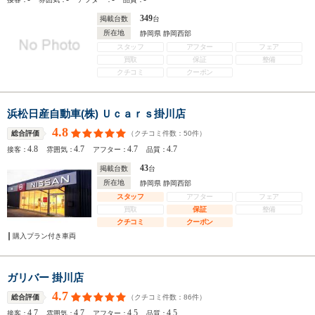
349
掲載台数
台
所在地
静岡県 静岡西部
スタッフ
アフター
フェア
買取
保証
整備
クチコミ
クーポン
浜松日産自動車(株) Ｕｃａｒｓ掛川店
4.8
（クチコミ件数：
50
件）
総合評価
4.8
4.7
4.7
4.7
接客：
雰囲気：
アフター：
品質：
43
掲載台数
台
所在地
静岡県 静岡西部
スタッフ
アフター
フェア
買取
保証
整備
クチコミ
クーポン
購入プラン付き車両
ガリバー 掛川店
4.7
（クチコミ件数：
86
件）
総合評価
4.7
4.7
4.5
4.5
接客：
雰囲気：
アフター：
品質：