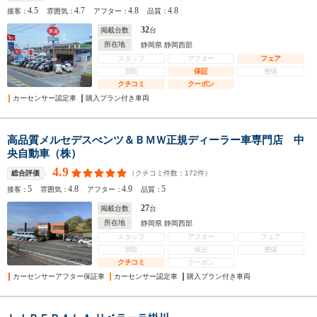
4.5
4.7
4.8
4.8
接客：
雰囲気：
アフター：
品質：
32
掲載台数
台
所在地
静岡県 静岡西部
スタッフ
アフター
フェア
買取
保証
整備
クチコミ
クーポン
カーセンサー認定車
購入プラン付き車両
高品質メルセデスべンツ＆ＢＭＷ正規ディーラー車専門店 中
央自動車（株）
4.9
（クチコミ件数：
172
件）
総合評価
5
4.8
4.9
5
接客：
雰囲気：
アフター：
品質：
27
掲載台数
台
所在地
静岡県 静岡西部
スタッフ
アフター
フェア
買取
保証
整備
クチコミ
クーポン
カーセンサーアフター保証車
カーセンサー認定車
購入プラン付き車両