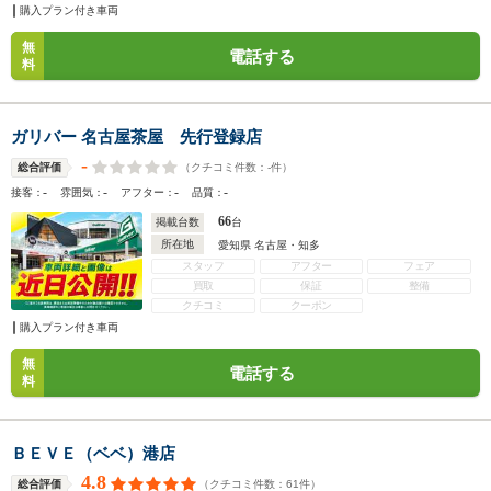
購入プラン付き車両
無
電話する
料
ガリバー 名古屋茶屋 先行登録店
-
（クチコミ件数：
-
件）
総合評価
-
-
-
-
接客：
雰囲気：
アフター：
品質：
66
掲載台数
台
所在地
愛知県 名古屋・知多
スタッフ
アフター
フェア
買取
保証
整備
クチコミ
クーポン
購入プラン付き車両
無
電話する
料
ＢＥＶＥ（ベベ）港店
4.8
（クチコミ件数：
61
件）
総合評価