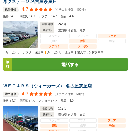
ネクステージ 名古屋茶屋店
4.7
（クチコミ件数：
409
件）
総合評価
4.7
4.7
4.6
4.6
接客：
雰囲気：
アフター：
品質：
245
掲載台数
台
所在地
愛知県 名古屋・知多
スタッフ
アフター
フェア
買取
保証
整備
クチコミ
クーポン
カーセンサーアフター保証車
カーセンサー認定車
購入プラン付き車両
無
電話する
料
ＷＥＣＡＲＳ（ウィーカーズ） 名古屋茶屋店
4.7
（クチコミ件数：
58
件）
総合評価
4.7
4.6
4.7
4.5
接客：
雰囲気：
アフター：
品質：
112
掲載台数
台
所在地
愛知県 名古屋・知多
スタッフ
アフター
フェア
買取
保証
整備
クチコミ
クーポン