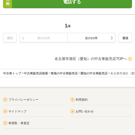
電話する
料
1
/4
最初
前の20件
次の20件
最後
名古屋市港区（愛知）の中古車販売店TOPへ
中古車トップ
中古車販売店検索
東海の中古車販売店
愛知の中古車販売店
名古屋市港区（愛
プライバシーポリシー
利用規約
サイトマップ
お問い合わせ
車買取・車査定