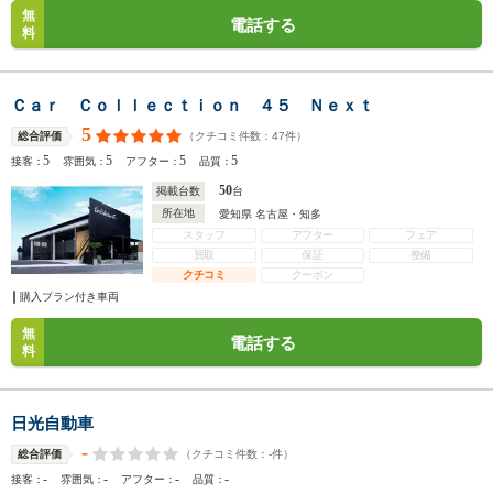
無
電話する
料
Ｃａｒ Ｃｏｌｌｅｃｔｉｏｎ ４５ Ｎｅｘｔ
5
（クチコミ件数：
47
件）
総合評価
5
5
5
5
接客：
雰囲気：
アフター：
品質：
50
掲載台数
台
所在地
愛知県 名古屋・知多
スタッフ
アフター
フェア
買取
保証
整備
クチコミ
クーポン
購入プラン付き車両
無
電話する
料
日光自動車
-
（クチコミ件数：
-
件）
総合評価
-
-
-
-
接客：
雰囲気：
アフター：
品質：