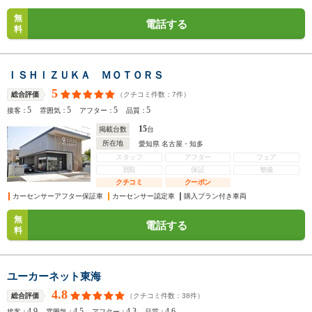
無
電話する
料
ＩＳＨＩＺＵＫＡ ＭＯＴＯＲＳ
5
（クチコミ件数：
7
件）
総合評価
5
5
5
5
接客：
雰囲気：
アフター：
品質：
15
掲載台数
台
所在地
愛知県 名古屋・知多
スタッフ
アフター
フェア
買取
保証
整備
クチコミ
クーポン
カーセンサーアフター保証車
カーセンサー認定車
購入プラン付き車両
無
電話する
料
ユーカーネット東海
4.8
（クチコミ件数：
38
件）
総合評価
4.9
4.5
4.3
4.6
接客：
雰囲気：
アフター：
品質：