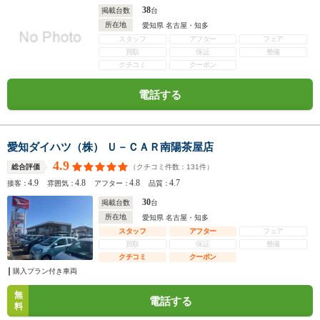
38
掲載台数
台
所在地
愛知県 名古屋・知多
スタッフ
アフター
フェア
買取
保証
整備
クチコミ
クーポン
電話する
愛知ダイハツ（株） Ｕ－ＣＡＲ南陽茶屋店
4.9
（クチコミ件数：
131
件）
総合評価
4.9
4.8
4.8
4.7
接客：
雰囲気：
アフター：
品質：
30
掲載台数
台
所在地
愛知県 名古屋・知多
スタッフ
アフター
フェア
買取
保証
整備
クチコミ
クーポン
購入プラン付き車両
無
電話する
料