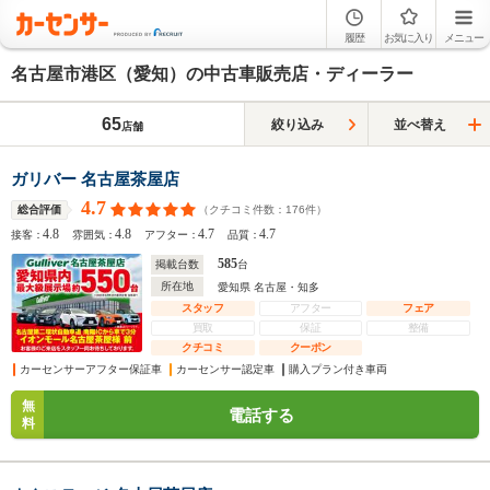
履歴
お気に入り
メニュー
名古屋市港区（愛知）の中古車販売店・ディーラー
65
絞り込み
並べ替え
店舗
ガリバー 名古屋茶屋店
4.7
（クチコミ件数：
176
件）
総合評価
4.8
4.8
4.7
4.7
接客：
雰囲気：
アフター：
品質：
585
掲載台数
台
所在地
愛知県 名古屋・知多
スタッフ
アフター
フェア
買取
保証
整備
クチコミ
クーポン
カーセンサーアフター保証車
カーセンサー認定車
購入プラン付き車両
無
電話する
料