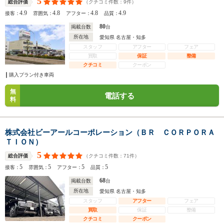
5
（クチコミ件数：
9
件）
総合評価
4.9
4.8
4.8
4.9
接客：
雰囲気：
アフター：
品質：
80
掲載台数
台
所在地
愛知県 名古屋・知多
スタッフ
アフター
フェア
買取
保証
整備
クチコミ
クーポン
購入プラン付き車両
無
電話する
料
株式会社ビーアールコーポレーション（ＢＲ ＣＯＲＰＯＲＡ
ＴＩＯＮ）
5
（クチコミ件数：
71
件）
総合評価
5
5
5
5
接客：
雰囲気：
アフター：
品質：
68
掲載台数
台
所在地
愛知県 名古屋・知多
スタッフ
アフター
フェア
買取
保証
整備
クチコミ
クーポン