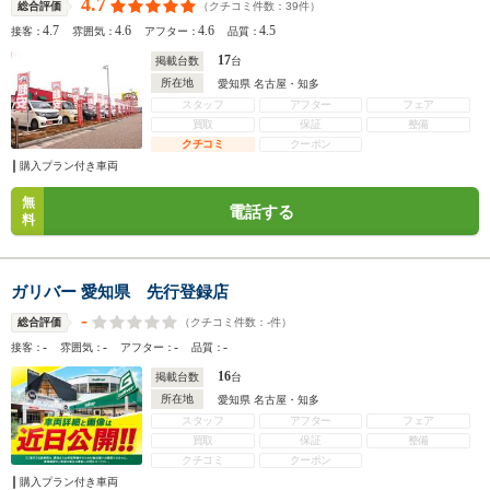
4.7
（クチコミ件数：
39
件）
総合評価
4.7
4.6
4.6
4.5
接客：
雰囲気：
アフター：
品質：
17
掲載台数
台
所在地
愛知県 名古屋・知多
スタッフ
アフター
フェア
買取
保証
整備
クチコミ
クーポン
購入プラン付き車両
無
電話する
料
ガリバー 愛知県 先行登録店
-
（クチコミ件数：
-
件）
総合評価
-
-
-
-
接客：
雰囲気：
アフター：
品質：
16
掲載台数
台
所在地
愛知県 名古屋・知多
スタッフ
アフター
フェア
買取
保証
整備
クチコミ
クーポン
購入プラン付き車両