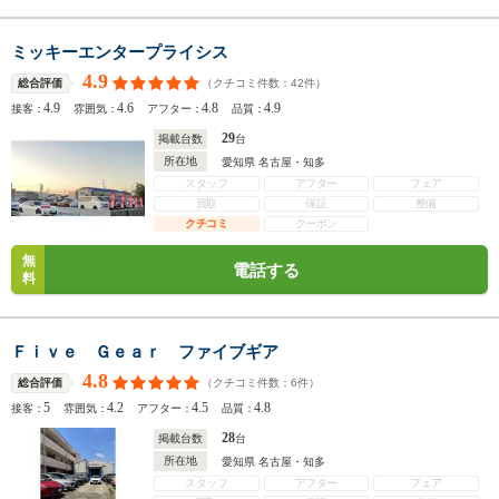
ミッキーエンタープライシス
4.9
（クチコミ件数：
42
件）
総合評価
4.9
4.6
4.8
4.9
接客：
雰囲気：
アフター：
品質：
29
掲載台数
台
所在地
愛知県 名古屋・知多
スタッフ
アフター
フェア
買取
保証
整備
クチコミ
クーポン
無
電話する
料
Ｆｉｖｅ Ｇｅａｒ ファイブギア
4.8
（クチコミ件数：
6
件）
総合評価
5
4.2
4.5
4.8
接客：
雰囲気：
アフター：
品質：
28
掲載台数
台
所在地
愛知県 名古屋・知多
スタッフ
アフター
フェア