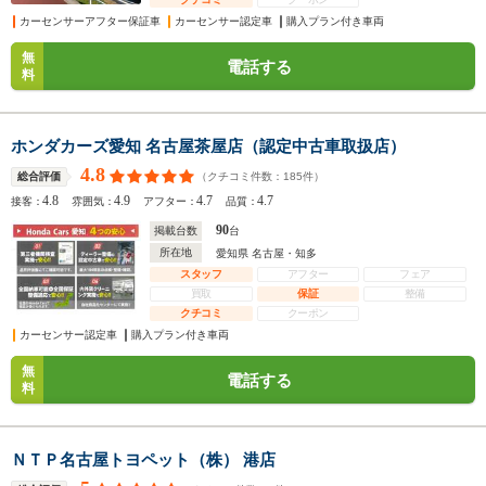
カーセンサーアフター保証車
カーセンサー認定車
購入プラン付き車両
無
電話する
料
ホンダカーズ愛知 名古屋茶屋店（認定中古車取扱店）
4.8
（クチコミ件数：
185
件）
総合評価
4.8
4.9
4.7
4.7
接客：
雰囲気：
アフター：
品質：
90
掲載台数
台
所在地
愛知県 名古屋・知多
スタッフ
アフター
フェア
買取
保証
整備
クチコミ
クーポン
カーセンサー認定車
購入プラン付き車両
無
電話する
料
ＮＴＰ名古屋トヨペット（株） 港店