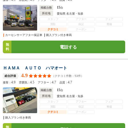
15
掲載台数
台
所在地
愛知県 名古屋・知多
スタッフ
アフター
フェア
買取
保証
整備
クチコミ
クーポン
カーセンサーアフター保証車
購入プラン付き車両
無
電話する
料
ＨＡＭＡ ＡＵＴＯ ハマオート
4.9
（クチコミ件数：
53
件）
総合評価
4.9
4.5
4.7
4.7
接客：
雰囲気：
アフター：
品質：
15
掲載台数
台
所在地
愛知県 名古屋・知多
スタッフ
アフター
フェア
買取
保証
整備
クチコミ
クーポン
購入プラン付き車両
無