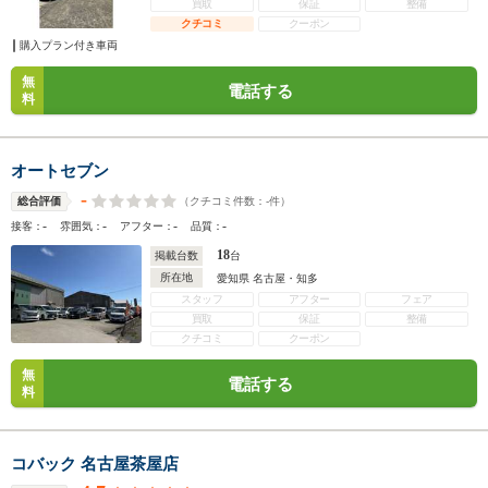
買取
保証
整備
クチコミ
クーポン
購入プラン付き車両
無
電話する
料
オートセブン
-
（クチコミ件数：
-
件）
総合評価
-
-
-
-
接客：
雰囲気：
アフター：
品質：
18
掲載台数
台
所在地
愛知県 名古屋・知多
スタッフ
アフター
フェア
買取
保証
整備
クチコミ
クーポン
無
電話する
料
コバック 名古屋茶屋店