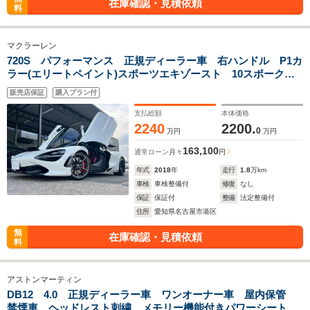
在庫確認・見積依頼
料
マクラーレン
720S パフォーマンス 正規ディーラー車 右ハンドル P1カ
ラー(エリートペイント)スポーツエキゾースト 10スポークス
ーパーライトホイール 電動メモリーシート&シートヒータ
販売店保証
購入プラン付
ー 保証書 スペアキー有り
支払総額
本体価格
2240
2200.
0
万円
万円
163,100
通常ローン
月々
円
年式
2018
年
走行
1.8
万km
車検
車検整備付
修復
なし
保証
保証付
整備
法定整備付
住所
愛知県名古屋市港区
無
在庫確認・見積依頼
料
アストンマーティン
DB12 4.0 正規ディーラー車 ワンオーナー車 屋内保管
禁煙車 ヘッドレスト刺繍 メモリー機能付きパワーシート