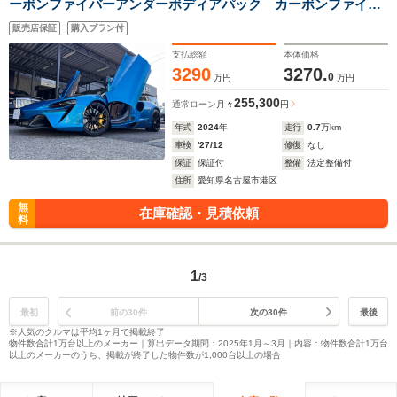
ーボンファイバーアンダーボディアパック カーボンファイバ
ーエクステリアディティールパック カーボンファイバーイン
販売店保証
購入プラン付
テリアディティールパック スポーツエキゾースト MSOペイ
ント 取扱説明書 スペアキー
支払総額
本体価格
3290
3270.
0
万円
万円
255,300
通常ローン
月々
円
年式
2024
年
走行
0.7
万km
車検
'27/12
修復
なし
保証
保証付
整備
法定整備付
住所
愛知県名古屋市港区
無
在庫確認・見積依頼
料
1
/3
最初
前の30件
次の30件
最後
※人気のクルマは平均1ヶ月で掲載終了
物件数合計1万台以上のメーカー｜算出データ期間：2025年1月～3月｜内容：物件数合計1万台
以上のメーカーのうち、掲載が終了した物件数が1,000台以上の場合