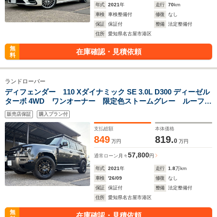
年式
2021
年
走行
70
km
車検
車検整備付
修復
なし
保証
保証付
整備
法定整備付
住所
愛知県名古屋市港区
無
在庫確認・見積依頼
料
ランドローバー
ディフェンダー 110 Xダイナミック SE 3.0L D300 ディーゼル
ターボ 4WD ワンオーナー 限定色ストームグレー ルーフラ
ック付きリアラダー 1.5インチリフトアップ LEDライトバ
販売店保証
購入プラン付
ー MERIDIANサウンド 前後ドラレコ デジタルインナーミ
ラー 探知機レーダー 取扱説明書 スペアキー
支払総額
本体価格
849
819.
0
万円
万円
57,800
通常ローン
月々
円
年式
2021
年
走行
1.8
万km
車検
'26/09
修復
なし
保証
保証付
整備
法定整備付
住所
愛知県名古屋市港区
無
在庫確認・見積依頼