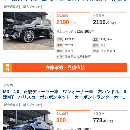
空気圧センサー入り)ロワリング クリスタルホワイトレザー
販売店保証
購入プラン付
冷蔵庫 新車取説 保証書 スペアキー有
支払総額
本体価格
2190
2150.
0
万円
万円
158,800
通常ローン
月々
円
年式
2022
年
走行
1.8
万km
車検
'27/09
修復
なし
保証
保証付
整備
法定整備付
住所
愛知県名古屋市港区
無
在庫確認・見積依頼
料
ＢＭＷ
M3 4.0 正規ディーラー車 ワンオーナー車 左ハンドル 6
速MT バリスカーボンボンネット カーボントランク カーボ
ンGTウィング カーボンリアデュフーザー カーボンカナー
販売店保証
購入プラン付
ド 新車取説 保証書 スペアキー有り
支払総額
本体価格
800
778.
0
万円
万円
53,500
通常ローン
月々
円