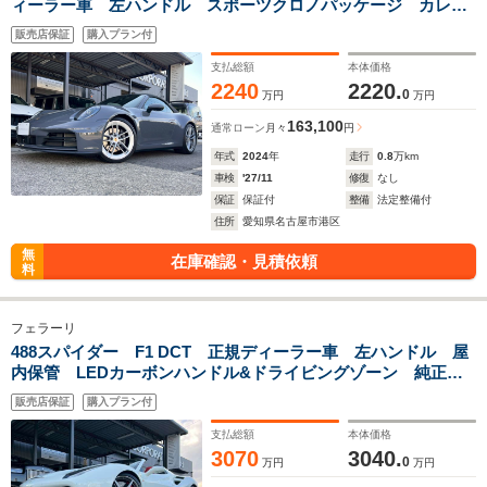
ィーラー車 左ハンドル スポーツクロノパッケージ カレラ
エクスクルーシブデザインホイール スポーツエキゾーストシ
販売店保証
購入プラン付
ステム 新車取説 保証書 スペアキー有り
支払総額
本体価格
2240
2220.
0
万円
万円
163,100
通常ローン
月々
円
年式
2024
年
走行
0.8
万km
車検
'27/11
修復
なし
保証
保証付
整備
法定整備付
住所
愛知県名古屋市港区
無
在庫確認・見積依頼
料
フェラーリ
488スパイダー F1 DCT 正規ディーラー車 左ハンドル 屋
内保管 LEDカーボンハンドル&ドライビングゾーン 純正フ
ロントリフター ダイヤモンドステッチング(ビアンコ)ロッソ
販売店保証
購入プラン付
レザーインテリア 新車取説 保証書 スペアキー有り
支払総額
本体価格
3070
3040.
0
万円
万円