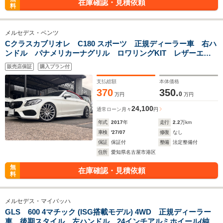
在庫確認・見積依頼
料
メルセデス・ベンツ
Cクラスカブリオレ C180 スポーツ 正規ディーラー車 右ハ
ンドル パナメリカーナグリル ロワリングKIT レザーエク
スクルーシブPKG レーダーセーフティーPKG BSM 記録
販売店保証
購入プラン付
簿付き・スペアキー有り
支払総額
本体価格
370
350.
0
万円
万円
24,100
通常ローン
月々
円
年式
2017
年
走行
2.2
万km
車検
'27/07
修復
なし
保証
保証付
整備
法定整備付
住所
愛知県名古屋市港区
無
在庫確認・見積依頼
料
メルセデス・マイバッハ
GLS 600 4マチック (ISG搭載モデル) 4WD 正規ディーラー
車 後期スタイル 左ハンドル 24インチアルミホイール(純正