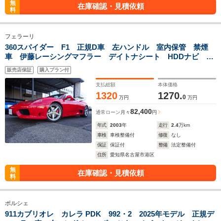
無
在庫確認・見積依頼
料
フェラーリ
360スパイダー F1 正規D車 左ハンドル 室内保管 禁煙
車 伊藤レーシングマフラー デイトナシート HDDナビ
ETC タイミングベルト 交換済み 電動ミラー 純正アル
販売店保証
購入プラン付
ミ 取説 スペアキー 備品有り
支払総額
本体価格
1320
1270.
0
万円
万円
82,400
通常ローン
月々
円
年式
2003
年
走行
2.4
万km
車検
車検整備付
修復
なし
保証
保証付
整備
法定整備付
住所
愛知県名古屋市港区
無
在庫確認・見積依頼
料
ポルシェ
911カブリオレ カレラ PDK 992・2 2025年モデル 正規デ