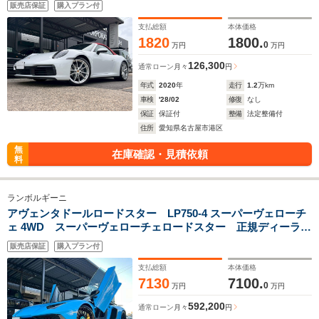
販売店保証
購入プラン付
ヒーター 新車取説 保証書 記録簿 スペアキー有り
支払総額
本体価格
1820
1800.
0
万円
万円
126,300
通常ローン
月々
円
年式
2020
年
走行
1.2
万km
車検
'28/02
修復
なし
保証
保証付
整備
法定整備付
住所
愛知県名古屋市港区
無
在庫確認・見積依頼
料
ランボルギーニ
アヴェンタドールロードスター LP750-4 スーパーヴェローチ
ェ 4WD スーパーヴェローチェロードスター 正規ディーラー
車 屋内保管 世界限定500台 1de500 左ハンドル Fiエキ
販売店保証
購入プラン付
ゾースト 可変バルブ付き センターロック イエローキャリ
パー 新車取説 保証書 スペアキー有り
支払総額
本体価格
7130
7100.
0
万円
万円
592,200
通常ローン
月々
円