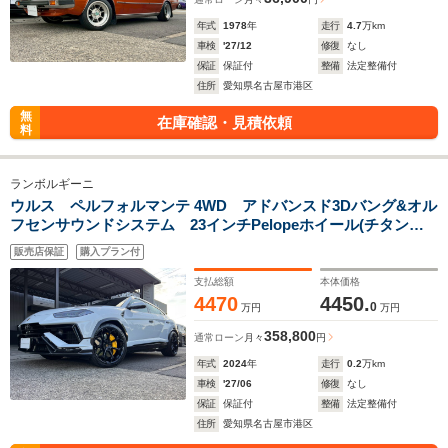
年式
1978
年
走行
4.7
万km
車検
'27/12
修復
なし
保証
保証付
整備
法定整備付
住所
愛知県名古屋市港区
無
在庫確認・見積依頼
料
ランボルギーニ
ウルス ペルフォルマンテ 4WD アドバンスド3Dバング&オル
フセンサウンドシステム 23インチPelopeホイール(チタンボ
ルト付シャイニードック アド・ペルソナム) パノラミックル
販売店保証
購入プラン付
ーフ ハイウェイ・アシスタント 取扱説明書 スペアキー
支払総額
本体価格
4470
4450.
0
万円
万円
358,800
通常ローン
月々
円
年式
2024
年
走行
0.2
万km
車検
'27/06
修復
なし
保証
保証付
整備
法定整備付
住所
愛知県名古屋市港区