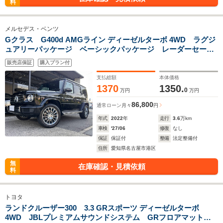
料
メルセデス・ベンツ
Gクラス G400d AMGライン ディーゼルターボ 4WD ラグジ
ュアリーパッケージ ベーシックパッケージ レーダーセーフ
ティーパッケージ ガラススライディングルーフ Gクラス専
販売店保証
購入プラン付
用ラゲッジボード Burmesterサラウンドサウンドシステム
取扱説明書 スペアキー
支払総額
本体価格
1370
1350.
0
万円
万円
86,800
通常ローン
月々
円
年式
2022
年
走行
3.6
万km
車検
'27/06
修復
なし
保証
保証付
整備
法定整備付
住所
愛知県名古屋市港区
無
在庫確認・見積依頼
料
トヨタ
ランドクルーザー300 3.3 GRスポーツ ディーゼルターボ
4WD JBLプレミアムサウンドシステム GRフロアマット