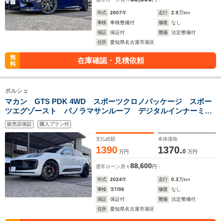
年式
2007
年
走行
2.9
万km
車検
車検整備付
修復
なし
保証
保証付
整備
法定整備付
住所
愛知県名古屋市港区
無
在庫確認・見積依頼
料
ポルシェ
マカン GTS PDK 4WD スポーツクロノパッケージ スポー
ツエグゾースト パノラマサンルーフ デジタルインナーミラ
ー シートヒーター BOSEサラウンドサウンド アダプティ
販売店保証
購入プラン付
ブスポーツシート(18方向電動調整) 取説 スペア
支払総額
本体価格
1390
1370.
0
万円
万円
88,600
通常ローン
月々
円
年式
2024
年
走行
0.3
万km
車検
'27/06
修復
なし
保証
保証付
整備
法定整備付
住所
愛知県名古屋市港区