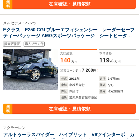
無
在庫確認・見積依頼
料
メルセデス・ベンツ
Eクラス E250 CGI ブルーエフィシェンシー レーダーセーフ
ティーパッケージ AMGスポーツパッケージ シートヒータ
ー メモリーパワーシート ディストロニックプラス ユピテルレ
販売店保証
購入プラン付
ーダー タイヤ空気圧警告システム ダイレクトコントロール
サスペンション
支払総額
本体価格
140
119.
8
万円
万円
7,200
通常ローン
月々
円
年式
2011
年
走行
2.6
万km
車検
車検整備付
修復
なし
保証
保証付
整備
法定整備付
住所
愛知県名古屋市港区
無
在庫確認・見積依頼
料
マクラーレン
アルトゥーラスパイダー ハイブリット V6ツインターボ カ