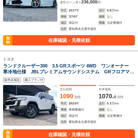
236,000
通常ローン
月々
円
年式
2017
年
走行
0.8
万km
車検
'27/07
修復
なし
保証
保証付
整備
法定整備付
住所
愛知県名古屋市港区
無
在庫確認・見積依頼
料
トヨタ
ランドクルーザー300 3.5 GRスポーツ 4WD ワンオーナー
寒冷地仕様 JBLプレミアムサウンドシステム GRフロアマッ
ト 指紋認証スタートスイッチ シートベンチレーション
販売店保証
購入プラン付
ステアリングヒーター 電動ムーンルーフ 取扱説明書 スペ
アキー
支払総額
本体価格
1090
1070.
0
万円
万円
年式
2023
年
走行
0.3
万km
車検
車検整備付
修復
なし
保証
保証付
整備
法定整備付
住所
愛知県名古屋市港区
無
在庫確認・見積依頼
料