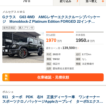
70
絞り込み
並べ替え
台
メルセデスＡＭＧ
Gクラス G63 4WD AMGレザーエクスクルーシブパッケー
ジ Monoblock-Z Platinum Edition FORGED 22インチ
BRABUSホイール シートヒーター ベンチレーション 電子
販売店保証
購入プラン付
制御ディファレンシャルロック 取扱説明書 保証書 スペア
キー
支払総額
本体価格
1970
1950.
0
万円
万円
139,500
通常ローン
月々
円
年式
2021
年
走行
2.7
万km
車検
'26/12
修復
なし
保証
保証付
整備
法定整備付
住所
愛知県名古屋市港区
無
在庫確認・見積依頼
料
ポルシェ
911 ターボ PDK 右H 正規ディーラー車 ワンオーナー
スポーツクロノパッケージAppleカープレイ ターボSエクスク
ルーシブデザインホイール センターロックキャップ リフタ