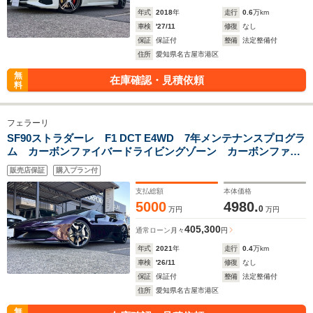
年式
2018
年
走行
0.6
万km
車検
'27/11
修復
なし
保証
保証付
整備
法定整備付
住所
愛知県名古屋市港区
無
在庫確認・見積依頼
料
フェラーリ
SF90ストラダーレ F1 DCT E4WD 7年メンテナンスプログラ
ム カーボンファイバードライビングゾーン カーボンファイ
バーフロントスポイラー サスペンションリフター 新車取
販売店保証
購入プラン付
説 保証書 スペアキー有り 備品有り
支払総額
本体価格
5000
4980.
0
万円
万円
405,300
通常ローン
月々
円
年式
2021
年
走行
0.4
万km
車検
'26/11
修復
なし
保証
保証付
整備
法定整備付
住所
愛知県名古屋市港区
無