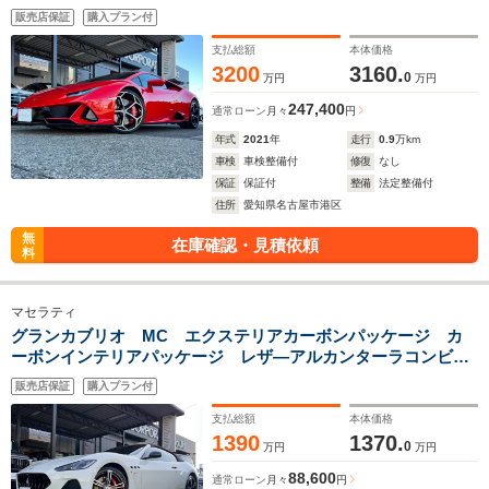
説 保証書 スペアキー 純正バッテリーコンディショナー
販売店保証
購入プラン付
純正ボディカバー 備品全部有
支払総額
本体価格
3200
3160.
0
万円
万円
247,400
通常ローン
月々
円
年式
2021
年
走行
0.9
万km
車検
車検整備付
修復
なし
保証
保証付
整備
法定整備付
住所
愛知県名古屋市港区
無
在庫確認・見積依頼
料
マセラティ
グランカブリオ MC エクステリアカーボンパッケージ カ
ーボンインテリアパッケージ レザ―アルカンターラコンビシ
ート Harman/Kardon ビアンコステッチ カーボンコンビハ
販売店保証
購入プラン付
ンドル カラードレッドキャリパー 取説 スペアキー
支払総額
本体価格
1390
1370.
0
万円
万円
88,600
通常ローン
月々
円