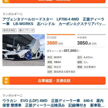
料
ランボルギーニ
アヴェンタドールロードスター LP700-4 4WD 正規ディーラ
ー車 LB‐WORKS 左ハンドル カーボンエクステリアパッケ
ージ カーボンインテリアパッケージ ロワリングKIT ブラ
販売店保証
購入プラン付
ンディングパッケージ 新車取説 保証書 スペアキー有り
支払総額
本体価格
3880
3850.
0
万円
万円
307,000
通常ローン
月々
円
年式
2015
年
走行
4.4
万km
車検
'28/04
修復
なし
保証
保証付
整備
法定整備付
住所
愛知県名古屋市港区
無
在庫確認・見積依頼
料
ランボルギーニ
ウラカン EVO (LDF) 4WD 正規ディーラー車 640-4 屋内
保管 禁煙車 正規ディーラー点検済み 記録簿付き 新車取