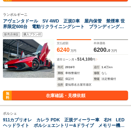
ランボルギーニ
アヴェンタドール SV 4WD 正規D車 屋内保管 禁煙車 世
界限定600台 電動リクライニングシート ブランディングパ
ッケージ ディーラー点検記録簿付き パワークラフトマフラ
販売店保証
購入プラン付
ー 新車取説 保証書 スペアキー有り
支払総額
本体価格
6240
6200.
0
万円
万円
514,100
通常ローン
月々
円
年式
2016
年
走行
1.4
万km
車検
車検整備付
修復
なし
保証
保証付
整備
法定整備付
住所
愛知県名古屋市港区
無
在庫確認・見積依頼
料
ポルシェ
911カブリオレ カレラ PDK 正規ディーラー車 右H LED
ヘッドライト ポルシェエントリー&ドライブ メモリー機能
付きパワーシート ボルドー幌 前後パークセンサー シート