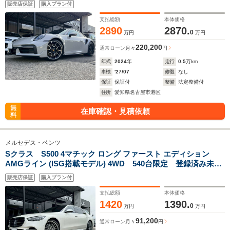
販売店保証
購入プラン付
ー 探知機レーダー ドライブレコーダー 取説 スペア
支払総額
本体価格
2890
2870.
0
万円
万円
220,200
通常ローン
月々
円
年式
2024
年
走行
0.5
万km
車検
'27/07
修復
なし
保証
保証付
整備
法定整備付
住所
愛知県名古屋市港区
無
在庫確認・見積依頼
料
メルセデス・ベンツ
Sクラス S500 4マチック ロング ファースト エディション
AMGライン (ISG搭載モデル) 4WD 540台限定 登録済み未使
用車 正規D車 純正ナビ 11・6インチリアエンターテイメ
販売店保証
購入プラン付
ントシステム ワイアレスチャージング ラグジュアリーヘッ
ドレスト 新車取説 保証書 備品全部有り
支払総額
本体価格
1420
1390.
0
万円
万円
91,200
通常ローン
月々
円