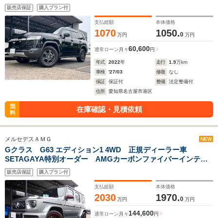
指紋認証スタートスイッチ 快適温熱シート シートベンチレ
販売店保証
購入プラン付
ーション ステアリングヒーター チルト&スライド電動ムー
ンルーフ 取扱説明書 スペアキー
支払総額
本体価格
1070
1050.
0
万円
万円
60,600
通常ローン
月々
円
年式
2022
年
走行
1.9
万km
車検
'27/03
修復
なし
保証
保証付
整備
法定整備付
住所
愛知県名古屋市港区
無
在庫確認・見積依頼
料
メルセデスＡＭＧ
NEW
Gクラス G63 エディション1 4WD 正規ディーラー車
SETAGAYA特別オーダー AMGカーボンファイバーインテリ
ア(レッドペッパーデザイン) AMGエクスクルーシブナッパレ
販売店保証
購入プラン付
ザー AMGナイトパッケージ 取保スペ有
支払総額
本体価格
2030
1970.
0
万円
万円
144,600
通常ローン
月々
円