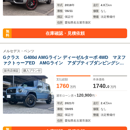
年式
2018
年
走行
4.0
万km
車検
'26/11
修復
なし
保証
保証付
整備
法定整備付
住所
愛知県名古屋市港区
無
在庫確認・見積依頼
料
メルセデス・ベンツ
Gクラス G400d AMGライン ディーゼルターボ 4WD マヌフ
ァクトゥーアED AMGライン アダプティブダンピングシス
テム ラグジュアリーパッケージ ナッパレザーシート
販売店保証
購入プラン付
AMG20インチアルミホイール ガラススライディングルーフ
360°カメラ 新車取説
支払総額
本体価格
1760
1740.
0
万円
万円
120,900
通常ローン
月々
円
年式
2021
年
走行
2.4
万km
車検
'28/05
修復
なし
保証
保証付
整備
法定整備付
住所
愛知県名古屋市港区
無