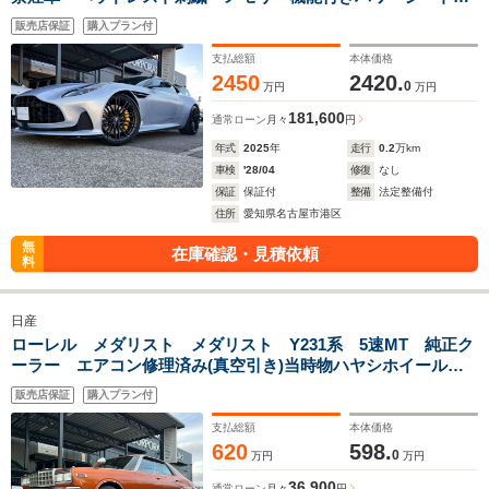
シートベンチレーター&シートヒーター バッテリーコンディ
販売店保証
購入プラン付
ショナー 新車取説 保証書 スペアキー有
支払総額
本体価格
2450
2420.
0
万円
万円
181,600
通常ローン
月々
円
年式
2025
年
走行
0.2
万km
車検
'28/04
修復
なし
保証
保証付
整備
法定整備付
住所
愛知県名古屋市港区
無
在庫確認・見積依頼
料
日産
ローレル メダリスト メダリスト Y231系 5速MT 純正ク
ーラー エアコン修理済み(真空引き)当時物ハヤシホイール
車高調 ステンレスマフラー ダイナモ交換済 2000cc 内装
販売店保証
購入プラン付
オリジナルコンディション
支払総額
本体価格
620
598.
0
万円
万円
36,900
通常ローン
月々
円