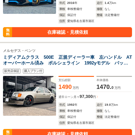
年式
2016
年
走行
1.4
万km
車検
車検整備付
修復
なし
保証
保証付
整備
法定整備付
住所
愛知県名古屋市港区
無
在庫確認・見積依頼
料
メルセデス・ベンツ
ミディアムクラス 500E 正規ディーラー車 左ハンドル AT
オーバーホール済み ポルシェライン 1992yモデル バック
カメラ付 インダッシュナビ付 5000ccV8エンジン デジタル
販売店保証
購入プラン付
インナーミラー 探知機レーダー 取扱説明書 スペアキー
支払総額
本体価格
1490
1470.
0
万円
万円
97,300
通常ローン
月々
円
年式
1992
年
走行
19.0
万km
車検
車検整備付
修復
なし
保証
保証付
整備
法定整備付
住所
愛知県名古屋市港区
無
在庫確認・見積依頼