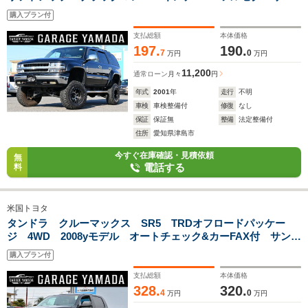
ナビ Bluetooth バックカメラ ETC キーレス 切替式
購入プラン付
4WD 1ナンバー5人乗り
支払総額
本体価格
197.
190.
7
0
万円
万円
11,200
通常ローン
月々
円
年式
2001
年
走行
不明
車検
車検整備付
修復
なし
保証
保証無
整備
法定整備付
住所
愛知県津島市
今すぐ在庫確認・見積依頼
無
電話する
料
米国トヨタ
タンドラ クルーマックス SR5 TRDオフロードパッケー
ジ 4WD 2008yモデル オートチェック&カーFAX付 サンル
ーフ JBLサウンド キーレス
購入プラン付
支払総額
本体価格
328.
320.
4
0
万円
万円