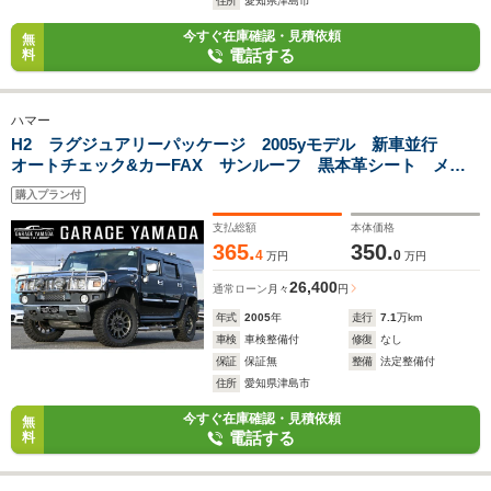
住所
愛知県津島市
今すぐ在庫確認・見積依頼
無
電話する
料
ハマー
H2 ラグジュアリーパッケージ 2005yモデル 新車並行
オートチェック&カーFAX サンルーフ 黒本革シート メソ
ッド20インチAW新品 35x12.50R20マッドタイヤ新品 ポケッ
購入プラン付
トスタイルオーバーフェンダー
支払総額
本体価格
365.
350.
4
0
万円
万円
26,400
通常ローン
月々
円
年式
2005
年
走行
7.1
万km
車検
車検整備付
修復
なし
保証
保証無
整備
法定整備付
住所
愛知県津島市
今すぐ在庫確認・見積依頼
無
電話する
料