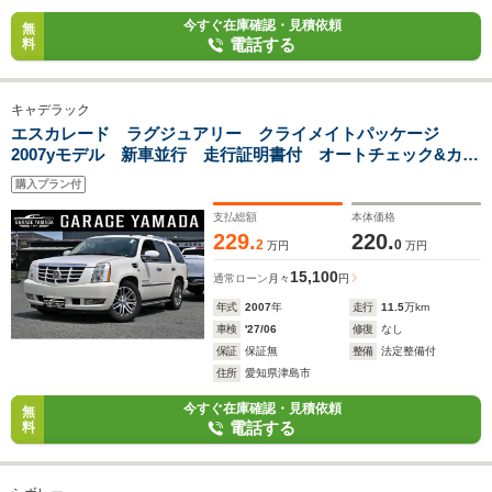
今すぐ在庫確認・見積依頼
無
電話する
料
キャデラック
エスカレード ラグジュアリー クライメイトパッケージ
2007yモデル 新車並行 走行証明書付 オートチェック&カー
FAX サンルーフ アイボリー本革シート エアシート&シー
購入プラン付
トヒーター フルセグTVナビ ツインモニター ETC
支払総額
本体価格
229.
220.
2
0
万円
万円
15,100
通常ローン
月々
円
年式
2007
年
走行
11.5
万km
車検
'27/06
修復
なし
保証
保証無
整備
法定整備付
住所
愛知県津島市
今すぐ在庫確認・見積依頼
無
電話する
料