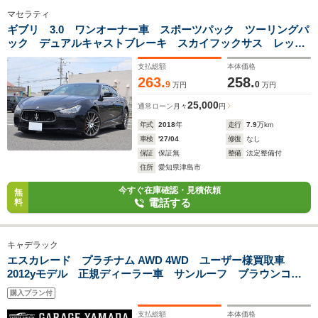
マセラティ
ギブリ 3.0 ワンオーナー車 スポーツパック ツーリングパ
ック デュアルキャストブレーキ スカイフックサス レッド
キャリパー 純正ナビ サンルーフ 赤革パワーシート&ヒー
支払総額
本体価格
ター パドルシフト パワートランク DSRC
263.
258.
9
0
万円
万円
25,000
通常ローン
月々
円
年式
2018
年
走行
7.9
万km
車検
'27/04
修復
なし
保証
保証無
整備
法定整備付
住所
愛知県津島市
今すぐ在庫確認・見積依頼
無
電話する
料
キャデラック
エスカレード プラチナム AWD 4WD ユーザー様買取車
2012yモデル 正規ディーラー車 サンルーフ ブラウンココ
ア本革シート Hot&Coolドリンクホルダー 純正22インチ
購入プラン付
AW フルセグTVナビ フリップダウンモニター バックカメ
ラ
支払総額
本体価格