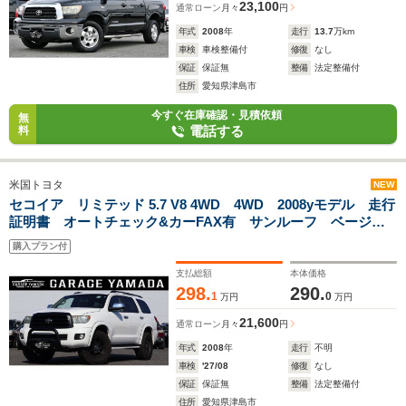
23,100
通常ローン
月々
円
年式
2008
年
走行
13.7
万km
車検
車検整備付
修復
なし
保証
保証無
整備
法定整備付
住所
愛知県津島市
今すぐ在庫確認・見積依頼
無
電話する
料
米国トヨタ
NEW
セコイア リミテッド 5.7 V8 4WD 4WD 2008yモデル 走行
証明書 オートチェック&カーFAX有 サンルーフ ベージュ
本革シート フルセグTVナビナビ パワーサードシート パワ
購入プラン付
ーバックドア ウッドコンビハンドル バックカメラ
支払総額
本体価格
298.
290.
1
0
万円
万円
21,600
通常ローン
月々
円
年式
2008
年
走行
不明
車検
'27/08
修復
なし
保証
保証無
整備
法定整備付
住所
愛知県津島市