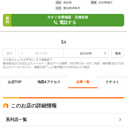
保証
保証無
整備
法定整備付
住所
愛知県津島市
今すぐ在庫確認・見積依頼
無
電話する
料
1
/2
最初
前の30件
次の30件
最後
※人気のクルマは平均1ヶ月で掲載終了
物件数合計1万台以上のメーカー｜算出データ期間：2025年1月～3月｜内容：物件数合計1万台
以上のメーカーのうち、掲載が終了した物件数が1,000台以上の場合
お店TOP
地図&アクセス
在庫一覧
クチコミ
このお店の詳細情報
系列店一覧