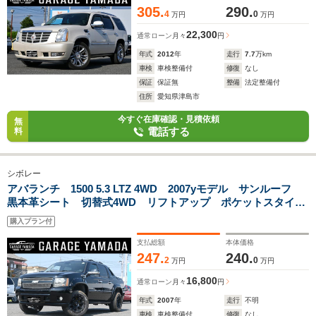
305.
290.
4
0
万円
万円
22,300
通常ローン
月々
円
年式
2012
年
走行
7.7
万km
車検
車検整備付
修復
なし
保証
保証無
整備
法定整備付
住所
愛知県津島市
今すぐ在庫確認・見積依頼
無
電話する
料
シボレー
アバランチ 1500 5.3 LTZ 4WD 2007yモデル サンルーフ
黒本革シート 切替式4WD リフトアップ ポケットスタイル
オーバーフェンダー HELO20インチAW フルセグTVナビ
購入プラン付
バックカメラ Bluetoothオーディオ
支払総額
本体価格
247.
240.
2
0
万円
万円
16,800
通常ローン
月々
円
年式
2007
年
走行
不明
車検
車検整備付
修復
なし