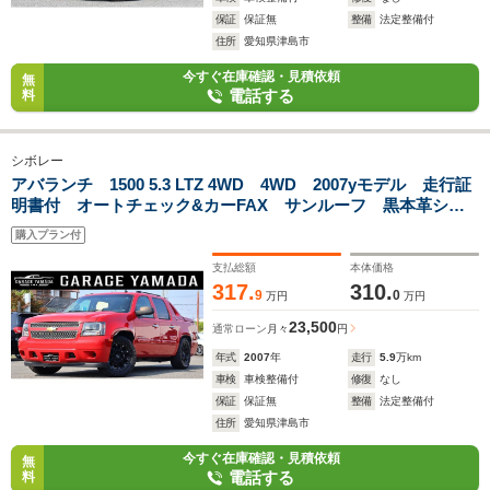
保証
保証無
整備
法定整備付
住所
愛知県津島市
今すぐ在庫確認・見積依頼
無
電話する
料
シボレー
アバランチ 1500 5.3 LTZ 4WD 4WD 2007yモデル 走行証
明書付 オートチェック&カーFAX サンルーフ 黒本革シー
ト フルセグTVナビ マッチペイント KMC20インチAW
購入プラン付
Bluetooth バックカメラ ETC
支払総額
本体価格
317.
310.
9
0
万円
万円
23,500
通常ローン
月々
円
年式
2007
年
走行
5.9
万km
車検
車検整備付
修復
なし
保証
保証無
整備
法定整備付
住所
愛知県津島市
今すぐ在庫確認・見積依頼
無
電話する
料