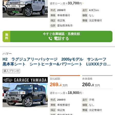
33,700
通常ローン
月々
円
年式
2006
年
走行
4.9
万km
車検
車検整備付
修復
なし
保証
保証無
整備
法定整備付
住所
愛知県津島市
今すぐ在庫確認・見積依頼
無
電話する
料
ハマー
H2 ラグジュアリーパッケージ 2005yモデル サンルーフ
黒本革シート シートヒーター&パワーシート LUXXXクロー
ム26インチホイール フローティングナビTV Bluetoothオー
購入プラン付
ディオ バックカメラ キーレス
支払総額
本体価格
269.
260.
4
0
万円
万円
18,900
通常ローン
月々
円
年式
2005
年
走行
不明
車検
車検整備付
修復
なし
保証
保証無
整備
法定整備付