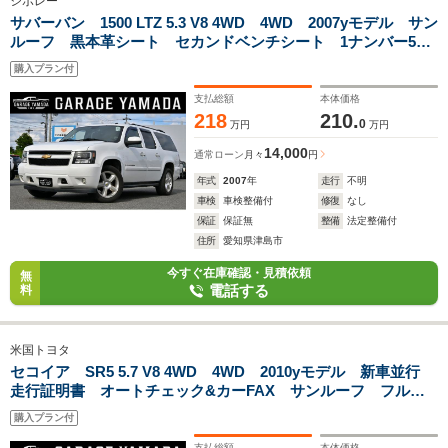
シボレー
サバーバン 1500 LTZ 5.3 V8 4WD 4WD 2007yモデル サン
ルーフ 黒本革シート セカンドベンチシート 1ナンバー5人
乗り パワーバックドア フルセグTVナビ セカンドパワーリ
購入プラン付
リース バックカメラ ETC キーレス
支払総額
本体価格
218
210.
0
万円
万円
14,000
通常ローン
月々
円
年式
2007
年
走行
不明
車検
車検整備付
修復
なし
保証
保証無
整備
法定整備付
住所
愛知県津島市
今すぐ在庫確認・見積依頼
無
電話する
料
米国トヨタ
セコイア SR5 5.7 V8 4WD 4WD 2010yモデル 新車並行
走行証明書 オートチェック&カーFAX サンルーフ フルセ
グTVナビ バックカメラ 20インチホイール ETC キーレ
購入プラン付
ス フリップダウンモニター
支払総額
本体価格