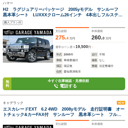
ハマー
H2 ラグジュアリーパッケージ 2005yモデル サンルーフ
黒本革シート LUXXXクローム26インチ 4本出しフルステン
レスマフラー 4WD フローティングディスプレイオーディ
購入プラン付
オ BOSEサウンド ETC Bluetooth
支払総額
本体価格
275.
260.
4
0
万円
万円
19,500
通常ローン
月々
円
年式
2005
年
走行
不明
車検
車検整備付
修復
なし
保証
保証無
整備
法定整備付
住所
愛知県津島市
今すぐ在庫確認・見積依頼
無
電話する
料
キャデラック
NEW
エスカレードEXT 6.2 4WD 2008yモデル 走行証明書 オー
トチェック&カーFAX付 サンルーフ 黒本革シート フルセ
グTVナビ Bluetoothオーディオ ETC エアシート&シート
支払総額
本体価格
ヒーター ステアリングヒーター