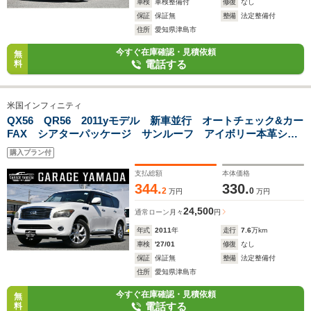
車検
車検整備付
修復
なし
保証
保証無
整備
法定整備付
住所
愛知県津島市
今すぐ在庫確認・見積依頼
無
電話する
料
米国インフィニティ
QX56 QR56 2011yモデル 新車並行 オートチェック&カー
FAX シアターパッケージ サンルーフ アイボリー本革シー
ト 360°カメラ フルセグTVナビ スマートキー&プッシュス
購入プラン付
タート ETC
支払総額
本体価格
344.
330.
2
0
万円
万円
24,500
通常ローン
月々
円
年式
2011
年
走行
7.6
万km
車検
'27/01
修復
なし
保証
保証無
整備
法定整備付
住所
愛知県津島市
今すぐ在庫確認・見積依頼
無
電話する
料