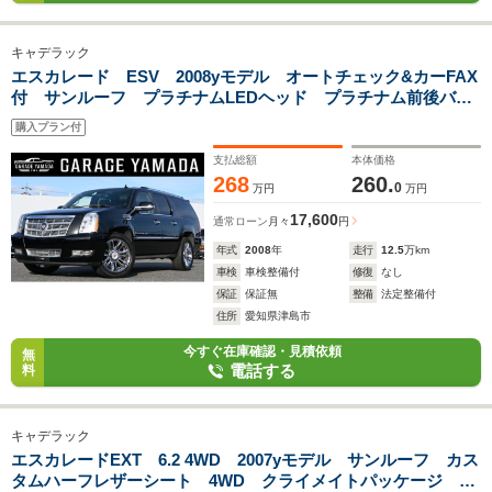
キャデラック
エスカレード ESV 2008yモデル オートチェック&カーFAX
付 サンルーフ プラチナムLEDヘッド プラチナム前後バン
パー 黒本革シート ロングボディ フルセグTVナビ フロン
購入プラン付
ト サイド&バックカメラ
支払総額
本体価格
268
260.
0
万円
万円
17,600
通常ローン
月々
円
年式
2008
年
走行
12.5
万km
車検
車検整備付
修復
なし
保証
保証無
整備
法定整備付
住所
愛知県津島市
今すぐ在庫確認・見積依頼
無
電話する
料
キャデラック
エスカレードEXT 6.2 4WD 2007yモデル サンルーフ カス
タムハーフレザーシート 4WD クライメイトパッケージ エ