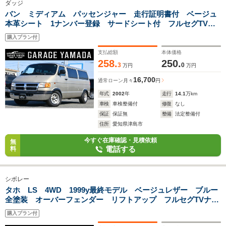
ダッジ
バン ミディアム パッセンジャー 走行証明書付 ベージュ
本革シート 1ナンバー登録 サードシート付 フルセグTVナ
ビ バックカメラ ETC キーレス
購入プラン付
支払総額
本体価格
258.
250.
3
0
万円
万円
16,700
通常ローン
月々
円
年式
2002
年
走行
14.1
万km
車検
車検整備付
修復
なし
保証
保証無
整備
法定整備付
住所
愛知県津島市
今すぐ在庫確認・見積依頼
無
電話する
料
シボレー
タホ LS 4WD 1999y最終モデル ベージュレザー ブルー
全塗装 オーバーフェンダー リフトアップ フルセグTVナ
ビ グリルガード ルーフラック Bluetoothオーディオ
購入プラン付
ETC バックカメラ