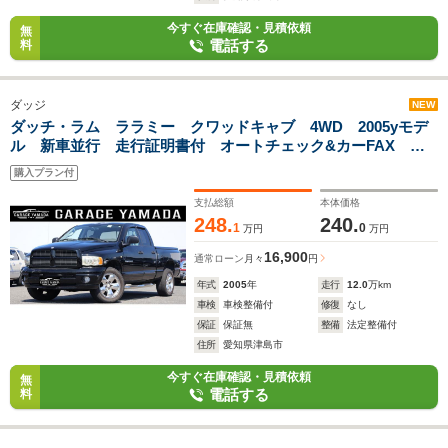
今すぐ在庫確認・見積依頼
無
電話する
料
ダッジ
NEW
ダッチ・ラム ララミー クワッドキャブ 4WD 2005yモデ
ル 新車並行 走行証明書付 オートチェック&カーFAX サ
ンルーフ 専用ハーフレザー フルセグTVナビ Bluetoothオ
購入プラン付
ーディオ バックカメラ トノカバー
支払総額
本体価格
248.
240.
1
0
万円
万円
16,900
通常ローン
月々
円
年式
2005
年
走行
12.0
万km
車検
車検整備付
修復
なし
保証
保証無
整備
法定整備付
住所
愛知県津島市
今すぐ在庫確認・見積依頼
無
電話する
料