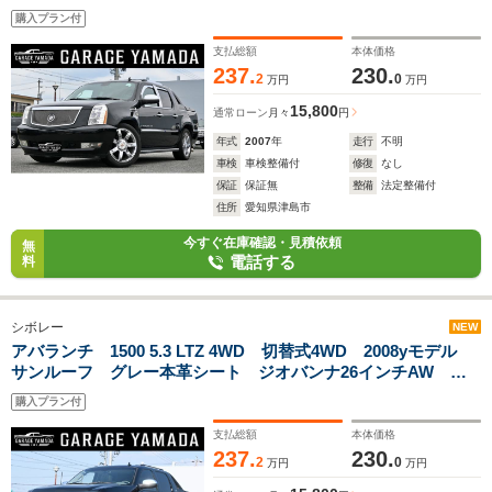
アシート&シートヒーター ハードトノカバー&ベッドライナ
購入プラン付
ー フルセグTVナビ Bluetooth ETC
支払総額
本体価格
237.
230.
2
0
万円
万円
15,800
通常ローン
月々
円
年式
2007
年
走行
不明
車検
車検整備付
修復
なし
保証
保証無
整備
法定整備付
住所
愛知県津島市
今すぐ在庫確認・見積依頼
無
電話する
料
シボレー
NEW
アバランチ 1500 5.3 LTZ 4WD 切替式4WD 2008yモデル
サンルーフ グレー本革シート ジオバンナ26インチAW シ
ートヒーター&パワーシート フルセグTVナビ バックカメ
購入プラン付
ラ フリップダウンモニター ETC フロアマット
支払総額
本体価格
237.
230.
2
0
万円
万円