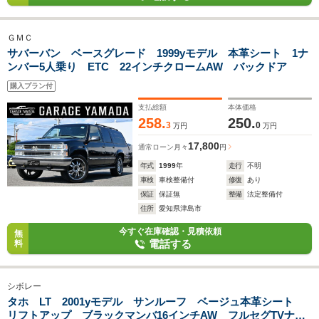
ＧＭＣ
サバーバン ベースグレード 1999yモデル 本革シート 1ナ
ンバー5人乗り ETC 22インチクロームAW バックドア
購入プラン付
支払総額
本体価格
258.
250.
3
0
万円
万円
17,800
通常ローン
月々
円
年式
1999
年
走行
不明
車検
車検整備付
修復
あり
保証
保証無
整備
法定整備付
住所
愛知県津島市
今すぐ在庫確認・見積依頼
無
電話する
料
シボレー
タホ LT 2001yモデル サンルーフ ベージュ本革シート
リフトアップ ブラックマンバ16インチAW フルセグTVナビ