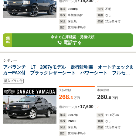
15,800
通常ローン
月々
円
年式
2008
年
走行
不明
車検
車検整備付
修復
なし
保証
保証無
整備
法定整備付
住所
愛知県津島市
今すぐ在庫確認・見積依頼
無
電話する
料
シボレー
アバランチ LT 2007yモデル 走行証明書 オートチェック&
カーFAX付 ブラックレザーシート パワーシート フルセグ
TVナビ バックカメラ ETC キーレス ハードトノカバー&
購入プラン付
ベッドライナー
支払総額
本体価格
268.
260.
3
0
万円
万円
17,600
通常ローン
月々
円
年式
2007
年
走行
11.9
万km
車検
'26/09
修復
なし
保証
保証無
整備
法定整備付
住所
愛知県津島市