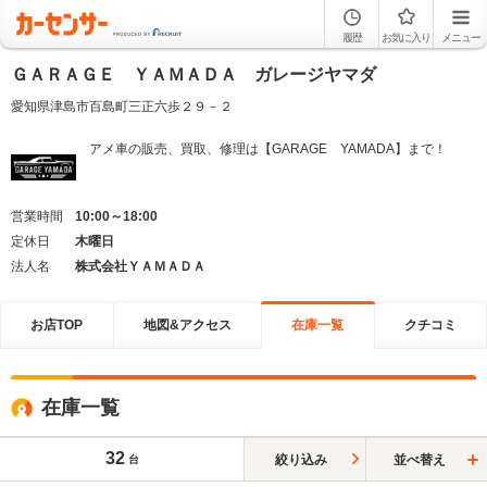
履歴
お気に入り
メニュー
ＧＡＲＡＧＥ ＹＡＭＡＤＡ ガレージヤマダ
愛知県津島市百島町三正六歩２９－２
アメ車の販売、買取、修理は【GARAGE YAMADA】まで！
営業時間
10:00～18:00
定休日
木曜日
法人名
株式会社ＹＡＭＡＤＡ
お店TOP
地図&アクセス
在庫一覧
クチコミ
在庫一覧
32
絞り込み
並べ替え
台