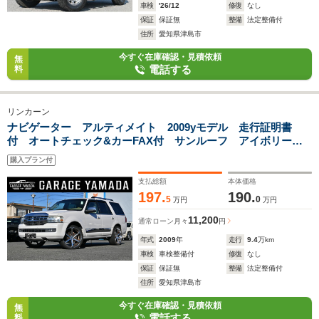
車検
'26/12
修復
なし
保証
保証無
整備
法定整備付
住所
愛知県津島市
今すぐ在庫確認・見積依頼
無
電話する
料
リンカーン
ナビゲーター アルティメイト 2009yモデル 走行証明書
付 オートチェック&カーFAX付 サンルーフ アイボリー本
革シート エアシート&シートヒーター付パワーシート ジオ
購入プラン付
バンナクローム24インチAW 電動ステップ ナビTV フリッ
プダウン
支払総額
本体価格
197.
190.
5
0
万円
万円
11,200
通常ローン
月々
円
年式
2009
年
走行
9.4
万km
車検
車検整備付
修復
なし
保証
保証無
整備
法定整備付
住所
愛知県津島市
今すぐ在庫確認・見積依頼
無
電話する
料