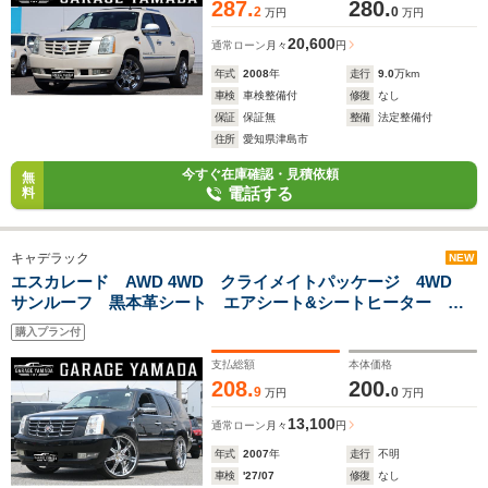
287.
280.
2
0
万円
万円
20,600
通常ローン
月々
円
年式
2008
年
走行
9.0
万km
車検
車検整備付
修復
なし
保証
保証無
整備
法定整備付
住所
愛知県津島市
今すぐ在庫確認・見積依頼
無
電話する
料
キャデラック
NEW
エスカレード AWD 4WD クライメイトパッケージ 4WD
サンルーフ 黒本革シート エアシート&シートヒーター フ
ルセグTVナビ LEXANI26インチAW CROSS4本出しマフラ
購入プラン付
ー セカンドパワーリリース F.S.Rカメラ
支払総額
本体価格
208.
200.
9
0
万円
万円
13,100
通常ローン
月々
円
年式
2007
年
走行
不明
車検
'27/07
修復
なし