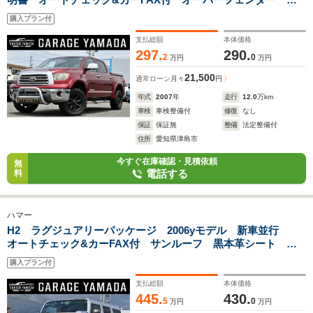
ードトノカバー フルセグTVナビ Bluetoothオーディオ バ
購入プラン付
ックカメラ ブラックレザーシート ETC
支払総額
本体価格
297.
290.
2
0
万円
万円
21,500
通常ローン
月々
円
年式
2007
年
走行
12.0
万km
車検
車検整備付
修復
なし
保証
保証無
整備
法定整備付
住所
愛知県津島市
今すぐ在庫確認・見積依頼
無
電話する
料
ハマー
H2 ラグジュアリーパッケージ 2006yモデル 新車並行
オートチェック&カーFAX付 サンルーフ 黒本革シート
LUXXXクローム26インチAW新品 315/40R26タイヤ新品 フ
購入プラン付
ルセグTVナビ バックカメラ
支払総額
本体価格
445.
430.
5
0
万円
万円