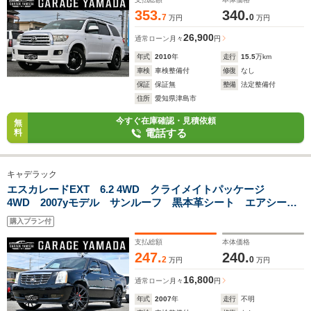
353.
340.
7
0
万円
万円
26,900
通常ローン
月々
円
年式
2010
年
走行
15.5
万km
車検
車検整備付
修復
なし
保証
保証無
整備
法定整備付
住所
愛知県津島市
今すぐ在庫確認・見積依頼
無
電話する
料
キャデラック
エスカレードEXT 6.2 4WD クライメイトパッケージ
4WD 2007yモデル サンルーフ 黒本革シート エアシート
&シートヒーター ジオバンナ26インチホイール ETC エン
購入プラン付
ジンスターター付きキーレス
支払総額
本体価格
247.
240.
2
0
万円
万円
16,800
通常ローン
月々
円
年式
2007
年
走行
不明