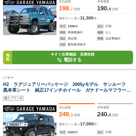
支払総額
本体価格
198.
190.
7
0
万円
万円
11,300
通常ローン
月々
円
年式
1999
年
走行
不明
車検
車検整備付
修復
なし
保証
保証無
整備
法定整備付
住所
愛知県津島市
今すぐ在庫確認・見積依頼
無
電話する
料
ハマー
H2 ラグジュアリーパッケージ 2005yモデル サンルーフ
黒本革シート 純正17インチホイール ガナドールマフラー
ナビTV ETC バックカメラ 1ナンバー登録 ステンレスチ
購入プラン付
ューブサイドステップ
支払総額
本体価格
249.
240.
3
0
万円
万円
17,000
通常ローン
月々
円
年式
2005
年
走行
不明