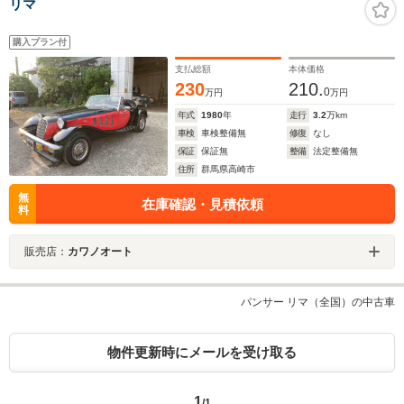
リマ
購入プラン付
支払総額
本体価格
230
210.
0
万円
万円
年式
1980
年
走行
3.2
万km
車検
車検整備無
修復
なし
保証
保証無
整備
法定整備無
住所
群馬県高崎市
無
在庫確認・見積依頼
料
販売店：
カワノオート
パンサー リマ（全国）の中古車
物件更新時にメールを受け取る
1
/1