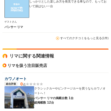
しっかりとした楽しみ方を発見できる車なので、もってお
いて損はない一台
WLTCモード
-
-
-
燃費
ゲストさん
パンサー リマ
すべてのクチコミをもっと見る(1件)
排気量
1999cc
1798cc
3947cc
駆動方式
FR
FR
FR
リマに関する関連情報
リマを扱う注目販売店
カワノオート
0
総合評価
点
クラシックカーやビンテージカーを買うならカワノオ
ートへ！
1
パンサー リマの
掲載台数
台
12
総掲載数
台