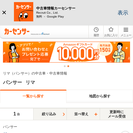
中古車情報カーセンサー
表示
Recruit Co., Ltd.
無料 － Google Play
履歴
お気に入り
メニュー
リマ（パンサー）の中古車・中古車情報
パンサー リマ
一覧から探す
地図から探す
更新時に
1
絞り込み
並べ替え
台
メール受信
パンサー