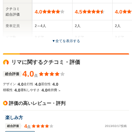
クチコミ
4.0
4.5
4.0
総合評価
乗車定員
2～4人
2人
2人
ドア数
2ドア
2ドア
2ドア
▼
全てを表示する
全高
全高
全
1.22m～1.32m
1.22m
1.
リマに関するクチコミ・評価
4.0
総合評価
点
全幅
全幅
全
サイズ
1.61m
1.63m
1.
4.0
4.0
4.0
デザイン :
走行性 :
居住性 :
全長
全長
(全長x全幅x全高)
4.0
4.0
-
積載性 :
運転しやすさ :
維持費 :
4.01m～4.02m
4.01m
4.
評価の高いレビュー・評判
ホイールベース
ホイールベース
ホイー
楽しみ方
-m
-m
4
総合評価
2013/02/17投稿
点