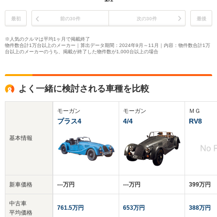
最初
前の30件
次の30件
最後
※人気のクルマは平均1ヶ月で掲載終了
物件数合計1万台以上のメーカー｜算出データ期間：2024年9月～11月｜内容：物件数合計1万
台以上のメーカーのうち、掲載が終了した物件数が1,000台以上の場合
よく一緒に検討される車種を比較
モーガン
モーガン
ＭＧ
プラス4
4/4
RV8
基本情報
新車価格
‐‐‐万円
‐‐‐万円
399万円
中古車
761.5万円
653万円
388万円
平均価格