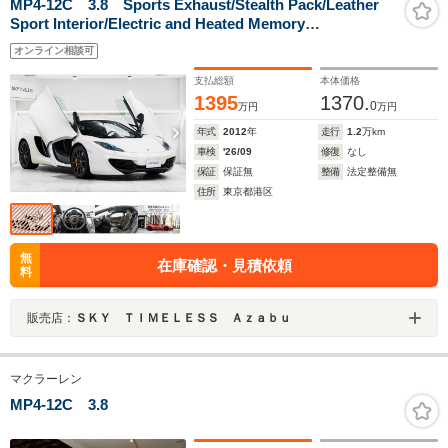
MP4-12C 3.8 Sports Exhaust/Stealth Pack/Leather
Sport Interior/Electric and Heated Memory
Seats/Carbon Fibre Interior Upgrade
オンライン相談可
支払総額
本体価格
1395
1370.
0
万円
万円
年式
2012
年
走行
1.2
万km
車検
'26/09
修復
なし
保証
保証無
整備
法定整備無
住所
東京都港区
無
在庫確認・見積依頼
料
販売店：
ＳＫＹ ＴＩＭＥＬＥＳＳ Ａｚａｂｕ
マクラーレン
MP4-12C 3.8