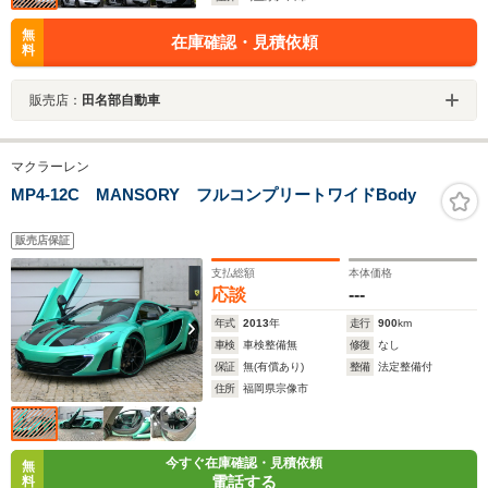
無
在庫確認・見積依頼
料
販売店：
田名部自動車
マクラーレン
MP4-12C MANSORY フルコンプリートワイドBody
販売店保証
支払総額
本体価格
応談
---
年式
2013
年
走行
900
km
車検
車検整備無
修復
なし
保証
無(有償あり)
整備
法定整備付
住所
福岡県宗像市
今すぐ在庫確認・見積依頼
無
電話する
料