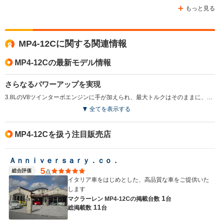
もっと見る
MP4-12Cに関する関連情報
MP4-12Cの最新モデル情報
さらなるパワーアップを実現
3.8LのV8ツインターボエンジンに手が加えられ、最大トルクはそのままに、最高出力が従来型比＋25psの625psへと引き上げられた（2012.10）
全てを表示する
MP4-12Cを扱う注目販売店
Ａｎｎｉｖｅｒｓａｒｙ．ｃｏ．
5
総合評価
点
イタリア車をはじめとした、高品質な車をご提供いた
します
1
マクラーレン MP4-12Cの
掲載台数
台
11
総掲載数
台