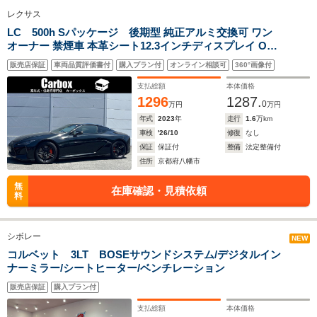
レクサス
LC 500h Sパッケージ 後期型 純正アルミ交換可 ワン
全幅
全幅
全
オーナー 禁煙車 本革シート12.3インチディスプレイ OP
サイズ
-m
1.91m
1.
全長
全長
マークレビンソン TRD鍛造21インチ+エアロキット OPヘ
(全長x全幅x全高)
4.51m
4.53m
4.
販売店保証
車両品質評価書付
購入プラン付
オンライン相談可
360°画像付
ッドアップディスプレイ OPオレンジキャリパー カーボ
ンルーフ
支払総額
本体価格
1296
1287.
0
万円
万円
年式
2023
年
走行
1.6
万km
ホイールベース
ホイールベース
ホイー
-m
-m
車検
'26/10
修復
なし
保証
保証付
整備
法定整備付
住所
京都府八幡市
無
在庫確認・見積依頼
料
WLTCモード
-
-
-
燃費
シボレー
NEW
コルベット 3LT BOSEサウンドシステム/デジタルイン
ナーミラー/シートヒーター/ベンチレーション
排気量
3799cc
3799cc
3799cc
販売店保証
購入プラン付
駆動方式
MR
MR
MR
支払総額
本体価格