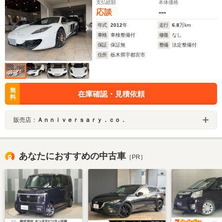
支払総額
本体価格
応談
---
年式
2012
年
走行
6.8
万km
車検
車検整備付
修復
なし
保証
保証無
整備
法定整備付
住所
栃木県宇都宮市
無
在庫確認・見積依頼
料
販売店：
Ａｎｎｉｖｅｒｓａｒｙ．ｃｏ．
あなたにおすすめの中古車
［PR］