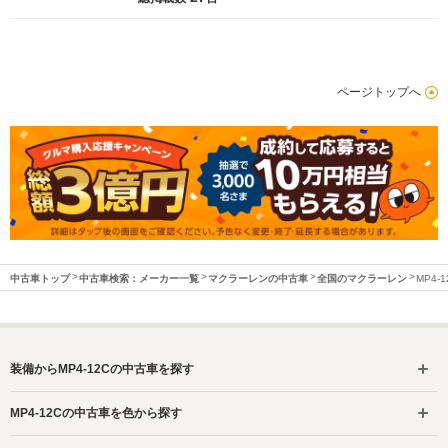
ページトップへ
中古車トップ
中古車検索：メーカー一覧
マクラーレンの中古車
全国のマクラーレン
MP4-
装備からMP4-12Cの中古車を探す
MP4-12Cの中古車を色から探す