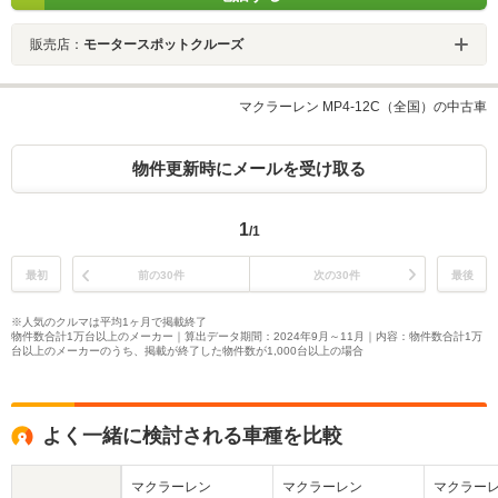
販売店：
モータースポットクルーズ
マクラーレン MP4-12C（全国）の中古車
物件更新時にメールを受け取る
1
/1
最初
前の30件
次の30件
最後
※人気のクルマは平均1ヶ月で掲載終了
物件数合計1万台以上のメーカー｜算出データ期間：2024年9月～11月｜内容：物件数合計1万
台以上のメーカーのうち、掲載が終了した物件数が1,000台以上の場合
よく一緒に検討される車種を比較
マクラーレン
マクラーレン
マクラー