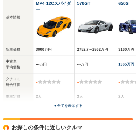
MP4-12Cスパイダ
570GT
650S
ー
基本情報
新車価格
3000万円
2752.7～2862万円
3160万円
中古車
‐‐‐万円
‐‐‐万円
1365万円
平均価格
クチコミ
-
-
-
総合評価
乗車定員
2人
2人
2人
▼
全てを表示する
ドア数
2ドア
3ドア
2ドア
全高
全高
全
お探しの条件に近しいクルマ
1.2m
1.2m
1