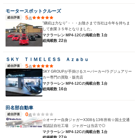
モータースポットクルーズ
5
総合評価
点
”継続は力なり”・・・お陰さまで当社は今年を持ちま
して創業３５年となりました。
1
マクラーレン MP4-12Cの
掲載台数
台
22
総掲載数
台
ＳＫＹ ＴＩＭＥＬＥＳＳ Ａｚａｂｕ
5
総合評価
点
SKY GROUPが手掛けるスーパーカー/ラグジュアリー
カー専門の買取・販売店
1
マクラーレン MP4-12Cの
掲載台数
台
16
総掲載数
台
田名部自動車
0
総合評価
点
☆オーナー自身ジャガーX308を13年所有☆国土交通
省認証自社工場 ジャガーは当店で◎
1
マクラーレン MP4-12Cの
掲載台数
台
27
総掲載数
台