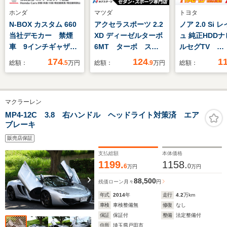
ホンダ
マツダ
トヨタ
N-BOX カスタム 660
アクセラスポーツ 2.2
ノア 2.0 Si 
当社デモカー 禁煙
XD ディーゼルターボ
ュ 純正HDD
車 9インチギャザー
6MT ターボ スマ
ルセグTV
ズメモリーナビ フル
ートシティブレーキサ
Bluetooth
174
124
1
総額：
.5
万円
総額：
.9
万円
総額：
セグ CD/DVD ミュ
ポート レーダークル
クカメラ ス
ージックラック ホン
ーズコントロール
ー ETC 両
ダセンシング LEDヘ
BSM 純正18インチ
ライドドア H
マクラーレン
ッドライト ETC ド
アルミ BOSEサウン
ト
ライブレコーダー フ
ドシステム 革巻きス
MP4-12C 3.8 右ハンドル ヘッドライト対策済 エア
ブレーキ
ロントヒーターシート
テアリング HIDヘッ
ドライト 前席シート
販売店保証
ヒーター 禁煙車
支払総額
本体価格
1199.
1158.
6
0
万円
万円
88,500
残価ローン
月々
円
年式
2014
年
走行
4.2
万km
車検
車検整備無
修復
なし
保証
保証付
整備
法定整備付
住所
埼玉県戸田市