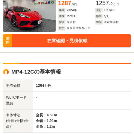
1287
1257.
2
万円
万円
年式
2024
年
走行
0.2
万km
車検
'27/01
修復
なし
保証
保証付
整備
法定整備付
住所
奈良県大和郡山市
無
在庫確認・見積依頼
料
MP4-12Cの基本情報
平均価格
1264万円
WLTCモード
-
燃費
車体寸法
全長：4.51m
(全長x全幅x全
全幅：1.91m
高)
全高：1.2m