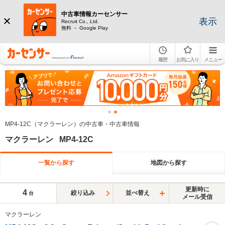
中古車情報カーセンサー
表示
Recruit Co., Ltd.
無料 － Google Play
履歴
お気に入り
メニュー
MP4-12C（マクラーレン）の中古車・中古車情報
マクラーレン MP4-12C
一覧から探す
地図から探す
更新時に
4
絞り込み
並べ替え
台
メール受信
マクラーレン